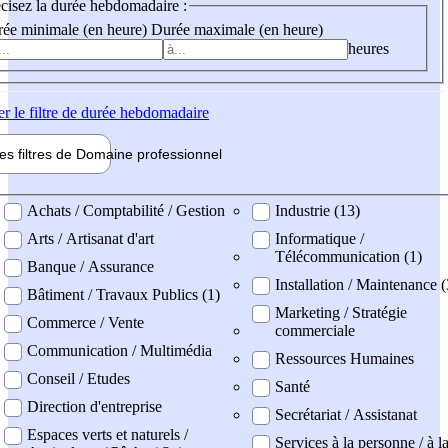
cisez la durée hebdomadaire :
ée minimale (en heure)
Durée maximale (en heure)
heures
er
le filtre de durée hebdomadaire
les filtres de
Domaine pro
fessionnel
ne professionel
Achats / Comptabilité / Gestion
Industrie (13)
Arts / Artisanat d'art
Informatique /
Télécommunication (1)
Banque / Assurance
Installation / Maintenance (
Bâtiment / Travaux Publics (1)
Marketing / Stratégie
Commerce / Vente
commerciale
Communication / Multimédia
Ressources Humaines
Conseil / Etudes
Santé
Direction d'entreprise
Secrétariat / Assistanat
Espaces verts et naturels /
Services à la personne / à l