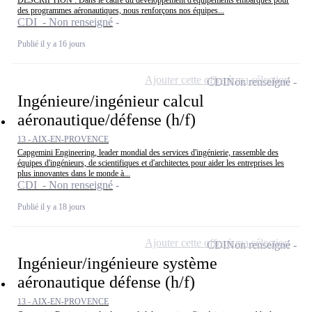
des programmes aéronautiques, nous renforçons nos équipes...
CDI - Non renseigné
Publié il y a 16 jours
Ajouter cette offre à ma sélection
CDI
Non renseigné
Ingénieure/ingénieur calcul
aéronautique/défense (h/f)
13 - AIX-EN-PROVENCE
Capgemini Engineering, leader mondial des services d'ingénierie, rassemble des
équipes d'ingénieurs, de scientifiques et d'architectes pour aider les entreprises les
plus innovantes dans le monde à...
CDI - Non renseigné
Publié il y a 18 jours
Ajouter cette offre à ma sélection
CDI
Non renseigné
Ingénieur/ingénieure système
aéronautique défense (h/f)
13 - AIX-EN-PROVENCE