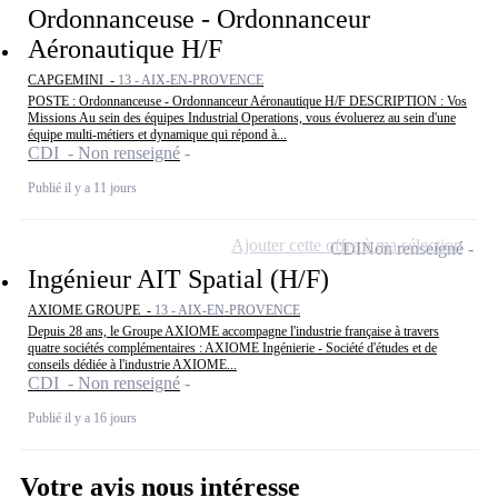
Ordonnanceuse - Ordonnanceur
Aéronautique H/F
CAPGEMINI -
13 - AIX-EN-PROVENCE
POSTE : Ordonnanceuse - Ordonnanceur Aéronautique H/F DESCRIPTION : Vos
Missions Au sein des équipes Industrial Operations, vous évoluerez au sein d'une
équipe multi-métiers et dynamique qui répond à...
CDI - Non renseigné
Publié il y a 11 jours
Ajouter cette offre à ma sélection
CDI
Non renseigné
Ingénieur AIT Spatial (H/F)
AXIOME GROUPE -
13 - AIX-EN-PROVENCE
Depuis 28 ans, le Groupe AXIOME accompagne l'industrie française à travers
quatre sociétés complémentaires : AXIOME Ingénierie - Société d'études et de
conseils dédiée à l'industrie AXIOME...
CDI - Non renseigné
Publié il y a 16 jours
Votre avis nous intéresse