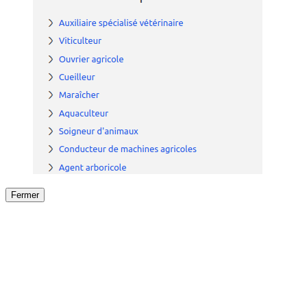
Fermer
Fermer
le détail de l'offre
/
Offre
sur
Offre précéden