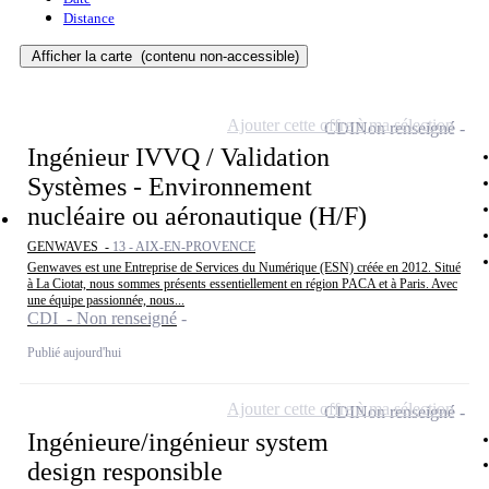
Distance
Afficher la carte
(contenu non-accessible)
Ajouter cette offre à ma sélection
CDI
Non renseigné
Ingénieur IVVQ / Validation
Systèmes - Environnement
nucléaire ou aéronautique (H/F)
GENWAVES -
13 - AIX-EN-PROVENCE
Genwaves est une Entreprise de Services du Numérique (ESN) créée en 2012. Situé
à La Ciotat, nous sommes présents essentiellement en région PACA et à Paris. Avec
une équipe passionnée, nous...
CDI - Non renseigné
Publié aujourd'hui
Ajouter cette offre à ma sélection
CDI
Non renseigné
Ingénieure/ingénieur system
design responsible