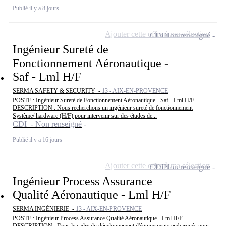
Publié il y a 8 jours
Ajouter cette offre à ma sélection
CDI
Non renseigné
Ingénieur Sureté de
Fonctionnement Aéronautique -
Saf - Lml H/F
SERMA SAFETY & SECURITY -
13 - AIX-EN-PROVENCE
POSTE : Ingénieur Sureté de Fonctionnement Aéronautique - Saf - Lml H/F
DESCRIPTION : Nous recherchons un ingénieur sureté de fonctionnement
Système/ hardware (H/F) pour intervenir sur des études de...
CDI - Non renseigné
Publié il y a 16 jours
Ajouter cette offre à ma sélection
CDI
Non renseigné
Ingénieur Process Assurance
Qualité Aéronautique - Lml H/F
SERMA INGÉNIERIE -
13 - AIX-EN-PROVENCE
POSTE : Ingénieur Process Assurance Qualité Aéronautique - Lml H/F
DESCRIPTION : Dans le cadre du développement d'équipements embarqués pour