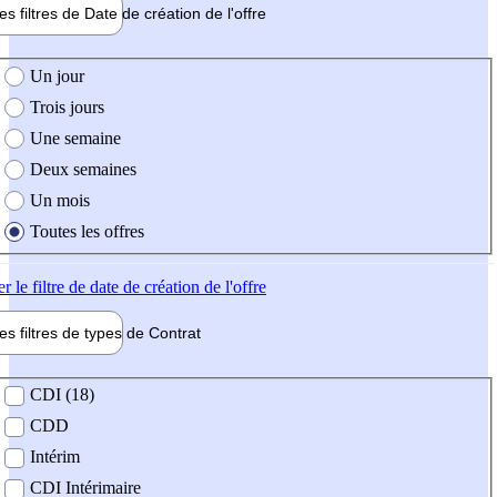
les filtres de
Date de création
de l'offre
e création de l'offre
Un jour
Trois jours
Une semaine
Deux semaines
Un mois
Toutes les offres
er
le filtre de date de création de l'offre
les filtres de types de
Contrat
de contrat
CDI (18)
CDD
Intérim
CDI Intérimaire