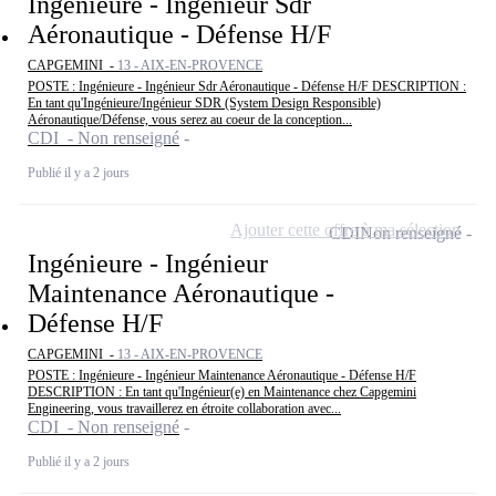
Ingénieure - Ingénieur Sdr
Aéronautique - Défense H/F
CAPGEMINI -
13 - AIX-EN-PROVENCE
POSTE : Ingénieure - Ingénieur Sdr Aéronautique - Défense H/F DESCRIPTION :
En tant qu'Ingénieure/Ingénieur SDR (System Design Responsible)
Aéronautique/Défense, vous serez au coeur de la conception...
CDI - Non renseigné
Publié il y a 2 jours
Ajouter cette offre à ma sélection
CDI
Non renseigné
Ingénieure - Ingénieur
Maintenance Aéronautique -
Défense H/F
CAPGEMINI -
13 - AIX-EN-PROVENCE
POSTE : Ingénieure - Ingénieur Maintenance Aéronautique - Défense H/F
DESCRIPTION : En tant qu'Ingénieur(e) en Maintenance chez Capgemini
Engineering, vous travaillerez en étroite collaboration avec...
CDI - Non renseigné
Publié il y a 2 jours