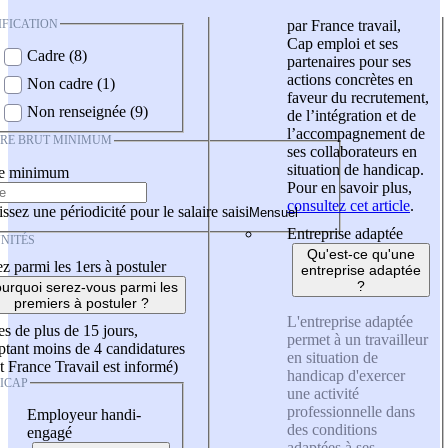
IFICATION
par France travail,
Cap emploi et ses
Cadre (8)
partenaires pour ses
actions concrètes en
Non cadre (1)
faveur du recrutement,
Non renseignée (9)
de l’intégration et de
l’accompagnement de
IRE BRUT MINIMUM
ses collaborateurs en
situation de handicap.
re minimum
Pour en savoir plus,
consultez cet article
.
ssez une périodicité pour le salaire saisi
Entreprise adaptée
NITÉS
Qu'est-ce qu'une
z parmi les 1ers à postuler
entreprise adaptée
?
urquoi serez-vous parmi les
premiers à postuler ?
L'entreprise adaptée
es de plus de 15 jours,
permet à un travailleur
tant moins de 4 candidatures
en situation de
t France Travail est informé)
handicap d'exercer
ICAP
une activité
professionnelle dans
Employeur handi-
des conditions
engagé
adaptées à ses