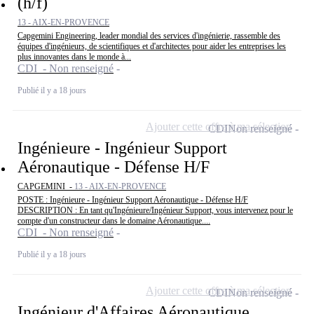
(h/f)
13 - AIX-EN-PROVENCE
Capgemini Engineering, leader mondial des services d'ingénierie, rassemble des
équipes d'ingénieurs, de scientifiques et d'architectes pour aider les entreprises les
plus innovantes dans le monde à...
CDI - Non renseigné
Publié il y a 18 jours
Ajouter cette offre à ma sélection
CDI
Non renseigné
Ingénieure - Ingénieur Support
Aéronautique - Défense H/F
CAPGEMINI -
13 - AIX-EN-PROVENCE
POSTE : Ingénieure - Ingénieur Support Aéronautique - Défense H/F
DESCRIPTION : En tant qu'Ingénieure/Ingénieur Support, vous intervenez pour le
compte d'un constructeur dans le domaine Aéronautique....
CDI - Non renseigné
Publié il y a 18 jours
Ajouter cette offre à ma sélection
CDI
Non renseigné
Ingénieur d'Affaires Aéronautique