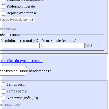
Profession libérale
Reprise d'entreprise
plus
de types de contrat
 DE CONTRAT
ée de contrat
ée minimale (en mois)
Durée maximale (en mois)
mois
er
le filtre du type de contrat
les filtres de
Durée hebdo
madaire
 hebdomadaire
Temps plein
Temps partiel
Non renseignée (18)
 HEBDOMADAIRE