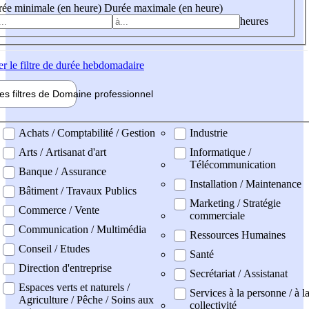
ée minimale (en heure)
Durée maximale (en heure)
heures
er
le filtre de durée hebdomadaire
les filtres de
Domaine pro
fessionnel
ne professionel
Achats / Comptabilité / Gestion
Industrie
Arts / Artisanat d'art
Informatique /
Télécommunication
Banque / Assurance
Installation / Maintenance
Bâtiment / Travaux Publics
Marketing / Stratégie
Commerce / Vente
commerciale
Communication / Multimédia
Ressources Humaines
Conseil / Etudes
Santé
Direction d'entreprise
Secrétariat / Assistanat
Espaces verts et naturels /
Services à la personne / à l
Agriculture / Pêche / Soins aux
collectivité