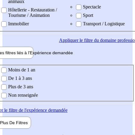
animaux
Spectacle
Hôtellerie - Restauration /
Tourisme / Animation
Sport
Immobilier
Transport / Logistique
Appliquer
le filtre du domaine professi
es filtres liés à l'
Expérience
demandée
ience demandée
Moins de 1 an
De 1 à 3 ans
Plus de 3 ans
Non renseignée
er
le filtre de l'expérience demandée
Plus De
Filtres