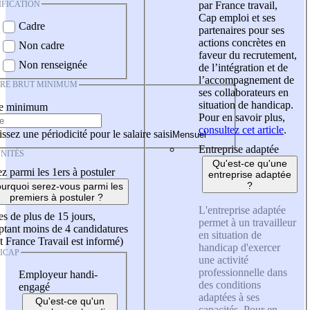
IFICATION
par France travail,
Cap emploi et ses
Cadre
partenaires pour ses
actions concrètes en
Non cadre
faveur du recrutement,
Non renseignée
de l’intégration et de
l’accompagnement de
IRE BRUT MINIMUM
ses collaborateurs en
situation de handicap.
re minimum
Pour en savoir plus,
consultez cet article
.
ssez une périodicité pour le salaire saisi
Entreprise adaptée
NITÉS
Qu'est-ce qu'une
z parmi les 1ers à postuler
entreprise adaptée
?
urquoi serez-vous parmi les
premiers à postuler ?
L'entreprise adaptée
es de plus de 15 jours,
permet à un travailleur
tant moins de 4 candidatures
en situation de
t France Travail est informé)
handicap d'exercer
ICAP
une activité
professionnelle dans
Employeur handi-
des conditions
engagé
adaptées à ses
Qu'est-ce qu'un
capacités. Pour en