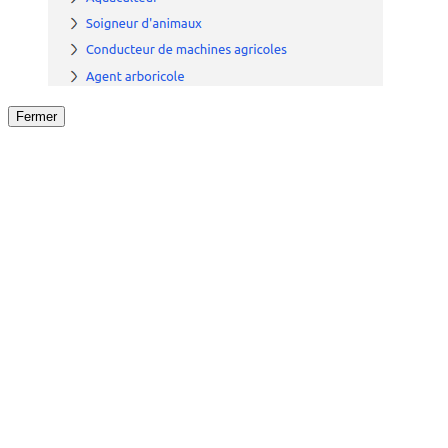
Fermer
Fermer
le détail de l'offre
/
Offre
sur
Offre précéden