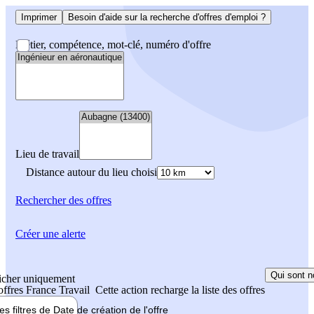
Imprimer
Besoin d'aide sur la recherche d'offres d'emploi ?
Métier, compétence, mot-clé, numéro d'offre
Lieu de travail
Distance autour du lieu choisi
Rechercher
des offres
Créer une alerte
Qui sont n
icher uniquement
 offres France Travail
Cette action recharge la liste des offres
les filtres de
Date de création
de l'offre