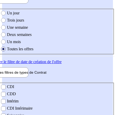
e création de l'offre
Un jour
Trois jours
Une semaine
Deux semaines
Un mois
Toutes les offres
er
le filtre de date de création de l'offre
les filtres de types de
Contrat
de contrat
CDI
CDD
Intérim
CDI Intérimaire