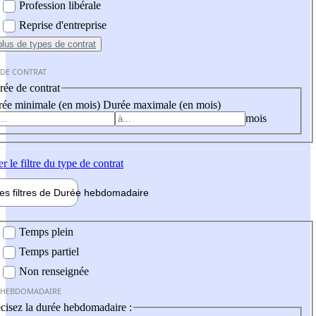
Profession libérale
Reprise d'entreprise
plus
de types de contrat
 DE CONTRAT
ée de contrat
ée minimale (en mois)
Durée maximale (en mois)
mois
er
le filtre du type de contrat
les filtres de
Durée hebdo
madaire
 hebdomadaire
Temps plein
Temps partiel
Non renseignée
 HEBDOMADAIRE
cisez la durée hebdomadaire :