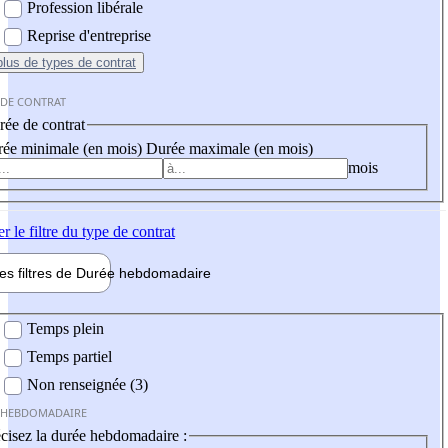
Profession libérale
Reprise d'entreprise
plus
de types de contrat
 DE CONTRAT
ée de contrat
ée minimale (en mois)
Durée maximale (en mois)
mois
er
le filtre du type de contrat
les filtres de
Durée hebdo
madaire
 hebdomadaire
Temps plein
Temps partiel
Non renseignée (3)
 HEBDOMADAIRE
cisez la durée hebdomadaire :