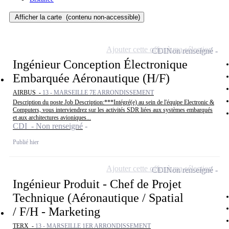
Afficher la carte
(contenu non-accessible)
Ajouter cette offre à ma sélection
CDI
Non renseigné
Ingénieur Conception Électronique
Embarquée Aéronautique (H/F)
AIRBUS -
13 - MARSEILLE 7E ARRONDISSEMENT
Description du poste Job Description:***Intégré(e) au sein de l'équipe Electronic &
Computers, vous interviendrez sur les activités SDR liées aux systèmes embarqués
et aux architectures avioniques...
CDI - Non renseigné
Publié hier
Ajouter cette offre à ma sélection
CDI
Non renseigné
Ingénieur Produit - Chef de Projet
Technique (Aéronautique / Spatial
/ F/H - Marketing
TERX -
13 - MARSEILLE 1ER ARRONDISSEMENT