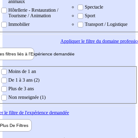
animaux
Spectacle
Hôtellerie - Restauration /
Tourisme / Animation
Sport
Immobilier
Transport / Logistique
Appliquer
le filtre du domaine professi
es filtres liés à l'
Expérience
demandée
ience demandée
Moins de 1 an
De 1 à 3 ans (2)
Plus de 3 ans
Non renseignée (1)
er
le filtre de l'expérience demandée
Plus De
Filtres