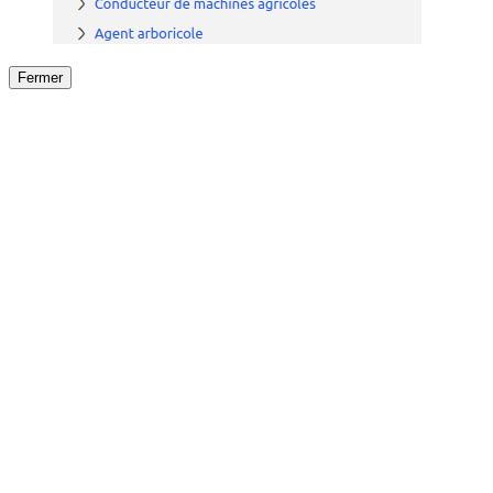
Fermer
Fermer
le détail de l'offre
/
Offre
sur
Offre précéden