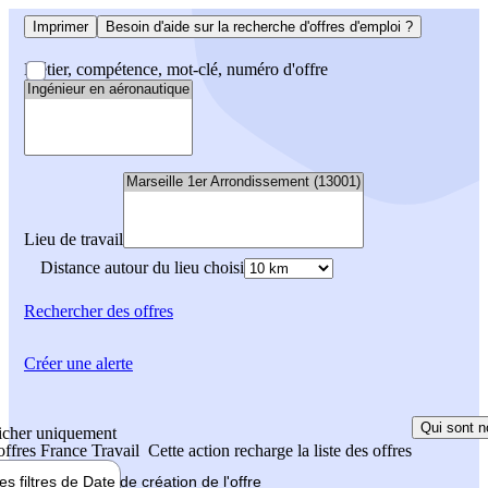
Imprimer
Besoin d'aide sur la recherche d'offres d'emploi ?
Métier, compétence, mot-clé, numéro d'offre
Lieu de travail
Distance autour du lieu choisi
Rechercher
des offres
Créer une alerte
Qui sont n
icher uniquement
 offres France Travail
Cette action recharge la liste des offres
les filtres de
Date de création
de l'offre