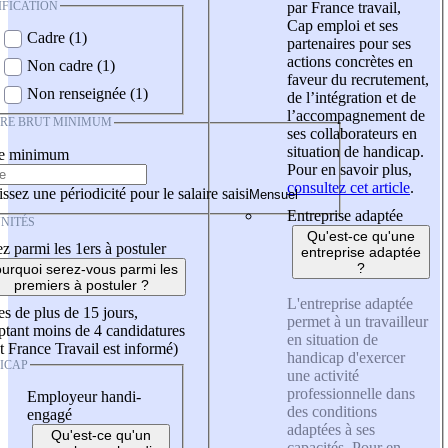
IFICATION
par France travail,
Cap emploi et ses
Cadre (1)
partenaires pour ses
actions concrètes en
Non cadre (1)
faveur du recrutement,
Non renseignée (1)
de l’intégration et de
l’accompagnement de
IRE BRUT MINIMUM
ses collaborateurs en
situation de handicap.
re minimum
Pour en savoir plus,
consultez cet article
.
ssez une périodicité pour le salaire saisi
Entreprise adaptée
NITÉS
Qu'est-ce qu'une
z parmi les 1ers à postuler
entreprise adaptée
?
urquoi serez-vous parmi les
premiers à postuler ?
L'entreprise adaptée
es de plus de 15 jours,
permet à un travailleur
tant moins de 4 candidatures
en situation de
t France Travail est informé)
handicap d'exercer
ICAP
une activité
professionnelle dans
Employeur handi-
des conditions
engagé
adaptées à ses
Qu'est-ce qu'un
capacités. Pour en