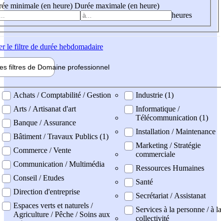
ée minimale (en heure)
Durée maximale (en heure)
heures
er
le filtre de durée hebdomadaire
les filtres de
Domaine pro
fessionnel
ne professionel
Achats / Comptabilité / Gestion
Industrie (1)
Arts / Artisanat d'art
Informatique /
Télécommunication (1)
Banque / Assurance
Installation / Maintenance
Bâtiment / Travaux Publics (1)
Marketing / Stratégie
Commerce / Vente
commerciale
Communication / Multimédia
Ressources Humaines
Conseil / Etudes
Santé
Direction d'entreprise
Secrétariat / Assistanat
Espaces verts et naturels /
Services à la personne / à l
Agriculture / Pêche / Soins aux
collectivité