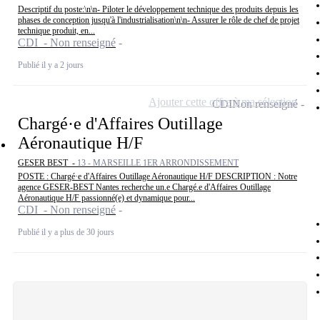
Descriptif du poste:\n\n- Piloter le développement technique des produits depuis les
phases de conception jusqu'à l'industrialisation\n\n- Assurer le rôle de chef de projet
technique produit, en...
CDI - Non renseigné
Publié il y a 2 jours
Ajouter cette offre à ma sélection
CDI
Non renseigné
Chargé·e d'Affaires Outillage
Aéronautique H/F
GESER BEST -
13 - MARSEILLE 1ER ARRONDISSEMENT
POSTE : Chargé·e d'Affaires Outillage Aéronautique H/F DESCRIPTION : Notre
agence GESER-BEST Nantes recherche un.e Chargé.e d'Affaires Outillage
Aéronautique H/F passionné(e) et dynamique pour...
CDI - Non renseigné
Publié il y a plus de 30 jours