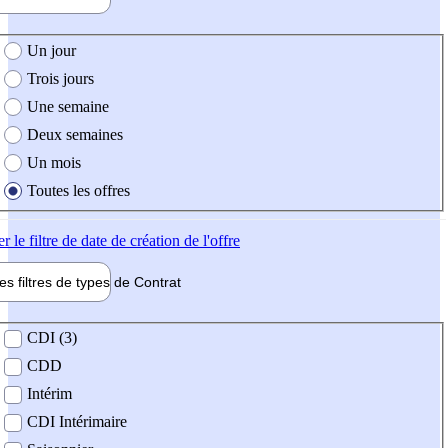
e création de l'offre
Un jour
Trois jours
Une semaine
Deux semaines
Un mois
Toutes les offres
er
le filtre de date de création de l'offre
les filtres de types de
Contrat
de contrat
CDI (3)
CDD
Intérim
CDI Intérimaire