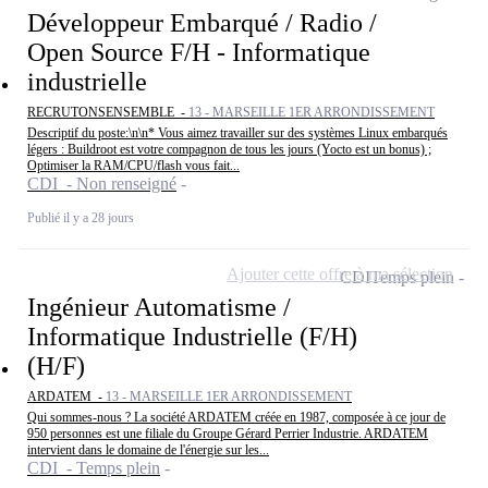
Développeur Embarqué / Radio /
Open Source F/H - Informatique
industrielle
RECRUTONSENSEMBLE -
13 - MARSEILLE 1ER ARRONDISSEMENT
Descriptif du poste:\n\n* Vous aimez travailler sur des systèmes Linux embarqués
légers : Buildroot est votre compagnon de tous les jours (Yocto est un bonus) ;
Optimiser la RAM/CPU/flash vous fait...
CDI - Non renseigné
Publié il y a 28 jours
Ajouter cette offre à ma sélection
CDI
Temps plein
Ingénieur Automatisme /
Informatique Industrielle (F/H)
(H/F)
ARDATEM -
13 - MARSEILLE 1ER ARRONDISSEMENT
Qui sommes-nous ? La société ARDATEM créée en 1987, composée à ce jour de
950 personnes est une filiale du Groupe Gérard Perrier Industrie. ARDATEM
intervient dans le domaine de l'énergie sur les...
CDI - Temps plein