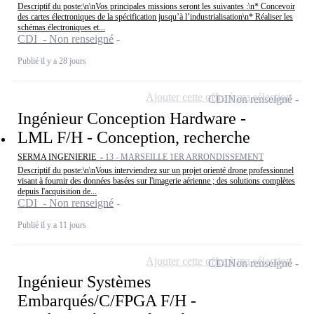
Descriptif du poste:\n\nVos principales missions seront les suivantes :\n* Concevoir
des cartes électroniques de la spécification jusqu’à l’industrialisation\n* Réaliser les
schémas électroniques et...
CDI - Non renseigné
Publié il y a 28 jours
Ajouter cette offre à ma sélection
CDI
Non renseigné
Ingénieur Conception Hardware -
LML F/H - Conception, recherche
SERMA INGENIERIE -
13 - MARSEILLE 1ER ARRONDISSEMENT
Descriptif du poste:\n\nVous interviendrez sur un projet orienté drone professionnel
visant à fournir des données basées sur l'imagerie aérienne ; des solutions complètes
depuis l'acquisition de...
CDI - Non renseigné
Publié il y a 11 jours
Ajouter cette offre à ma sélection
CDI
Non renseigné
Ingénieur Systèmes
Embarqués/C/FPGA F/H -