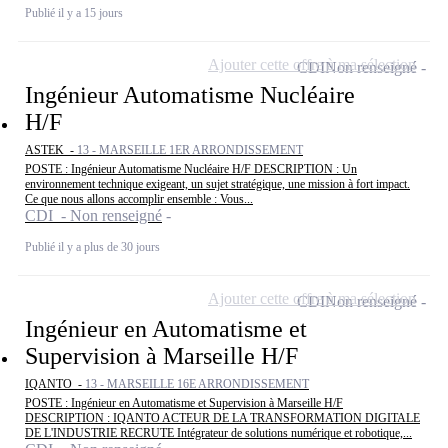
Publié il y a 15 jours
Ajouter cette offre à ma sélection
CDI
Non renseigné
Ingénieur Automatisme Nucléaire
H/F
ASTEK -
13 - MARSEILLE 1ER ARRONDISSEMENT
POSTE : Ingénieur Automatisme Nucléaire H/F DESCRIPTION : Un
environnement technique exigeant, un sujet stratégique, une mission à fort impact.
Ce que nous allons accomplir ensemble : Vous...
CDI - Non renseigné
Publié il y a plus de 30 jours
Ajouter cette offre à ma sélection
CDI
Non renseigné
Ingénieur en Automatisme et
Supervision à Marseille H/F
IQANTO -
13 - MARSEILLE 16E ARRONDISSEMENT
POSTE : Ingénieur en Automatisme et Supervision à Marseille H/F
DESCRIPTION : IQANTO ACTEUR DE LA TRANSFORMATION DIGITALE
DE L'INDUSTRIE RECRUTE Intégrateur de solutions numérique et robotique,...