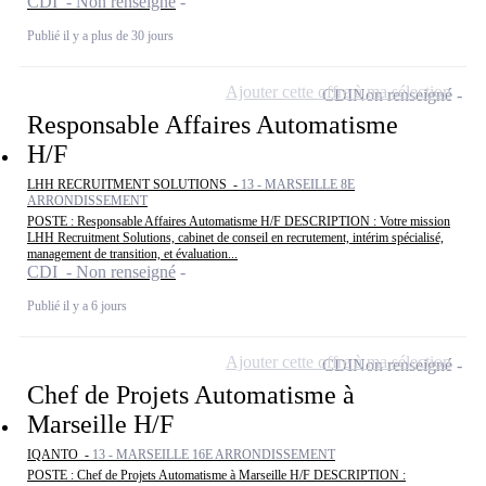
CDI - Non renseigné
Publié il y a plus de 30 jours
Ajouter cette offre à ma sélection
CDI
Non renseigné
Responsable Affaires Automatisme
H/F
LHH RECRUITMENT SOLUTIONS -
13 - MARSEILLE 8E
ARRONDISSEMENT
POSTE : Responsable Affaires Automatisme H/F DESCRIPTION : Votre mission
LHH Recruitment Solutions, cabinet de conseil en recrutement, intérim spécialisé,
management de transition, et évaluation...
CDI - Non renseigné
Publié il y a 6 jours
Ajouter cette offre à ma sélection
CDI
Non renseigné
Chef de Projets Automatisme à
Marseille H/F
IQANTO -
13 - MARSEILLE 16E ARRONDISSEMENT
POSTE : Chef de Projets Automatisme à Marseille H/F DESCRIPTION :