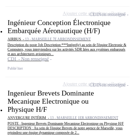
Ajouter cette offre à ma sélection
CDI
Non renseigné
Ingénieur Conception Électronique
Embarquée Aéronautique (H/F)
AIRBUS -
13 - MARSEILLE 7E ARRONDISSEMENT
Description du poste Job Description:***Intégré(e) au sein de l'équipe Electronic &
Computers, vous interviendrez sur les activités SDR liées aux systèmes embarqués
et aux architectures avioniques...
CDI - Non renseigné
Publié hier
Ajouter cette offre à ma sélection
CDI
Non renseigné
Ingenieur Brevets Dominante
Mecanique Electronique ou
Physique H/F
ANVERGURE INTÉRIM -
13 - MARSEILLE 1ER ARRONDISSEMENT
POSTE : Ingenieur Brevets Dominante Mecanique Electronique ou Physique H/F
DESCRIPTION : Au sein de l'équipe Brevets de notre agence de Marseille, vous
rejoindrez une équipe dynamique composée de 2...