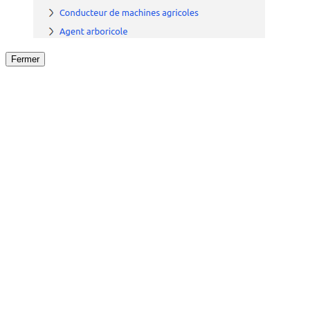
Fermer
Fermer
le détail de l'offre
/
Offre
sur
Offre précéden