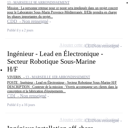
13 - MARSEILLE 9E ARRONDISSEMENT
Mission : La personne retenue pour ce poste sera impliquée dans un projet concret
pour le Laboratoire Sous-Marin Provence-Méditerranée. Il/Elle prendra en charge
les phases importantes du projet...
CDD - Non renseigné
Publié il y a 2 jours
Ajouter cette offre à ma sélection
CDI
Non renseigné
Ingénieur - Lead en Électronique -
Secteur Robotique Sous-Marine
H/F
VIVERIS. -
13 - MARSEILLE 1ER ARRONDISSEMENT
POSTE : Ingénieur - Lead en Électronique - Secteur Robotique Sous-Marine H/F
DESCRIPTION : Contexte de la mission : Viveris accompagne ses clients dans la
conception et la fabrication d'équipements...
CDI - Non renseigné
Publié il y a 16 jours
Ajouter cette offre à ma sélection
CDI
Non renseigné