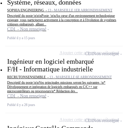
Système, réseaux, données
SOPHIA ENGINEERING -
13 - MARSEILLE 1ER ARRONDISSEMENT
Descriptif du poste:\n\n\nPoste :\n\nAu cœur d'un environnement technologique
exigeant, vous participerez activement à la conception et à l'évolution de systèmes
critiques embarqués, alliant...
CDI - Non renseigné
Publié il y a 15 jours
Ajouter cette offre à ma sélection
CDI
Non renseigné
Ingénieur en logiciel embarqué
F/H - Informatique industrielle
RECRUTONSENSEMBLE -
13 - MARSEILLE 6E ARRONDISSEMENT
Descriptif du poste:\n\nVos principales missions seront les suivantes :\n*
Développement et intégration de logiciels embarqués en C/C++ sur
microcontrôleurs ou processeurs\n* Rédaction des...
CDI - Non renseigné
Publié il y a 28 jours
Ajouter cette offre à ma sélection
CDI
Non renseigné