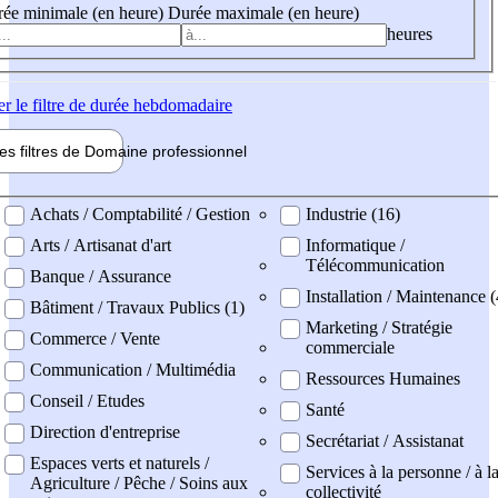
ée minimale (en heure)
Durée maximale (en heure)
heures
er
le filtre de durée hebdomadaire
les filtres de
Domaine pro
fessionnel
ne professionel
Achats / Comptabilité / Gestion
Industrie (16)
Arts / Artisanat d'art
Informatique /
Télécommunication
Banque / Assurance
Installation / Maintenance (
Bâtiment / Travaux Publics (1)
Marketing / Stratégie
Commerce / Vente
commerciale
Communication / Multimédia
Ressources Humaines
Conseil / Etudes
Santé
Direction d'entreprise
Secrétariat / Assistanat
Espaces verts et naturels /
Services à la personne / à l
Agriculture / Pêche / Soins aux
collectivité