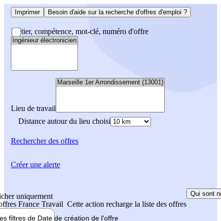
Imprimer
Besoin d'aide sur la recherche d'offres d'emploi ?
Métier, compétence, mot-clé, numéro d'offre
Lieu de travail
Distance autour du lieu choisi
Rechercher
des offres
Créer une alerte
Qui sont n
icher uniquement
 offres France Travail
Cette action recharge la liste des offres
les filtres de
Date de création
de l'offre