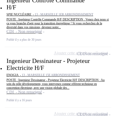
Ingénieur Contrôle Commande
H/F
SPIE NUCLÉAIRE -
13 - MARSEILLE 1ER ARRONDISSEMENT
POSTE : Ingénieur Contrôle Commande H/F DESCRIPTION : Venez chez nous si
ça vous branche d'agir pour la transition énergétique ! Si vous recherchez de la
diversité dans vos missions, devenez notre...
CDI - Non renseigné
Publié il y a plus de 30 jours
Ajouter cette offre à ma sélection
CDI
Non renseigné
Ingenieur Dessinateur - Projeteur
Electricite H/F
ENOGIA -
13 - MARSEILLE 15E ARRONDISSEMENT
POSTE : Ingenieur Dessinateur - Projeteur Electricite H/F DESCRIPTION : Au
sein du pôle développement, vous intervenez comme référent technique en
conception électrique, avec une vision globale des...
CDI - Non renseigné
Publié il y a 16 jours
Ajouter cette offre à ma sélection
CDI
Non renseigné