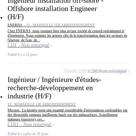
Ingénieur installation off-shore -
Offshore installation Engineer
(H/F)
ENERJIA -
13 - MARSEILLE 1ER ARRONDISSEMENT
Chez ENERJIA, nous sommes bien plus qu'une société de conseil opérationnel et
d'ingénierie. Nous sommes les acteurs clés de la transformation dans les secteurs de
l'énergie, de l'eau, de...
CDI - Non renseigné
Publié il y a 23 jours
Ajouter cette offre à ma sélection
CDD
Non renseigné
Ingénieur / Ingénieure d'études-
recherche-développement en
industrie (H/F)
13 - MARSEILLE 13E ARRONDISSEMENT
Mission : La lumière porte une quantité considérable d'informations exploitables par
des dispositifs optiques intelligents basés sur des métasurfaces. Actuellement
statiques (passives), ces...
CDD - Non renseigné
Publié il y a plus de 30 jours