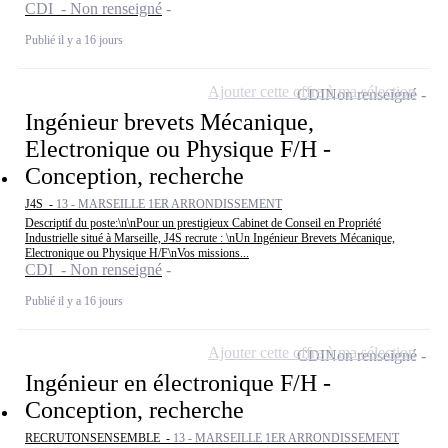
CDI - Non renseigné
Publié il y a 16 jours
Ajouter cette offre à ma sélection
CDI
Non renseigné
Ingénieur brevets Mécanique,
Electronique ou Physique F/H -
Conception, recherche
J4S -
13 - MARSEILLE 1ER ARRONDISSEMENT
Descriptif du poste:\n\nPour un prestigieux Cabinet de Conseil en Propriété
Industrielle situé à Marseille, J4S recrute : \nUn Ingénieur Brevets Mécanique,
Electronique ou Physique H/F\nVos missions...
CDI - Non renseigné
Publié il y a 16 jours
Ajouter cette offre à ma sélection
CDI
Non renseigné
Ingénieur en électronique F/H -
Conception, recherche
RECRUTONSENSEMBLE -
13 - MARSEILLE 1ER ARRONDISSEMENT