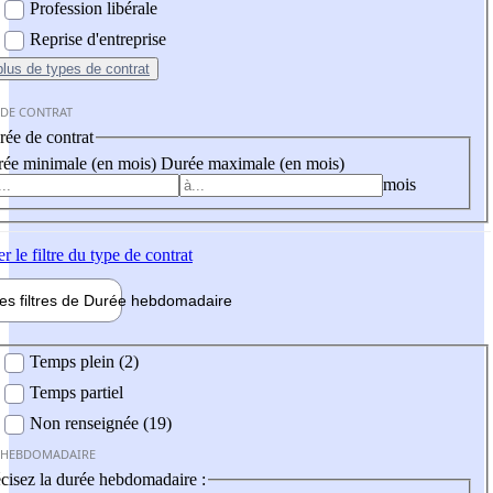
Profession libérale
Reprise d'entreprise
plus
de types de contrat
 DE CONTRAT
ée de contrat
ée minimale (en mois)
Durée maximale (en mois)
mois
er
le filtre du type de contrat
les filtres de
Durée hebdo
madaire
 hebdomadaire
Temps plein (2)
Temps partiel
Non renseignée (19)
 HEBDOMADAIRE
cisez la durée hebdomadaire :