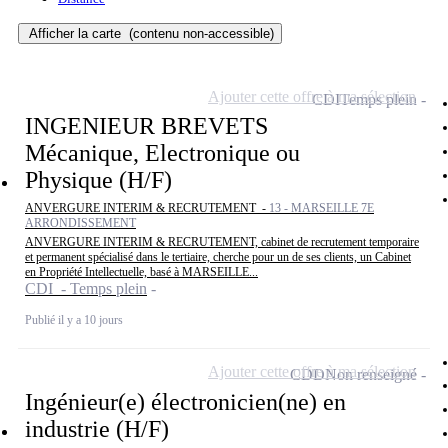
Afficher la carte
(contenu non-accessible)
Ajouter cette offre à ma sélection
CDI
Temps plein
INGENIEUR BREVETS
Mécanique, Electronique ou
Physique (H/F)
ANVERGURE INTERIM & RECRUTEMENT -
13 - MARSEILLE 7E
ARRONDISSEMENT
ANVERGURE INTERIM & RECRUTEMENT, cabinet de recrutement temporaire
et permanent spécialisé dans le tertiaire, cherche pour un de ses clients, un Cabinet
en Propriété Intellectuelle, basé à MARSEILLE...
CDI - Temps plein
Publié il y a 10 jours
Ajouter cette offre à ma sélection
CDD
Non renseigné
Ingénieur(e) électronicien(ne) en
industrie (H/F)