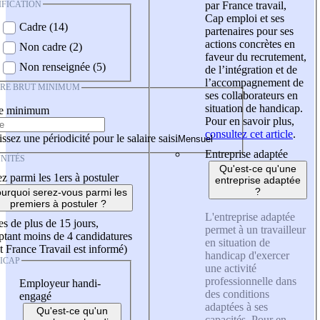
IFICATION
par France travail,
Cap emploi et ses
Cadre (14)
partenaires pour ses
actions concrètes en
Non cadre (2)
faveur du recrutement,
Non renseignée (5)
de l’intégration et de
l’accompagnement de
IRE BRUT MINIMUM
ses collaborateurs en
situation de handicap.
re minimum
Pour en savoir plus,
consultez cet article
.
ssez une périodicité pour le salaire saisi
Entreprise adaptée
NITÉS
Qu'est-ce qu'une
z parmi les 1ers à postuler
entreprise adaptée
?
urquoi serez-vous parmi les
premiers à postuler ?
L'entreprise adaptée
es de plus de 15 jours,
permet à un travailleur
tant moins de 4 candidatures
en situation de
t France Travail est informé)
handicap d'exercer
ICAP
une activité
professionnelle dans
Employeur handi-
des conditions
engagé
adaptées à ses
Qu'est-ce qu'un
capacités. Pour en