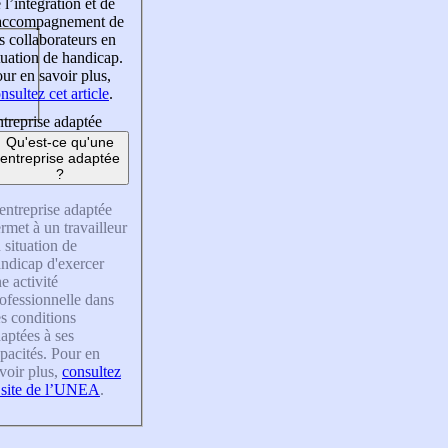
 l’intégration et de
’accompagnement de
s collaborateurs en
tuation de handicap.
ur en savoir plus,
nsultez cet article
.
treprise adaptée
Qu'est-ce qu'une
entreprise adaptée
?
entreprise adaptée
rmet à un travailleur
 situation de
ndicap d'exercer
e activité
ofessionnelle dans
s conditions
aptées à ses
pacités. Pour en
voir plus,
consultez
 site de l’UNEA
.