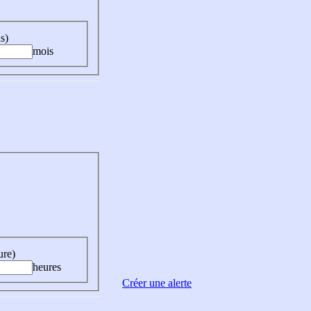
s)
mois
ure)
heures
Créer une alerte