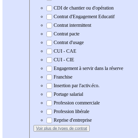
CDI de chantier ou d'opération
Contrat d'Engagement Educatif
Contrat intermittent
Contrat pacte
Contrat d'usage
CUI - CAE
CUI - CIE
Engagement à servir dans la réserve
Franchise
Insertion par l'activ.éco.
Portage salarial
Profession commerciale
Profession libérale
Reprise d'entreprise
Voir plus
de types de contrat