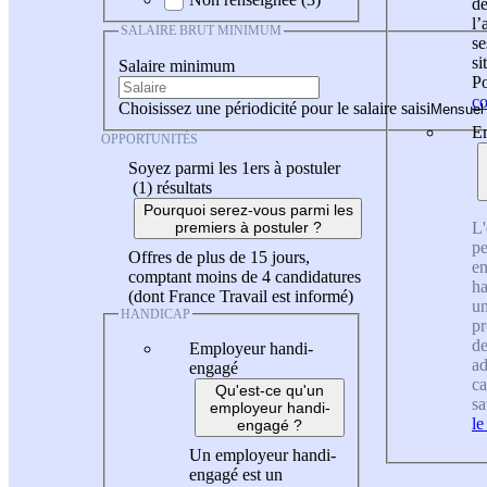
de
l
SALAIRE BRUT MINIMUM
se
si
Salaire minimum
Po
co
Choisissez une périodicité pour le salaire saisi
En
OPPORTUNITÉS
Soyez parmi les 1ers à postuler
(1)
résultats
Pourquoi serez-vous parmi les
L'
premiers à postuler ?
pe
Offres de plus de 15 jours,
en
comptant moins de 4 candidatures
ha
(dont France Travail est informé)
un
HANDICAP
pr
de
Employeur handi-
ad
engagé
ca
Qu'est-ce qu'un
sa
employeur handi-
le
engagé ?
Un employeur handi-
engagé est un