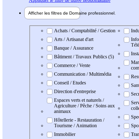
Appliquer
le filtre de durée hebdomadaire
Afficher les filtres de
Domaine pro
fessionnel
Domaine professionel
Achats / Comptabilité / Gestion
Indu
Arts / Artisanat d'art
Info
Tél
Banque / Assurance
Inst
Bâtiment / Travaux Publics (5)
Mark
Commerce / Vente
com
Communication / Multimédia
Res
Conseil / Etudes
San
Direction d'entreprise
Secr
Espaces verts et naturels /
Serv
Agriculture / Pêche / Soins aux
coll
animaux
Spe
Hôtellerie - Restauration /
Tourisme / Animation
Spo
Immobilier
Tran