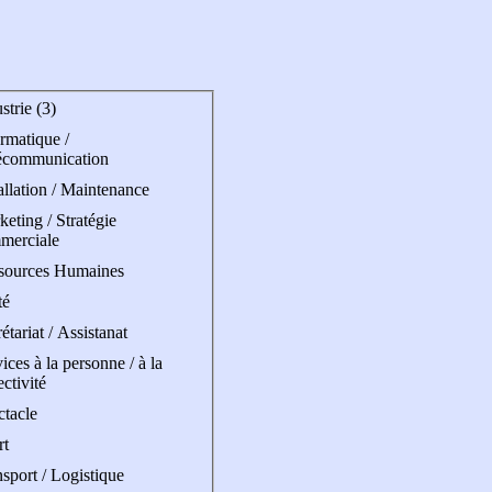
strie (3)
rmatique /
écommunication
allation / Maintenance
eting / Stratégie
merciale
sources Humaines
té
étariat / Assistanat
ices à la personne / à la
ectivité
ctacle
rt
sport / Logistique