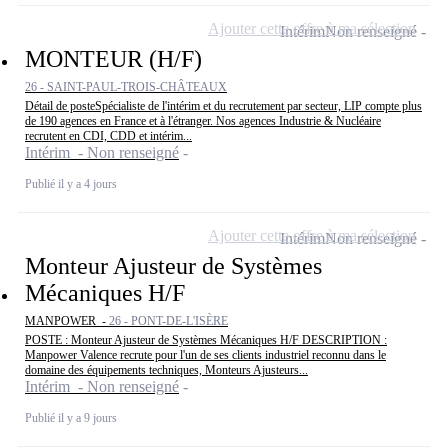
Ajouter cette offre à ma sélection
Intérim
Non renseigné
MONTEUR (H/F)
26 - SAINT-PAUL-TROIS-CHÂTEAUX
Détail de posteSpécialiste de l'intérim et du recrutement par secteur, LIP compte plus
de 190 agences en France et à l'étranger. Nos agences Industrie & Nucléaire
recrutent en CDI, CDD et intérim...
Intérim - Non renseigné
Publié il y a 4 jours
Ajouter cette offre à ma sélection
Intérim
Non renseigné
Monteur Ajusteur de Systèmes
Mécaniques H/F
MANPOWER -
26 - PONT-DE-L'ISÈRE
POSTE : Monteur Ajusteur de Systèmes Mécaniques H/F DESCRIPTION :
Manpower Valence recrute pour l'un de ses clients industriel reconnu dans le
domaine des équipements techniques, Monteurs Ajusteurs...
Intérim - Non renseigné
Publié il y a 9 jours