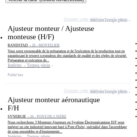
Ajouter cette offre à ma sélection
Intérim
Temps plein
Ajusteur monteur / Ajusteuse
monteuse (H/F)
RANDSTAD -
26 - MONTELIER
Vous serez responsable de la préparation et de l'exécution de la production tout en
garantissant le respect scrupuleux des standards de qualité et des règles de sécurité.
Préparation et exécution de...
Intérim - Temps plein
Publié hier
Ajouter cette offre à ma sélection
Intérim
Temps plein
Ajusteur monteur aéronautique
F/H
SYNERGIE -
26 - PONT-DE-L'ISÈRE
Nous recherchons 3 Monteurs Ajusteurs en Système Électromécanique H/F pour
intégrer un site industriel innovant basé à Pont d'Isère, spécialisé dans l'assemblage
de sous-ensembles et d'équipements...
Intérim - Temps plein