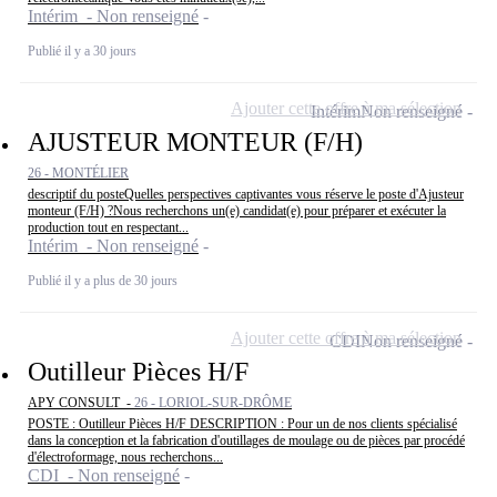
Intérim - Non renseigné
Publié il y a 30 jours
Ajouter cette offre à ma sélection
Intérim
Non renseigné
AJUSTEUR MONTEUR (F/H)
26 - MONTÉLIER
descriptif du posteQuelles perspectives captivantes vous réserve le poste d'Ajusteur
monteur (F/H) ?Nous recherchons un(e) candidat(e) pour préparer et exécuter la
production tout en respectant...
Intérim - Non renseigné
Publié il y a plus de 30 jours
Ajouter cette offre à ma sélection
CDI
Non renseigné
Outilleur Pièces H/F
APY CONSULT -
26 - LORIOL-SUR-DRÔME
POSTE : Outilleur Pièces H/F DESCRIPTION : Pour un de nos clients spécialisé
dans la conception et la fabrication d'outillages de moulage ou de pièces par procédé
d'électroformage, nous recherchons...
CDI - Non renseigné