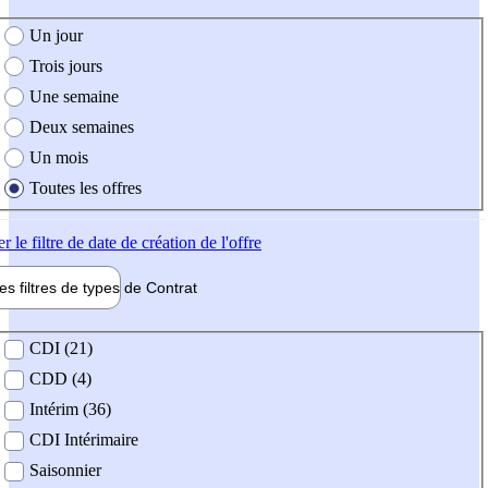
e création de l'offre
Un jour
Trois jours
Une semaine
Deux semaines
Un mois
Toutes les offres
er
le filtre de date de création de l'offre
les filtres de types de
Contrat
de contrat
CDI (21)
CDD (4)
Intérim (36)
CDI Intérimaire
Saisonnier