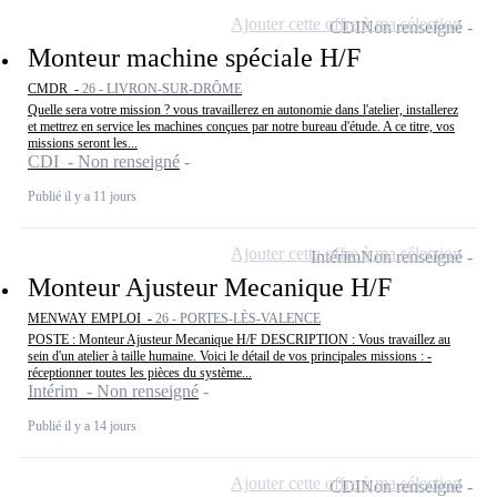
Ajouter cette offre à ma sélection
CDI
Non renseigné
Monteur machine spéciale H/F
CMDR -
26 - LIVRON-SUR-DRÔME
Quelle sera votre mission ? vous travaillerez en autonomie dans l'atelier, installerez
et mettrez en service les machines conçues par notre bureau d'étude. A ce titre, vos
missions seront les...
CDI - Non renseigné
Publié il y a 11 jours
Ajouter cette offre à ma sélection
Intérim
Non renseigné
Monteur Ajusteur Mecanique H/F
MENWAY EMPLOI -
26 - PORTES-LÈS-VALENCE
POSTE : Monteur Ajusteur Mecanique H/F DESCRIPTION : Vous travaillez au
sein d'un atelier à taille humaine. Voici le détail de vos principales missions : -
réceptionner toutes les pièces du système...
Intérim - Non renseigné
Publié il y a 14 jours
Ajouter cette offre à ma sélection
CDI
Non renseigné