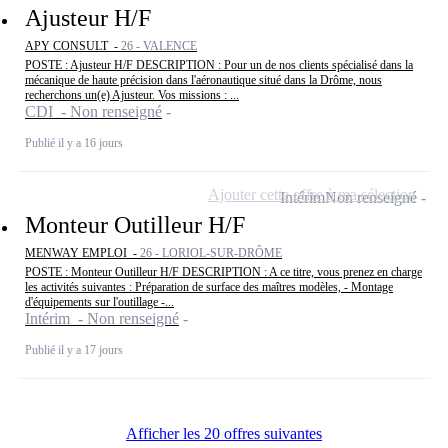
Ajusteur H/F
APY CONSULT -
26 - VALENCE
POSTE : Ajusteur H/F DESCRIPTION : Pour un de nos clients spécialisé dans la
mécanique de haute précision dans l'aéronautique situé dans la Drôme, nous
recherchons un(e) Ajusteur. Vos missions : ...
CDI - Non renseigné
Publié il y a 16 jours
Ajouter cette offre à ma sélection
Intérim
Non renseigné
Monteur Outilleur H/F
MENWAY EMPLOI -
26 - LORIOL-SUR-DRÔME
POSTE : Monteur Outilleur H/F DESCRIPTION : A ce titre, vous prenez en charge
les activités suivantes : Préparation de surface des maîtres modèles, - Montage
d'équipements sur l'outillage -...
Intérim - Non renseigné
Publié il y a 17 jours
Afficher les 20 offres suivantes