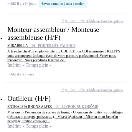
Publié il y a 17 jours
Soyez parmi les 1ers à postuler
Ajouter cette offre à ma sélection
Intérim
Temps plein
Monteur assembleur / Monteuse
assembleuse (H/F)
MIRABELLA -
26 - PORTES-LÈS-VALENCE
À la recherche d'un emploi en intérim, CDD, CDI ou CDI intérimaire ? KELYPS
vous accompagne à chaque étape de votre parcours professionnel. Venez nous
rencontrer ! Nous prendrons le temps de...
Intérim - Temps plein
Publié il y a 2 jours
Ajouter cette offre à ma sélection
Intérim
Temps plein
Outilleur (H/F)
ENTHALPIA RHONE ALPES -
26 - LIVRON-SUR-DRÔME
Missions : - Préparation de surface de forme, - Opérations de finition sur outillages
(détourage, ponçage, polissage...), . Mise à l'épaisseur, . Mise au point Jusqu'au
nettoyage, finition emballage...
Intérim - Temps plein