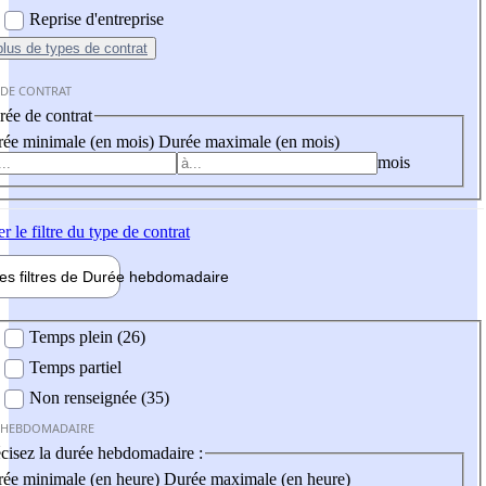
Reprise d'entreprise
plus
de types de contrat
 DE CONTRAT
ée de contrat
ée minimale (en mois)
Durée maximale (en mois)
mois
er
le filtre du type de contrat
les filtres de
Durée hebdo
madaire
 hebdomadaire
Temps plein (26)
Temps partiel
Non renseignée (35)
 HEBDOMADAIRE
cisez la durée hebdomadaire :
ée minimale (en heure)
Durée maximale (en heure)