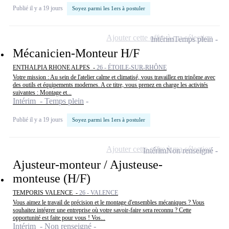
Publié il y a 19 jours
Soyez parmi les 1ers à postuler
Ajouter cette offre à ma sélection
Intérim
Temps plein
Mécanicien-Monteur H/F
ENTHALPIA RHONE ALPES -
26 - ÉTOILE-SUR-RHÔNE
Votre mission : Au sein de l'atelier calme et climatisé, vous travaillez en trinôme avec
des outils et équipements modernes. A ce titre, vous prenez en charge les activités
suivantes : Montage et...
Intérim - Temps plein
Publié il y a 19 jours
Soyez parmi les 1ers à postuler
Ajouter cette offre à ma sélection
Intérim
Non renseigné
Ajusteur-monteur / Ajusteuse-
monteuse (H/F)
TEMPORIS VALENCE -
26 - VALENCE
Vous aimez le travail de précision et le montage d'ensembles mécaniques ? Vous
souhaitez intégrer une entreprise où votre savoir-faire sera reconnu ? Cette
opportunité est faite pour vous ! Vos...
Intérim - Non renseigné