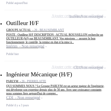
Publié aujourd'hui
Ajouter cette offre à ma sélection
Intérim
Non renseigné
Outilleur H/F
GROUPE ACTUAL -
26 - BEAUSEMBLANT
POSTE : Outilleur H/F DESCRIPTION : ACTUAL ROUSSILLON recherche un
OUTILLEUR (h/f) sur BEAUSEMBLANT. Vos missions : - assurer le bon
fonctionnement, le contrôle, la remise en état et la mise à...
Intérim - Non renseigné
Publié hier
Ajouter cette offre à ma sélection
CDI
Non renseigné
Ingénieur Mécanique (H/F)
PARLYM -
26 - PIERRELATTE
QUI SOMMES NOUS ? Le Groupe PARLYM est un acteur majeur de l'ingénierie,
qui développe son expertise depuis plus de 50 ans. Avec une croissance constante,
nous sommes fiers aujourd'hui de compter...
CDI - Non renseigné
Publié il y a 3 jours