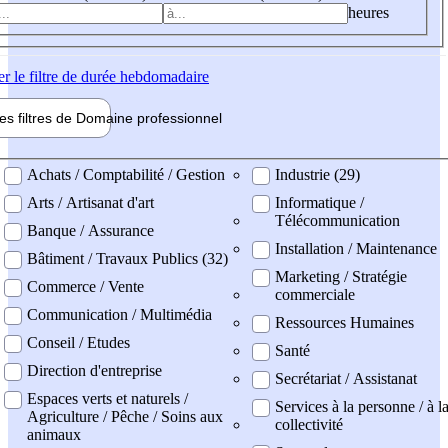
heures
er
le filtre de durée hebdomadaire
les filtres de
Domaine pro
fessionnel
ne professionel
Achats / Comptabilité / Gestion
Industrie (29)
Arts / Artisanat d'art
Informatique /
Télécommunication
Banque / Assurance
Installation / Maintenance
Bâtiment / Travaux Publics (32)
Marketing / Stratégie
Commerce / Vente
commerciale
Communication / Multimédia
Ressources Humaines
Conseil / Etudes
Santé
Direction d'entreprise
Secrétariat / Assistanat
Espaces verts et naturels /
Services à la personne / à l
Agriculture / Pêche / Soins aux
collectivité
animaux