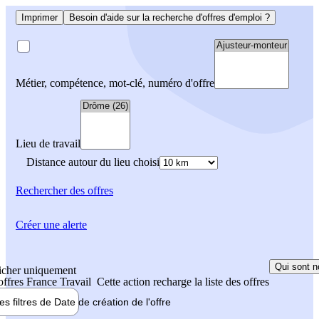
Imprimer
Besoin d'aide sur la recherche d'offres d'emploi ?
Métier, compétence, mot-clé, numéro d'offre
Lieu de travail
Distance autour du lieu choisi
Rechercher
des offres
Créer une alerte
Qui sont n
icher uniquement
 offres France Travail
Cette action recharge la liste des offres
les filtres de
Date de création
de l'offre