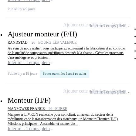
Publié il y a 9 jours
Ajouter cette offre à ma sélection
Intérim
Temps plein
Ajusteur monteur (F/H)
RANDSTAD -
26 - BOURG-LÈS-VALENCE
Au sein de notre atelier, vous participerez activement à la fabrication et au contrôle
de la qualité de composants spécifiques destinés à la chasse - Gérer les processus
d'assemblage avec précision...
Intérim - Temps plein
Publié il y a 18 jours
Soyez parmi les 1ers à postuler
Ajouter cette offre à ma sélection
Intérim
Temps plein
Monteur (H/F)
MANPOWER FRANCE -
26 - EURRE
Manpower LIVRON recherche pour son client, un acteur du secteur de la
métallurgie et de la transformation des matériaux, un Monteur Chantier (H/F)
Missions principales - Assembler et monter des...
Intérim - Temps plein