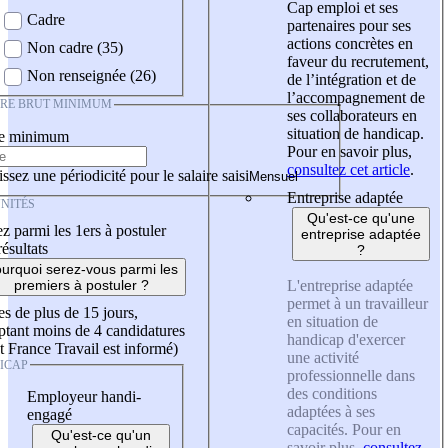
Cap emploi et ses
Cadre
partenaires pour ses
actions concrètes en
Non cadre (35)
faveur du recrutement,
Non renseignée (26)
de l’intégration et de
l’accompagnement de
IRE BRUT MINIMUM
ses collaborateurs en
situation de handicap.
re minimum
Pour en savoir plus,
consultez cet article
.
ssez une périodicité pour le salaire saisi
Entreprise adaptée
NITÉS
Qu'est-ce qu'une
z parmi les 1ers à postuler
entreprise adaptée
résultats
?
urquoi serez-vous parmi les
L'entreprise adaptée
premiers à postuler ?
permet à un travailleur
es de plus de 15 jours,
en situation de
tant moins de 4 candidatures
handicap d'exercer
t France Travail est informé)
une activité
ICAP
professionnelle dans
des conditions
Employeur handi-
adaptées à ses
engagé
capacités. Pour en
Qu'est-ce qu'un
savoir plus,
consultez