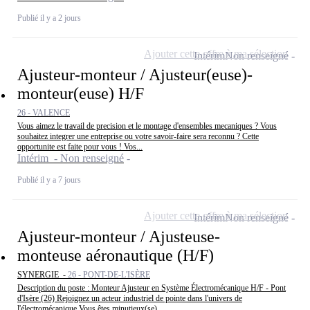
Publié il y a 2 jours
Ajouter cette offre à ma sélection
Intérim
Non renseigné
Ajusteur-monteur / Ajusteur(euse)-
monteur(euse) H/F
26 - VALENCE
Vous aimez le travail de precision et le montage d'ensembles mecaniques ? Vous
souhaitez integrer une entreprise ou votre savoir-faire sera reconnu ? Cette
opportunite est faite pour vous ! Vos...
Intérim - Non renseigné
Publié il y a 7 jours
Ajouter cette offre à ma sélection
Intérim
Non renseigné
Ajusteur-monteur / Ajusteuse-
monteuse aéronautique (H/F)
SYNERGIE -
26 - PONT-DE-L'ISÈRE
Description du poste : Monteur Ajusteur en Système Électromécanique H/F - Pont
d'Isère (26) Rejoignez un acteur industriel de pointe dans l'univers de
l'électromécanique Vous êtes minutieux(se),...