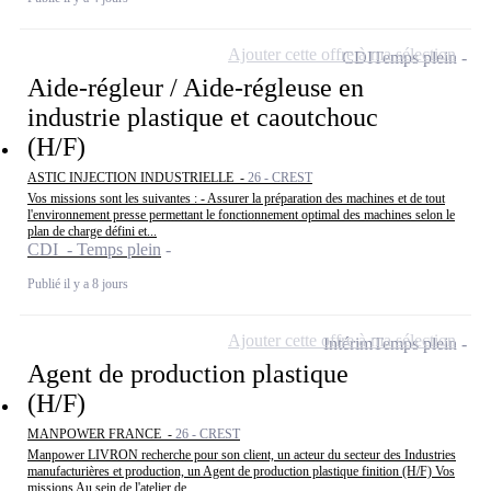
Ajouter cette offre à ma sélection
CDI
Temps plein
Aide-régleur / Aide-régleuse en
industrie plastique et caoutchouc
(H/F)
ASTIC INJECTION INDUSTRIELLE -
26 - CREST
Vos missions sont les suivantes : - Assurer la préparation des machines et de tout
l'environnement presse permettant le fonctionnement optimal des machines selon le
plan de charge défini et...
CDI - Temps plein
Publié il y a 8 jours
Ajouter cette offre à ma sélection
Intérim
Temps plein
Agent de production plastique
(H/F)
MANPOWER FRANCE -
26 - CREST
Manpower LIVRON recherche pour son client, un acteur du secteur des Industries
manufacturières et production, un Agent de production plastique finition (H/F) Vos
missions Au sein de l'atelier de...