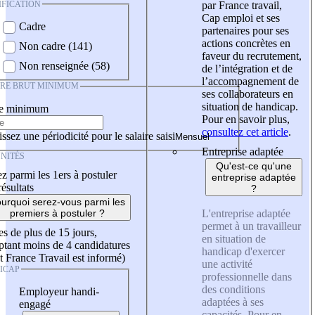
IFICATION
par France travail,
Cap emploi et ses
Cadre
partenaires pour ses
actions concrètes en
Non cadre (141)
faveur du recrutement,
Non renseignée (58)
de l’intégration et de
l’accompagnement de
IRE BRUT MINIMUM
ses collaborateurs en
situation de handicap.
re minimum
Pour en savoir plus,
consultez cet article
.
ssez une périodicité pour le salaire saisi
Entreprise adaptée
NITÉS
Qu'est-ce qu'une
z parmi les 1ers à postuler
entreprise adaptée
résultats
?
urquoi serez-vous parmi les
L'entreprise adaptée
premiers à postuler ?
permet à un travailleur
es de plus de 15 jours,
en situation de
tant moins de 4 candidatures
handicap d'exercer
t France Travail est informé)
une activité
ICAP
professionnelle dans
des conditions
Employeur handi-
adaptées à ses
engagé
capacités. Pour en