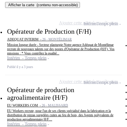
Afficher la carte
(contenu non-accessible)
Ajouter cette offre à ma sélection
Intérim
Temps plein
Opérateur de Production (F/H)
ADEQUAT INTERIM -
26 - MONTÉLIMAR
Mission longue durée - Secteur plasturgie Notre agence Adéquat de Montélimar
recrute de nouveaux talents sur des postes d'Opérateur de Production (H/F). Vos
missions : * Vous contrôlez la qualité...
Intérim - Temps plein
Publié il y a 3 jours
Ajouter cette offre à ma sélection
Intérim
Temps plein
Opérateur de production
agroalimentaire (H/F)
EU WORKERS.COM -
26 - MALISSARD
EU Workers recrute, pour l'un de ses clients spécialisé dans la fabrication et la
distribution de pizzas surgelées cuites au feu de bois, des Agents polyvalents de
production agroalimentaire H/F....
Intérim - Temps plein