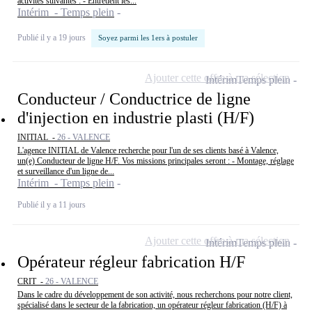
activités suivantes : - Entretient les...
Intérim - Temps plein
Publié il y a 19 jours
Soyez parmi les 1ers à postuler
Ajouter cette offre à ma sélection
Intérim
Temps plein
Conducteur / Conductrice de ligne
d'injection en industrie plasti (H/F)
INITIAL -
26 - VALENCE
L'agence INITIAL de Valence recherche pour l'un de ses clients basé à Valence,
un(e) Conducteur de ligne H/F. Vos missions principales seront : - Montage, réglage
et surveillance d'un ligne de...
Intérim - Temps plein
Publié il y a 11 jours
Ajouter cette offre à ma sélection
Intérim
Temps plein
Opérateur régleur fabrication H/F
CRIT -
26 - VALENCE
Dans le cadre du développement de son activité, nous recherchons pour notre client,
spécialisé dans le secteur de la fabrication, un opérateur régleur fabrication (H/F) à