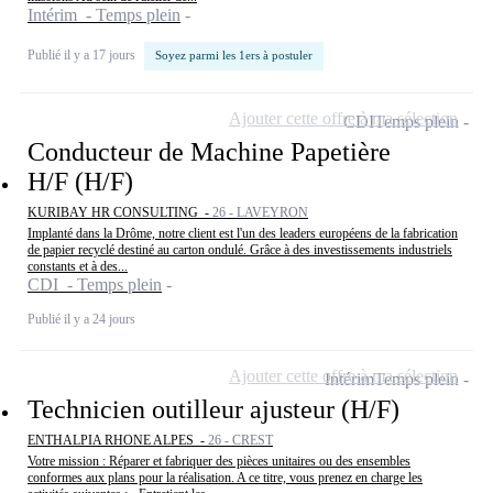
Intérim - Temps plein
Publié il y a 17 jours
Soyez parmi les 1ers à postuler
Ajouter cette offre à ma sélection
CDI
Temps plein
Conducteur de Machine Papetière
H/F (H/F)
KURIBAY HR CONSULTING -
26 - LAVEYRON
Implanté dans la Drôme, notre client est l'un des leaders européens de la fabrication
de papier recyclé destiné au carton ondulé. Grâce à des investissements industriels
constants et à des...
CDI - Temps plein
Publié il y a 24 jours
Ajouter cette offre à ma sélection
Intérim
Temps plein
Technicien outilleur ajusteur (H/F)
ENTHALPIA RHONE ALPES -
26 - CREST
Votre mission : Réparer et fabriquer des pièces unitaires ou des ensembles
conformes aux plans pour la réalisation. A ce titre, vous prenez en charge les