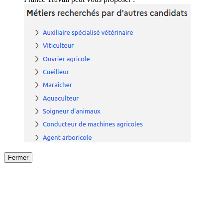
Fermer
Fermer
le détail de l'offre
/
Offre
sur
Offre précéden