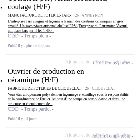
coulage (H/F)
MANUFACTURE DE POTERIES JARS -
26 - ANNEYRON
L'entreprise Jars imagine et façonne à la main des créations céramiques en grès
émaillé. Un savoir-faire artisanal labellisé EPV (Entreprise du Patrimoine Vivant),
qui place Jars parmi les 1 400...
CDD - Temps plein
Publié il y a plus de 30 jours
Ajouter cette offre à ma sélection
CDD
Temps partiel
Ouvrier de production en
céramique (H/F)
FABRIQUE DE POTERIES DE CLIOUSCLAT -
26 - CLIOUSCLAT
Vous êtes un opérateur polyvalent en façonnage et émaillage sous la responsabilité
de la coordinatrice de l'atelier. Au sein d'une équipe en consolidation et dans une
structure en cheminement de...
CDD - Temps partiel
Publié il y a 5 jours
Ajouter cette offre à ma sélection
Intérim
Temps plein