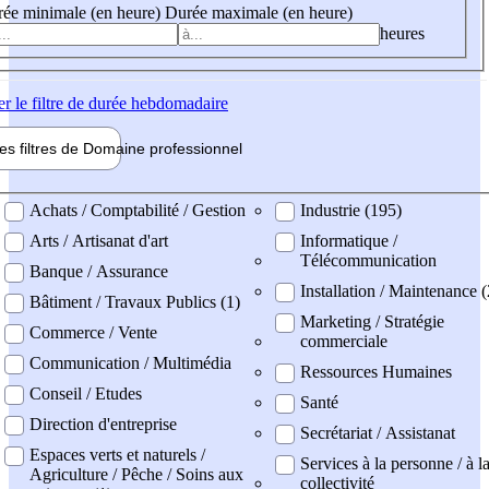
ée minimale (en heure)
Durée maximale (en heure)
heures
er
le filtre de durée hebdomadaire
les filtres de
Domaine pro
fessionnel
ne professionel
Achats / Comptabilité / Gestion
Industrie (195)
Arts / Artisanat d'art
Informatique /
Télécommunication
Banque / Assurance
Installation / Maintenance (
Bâtiment / Travaux Publics (1)
Marketing / Stratégie
Commerce / Vente
commerciale
Communication / Multimédia
Ressources Humaines
Conseil / Etudes
Santé
Direction d'entreprise
Secrétariat / Assistanat
Espaces verts et naturels /
Services à la personne / à l
Agriculture / Pêche / Soins aux
collectivité