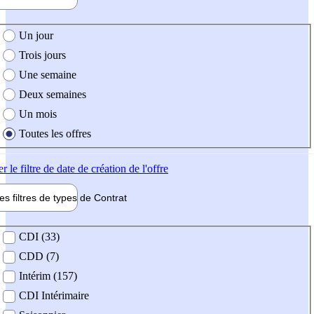
e création de l'offre
Un jour
Trois jours
Une semaine
Deux semaines
Un mois
Toutes les offres
er
le filtre de date de création de l'offre
les filtres de types de
Contrat
de contrat
CDI (33)
CDD (7)
Intérim (157)
CDI Intérimaire