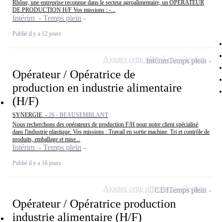
Rhône, une entreprise reconnue dans le secteur agroalimentaire, un OPERATEUR
DE PRODUCTION H/F Vos missions : -...
Intérim - Temps plein
Publié il y a 12 jours
Ajouter cette offre à ma sélection
Intérim
Temps plein
Opérateur / Opératrice de
production en industrie alimentaire
(H/F)
SYNERGIE -
26 - BEAUSEMBLANT
Nous recherchons des opérateurs de production F/H pour notre client spécialisé
dans l'industrie plastique. Vos missions : Travail en sortie machine. Tri et contrôle de
produits, emballage et mise...
Intérim - Temps plein
Publié il y a 16 jours
Ajouter cette offre à ma sélection
CDI
Temps plein
Opérateur / Opératrice production
industrie alimentaire (H/F)