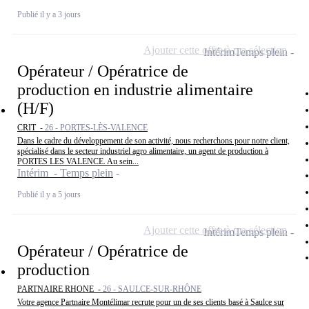
Publié il y a 3 jours
Ajouter cette offre à ma sélection
Intérim
Temps plein
Opérateur / Opératrice de
production en industrie alimentaire
(H/F)
CRIT -
26 - PORTES-LÈS-VALENCE
Dans le cadre du développement de son activité, nous recherchons pour notre client,
spécialisé dans le secteur industriel agro alimentaire, un agent de production à
PORTES LES VALENCE. Au sein...
Intérim - Temps plein
Publié il y a 5 jours
Ajouter cette offre à ma sélection
Intérim
Temps plein
Opérateur / Opératrice de
production
PARTNAIRE RHONE -
26 - SAULCE-SUR-RHÔNE
Votre agence Partnaire Montélimar recrute pour un de ses clients basé à Saulce sur