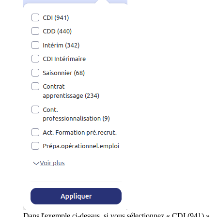
Dans l'exemple ci-dessus, si vous sélectionnez « CDI (941) »