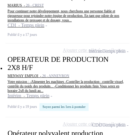
MARIUS -
26 - CREST
Pour continuer notre développement, nous cherchons une personne fiable et
rigoureuse pour rejoindre notre équipe de production. En tant que pilote de nos
installations de pressage et de dosage, vous...
CDI - Temps plein
Publié il y a 17 jours
Ajouter cette offre à ma sélection
Intérim
Temps plein
OPERATEUR DE PRODUCTION
2X8 H/F
MENWAY EMPLOI -
26 - ANNEYRON
Votre mission : -Alimenter les machines -Contrôler la production : contrôle visuel,
contrôle du poids des produits... -Conditionner les produits finis Vous serez en
horaire 2x8 du lundi au...
Intérim - Temps plein
Publié il y a 19 jours
Soyez parmi les 1ers à postuler
Ajouter cette offre à ma sélection
CDD
Temps plein
Opérateur polyvalent production