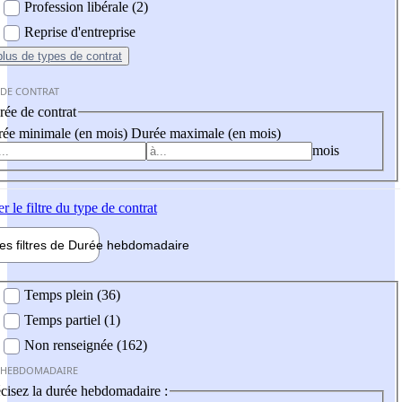
Profession libérale (2)
Reprise d'entreprise
plus
de types de contrat
 DE CONTRAT
ée de contrat
ée minimale (en mois)
Durée maximale (en mois)
mois
er
le filtre du type de contrat
les filtres de
Durée hebdo
madaire
 hebdomadaire
Temps plein (36)
Temps partiel (1)
Non renseignée (162)
 HEBDOMADAIRE
cisez la durée hebdomadaire :