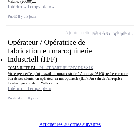
Valence (26000)....
Intérim - Temps plein
Publié il y a 5 jours
Ajouter cette offre à ma sélection
Intérim
Temps plein
Opérateur / Opératrice de
fabrication en maroquinerie
industriell (H/F)
TOMA INTERIM -
26 - ST BARTHELEMY DE VALS
Votre agence d'emploi, travail temporaire située à Annonay 07100, recherche pour
l'un de ses clients, un opérateur en maroquinerie (H/F). Au sein de l'entreprise
localisée proche de St Vallier et en...
Intérim - Temps plein
Publié il y a 10 jours
Afficher les 20 offres suivantes