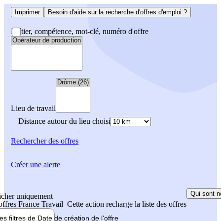
Imprimer
Besoin d'aide sur la recherche d'offres d'emploi ?
Métier, compétence, mot-clé, numéro d'offre
Lieu de travail
Distance autour du lieu choisi
Rechercher
des offres
Créer une alerte
Qui sont n
icher uniquement
 offres France Travail
Cette action recharge la liste des offres
les filtres de
Date de création
de l'offre