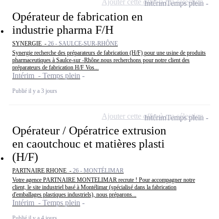
Ajouter cette offre à ma sélection
Intérim
Temps plein
Opérateur de fabrication en
industrie pharma F/H
SYNERGIE -
26 - SAULCE-SUR-RHÔNE
Synergie recherche des préparateurs de fabrication (H/F) pour une usine de produits
pharmaceutiques à Saulce-sur -Rhône.nous recherchons pour notre client des
préparateurs de fabrication H/F Vos...
Intérim - Temps plein
Publié il y a 3 jours
Ajouter cette offre à ma sélection
Intérim
Temps plein
Opérateur / Opératrice extrusion
en caoutchouc et matières plasti
(H/F)
PARTNAIRE RHONE -
26 - MONTÉLIMAR
Votre agence PARTNAIRE MONTELIMAR recrute ! Pour accompagner notre
client, le site industriel basé à Montélimar (spécialisé dans la fabrication
d'emballages plastiques industriels), nous préparons...
Intérim - Temps plein
Publié il y a 4 jours