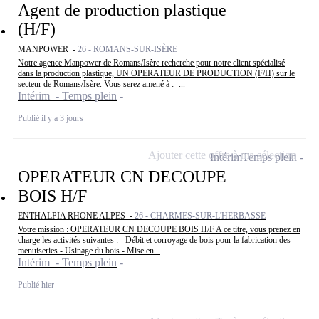
Agent de production plastique
(H/F)
MANPOWER -
26 - ROMANS-SUR-ISÈRE
Notre agence Manpower de Romans/Isère recherche pour notre client spécialisé
dans la production plastique, UN OPERATEUR DE PRODUCTION (F/H) sur le
secteur de Romans/Isère. Vous serez amené à : -...
Intérim - Temps plein
Publié il y a 3 jours
Ajouter cette offre à ma sélection
Intérim
Temps plein
OPERATEUR CN DECOUPE
BOIS H/F
ENTHALPIA RHONE ALPES -
26 - CHARMES-SUR-L'HERBASSE
Votre mission : OPERATEUR CN DECOUPE BOIS H/F A ce titre, vous prenez en
charge les activités suivantes : - Débit et corroyage de bois pour la fabrication des
menuiseries - Usinage du bois - Mise en...
Intérim - Temps plein
Publié hier