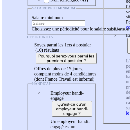
de
l
SALAIRE BRUT MINIMUM
se
si
Salaire minimum
Po
co
Choisissez une périodicité pour le salaire saisi
En
OPPORTUNITÉS
Soyez parmi les 1ers à postuler
(10)
résultats
Pourquoi serez-vous parmi les
L'
premiers à postuler ?
pe
Offres de plus de 15 jours,
en
comptant moins de 4 candidatures
ha
(dont France Travail est informé)
un
HANDICAP
pr
de
Employeur handi-
ad
engagé
ca
Qu'est-ce qu'un
sa
employeur handi-
le
engagé ?
Un employeur handi-
engagé est un