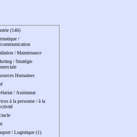
strie (146)
rmatique /
écommunication
allation / Maintenance
eting / Stratégie
merciale
sources Humaines
té
étariat / Assistanat
ices à la personne / à la
ectivité
ctacle
rt
sport / Logistique (1)