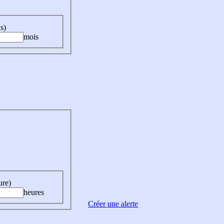
s)
mois
ure)
heures
Créer une alerte