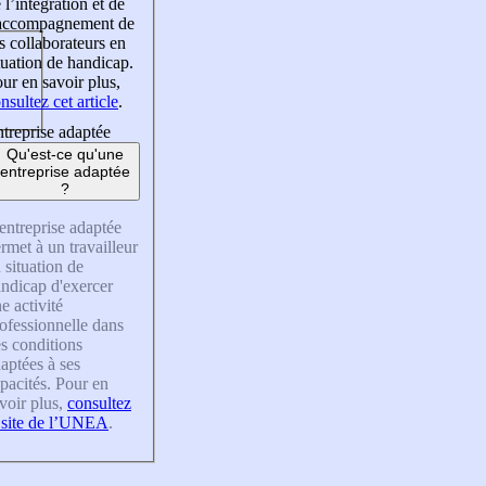
 l’intégration et de
’accompagnement de
s collaborateurs en
tuation de handicap.
ur en savoir plus,
nsultez cet article
.
treprise adaptée
Qu'est-ce qu'une
entreprise adaptée
?
entreprise adaptée
rmet à un travailleur
 situation de
ndicap d'exercer
e activité
ofessionnelle dans
s conditions
aptées à ses
pacités. Pour en
voir plus,
consultez
 site de l’UNEA
.