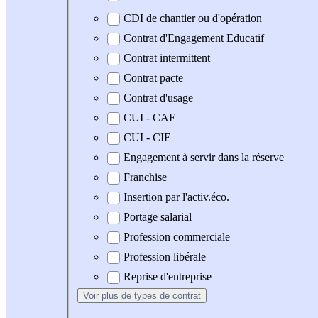
CDI de chantier ou d'opération
Contrat d'Engagement Educatif
Contrat intermittent
Contrat pacte
Contrat d'usage
CUI - CAE
CUI - CIE
Engagement à servir dans la réserve
Franchise
Insertion par l'activ.éco.
Portage salarial
Profession commerciale
Profession libérale
Reprise d'entreprise
Voir plus
de types de contrat