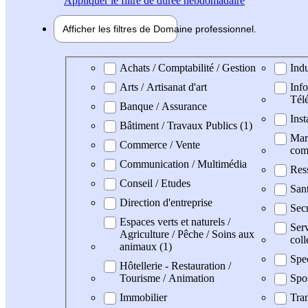
Appliquer
le filtre de durée hebdomadaire
Afficher les filtres de
Domaine pro
fessionnel
Domaine professionel
Achats / Comptabilité / Gestion
Indu
Arts / Artisanat d'art
Info
Tél
Banque / Assurance
Inst
Bâtiment / Travaux Publics (1)
Mark
Commerce / Vente
com
Communication / Multimédia
Res
Conseil / Etudes
San
Direction d'entreprise
Secr
Espaces verts et naturels /
Serv
Agriculture / Pêche / Soins aux
coll
animaux (1)
Spe
Hôtellerie - Restauration /
Tourisme / Animation
Spo
Immobilier
Tran