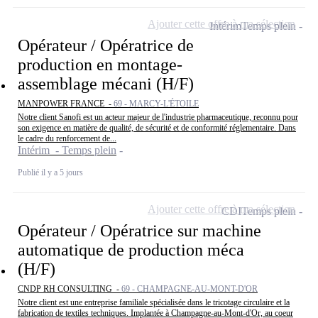
Ajouter cette offre à ma sélection
Intérim
Temps plein
Opérateur / Opératrice de
production en montage-
assemblage mécani (H/F)
MANPOWER FRANCE -
69 - MARCY-L'ÉTOILE
Notre client Sanofi est un acteur majeur de l'industrie pharmaceutique, reconnu pour
son exigence en matière de qualité, de sécurité et de conformité réglementaire. Dans
le cadre du renforcement de...
Intérim - Temps plein
Publié il y a 5 jours
Ajouter cette offre à ma sélection
CDI
Temps plein
Opérateur / Opératrice sur machine
automatique de production méca
(H/F)
CNDP RH CONSULTING -
69 - CHAMPAGNE-AU-MONT-D'OR
Notre client est une entreprise familiale spécialisée dans le tricotage circulaire et la
fabrication de textiles techniques. Implantée à Champagne-au-Mont-d'Or, au coeur