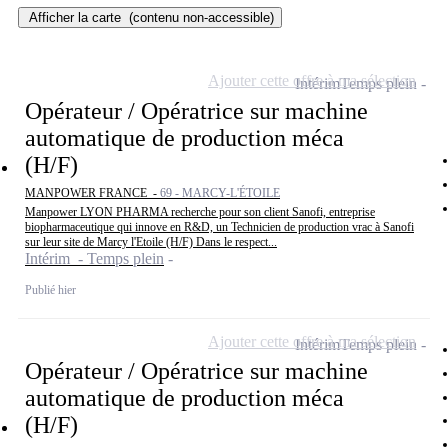
Afficher la carte
(contenu non-accessible)
Ajouter cette offre à ma sélection
Intérim
Temps plein
Opérateur / Opératrice sur machine
automatique de production méca
(H/F)
MANPOWER FRANCE -
69 - MARCY-L'ÉTOILE
Manpower LYON PHARMA recherche pour son client Sanofi, entreprise
biopharmaceutique qui innove en R&D, un Technicien de production vrac à Sanofi
sur leur site de Marcy l'Etoile (H/F) Dans le respect...
Intérim - Temps plein
Publié hier
Ajouter cette offre à ma sélection
Intérim
Temps plein
Opérateur / Opératrice sur machine
automatique de production méca
(H/F)