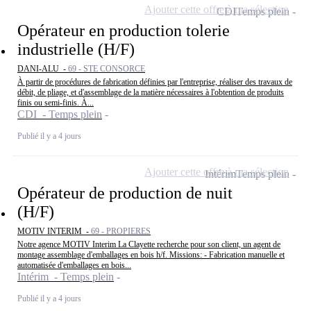
Ajouter cette offre à ma sélection
CDI
Temps plein
Opérateur en production tolerie
industrielle (H/F)
DANI-ALU -
69 - STE CONSORCE
À partir de procédures de fabrication définies par l'entreprise, réaliser des travaux de
débit, de pliage, et d'assemblage de la matière nécessaires à l'obtention de produits
finis ou semi-finis. À...
CDI - Temps plein
Publié il y a 4 jours
Ajouter cette offre à ma sélection
Intérim
Temps plein
Opérateur de production de nuit
(H/F)
MOTIV INTERIM -
69 - PROPIERES
Notre agence MOTIV Interim La Clayette recherche pour son client, un agent de
montage assemblage d'emballages en bois h/f. Missions: - Fabrication manuelle et
automatisée d'emballages en bois...
Intérim - Temps plein
Publié il y a 4 jours