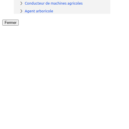
Fermer
Fermer
le détail de l'offre
/
Offre
sur
Offre précéden