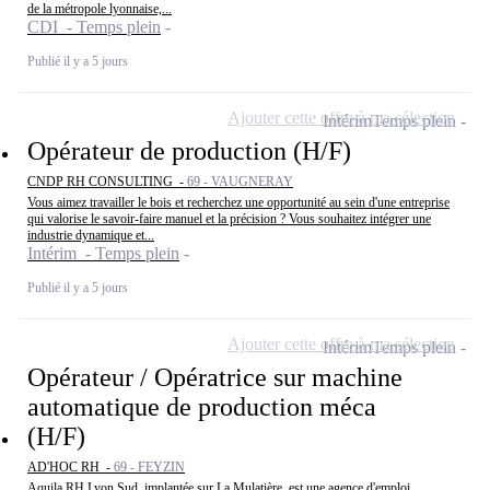
de la métropole lyonnaise,...
CDI - Temps plein
Publié il y a 5 jours
Ajouter cette offre à ma sélection
Intérim
Temps plein
Opérateur de production (H/F)
CNDP RH CONSULTING -
69 - VAUGNERAY
Vous aimez travailler le bois et recherchez une opportunité au sein d'une entreprise
qui valorise le savoir-faire manuel et la précision ? Vous souhaitez intégrer une
industrie dynamique et...
Intérim - Temps plein
Publié il y a 5 jours
Ajouter cette offre à ma sélection
Intérim
Temps plein
Opérateur / Opératrice sur machine
automatique de production méca
(H/F)
AD'HOC RH -
69 - FEYZIN
Aquila RH Lyon Sud, implantée sur La Mulatière, est une agence d'emploi