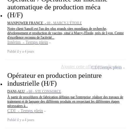
automatique de production méca
(H/F)
MANPOWER FRANCE -
69 - MARCY-L'ÉTOILE
Notre client Sanofi est l'un des plus grands sites mondiaux de recherche,
développement et production de vaccins, situé à Marcy-l'Étoile, près de Lyon. Centre
d'excellence reconnu de l'activité...
Intérim - Temps plein
Publié il y a 4 jours
Ajouter cette offre à ma sélection
CDI
Temps plein
Opérateur en production peinture
industrielle (H/F)
DANI-ALU -
69 - STE CONSORCE
À partir de procédures de fabrication définies par l'entreprise, réaliser des travaux de
traitement et de laquage des différents produits en respectant les différentes étapes
nécessaires à...
CDI - Temps plein
Publié il y a 4 jours