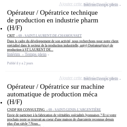
Ajouter cette offre à ma sélection
Intérim
Temps plein
Opérateur / Opératrice technique
de production en industrie pharm
(H/F)
CRIT -
69 - SAINT-LAURENT-DE-CHAMOUSSET
Dans le cadre du développement de son activité, nous recherchons pour notre client,
spécialisé dans le secteur de la production industrielle, un(e) Opérateur(trice) de
production à ST LAURENT DE...
Intérim - Temps plein
Publié il y a 2 jours
Ajouter cette offre à ma sélection
Intérim
Temps plein
Opérateur / Opératrice sur machine
automatique de production méca
(H/F)
CNDP RH CONSULTING -
69 - SAINT-GENIS-L'ARGENTIÈRE
Envie de participer à la fabrication de véritables spécialités lyonnaises ? Et si votre
prochain poste se trouvait au coeur d'une maison de charcuterie reconnue depuis
plus d'un siècle ? Nous...