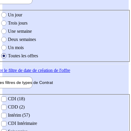
e création de l'offre
Un jour
Trois jours
Une semaine
Deux semaines
Un mois
Toutes les offres
er
le filtre de date de création de l'offre
les filtres de types de
Contrat
de contrat
CDI (18)
CDD (2)
Intérim (57)
CDI Intérimaire