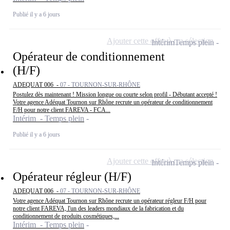
Publié il y a 6 jours
Ajouter cette offre à ma sélection
Intérim
Temps plein
Opérateur de conditionnement
(H/F)
ADEQUAT 006 -
07 - TOURNON-SUR-RHÔNE
Postulez dès maintenant ! Mission longue ou courte selon profil - Débutant accepté !
Votre agence Adéquat Tournon sur Rhône recrute un opérateur de conditionnement
F/H pour notre client FAREVA - FCA...
Intérim - Temps plein
Publié il y a 6 jours
Ajouter cette offre à ma sélection
Intérim
Temps plein
Opérateur régleur (H/F)
ADEQUAT 006 -
07 - TOURNON-SUR-RHÔNE
Votre agence Adéquat Tournon sur Rhône recrute un opérateur régleur F/H pour
notre client FAREVA, l'un des leaders mondiaux de la fabrication et du
conditionnement de produits cosmétiques,...
Intérim - Temps plein