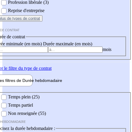
Profession libérale (3)
Reprise d'entreprise
plus
de types de contrat
 DE CONTRAT
ée de contrat
ée minimale (en mois)
Durée maximale (en mois)
mois
er
le filtre du type de contrat
les filtres de
Durée hebdo
madaire
 hebdomadaire
Temps plein (25)
Temps partiel
Non renseignée (55)
 HEBDOMADAIRE
cisez la durée hebdomadaire :