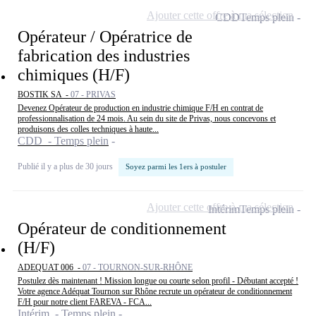
Ajouter cette offre à ma sélection
CDD
Temps plein
Opérateur / Opératrice de
fabrication des industries
chimiques (H/F)
BOSTIK SA -
07 - PRIVAS
Devenez Opérateur de production en industrie chimique F/H en contrat de
professionnalisation de 24 mois. Au sein du site de Privas, nous concevons et
produisons des colles techniques à haute...
CDD - Temps plein
Publié il y a plus de 30 jours
Soyez parmi les 1ers à postuler
Ajouter cette offre à ma sélection
Intérim
Temps plein
Opérateur de conditionnement
(H/F)
ADEQUAT 006 -
07 - TOURNON-SUR-RHÔNE
Postulez dès maintenant ! Mission longue ou courte selon profil - Débutant accepté !
Votre agence Adéquat Tournon sur Rhône recrute un opérateur de conditionnement
F/H pour notre client FAREVA - FCA...
Intérim - Temps plein