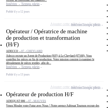
vérifier la conformité des matières...
Intérim - Temps plein
Publié il y a 12 jours
Ajouter cette offre à ma sélection
Intérim
Temps plein
Opérateur / Opératrice de machine
de production et transformation
(H/F)
ADECCO -
07 - CHEYLARD
Adecco recrute un Agent de Production (H/F) à Le Cheylard (07160). Vous
contrôlez les pièces en fin de production. Votre mission consiste à examiner le
déroulement de pièces textiles, afin de...
Intérim - Temps plein
Publié il y a 13 jours
Ajouter cette offre à ma sélection
Intérim
Temps plein
Opérateur de production H/F
ADEQUAT 006 -
07 - MAUVES
Venez Mouler votre Futur avec Nous ! Notre agence Adéquat Tournon recrute des