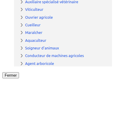
Fermer
Fermer
le détail de l'offre
/
Offre
sur
Offre précéden