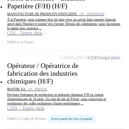
Papetière (F/H) (H/F)
MANUFACTURE DE PRODUITS D'HYGIENE -
07 - ANNONAY
À la Papeterie, nous sommes fiers de faire vivre un savoir-faire papetier français
ancré dans l'histoire et tourné vers l'avenir. Depuis des générations, nous façonnons
le papier avec exigence,...
CDI - Temps plein
Publié il y a 9 jours
Ajouter cette offre à ma sélection
CDD
Temps plein
Opérateur / Opératrice de
fabrication des industries
chimiques (H/F)
BOSTIK SA -
07 - PRIVAS
Devenez Opérateur de production en industrie chimique F/H en contrat
d'apprentissage de 24 mois. Au sein du site de Privas, nous concevons et
produisons des colles techniques à haute performance,...
CDD - Temps plein
Publié il y a plus de 30 jours
Soyez parmi les 1ers à postuler