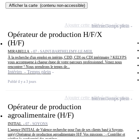
Afficher la carte
(contenu non-accessible)
Ajouter cette offre à ma sélection
Intérim
Temps plein
Opérateur de production H/F/X
(H/F)
MIRABELLA -
07 - SAINT-BARTHELEMY-LE-MEIL
À la recherche d'un emploi en intérim, CDD, CDI ou CDI intérimaire ? KELYPS
vous accompagne à chaque étape de votre parcours professionnel. Venez nous
rencontrer ! Nous prendrons le temps de...
Intérim - Temps plein
Publié il y a 3 jours
Ajouter cette offre à ma sélection
Intérim
Temps plein
Opérateur de production
agroalimentaire (H/F)
INITIAL -
07 - SOYONS
L'agence INITIAL de Valence recherche pour l'un de ses clients basé à Soyons,
un(e) Opérateur de production agroalimentaire H/F Vos missions : - Contrôler et