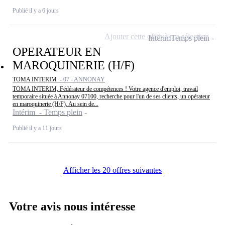
Publié il y a 6 jours
Ajouter cette offre à ma sélection
Intérim
Temps plein
OPERATEUR EN
MAROQUINERIE (H/F)
TOMA INTERIM -
07 - ANNONAY
TOMA INTERIM, Fédérateur de compétences ! Votre agence d'emploi, travail
temporaire située à Annonay 07100, recherche pour l'un de ses clients, un opérateur
en maroquinerie (H/F). Au sein de...
Intérim - Temps plein
Publié il y a 11 jours
Afficher les 20 offres suivantes
Votre avis nous intéresse