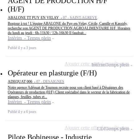
AGENT DE PRODUCTION H/F
(H/F)
ABALONE TT PUY EN VELAY -
07 - SAINT-AGREVE
Bonjour à toi ! L'équipe ABALONE du Puy-en-Velay, Cécile, Camille et Kassidy,
recherche son AGENT DE PRODUCTION AGROALIMENTAIRE H/F. Horaires
du lundi au jeudi : 6h-11h30 / 12h-16h30 Il faudrait...
Intérim - Temps plein
Publié il y a 3 jours
Ajouter cette offre à ma sélection
Intérim
Temps plein
Opérateur en plasturgie (F/H)
ADEQUAT 006 -
07 - DESAIGNES
Notre agence Adéquat de Tournon recrute pour son client basé à Désaignes des
Opérateurs de production (H/F) Client spécialisé dans le secteur de la fabrication de
plaques, feuilles, tubes et...
Intérim - Temps plein
Publié il y a 6 jours
Ajouter cette offre à ma sélection
CDI
Temps plein
Pilote Bobineuse - Industrie