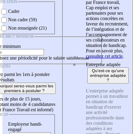
IFICATION
par France travail,
Cap emploi et ses
Cadre
partenaires pour ses
actions concrètes en
Non cadre (59)
faveur du recrutement,
Non renseignée (21)
de l’intégration et de
l’accompagnement de
IRE BRUT MINIMUM
ses collaborateurs en
situation de handicap.
re minimum
Pour en savoir plus,
consultez cet article
.
ssez une périodicité pour le salaire saisi
Entreprise adaptée
NITÉS
Qu'est-ce qu'une
z parmi les 1ers à postuler
entreprise adaptée
résultats
?
urquoi serez-vous parmi les
L'entreprise adaptée
premiers à postuler ?
permet à un travailleur
es de plus de 15 jours,
en situation de
tant moins de 4 candidatures
handicap d'exercer
t France Travail est informé)
une activité
ICAP
professionnelle dans
des conditions
Employeur handi-
adaptées à ses
engagé
capacités. Pour en