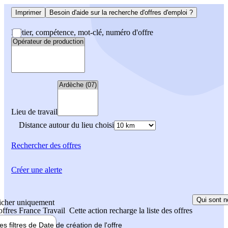
Imprimer
Besoin d'aide sur la recherche d'offres d'emploi ?
Métier, compétence, mot-clé, numéro d'offre
Lieu de travail
Distance autour du lieu choisi
Rechercher
des offres
Créer une alerte
Qui sont n
icher uniquement
 offres France Travail
Cette action recharge la liste des offres
les filtres de
Date de création
de l'offre