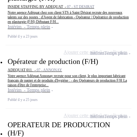
INSIDE STAFFING BY ADEQUAT -
07 - ST DESIRAT
Notre agence Adéquat chez son client STS à Saint Désirat recrute des nouveaux
talents sur des postes : d'Agent de fabrication - Opérateur / Opératrice de production
en plasturgie (F/H) Débutant F/H...
Intérim - Temps plein
Publié il y a 23 jours
Ajouter cette offre à ma sélection
Intérim
Temps plein
Opérateur de production (F/H)
ADEQUAT 011. -
07 - ANNONAY
Votre agence Adéquat Annonay recrute pour son client, le plus important fabricant
français de papier et de produits d'hygiène : - des Opérateurs de production F/H La
raison d'être de l'entreprise...
Intérim - Temps plein
Publié il y a 25 jours
Ajouter cette offre à ma sélection
Intérim
Temps plein
OPERATEUR DE PRODUCTION
(H/F)