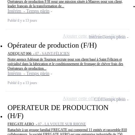
Opérateurs de production F/H pour une mission située à Mauves pour son client,
leader français de la transformation de...
Intérim - Temps plein
Publié il y a 13 jours
Ajouter cette offre à ma sélection
Intérim
Temps plein
Opérateur de production (F/H)
ADEQUAT 006 -
07 - SAINT-FÉLICIEN
Notre agence Adéquat de Tournon recrute pour son client basé à Saint Félicien et
spécialisé dans la fabrication et le conditionnement de fromage de chèvre frais des
Opérateurs de production...
Intérim - Temps plein
Publié il y a 13 jours
Ajouter cette offre à ma sélection
CDI
Temps plein
OPERATEUR DE PRODUCTION
(H/F)
FREGATE AERO -
07 - LA VOULTE SUR RHONE
Rattachée à un groupe familial FREGATE qui comprend 11 entités et rassemble 810
collaborateurs, la société FREGATE AERO est une entreprise industrielle de 250