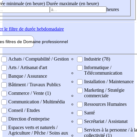
ée minimale (en heure)
Durée maximale (en heure)
heures
er
le filtre de durée hebdomadaire
les filtres de
Domaine pro
fessionnel
ne professionel
Achats / Comptabilité / Gestion
Industrie (78)
Arts / Artisanat d'art
Informatique /
Télécommunication
Banque / Assurance
Installation / Maintenance
Bâtiment / Travaux Publics
Marketing / Stratégie
Commerce / Vente (1)
commerciale
Communication / Multimédia
Ressources Humaines
Conseil / Etudes
Santé
Direction d'entreprise
Secrétariat / Assistanat
Espaces verts et naturels /
Services à la personne / à l
Agriculture / Pêche / Soins aux
collectivité (1)