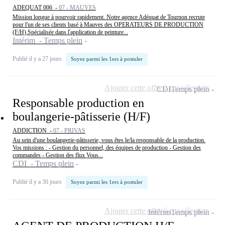
ADEQUAT 006 -
07 - MAUVES
Mission longue à pourvoir rapidement. Notre agence Adéquat de Tournon recrute
pour l'un de ses clients basé à Mauves des OPERATEURS DE PRODUCTION
(F/H) Spécialisée dans l'application de peinture...
Intérim - Temps plein
Publié il y a 27 jours
Soyez parmi les 1ers à postuler
Ajouter cette offre à ma sélection
CDI
Temps plein
Responsable production en
boulangerie-pâtisserie (H/F)
ADDICTION -
07 - PRIVAS
Au sein d'une boulangerie-pâtisserie, vous êtes le/la responsable de la production.
Vos missions : - Gestion du personnel, des équipes de production - Gestion des
commandes - Gestion des flux Vous...
CDI - Temps plein
Publié il y a 30 jours
Soyez parmi les 1ers à postuler
Ajouter cette offre à ma sélection
Intérim
Temps plein