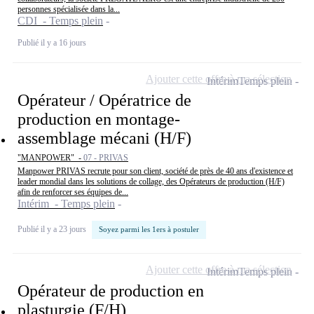
personnes spécialisée dans la...
CDI - Temps plein
Publié il y a 16 jours
Ajouter cette offre à ma sélection
Intérim
Temps plein
Opérateur / Opératrice de
production en montage-
assemblage mécani (H/F)
"MANPOWER" -
07 - PRIVAS
Manpower PRIVAS recrute pour son client, société de près de 40 ans d'existence et
leader mondial dans les solutions de collage, des Opérateurs de production (H/F)
afin de renforcer ses équipes de...
Intérim - Temps plein
Publié il y a 23 jours
Soyez parmi les 1ers à postuler
Ajouter cette offre à ma sélection
Intérim
Temps plein
Opérateur de production en
plasturgie (F/H)