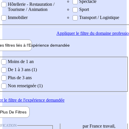
Spectacle
Hôtellerie - Restauration /
Tourisme / Animation
Sport
Immobilier
Transport / Logistique
Appliquer
le filtre du domaine professi
es filtres liés à l'
Expérience
demandée
ience demandée
Moins de 1 an
De 1 à 3 ans (1)
Plus de 3 ans
Non renseignée (1)
er
le filtre de l'expérience demandée
Plus De
Filtres
IFICATION
par France travail,