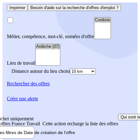
Imprimer
Besoin d'aide sur la recherche d'offres d'emploi ?
Métier, compétence, mot-clé, numéro d'offre
Lieu de travail
Distance autour du lieu choisi
Rechercher
des offres
Créer une alerte
Qui sont n
icher uniquement
 offres France Travail
Cette action recharge la liste des offres
les filtres de
Date de création
de l'offre