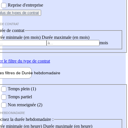
Reprise d'entreprise
plus
de types de contrat
 DE CONTRAT
ée de contrat
ée minimale (en mois)
Durée maximale (en mois)
mois
er
le filtre du type de contrat
les filtres de
Durée hebdo
madaire
 hebdomadaire
Temps plein (1)
Temps partiel
Non renseignée (2)
 HEBDOMADAIRE
cisez la durée hebdomadaire :
ée minimale (en heure)
Durée maximale (en heure)