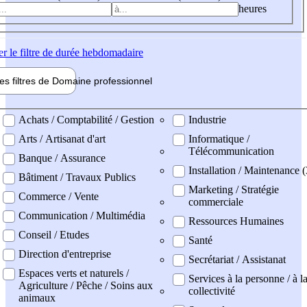
heures
er
le filtre de durée hebdomadaire
les filtres de
Domaine pro
fessionnel
ne professionel
Achats / Comptabilité / Gestion
Industrie
Arts / Artisanat d'art
Informatique /
Télécommunication
Banque / Assurance
Installation / Maintenance (
Bâtiment / Travaux Publics
Marketing / Stratégie
Commerce / Vente
commerciale
Communication / Multimédia
Ressources Humaines
Conseil / Etudes
Santé
Direction d'entreprise
Secrétariat / Assistanat
Espaces verts et naturels /
Services à la personne / à l
Agriculture / Pêche / Soins aux
collectivité
animaux