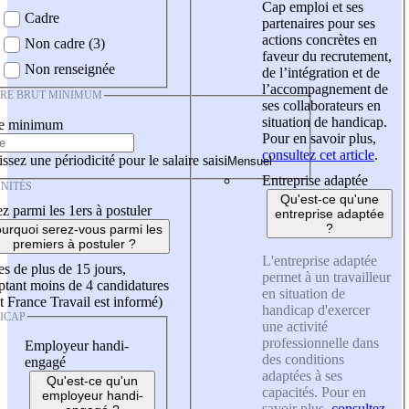
Cap emploi et ses
Cadre
partenaires pour ses
actions concrètes en
Non cadre (3)
faveur du recrutement,
Non renseignée
de l’intégration et de
l’accompagnement de
IRE BRUT MINIMUM
ses collaborateurs en
situation de handicap.
re minimum
Pour en savoir plus,
consultez cet article
.
ssez une périodicité pour le salaire saisi
Entreprise adaptée
NITÉS
Qu'est-ce qu'une
z parmi les 1ers à postuler
entreprise adaptée
?
urquoi serez-vous parmi les
premiers à postuler ?
L'entreprise adaptée
es de plus de 15 jours,
permet à un travailleur
tant moins de 4 candidatures
en situation de
t France Travail est informé)
handicap d'exercer
ICAP
une activité
professionnelle dans
Employeur handi-
des conditions
engagé
adaptées à ses
Qu'est-ce qu'un
capacités. Pour en
employeur handi-
savoir plus,
consultez