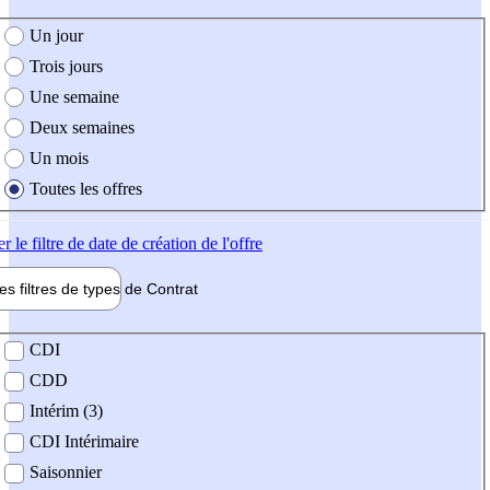
e création de l'offre
Un jour
Trois jours
Une semaine
Deux semaines
Un mois
Toutes les offres
er
le filtre de date de création de l'offre
les filtres de types de
Contrat
de contrat
CDI
CDD
Intérim (3)
CDI Intérimaire
Saisonnier