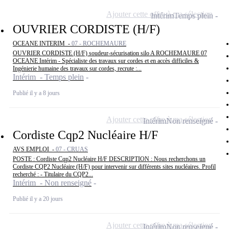
Ajouter cette offre à ma sélection
Intérim
Temps plein
OUVRIER CORDISTE (H/F)
OCEANE INTERIM -
07 - ROCHEMAURE
OUVRIER CORDISTE (H/F) soudeur-sécurisation silo A ROCHEMAURE 07
OCEANE Intérim - Spécialiste des travaux sur cordes et en accès difficiles &
Ingénierie humaine des travaux sur cordes, recrute :...
Intérim - Temps plein
Publié il y a 8 jours
Ajouter cette offre à ma sélection
Intérim
Non renseigné
Cordiste Cqp2 Nucléaire H/F
AVS EMPLOI -
07 - CRUAS
POSTE : Cordiste Cqp2 Nucléaire H/F DESCRIPTION : Nous recherchons un
Cordiste CQP2 Nucléaire (H/F) pour intervenir sur différents sites nucléaires. Profil
recherché : - Titulaire du CQP2...
Intérim - Non renseigné
Publié il y a 20 jours
Ajouter cette offre à ma sélection
Intérim
Non renseigné