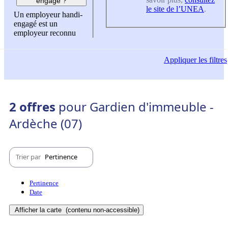
engagé ?
le site de l’UNEA
.
Un employeur handi-
engagé est un
employeur reconnu
Appliquer
les filtres
2 offres
pour Gardien d'immeuble -
Ardèche (07)
Trier par
Pertinence
Pertinence
Date
Afficher la carte
(contenu non-accessible)