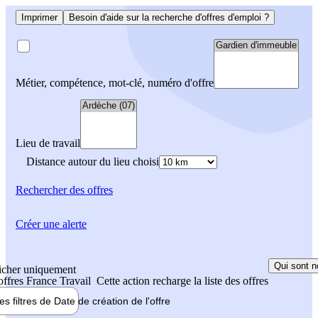
Imprimer
Besoin d'aide sur la recherche d'offres d'emploi ?
Métier, compétence, mot-clé, numéro d'offre
Lieu de travail
Distance autour du lieu choisi
Rechercher
des offres
Créer une alerte
Qui sont n
icher uniquement
 offres France Travail
Cette action recharge la liste des offres
les filtres de
Date de création
de l'offre