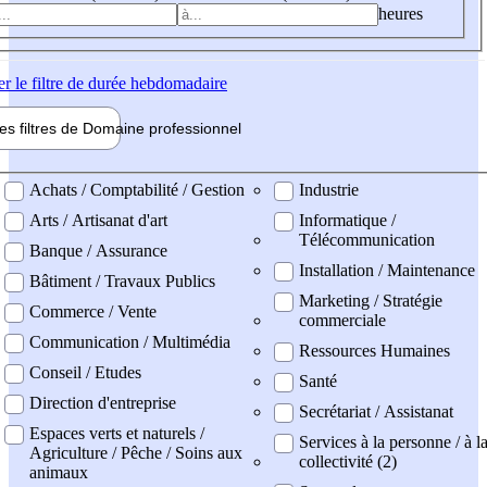
heures
er
le filtre de durée hebdomadaire
les filtres de
Domaine pro
fessionnel
ne professionel
Achats / Comptabilité / Gestion
Industrie
Arts / Artisanat d'art
Informatique /
Télécommunication
Banque / Assurance
Installation / Maintenance
Bâtiment / Travaux Publics
Marketing / Stratégie
Commerce / Vente
commerciale
Communication / Multimédia
Ressources Humaines
Conseil / Etudes
Santé
Direction d'entreprise
Secrétariat / Assistanat
Espaces verts et naturels /
Services à la personne / à l
Agriculture / Pêche / Soins aux
collectivité (2)
animaux