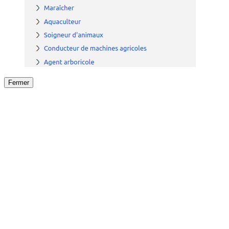
Fermer
Fermer
le détail de l'offre
/
Offre
sur
Offre précéden