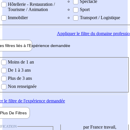
Spectacle
Hôtellerie - Restauration /
Tourisme / Animation
Sport
Immobilier
Transport / Logistique
Appliquer
le filtre du domaine professi
es filtres liés à l'
Expérience
demandée
ience demandée
Moins de 1 an
De 1 à 3 ans
Plus de 3 ans
Non renseignée
er
le filtre de l'expérience demandée
Plus De
Filtres
IFICATION
par France travail,