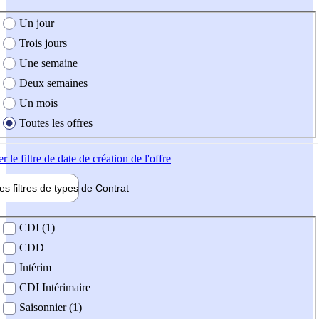
e création de l'offre
Un jour
Trois jours
Une semaine
Deux semaines
Un mois
Toutes les offres
er
le filtre de date de création de l'offre
les filtres de types de
Contrat
de contrat
CDI (1)
CDD
Intérim
CDI Intérimaire
Saisonnier (1)