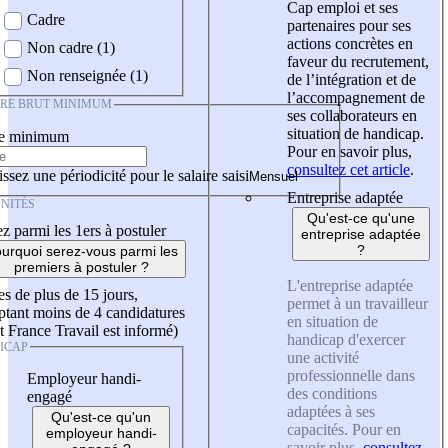
Cap emploi et ses
Cadre
partenaires pour ses
actions concrètes en
Non cadre (1)
faveur du recrutement,
Non renseignée (1)
de l’intégration et de
l’accompagnement de
IRE BRUT MINIMUM
ses collaborateurs en
situation de handicap.
re minimum
Pour en savoir plus,
consultez cet article
.
ssez une périodicité pour le salaire saisi
Entreprise adaptée
NITÉS
Qu'est-ce qu'une
z parmi les 1ers à postuler
entreprise adaptée
?
urquoi serez-vous parmi les
premiers à postuler ?
L'entreprise adaptée
es de plus de 15 jours,
permet à un travailleur
tant moins de 4 candidatures
en situation de
t France Travail est informé)
handicap d'exercer
ICAP
une activité
professionnelle dans
Employeur handi-
des conditions
engagé
adaptées à ses
Qu'est-ce qu'un
capacités. Pour en
employeur handi-
savoir plus,
consultez