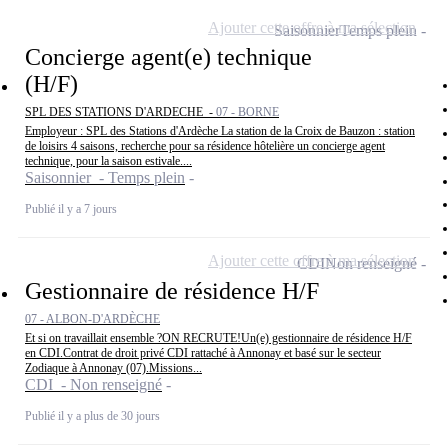
Ajouter cette offre à ma sélection
Saisonnier
Temps plein
Concierge agent(e) technique
(H/F)
SPL DES STATIONS D'ARDECHE -
07 - BORNE
Employeur : SPL des Stations d'Ardèche La station de la Croix de Bauzon : station
de loisirs 4 saisons, recherche pour sa résidence hôtelière un concierge agent
technique, pour la saison estivale....
Saisonnier - Temps plein
Publié il y a 7 jours
Ajouter cette offre à ma sélection
CDI
Non renseigné
Gestionnaire de résidence H/F
07 - ALBON-D'ARDÈCHE
Et si on travaillait ensemble ?ON RECRUTE!Un(e) gestionnaire de résidence H/F
en CDI.Contrat de droit privé CDI rattaché à Annonay et basé sur le secteur
Zodiaque à Annonay (07).Missions...
CDI - Non renseigné
Publié il y a plus de 30 jours