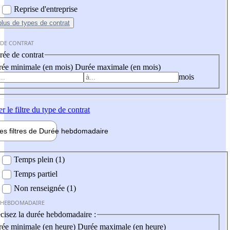
Reprise d'entreprise
plus
de types de contrat
 DE CONTRAT
ée de contrat
ée minimale (en mois)
Durée maximale (en mois)
mois
er
le filtre du type de contrat
les filtres de
Durée hebdo
madaire
 hebdomadaire
Temps plein (1)
Temps partiel
Non renseignée (1)
 HEBDOMADAIRE
cisez la durée hebdomadaire :
ée minimale (en heure)
Durée maximale (en heure)