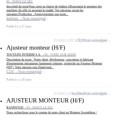
93 - NOISY-LE-SEC
descriptif du posteVous serez en charge de réaliser efficacement le montage des
machines du pôle en assurant la qualité. Vos missions seront les
suivantes.Production :-Approvisionner son poste...
Intérim - Non renseigné
Publié il y a 27 jours
Ajouter cette offre à ma sélection
CDI
Non renseigné
Ajusteur monteur (H/F)
TOUTATIS INTERIM S.A. -
94 - VITRY-SUR-SEINE
Description du poste : Notre client, développeur, concepteur et fabricant
d'équipements mécaniques hautement critiques, recherche un Ajusteur-Monteur
(H/F). Votre mission sera d'intervenir...
CDI - Non renseigné
Publié il y a 28 jours
Ajouter cette offre à ma sélection
Intérim
Non renseigné
AJUSTEUR MONTEUR (H/F)
RANDSTAD -
93 - NOISY-LE-SEC
Nous recherchons pour le compte de notre client un Monteur Assembleur /