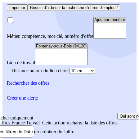
Imprimer
Besoin d'aide sur la recherche d'offres d'emploi ?
Métier, compétence, mot-clé, numéro d'offre
Lieu de travail
Distance autour du lieu choisi
Rechercher
des offres
Créer une alerte
Qui sont n
icher uniquement
 offres France Travail
Cette action recharge la liste des offres
les filtres de
Date de création
de l'offre