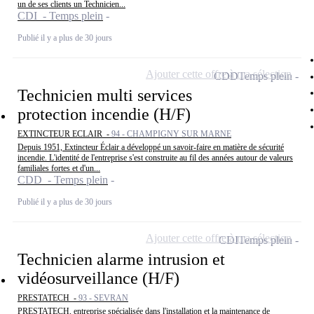
un de ses clients un Technicien...
CDI - Temps plein
Publié il y a plus de 30 jours
Ajouter cette offre à ma sélection
CDD
Temps plein
Technicien multi services
protection incendie (H/F)
EXTINCTEUR ECLAIR -
94 - CHAMPIGNY SUR MARNE
Depuis 1951, Extincteur Éclair a développé un savoir-faire en matière de sécurité
incendie. L'identité de l'entreprise s'est construite au fil des années autour de valeurs
familiales fortes et d'un...
CDD - Temps plein
Publié il y a plus de 30 jours
Ajouter cette offre à ma sélection
CDI
Temps plein
Technicien alarme intrusion et
vidéosurveillance (H/F)
PRESTATECH -
93 - SEVRAN
PRESTATECH, entreprise spécialisée dans l'installation et la maintenance de