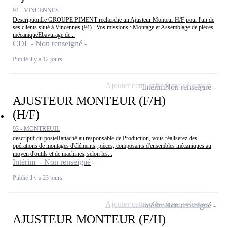
94 - VINCENNES
DescriptionLe GROUPE PIMENT recherche un Ajusteur Monteur H/F pour l'un de
ses clients situé à Vincennes (94) : Vos missions : Montage et Assemblage de pièces
mécaniqueEbavurage de...
CDI - Non renseigné
Publié il y a 12 jours
Ajouter cette offre à ma sélection
Intérim
Non renseigné
AJUSTEUR MONTEUR (F/H)
(H/F)
93 - MONTREUIL
descriptif du posteRattaché au responsable de Production, vous réaliserez des
opérations de montages d'éléments, pièces, composants d'ensembles mécaniques au
moyen d'outils et de machines, selon les...
Intérim - Non renseigné
Publié il y a 23 jours
Ajouter cette offre à ma sélection
Intérim
Non renseigné
AJUSTEUR MONTEUR (F/H)