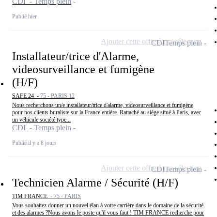
CDI - Temps plein
Publié hier
Ajouter cette offre à ma sélection
CDI
Temps plein
Installateur/trice d'Alarme,
videosurveillance et fumigène
(H/F)
SAFE 24 -
75 - PARIS 12
Nous recherchons un/e installateur/trice d'alarme, videosurveillance et fumigène
pour nos clients buraliste sur la France entière. Rattaché au siège situé à Paris, avec
un véhicule société type...
CDI - Temps plein
Publié il y a 8 jours
Ajouter cette offre à ma sélection
CDI
Temps plein
Technicien Alarme / Sécurité (H/F)
TIM FRANCE -
75 - PARIS
Vous souhaitez donner un nouvel élan à votre carrière dans le domaine de la sécurité
et des alarmes ?Nous avons le poste qu'il vous faut ! TIM FRANCE recherche pour