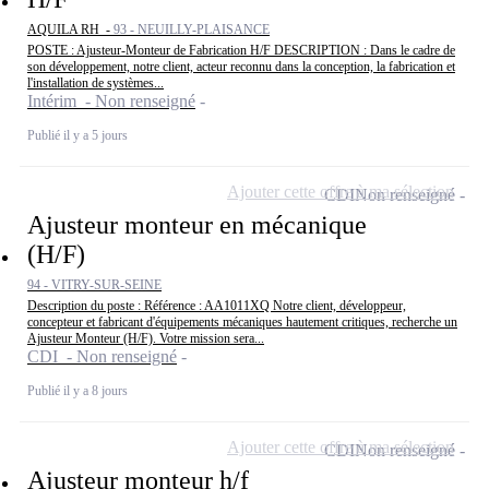
AQUILA RH -
93 - NEUILLY-PLAISANCE
POSTE : Ajusteur-Monteur de Fabrication H/F DESCRIPTION : Dans le cadre de
son développement, notre client, acteur reconnu dans la conception, la fabrication et
l'installation de systèmes...
Intérim - Non renseigné
Publié il y a 5 jours
Ajouter cette offre à ma sélection
CDI
Non renseigné
Ajusteur monteur en mécanique
(H/F)
94 - VITRY-SUR-SEINE
Description du poste : Référence : AA1011XQ Notre client, développeur,
concepteur et fabricant d'équipements mécaniques hautement critiques, recherche un
Ajusteur Monteur (H/F). Votre mission sera...
CDI - Non renseigné
Publié il y a 8 jours
Ajouter cette offre à ma sélection
CDI
Non renseigné
Ajusteur monteur h/f