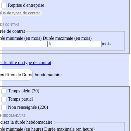
Reprise d'entreprise
plus
de types de contrat
 DE CONTRAT
ée de contrat
ée minimale (en mois)
Durée maximale (en mois)
mois
er
le filtre du type de contrat
les filtres de
Durée hebdo
madaire
 hebdomadaire
Temps plein (30)
Temps partiel
Non renseignée (220)
 HEBDOMADAIRE
cisez la durée hebdomadaire :
ée minimale (en heure)
Durée maximale (en heure)