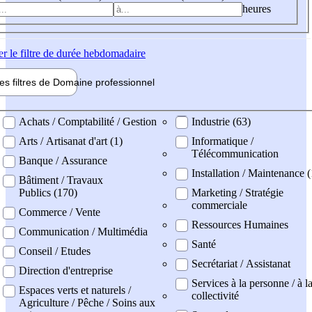
heures
er
le filtre de durée hebdomadaire
les filtres de
Domaine pro
fessionnel
ne professionel
Achats / Comptabilité / Gestion
Industrie (63)
Arts / Artisanat d'art (1)
Informatique /
Télécommunication
Banque / Assurance
Installation / Maintenance 
Bâtiment / Travaux
Publics (170)
Marketing / Stratégie
commerciale
Commerce / Vente
Ressources Humaines
Communication / Multimédia
Santé
Conseil / Etudes
Secrétariat / Assistanat
Direction d'entreprise
Services à la personne / à l
Espaces verts et naturels /
collectivité
Agriculture / Pêche / Soins aux