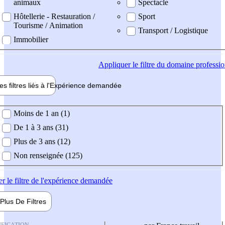
animaux
Spectacle
Hôtellerie - Restauration /
Sport
Tourisme / Animation
Transport / Logistique
Immobilier
Appliquer
le filtre du domaine professi
es filtres liés à l'
Expérience
demandée
ience demandée
Moins de 1 an (1)
De 1 à 3 ans (31)
Plus de 3 ans (12)
Non renseignée (125)
er
le filtre de l'expérience demandée
Plus De
Filtres