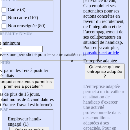
IFICATION
par France travail,
Cap emploi et ses
Cadre (3)
partenaires pour ses
actions concrètes en
Non cadre (167)
faveur du recrutement,
Non renseignée (80)
de l’intégration et de
l’accompagnement de
IRE BRUT MINIMUM
ses collaborateurs en
situation de handicap.
re minimum
Pour en savoir plus,
consultez cet article
.
ssez une périodicité pour le salaire saisi
Entreprise adaptée
NITÉS
Qu'est-ce qu'une
z parmi les 1ers à postuler
entreprise adaptée
résultats
?
urquoi serez-vous parmi les
L'entreprise adaptée
premiers à postuler ?
permet à un travailleur
es de plus de 15 jours,
en situation de
tant moins de 4 candidatures
handicap d'exercer
t France Travail est informé)
une activité
ICAP
professionnelle dans
des conditions
Employeur handi-
adaptées à ses
engagé (1)
capacités. Pour en
Qu'est-ce qu'un