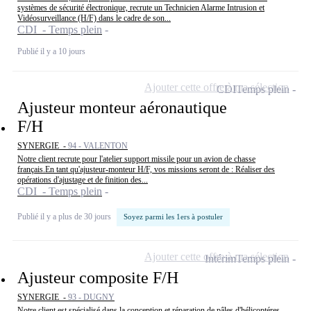
systèmes de sécurité électronique, recrute un Technicien Alarme Intrusion et
Vidéosurveillance (H/F) dans le cadre de son...
CDI - Temps plein
Publié il y a 10 jours
Ajouter cette offre à ma sélection
CDI
Temps plein
Ajusteur monteur aéronautique
F/H
SYNERGIE -
94 - VALENTON
Notre client recrute pour l'atelier support missile pour un avion de chasse
français.En tant qu'ajusteur-monteur H/F, vos missions seront de : Réaliser des
opérations d'ajustage et de finition des...
CDI - Temps plein
Publié il y a plus de 30 jours
Soyez parmi les 1ers à postuler
Ajouter cette offre à ma sélection
Intérim
Temps plein
Ajusteur composite F/H
SYNERGIE -
93 - DUGNY
Notre client est spécialisé dans la conception et réparation de pâles d'hélicoptéres