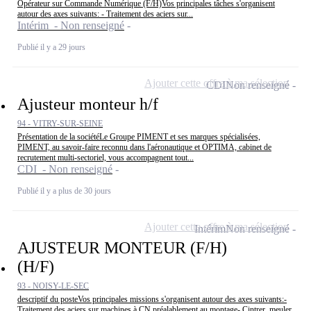
Opérateur sur Commande Numérique (F/H)Vos principales tâches s'organisent
autour des axes suivants: - Traitement des aciers sur...
Intérim - Non renseigné
Publié il y a 29 jours
Ajouter cette offre à ma sélection
CDI
Non renseigné
Ajusteur monteur h/f
94 - VITRY-SUR-SEINE
Présentation de la sociétéLe Groupe PIMENT et ses marques spécialisées,
PIMENT, au savoir-faire reconnu dans l'aéronautique et OPTIMA, cabinet de
recrutement multi-sectoriel, vous accompagnent tout...
CDI - Non renseigné
Publié il y a plus de 30 jours
Ajouter cette offre à ma sélection
Intérim
Non renseigné
AJUSTEUR MONTEUR (F/H)
(H/F)
93 - NOISY-LE-SEC
descriptif du posteVos principales missions s'organisent autour des axes suivants:-
Traitement des aciers sur machines à CN préalablement au montage- Cintrer, meuler,