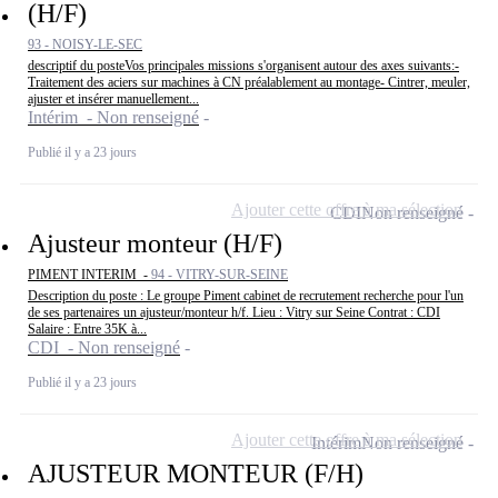
(H/F)
93 - NOISY-LE-SEC
descriptif du posteVos principales missions s'organisent autour des axes suivants:-
Traitement des aciers sur machines à CN préalablement au montage- Cintrer, meuler,
ajuster et insérer manuellement...
Intérim - Non renseigné
Publié il y a 23 jours
Ajouter cette offre à ma sélection
CDI
Non renseigné
Ajusteur monteur (H/F)
PIMENT INTERIM -
94 - VITRY-SUR-SEINE
Description du poste : Le groupe Piment cabinet de recrutement recherche pour l'un
de ses partenaires un ajusteur/monteur h/f. Lieu : Vitry sur Seine Contrat : CDI
Salaire : Entre 35K à...
CDI - Non renseigné
Publié il y a 23 jours
Ajouter cette offre à ma sélection
Intérim
Non renseigné
AJUSTEUR MONTEUR (F/H)