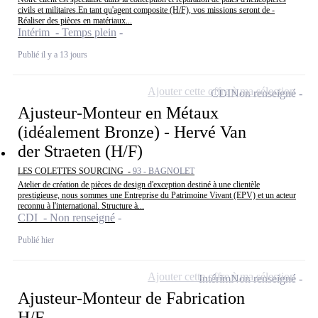
civils et militaires.En tant qu'agent composite (H/F), vos missions seront de -
Réaliser des pièces en matériaux...
Intérim - Temps plein
Publié il y a 13 jours
Ajouter cette offre à ma sélection
CDI
Non renseigné
Ajusteur-Monteur en Métaux
(idéalement Bronze) - Hervé Van
der Straeten (H/F)
LES COLETTES SOURCING -
93 - BAGNOLET
Atelier de création de pièces de design d'exception destiné à une clientèle
prestigieuse, nous sommes une Entreprise du Patrimoine Vivant (EPV) et un acteur
reconnu à l'international. Structure à...
CDI - Non renseigné
Publié hier
Ajouter cette offre à ma sélection
Intérim
Non renseigné
Ajusteur-Monteur de Fabrication
H/F