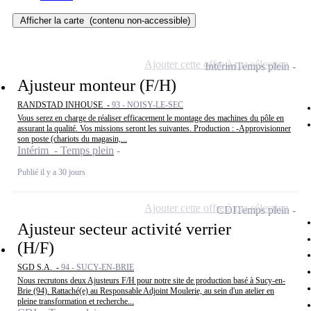
Afficher la carte
(contenu non-accessible)
Ajouter cette offre à ma sélection
Intérim
Temps plein
Ajusteur monteur (F/H)
RANDSTAD INHOUSE -
93 - NOISY-LE-SEC
Vous serez en charge de réaliser efficacement le montage des machines du pôle en
assurant la qualité. Vos missions seront les suivantes. Production : -Approvisionner
son poste (chariots du magasin,...
Intérim - Temps plein
Publié il y a 30 jours
Ajouter cette offre à ma sélection
CDI
Temps plein
Ajusteur secteur activité verrier
(H/F)
SGD S.A. -
94 - SUCY-EN-BRIE
Nous recrutons deux Ajusteurs F/H pour notre site de production basé à Sucy-en-
Brie (94). Rattaché(e) au Responsable Adjoint Moulerie, au sein d'un atelier en
pleine transformation et recherche...