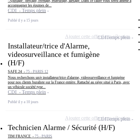
: Ajustage : perçage, rivetage, ébavurage, alésage. Dans ce cadre vous serez amené à
accompagner les équipes de...
CDI - Temps plein
Publié il y a 15 jours
Ajouter cette offre à ma sélection
CDI
Temps plein
Installateur/trice d'Alarme,
videosurveillance et fumigène
(H/F)
SAFE 24 -
75 - PARIS 12
Nous recherchons un/e installateur/trice d'alarme, videosurveillance et fumigène
pour nos clients buraliste sur la France entière. Rattaché au siège situé à Paris, avec
un véhicule société type...
CDI - Temps plein
Publié il y a 10 jours
Ajouter cette offre à ma sélection
CDI
Temps plein
Technicien Alarme / Sécurité (H/F)
TIM FRANCE -
75 - PARIS