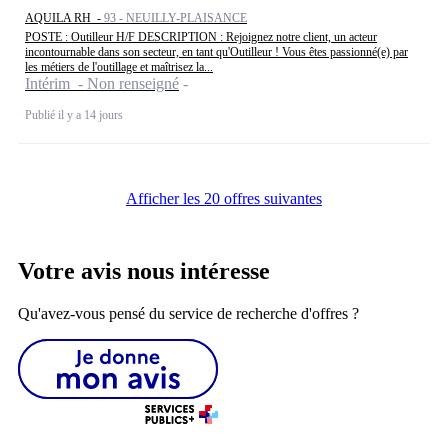
AQUILA RH -
93 - NEUILLY-PLAISANCE
POSTE : Outilleur H/F DESCRIPTION : Rejoignez notre client, un acteur
incontournable dans son secteur, en tant qu'Outilleur ! Vous êtes passionné(e) par
les métiers de l'outillage et maîtrisez la...
Intérim - Non renseigné
Publié il y a 14 jours
Afficher les 20 offres suivantes
Votre avis nous intéresse
Qu'avez-vous pensé du service de recherche d'offres ?