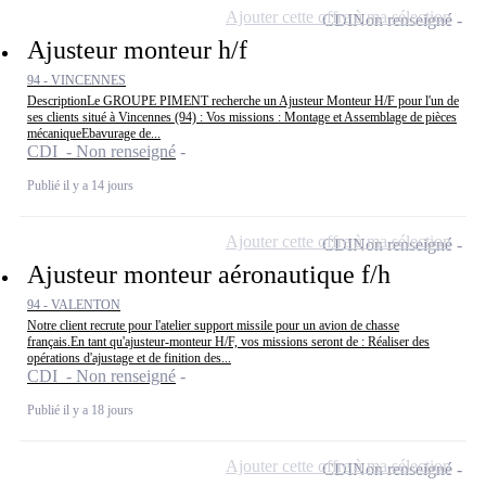
Ajouter cette offre à ma sélection
CDI
Non renseigné
Ajusteur monteur h/f
94 - VINCENNES
DescriptionLe GROUPE PIMENT recherche un Ajusteur Monteur H/F pour l'un de
ses clients situé à Vincennes (94) : Vos missions : Montage et Assemblage de pièces
mécaniqueEbavurage de...
CDI - Non renseigné
Publié il y a 14 jours
Ajouter cette offre à ma sélection
CDI
Non renseigné
Ajusteur monteur aéronautique f/h
94 - VALENTON
Notre client recrute pour l'atelier support missile pour un avion de chasse
français.En tant qu'ajusteur-monteur H/F, vos missions seront de : Réaliser des
opérations d'ajustage et de finition des...
CDI - Non renseigné
Publié il y a 18 jours
Ajouter cette offre à ma sélection
CDI
Non renseigné