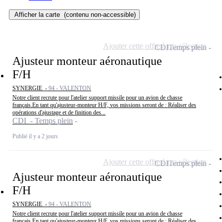
Afficher la carte
(contenu non-accessible)
Ajouter cette offre à ma sélection
CDI
Temps plein
Ajusteur monteur aéronautique
F/H
SYNERGIE -
94 - VALENTON
Notre client recrute pour l'atelier support missile pour un avion de chasse
français.En tant qu'ajusteur-monteur H/F, vos missions seront de : Réaliser des
opérations d'ajustage et de finition des...
CDI - Temps plein
Publié il y a 2 jours
Ajouter cette offre à ma sélection
CDI
Temps plein
Ajusteur monteur aéronautique
F/H
SYNERGIE -
94 - VALENTON
Notre client recrute pour l'atelier support missile pour un avion de chasse
français.En tant qu'ajusteur-monteur H/F, vos missions seront de : Réaliser des