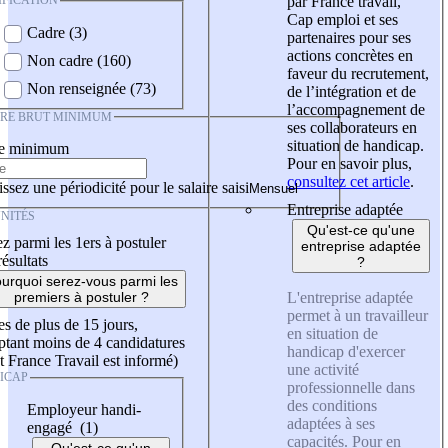
IFICATION
par France travail,
Cap emploi et ses
Cadre (3)
partenaires pour ses
actions concrètes en
Non cadre (160)
faveur du recrutement,
Non renseignée (73)
de l’intégration et de
l’accompagnement de
IRE BRUT MINIMUM
ses collaborateurs en
situation de handicap.
re minimum
Pour en savoir plus,
consultez cet article
.
ssez une périodicité pour le salaire saisi
Entreprise adaptée
NITÉS
Qu'est-ce qu'une
z parmi les 1ers à postuler
entreprise adaptée
résultats
?
urquoi serez-vous parmi les
L'entreprise adaptée
premiers à postuler ?
permet à un travailleur
es de plus de 15 jours,
en situation de
tant moins de 4 candidatures
handicap d'exercer
t France Travail est informé)
une activité
ICAP
professionnelle dans
des conditions
Employeur handi-
adaptées à ses
engagé (1)
capacités. Pour en
Qu'est-ce qu'un