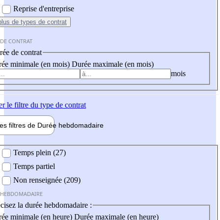
Reprise d'entreprise
plus
de types de contrat
 DE CONTRAT
ée de contrat
ée minimale (en mois)
Durée maximale (en mois)
mois
er
le filtre du type de contrat
les filtres de
Durée hebdo
madaire
 hebdomadaire
Temps plein (27)
Temps partiel
Non renseignée (209)
 HEBDOMADAIRE
cisez la durée hebdomadaire :
ée minimale (en heure)
Durée maximale (en heure)