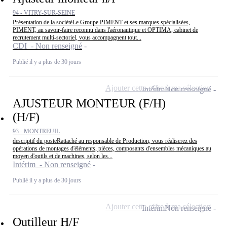
94 - VITRY-SUR-SEINE
Présentation de la sociétéLe Groupe PIMENT et ses marques spécialisées,
PIMENT, au savoir-faire reconnu dans l'aéronautique et OPTIMA, cabinet de
recrutement multi-sectoriel, vous accompagnent tout...
CDI - Non renseigné
Publié il y a plus de 30 jours
Ajouter cette offre à ma sélection
Intérim
Non renseigné
AJUSTEUR MONTEUR (F/H)
(H/F)
93 - MONTREUIL
descriptif du posteRattaché au responsable de Production, vous réaliserez des
opérations de montages d'éléments, pièces, composants d'ensembles mécaniques au
moyen d'outils et de machines, selon les...
Intérim - Non renseigné
Publié il y a plus de 30 jours
Ajouter cette offre à ma sélection
Intérim
Non renseigné
Outilleur H/F