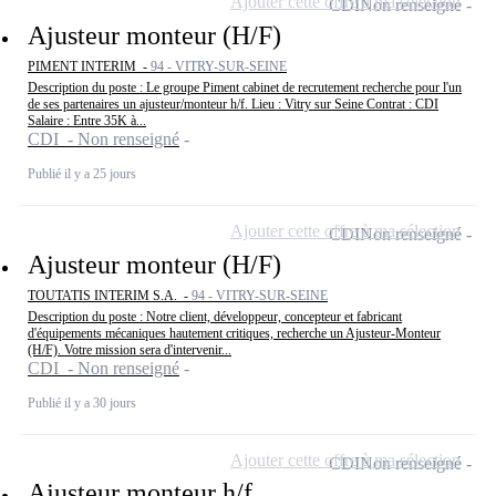
Ajouter cette offre à ma sélection
CDI
Non renseigné
Ajusteur monteur (H/F)
PIMENT INTERIM -
94 - VITRY-SUR-SEINE
Description du poste : Le groupe Piment cabinet de recrutement recherche pour l'un
de ses partenaires un ajusteur/monteur h/f. Lieu : Vitry sur Seine Contrat : CDI
Salaire : Entre 35K à...
CDI - Non renseigné
Publié il y a 25 jours
Ajouter cette offre à ma sélection
CDI
Non renseigné
Ajusteur monteur (H/F)
TOUTATIS INTERIM S.A. -
94 - VITRY-SUR-SEINE
Description du poste : Notre client, développeur, concepteur et fabricant
d'équipements mécaniques hautement critiques, recherche un Ajusteur-Monteur
(H/F). Votre mission sera d'intervenir...
CDI - Non renseigné
Publié il y a 30 jours
Ajouter cette offre à ma sélection
CDI
Non renseigné
Ajusteur monteur h/f