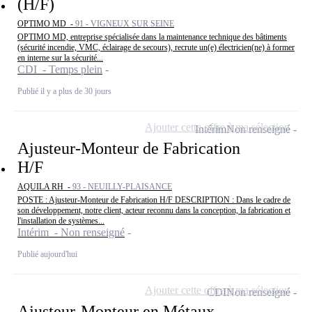
(H/F)
OPTIMO MD -
91 - VIGNEUX SUR SEINE
OPTIMO MD, entreprise spécialisée dans la maintenance technique des bâtiments
(sécurité incendie, VMC, éclairage de secours), recrute un(e) électricien(ne) à former
en interne sur la sécurité...
CDI - Temps plein
Publié il y a plus de 30 jours
Ajouter cette offre à ma sélection
Intérim
Non renseigné
Ajusteur-Monteur de Fabrication
H/F
AQUILA RH -
93 - NEUILLY-PLAISANCE
POSTE : Ajusteur-Monteur de Fabrication H/F DESCRIPTION : Dans le cadre de
son développement, notre client, acteur reconnu dans la conception, la fabrication et
l'installation de systèmes...
Intérim - Non renseigné
Publié aujourd'hui
Ajouter cette offre à ma sélection
CDI
Non renseigné
Ajusteur-Monteur en Métaux