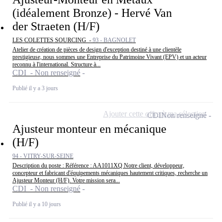
(idéalement Bronze) - Hervé Van
der Straeten (H/F)
LES COLETTES SOURCING -
93 - BAGNOLET
Atelier de création de pièces de design d'exception destiné à une clientèle
prestigieuse, nous sommes une Entreprise du Patrimoine Vivant (EPV) et un acteur
reconnu à l'international. Structure à...
CDI - Non renseigné
Publié il y a 3 jours
Ajouter cette offre à ma sélection
CDI
Non renseigné
Ajusteur monteur en mécanique
(H/F)
94 - VITRY-SUR-SEINE
Description du poste : Référence : AA1011XQ Notre client, développeur,
concepteur et fabricant d'équipements mécaniques hautement critiques, recherche un
Ajusteur Monteur (H/F). Votre mission sera...
CDI - Non renseigné
Publié il y a 10 jours