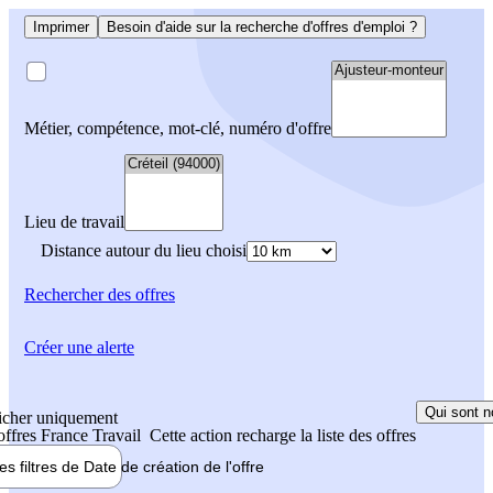
Imprimer
Besoin d'aide sur la recherche d'offres d'emploi ?
Métier, compétence, mot-clé, numéro d'offre
Lieu de travail
Distance autour du lieu choisi
Rechercher
des offres
Créer une alerte
Qui sont n
icher uniquement
 offres France Travail
Cette action recharge la liste des offres
les filtres de
Date de création
de l'offre