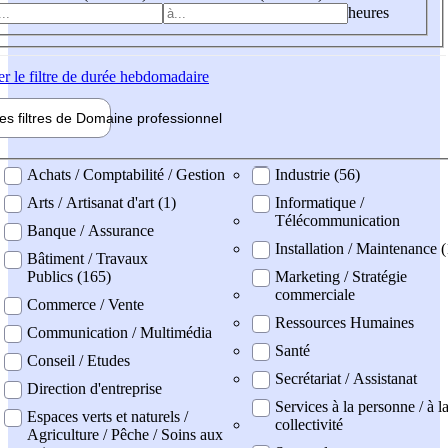
heures
er
le filtre de durée hebdomadaire
les filtres de
Domaine pro
fessionnel
ne professionel
Achats / Comptabilité / Gestion
Industrie (56)
Arts / Artisanat d'art (1)
Informatique /
Télécommunication
Banque / Assurance
Installation / Maintenance 
Bâtiment / Travaux
Publics (165)
Marketing / Stratégie
commerciale
Commerce / Vente
Ressources Humaines
Communication / Multimédia
Santé
Conseil / Etudes
Secrétariat / Assistanat
Direction d'entreprise
Services à la personne / à l
Espaces verts et naturels /
collectivité
Agriculture / Pêche / Soins aux