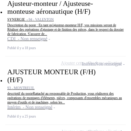
Ajusteur-monteur / Ajusteuse-
monteuse aéronautique (H/F)
SYNERGIE -
94 - VALENTON
Description du poste : En tant qu'ajusteur-monteur H/F, vos missions seront de
Réaliser des opérations d'ajustage et de finition des pièces, dans le respect du dossier
de fabrication. S'assurer de...
CDI - Non renseigné
Publié il y a 18 jours
Ajouter cette offre à ma sélection
Intérim
Non renseigné
AJUSTEUR MONTEUR (F/H)
(H/F)
93 - MONTREUIL
descriptif du posteRattaché au responsable de Production, vous réaliserez des
opérations de montages d'éléments, pièces, composants d'ensembles mécaniques au
moyen d'outils et de machines, selon les...
Intérim - Non renseigné
Publié il y a 25 jours