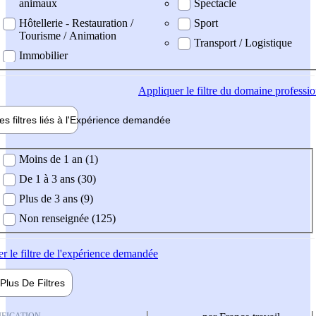
animaux
Spectacle
Hôtellerie - Restauration /
Sport
Tourisme / Animation
Transport / Logistique
Immobilier
Appliquer
le filtre du domaine professi
es filtres liés à l'
Expérience
demandée
ience demandée
Moins de 1 an (1)
De 1 à 3 ans (30)
Plus de 3 ans (9)
Non renseignée (125)
er
le filtre de l'expérience demandée
Plus De
Filtres