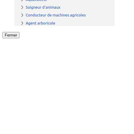
Fermer
Fermer
le détail de l'offre
/
Offre
sur
Offre précéden