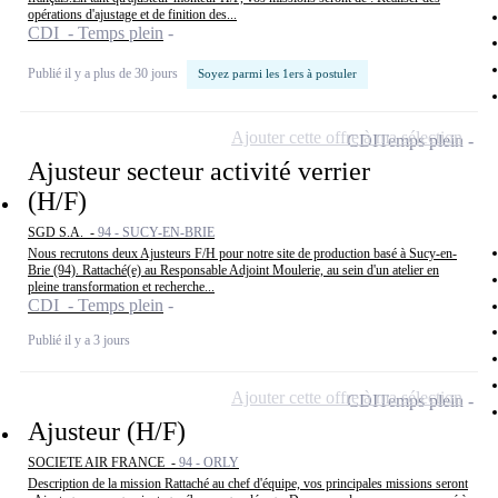
opérations d'ajustage et de finition des...
CDI - Temps plein
Publié il y a plus de 30 jours
Soyez parmi les 1ers à postuler
Ajouter cette offre à ma sélection
CDI
Temps plein
Ajusteur secteur activité verrier
(H/F)
SGD S.A. -
94 - SUCY-EN-BRIE
Nous recrutons deux Ajusteurs F/H pour notre site de production basé à Sucy-en-
Brie (94). Rattaché(e) au Responsable Adjoint Moulerie, au sein d'un atelier en
pleine transformation et recherche...
CDI - Temps plein
Publié il y a 3 jours
Ajouter cette offre à ma sélection
CDI
Temps plein
Ajusteur (H/F)
SOCIETE AIR FRANCE -
94 - ORLY
Description de la mission Rattaché au chef d'équipe, vos principales missions seront