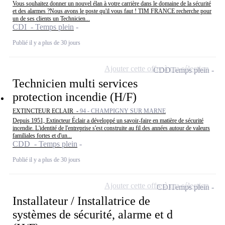
Vous souhaitez donner un nouvel élan à votre carrière dans le domaine de la sécurité
et des alarmes ?Nous avons le poste qu'il vous faut ! TIM FRANCE recherche pour
un de ses clients un Technicien...
CDI - Temps plein
Publié il y a plus de 30 jours
Ajouter cette offre à ma sélection
CDD
Temps plein
Technicien multi services
protection incendie (H/F)
EXTINCTEUR ECLAIR -
94 - CHAMPIGNY SUR MARNE
Depuis 1951, Extincteur Éclair a développé un savoir-faire en matière de sécurité
incendie. L'identité de l'entreprise s'est construite au fil des années autour de valeurs
familiales fortes et d'un...
CDD - Temps plein
Publié il y a plus de 30 jours
Ajouter cette offre à ma sélection
CDI
Temps plein
Installateur / Installatrice de
systèmes de sécurité, alarme et d