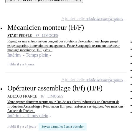
Ajouter cette offre à ma sélection
Intérim
Temps plein
Mécanicien monteur (H/F)
START PEOPLE -
87 - LIMOGES
Rejoignez une entreprise qui conçoit des solutions d'exception, où chaque projet
exige expertise, innovation et engagement. Poste Startpeople recrute un opérateur
montage mécanique (H/F) Vos...
Intérim - Temps plein
Publié il y a 4 jours
Ajouter cette offre à ma sélection
Intérim
Temps plein
Opérateur assemblage (h/f) (H/F)
ADECCO FRANCE -
87 - LIMOGES
Votre agence d'intérim recrute pour l'un de ses clients industriels un Opérateur de
Production Assemblage / Rénovation H/F pour renforcer ses équipes. Vos missions.
Au sein de l'atelier...
Intérim - Temps plein
Publié il y a 24 jours
Soyez parmi les 1ers à postuler