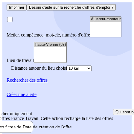
Imprimer
Besoin d'aide sur la recherche d'offres d'emploi ?
Métier, compétence, mot-clé, numéro d'offre
Lieu de travail
Distance autour du lieu choisi
Rechercher
des offres
Créer une alerte
Qui sont n
icher uniquement
 offres France Travail
Cette action recharge la liste des offres
les filtres de
Date de création
de l'offre