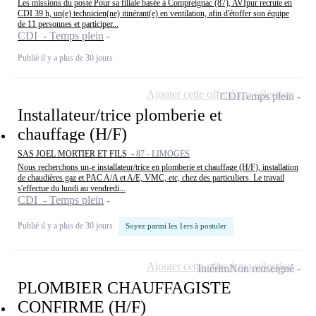
Les missions du poste Pour sa filiale basée à Compreignac (87), AVIpur recrute en
CDI 39 h, un(e) technicien(ne) itinérant(e) en ventilation, afin d'étoffer son équipe
de 11 personnes et participer...
CDI - Temps plein
Publié il y a plus de 30 jours
Ajouter cette offre à ma sélection
CDI
Temps plein
Installateur/trice plomberie et
chauffage (H/F)
SAS JOEL MORTIER ET FILS -
87 - LIMOGES
Nous recherchons un-e installateur/trice en plomberie et chauffage (H/F), installation
de chaudières gaz et PAC A/A et A/E, VMC, etc, chez des particuliers. Le travail
s'effectue du lundi au vendredi...
CDI - Temps plein
Publié il y a plus de 30 jours
Soyez parmi les 1ers à postuler
Ajouter cette offre à ma sélection
Intérim
Non renseigné
PLOMBIER CHAUFFAGISTE
CONFIRME (H/F)