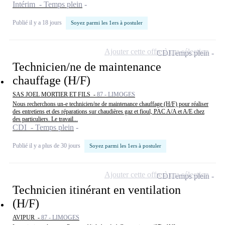
Intérim - Temps plein
Publié il y a 18 jours
Soyez parmi les 1ers à postuler
Ajouter cette offre à ma sélection
CDI
Temps plein
Technicien/ne de maintenance
chauffage (H/F)
SAS JOEL MORTIER ET FILS -
87 - LIMOGES
Nous recherchons un-e technicien/ne de maintenance chauffage (H/F) pour réaliser
des entretiens et des réparations sur chaudières gaz et fioul, PAC A/A et A/E chez
des particuliers. Le travail...
CDI - Temps plein
Publié il y a plus de 30 jours
Soyez parmi les 1ers à postuler
Ajouter cette offre à ma sélection
CDI
Temps plein
Technicien itinérant en ventilation
(H/F)
AVIPUR -
87 - LIMOGES