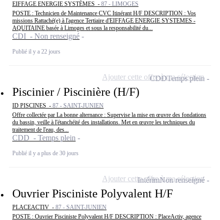
EIFFAGE ENERGIE SYSTÈMES -
87 - LIMOGES
POSTE : Technicien de Maintenance CVC Itinérant H/F DESCRIPTION : Vos
missions Rattaché(e) à l'agence Tertiaire d'EIFFAGE ENERGIE SYSTEMES -
AQUITAINE basée à Limoges et sous la responsabilité du...
CDI - Non renseigné
Publié il y a 22 jours
Ajouter cette offre à ma sélection
CDD
Temps plein
Piscinier / Piscinière (H/F)
ID PISCINES -
87 - SAINT-JUNIEN
Offre collectée par La bonne alternance : Supervise la mise en œuvre des fondations
du bassin, veille à l'étanchéité des installations. Met en œuvre les techniques du
traitement de l'eau, des...
CDD - Temps plein
Publié il y a plus de 30 jours
Ajouter cette offre à ma sélection
Intérim
Non renseigné
Ouvrier Pisciniste Polyvalent H/F
PLACEACTIV -
87 - SAINT-JUNIEN
POSTE : Ouvrier Pisciniste Polyvalent H/F DESCRIPTION : PlaceActiv, agence