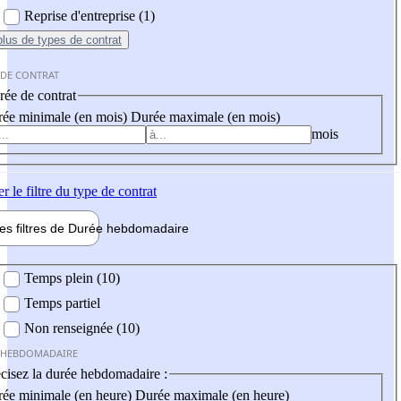
Reprise d'entreprise (1)
plus
de types de contrat
 DE CONTRAT
ée de contrat
ée minimale (en mois)
Durée maximale (en mois)
mois
er
le filtre du type de contrat
les filtres de
Durée hebdo
madaire
 hebdomadaire
Temps plein (10)
Temps partiel
Non renseignée (10)
 HEBDOMADAIRE
cisez la durée hebdomadaire :
ée minimale (en heure)
Durée maximale (en heure)