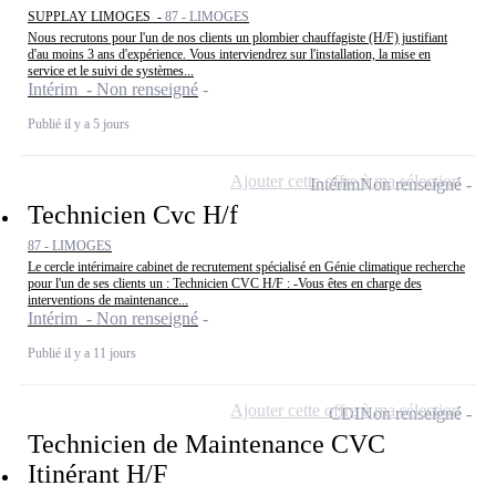
SUPPLAY LIMOGES -
87 - LIMOGES
Nous recrutons pour l'un de nos clients un plombier chauffagiste (H/F) justifiant
d'au moins 3 ans d'expérience. Vous interviendrez sur l'installation, la mise en
service et le suivi de systèmes...
Intérim - Non renseigné
Publié il y a 5 jours
Ajouter cette offre à ma sélection
Intérim
Non renseigné
Technicien Cvc H/f
87 - LIMOGES
Le cercle intérimaire cabinet de recrutement spécialisé en Génie climatique recherche
pour l'un de ses clients un : Technicien CVC H/F : -Vous êtes en charge des
interventions de maintenance...
Intérim - Non renseigné
Publié il y a 11 jours
Ajouter cette offre à ma sélection
CDI
Non renseigné
Technicien de Maintenance CVC
Itinérant H/F