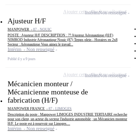
Ajouter cette offre à ma sélection
Intérim
Non renseigné
Ajusteur H/F
MANPOWER -
87 - NOUIC
POSTE : Ajusteur H/F DESCRIPTION : ?? Ajusteur Aéronautique (H/F)
NIMROD Industrie Aéronautique Nouic (87) Temps plein - Horaires en 2x8
Secteur : Aéronautique Vous aimez le travail...
Intérim - Non renseigné
Publié il y a 9 jours
Ajouter cette offre à ma sélection
Intérim
Non renseigné
Mécanicien monteur /
Mécanicienne monteuse de
fabrication (H/F)
MANPOWER FRANCE -
87 - LIMOGES
Description du poste : Manpower LIMOGES INDUSTRIE TERTIAIRE recherche
pour son client, un acteur du secteur l'industrie automobile ; un Mécanicien monteur
H/F. Le poste est à pourvoir sur Limoges....
Intérim - Non renseigné