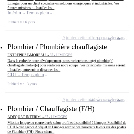
Limoges pour un client spécialisé en solutions énergétiques et industrielles. Vos
futures missions : - Installer les...
Intérim - Temps plein
Publié il y a 6 jours
Ajouter cette offre à ma sélection
CDI
Temps plein
Plombier / Plombière chauffagiste
ENTREPRISE-MOREAU -
87 - LIMOGES
Dans le cadre de notre développement, nous recherchons un(e) plombier(e)
chauffagiste motivé(e) pour renforcer notre équipe. Vos principales missions seront:
- Installer, entretenir et dépanner les...
CDI - Temps plein
Publié il y a 13 jours
Ajouter cette offre à ma sélection
Intérim
Temps plein
Plombier / Chauffagiste (F/H)
ADEQUAT INTERIM -
87 - LIMOGES
Mission longue ou courte durée selon profil et disponibilité à Limoges Possibilité de
CDII Notre agence Adéquat de Limoges recrute des nouveaux talents sur des postes
de Plombier (F/H). Notre client...