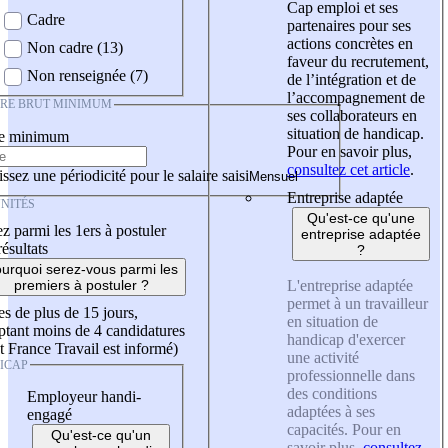
Cap emploi et ses
Cadre
partenaires pour ses
actions concrètes en
Non cadre (13)
faveur du recrutement,
Non renseignée (7)
de l’intégration et de
l’accompagnement de
IRE BRUT MINIMUM
ses collaborateurs en
situation de handicap.
re minimum
Pour en savoir plus,
consultez cet article
.
ssez une périodicité pour le salaire saisi
Entreprise adaptée
NITÉS
Qu'est-ce qu'une
z parmi les 1ers à postuler
entreprise adaptée
résultats
?
urquoi serez-vous parmi les
L'entreprise adaptée
premiers à postuler ?
permet à un travailleur
es de plus de 15 jours,
en situation de
tant moins de 4 candidatures
handicap d'exercer
t France Travail est informé)
une activité
ICAP
professionnelle dans
des conditions
Employeur handi-
adaptées à ses
engagé
capacités. Pour en
Qu'est-ce qu'un
savoir plus,
consultez