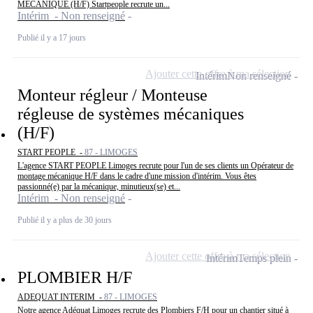
MECANIQUE (H/F) Startpeople recrute un...
Intérim - Non renseigné
Publié il y a 17 jours
Ajouter cette offre à ma sélection
Intérim
Non renseigné
Monteur régleur / Monteuse
régleuse de systèmes mécaniques
(H/F)
START PEOPLE -
87 - LIMOGES
L'agence START PEOPLE Limoges recrute pour l'un de ses clients un Opérateur de
montage mécanique H/F dans le cadre d'une mission d'intérim. Vous êtes
passionné(e) par la mécanique, minutieux(se) et...
Intérim - Non renseigné
Publié il y a plus de 30 jours
Ajouter cette offre à ma sélection
Intérim
Temps plein
PLOMBIER H/F
ADEQUAT INTERIM -
87 - LIMOGES
Notre agence Adéquat Limoges recrute des Plombiers F/H pour un chantier situé à