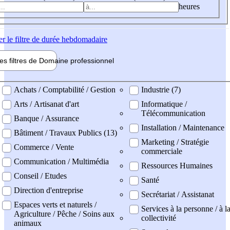
heures
er
le filtre de durée hebdomadaire
les filtres de
Domaine pro
fessionnel
ne professionel
Achats / Comptabilité / Gestion
Industrie (7)
Arts / Artisanat d'art
Informatique /
Télécommunication
Banque / Assurance
Installation / Maintenance
Bâtiment / Travaux Publics (13)
Marketing / Stratégie
Commerce / Vente
commerciale
Communication / Multimédia
Ressources Humaines
Conseil / Etudes
Santé
Direction d'entreprise
Secrétariat / Assistanat
Espaces verts et naturels /
Services à la personne / à l
Agriculture / Pêche / Soins aux
collectivité
animaux