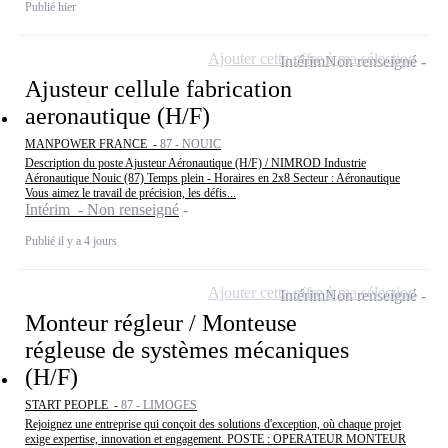
Publié hier
Ajouter cette offre à ma sélection
Intérim
Non renseigné
Ajusteur cellule fabrication
aeronautique (H/F)
MANPOWER FRANCE -
87 - NOUIC
Description du poste Ajusteur Aéronautique (H/F) / NIMROD Industrie
Aéronautique Nouic (87) Temps plein - Horaires en 2x8 Secteur : Aéronautique
Vous aimez le travail de précision, les défis...
Intérim - Non renseigné
Publié il y a 4 jours
Ajouter cette offre à ma sélection
Intérim
Non renseigné
Monteur régleur / Monteuse
régleuse de systèmes mécaniques
(H/F)
START PEOPLE -
87 - LIMOGES
Rejoignez une entreprise qui conçoit des solutions d'exception, où chaque projet
exige expertise, innovation et engagement. POSTE : OPERATEUR MONTEUR