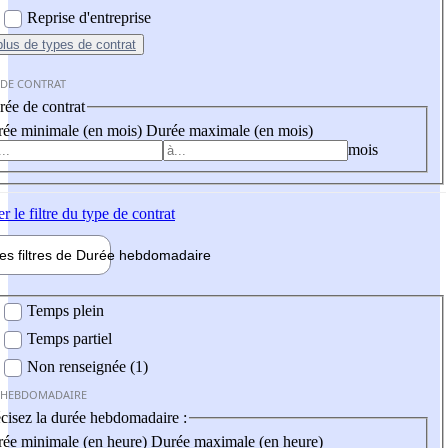
Reprise d'entreprise
plus
de types de contrat
 DE CONTRAT
ée de contrat
ée minimale (en mois)
Durée maximale (en mois)
mois
er
le filtre du type de contrat
les filtres de
Durée hebdo
madaire
 hebdomadaire
Temps plein
Temps partiel
Non renseignée (1)
 HEBDOMADAIRE
cisez la durée hebdomadaire :
ée minimale (en heure)
Durée maximale (en heure)