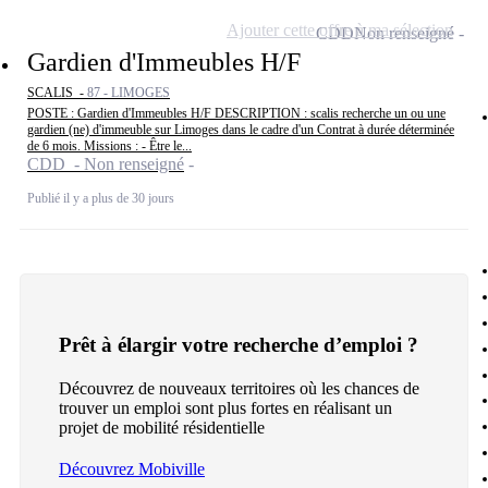
Ajouter cette offre à ma sélection
CDD
Non renseigné
Gardien d'Immeubles H/F
SCALIS -
87 - LIMOGES
POSTE : Gardien d'Immeubles H/F DESCRIPTION : scalis recherche un ou une
gardien (ne) d'immeuble sur Limoges dans le cadre d'un Contrat à durée déterminée
de 6 mois. Missions : - Être le...
CDD - Non renseigné
Publié il y a plus de 30 jours
Prêt à élargir votre recherche d’emploi ?
Découvrez de nouveaux territoires où les chances de
trouver un emploi sont plus fortes en réalisant un
projet de mobilité résidentielle
Découvrez Mobiville