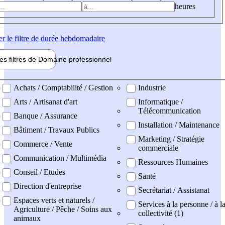
heures
er
le filtre de durée hebdomadaire
les filtres de
Domaine pro
fessionnel
ne professionel
Achats / Comptabilité / Gestion
Industrie
Arts / Artisanat d'art
Informatique /
Télécommunication
Banque / Assurance
Installation / Maintenance
Bâtiment / Travaux Publics
Marketing / Stratégie
Commerce / Vente
commerciale
Communication / Multimédia
Ressources Humaines
Conseil / Etudes
Santé
Direction d'entreprise
Secrétariat / Assistanat
Espaces verts et naturels /
Services à la personne / à l
Agriculture / Pêche / Soins aux
collectivité (1)
animaux