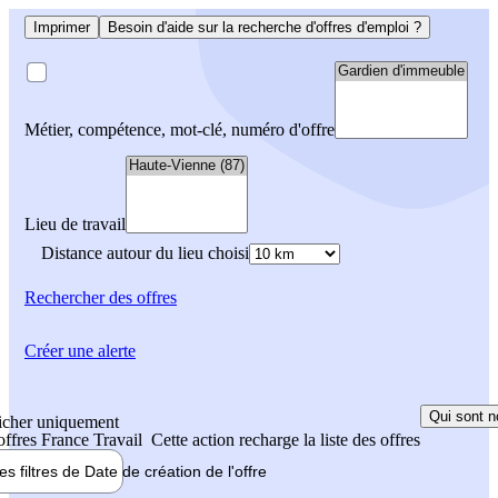
Imprimer
Besoin d'aide sur la recherche d'offres d'emploi ?
Métier, compétence, mot-clé, numéro d'offre
Lieu de travail
Distance autour du lieu choisi
Rechercher
des offres
Créer une alerte
Qui sont n
icher uniquement
 offres France Travail
Cette action recharge la liste des offres
les filtres de
Date de création
de l'offre