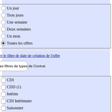
e création de l'offre
Un jour
Trois jours
Une semaine
Deux semaines
Un mois
Toutes les offres
er
le filtre de date de création de l'offre
les filtres de types de
Contrat
de contrat
CDI
CDD (1)
Intérim
CDI Intérimaire
Saisonnier