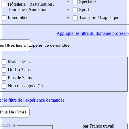
Spectacle
Hôtellerie - Restauration /
Tourisme / Animation
Sport
Immobilier
Transport / Logistique
Appliquer
le filtre du domaine professi
es filtres liés à l'
Expérience
demandée
ience demandée
Moins de 1 an
De 1 à 3 ans
Plus de 3 ans
Non renseignée (1)
er
le filtre de l'expérience demandée
Plus De
Filtres
IFICATION
par France travail,