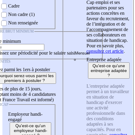
Cap emploi et ses
Cadre
partenaires pour ses
actions concrètes en
Non cadre (1)
faveur du recrutement,
Non renseignée
de l’intégration et de
l’accompagnement de
IRE BRUT MINIMUM
ses collaborateurs en
situation de handicap.
re minimum
Pour en savoir plus,
consultez cet article
.
ssez une périodicité pour le salaire saisi
Entreprise adaptée
NITÉS
Qu'est-ce qu'une
z parmi les 1ers à postuler
entreprise adaptée
?
urquoi serez-vous parmi les
premiers à postuler ?
L'entreprise adaptée
es de plus de 15 jours,
permet à un travailleur
tant moins de 4 candidatures
en situation de
t France Travail est informé)
handicap d'exercer
ICAP
une activité
professionnelle dans
Employeur handi-
des conditions
engagé
adaptées à ses
Qu'est-ce qu'un
capacités. Pour en
employeur handi-
savoir plus,
consultez