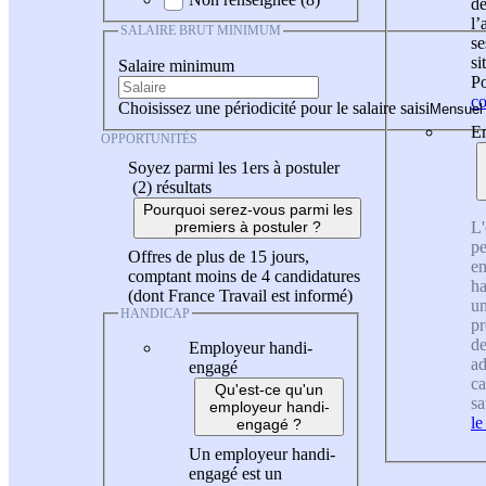
de
l
SALAIRE BRUT MINIMUM
se
si
Salaire minimum
Po
co
Choisissez une périodicité pour le salaire saisi
En
OPPORTUNITÉS
Soyez parmi les 1ers à postuler
(2)
résultats
Pourquoi serez-vous parmi les
L'
premiers à postuler ?
pe
Offres de plus de 15 jours,
en
comptant moins de 4 candidatures
ha
(dont France Travail est informé)
un
HANDICAP
pr
de
Employeur handi-
ad
engagé
ca
Qu'est-ce qu'un
sa
employeur handi-
le
engagé ?
Un employeur handi-
engagé est un