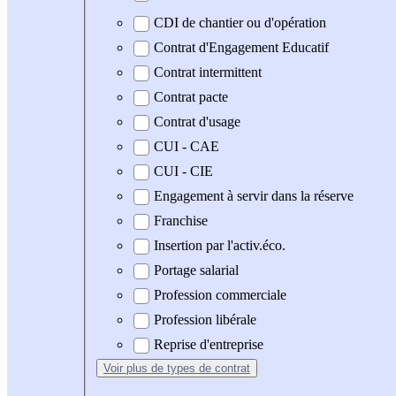
CDI de chantier ou d'opération
Contrat d'Engagement Educatif
Contrat intermittent
Contrat pacte
Contrat d'usage
CUI - CAE
CUI - CIE
Engagement à servir dans la réserve
Franchise
Insertion par l'activ.éco.
Portage salarial
Profession commerciale
Profession libérale
Reprise d'entreprise
Voir plus
de types de contrat