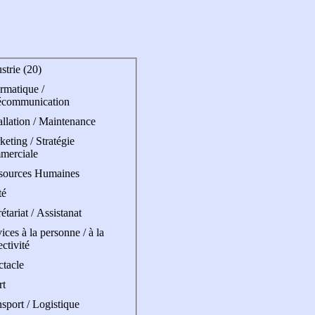
strie (20)
rmatique /
écommunication
allation / Maintenance
eting / Stratégie
merciale
sources Humaines
té
étariat / Assistanat
ices à la personne / à la
ectivité
ctacle
rt
sport / Logistique