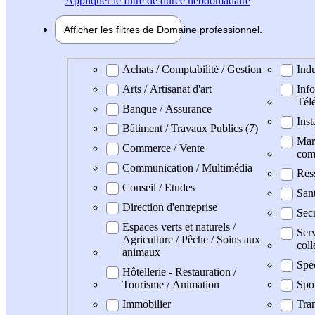
Appliquer
le filtre de durée hebdomadaire
Afficher les filtres de
Domaine pro
fessionnel
Domaine professionel
Achats / Comptabilité / Gestion
Indu
Arts / Artisanat d'art
Info
Tél
Banque / Assurance
Inst
Bâtiment / Travaux Publics (7)
Mark
Commerce / Vente
com
Communication / Multimédia
Res
Conseil / Etudes
San
Direction d'entreprise
Secr
Espaces verts et naturels /
Serv
Agriculture / Pêche / Soins aux
coll
animaux
Spe
Hôtellerie - Restauration /
Tourisme / Animation
Spo
Immobilier
Tran