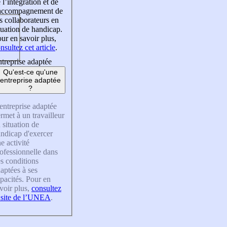
 l’intégration et de
’accompagnement de
s collaborateurs en
tuation de handicap.
ur en savoir plus,
nsultez cet article
.
treprise adaptée
Qu'est-ce qu'une
entreprise adaptée
?
entreprise adaptée
rmet à un travailleur
 situation de
ndicap d'exercer
e activité
ofessionnelle dans
s conditions
aptées à ses
pacités. Pour en
voir plus,
consultez
 site de l’UNEA
.