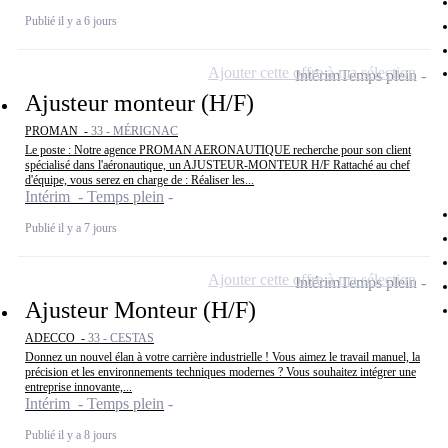
Publié il y a 6 jours
Ajouter cette offre à ma sélection
Intérim
Temps plein
Ajusteur monteur (H/F)
PROMAN -
33 - MÉRIGNAC
Le poste : Notre agence PROMAN AERONAUTIQUE recherche pour son client
spécialisé dans l'aéronautique, un AJUSTEUR-MONTEUR H/F Rattaché au chef
d'équipe, vous serez en charge de : Réaliser les...
Intérim - Temps plein
Publié il y a 7 jours
Ajouter cette offre à ma sélection
Intérim
Temps plein
Ajusteur Monteur (H/F)
ADECCO -
33 - CESTAS
Donnez un nouvel élan à votre carrière industrielle ! Vous aimez le travail manuel, la
précision et les environnements techniques modernes ? Vous souhaitez intégrer une
entreprise innovante,...
Intérim - Temps plein
Publié il y a 8 jours