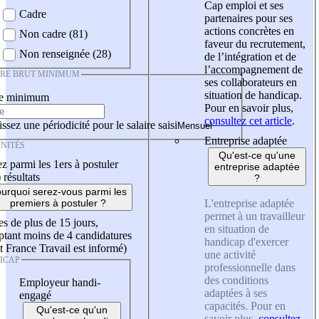
Cap emploi et ses
Cadre
partenaires pour ses
actions concrètes en
Non cadre (81)
faveur du recrutement,
Non renseignée (28)
de l’intégration et de
l’accompagnement de
IRE BRUT MINIMUM
ses collaborateurs en
situation de handicap.
re minimum
Pour en savoir plus,
consultez cet article
.
ssez une périodicité pour le salaire saisi
Entreprise adaptée
NITÉS
Qu'est-ce qu'une
z parmi les 1ers à postuler
entreprise adaptée
)
résultats
?
urquoi serez-vous parmi les
L'entreprise adaptée
premiers à postuler ?
permet à un travailleur
es de plus de 15 jours,
en situation de
tant moins de 4 candidatures
handicap d'exercer
t France Travail est informé)
une activité
ICAP
professionnelle dans
des conditions
Employeur handi-
adaptées à ses
engagé
capacités. Pour en
Qu'est-ce qu'un
savoir plus,
consultez