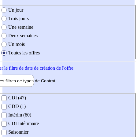
e création de l'offre
Un jour
Trois jours
Une semaine
Deux semaines
Un mois
Toutes les offres
er
le filtre de date de création de l'offre
les filtres de types de
Contrat
de contrat
CDI (47)
CDD (1)
Intérim (60)
CDI Intérimaire
Saisonnier