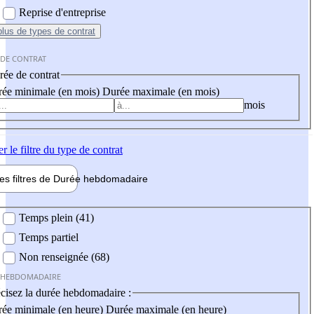
Reprise d'entreprise
plus
de types de contrat
 DE CONTRAT
ée de contrat
ée minimale (en mois)
Durée maximale (en mois)
mois
er
le filtre du type de contrat
les filtres de
Durée hebdo
madaire
 hebdomadaire
Temps plein (41)
Temps partiel
Non renseignée (68)
 HEBDOMADAIRE
cisez la durée hebdomadaire :
ée minimale (en heure)
Durée maximale (en heure)