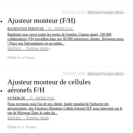
Ajouter cette offre à ma sélection
Intérim
Temps plein
Ajusteur monteur (F/H)
RANDSTAD INHOUSE -
33 - MÉRIGNAC
Randstad vous ouvre toutes les portes de l'emploi. Chaque année, 330 000
collaborateurs (f/h) travaillent dans nos 60 000 entreprises clientes. Rejoignez-nous
! Parce que l'aéronautique est un métier...
Intérim - Temps plein
Publié il y a 9 jours
Ajouter cette offre à ma sélection
Intérim
Temps plein
Ajusteur monteur de cellules
aéronefs F/H
SYNERGIE -
33 - MÉRIGNAC
Nous recrutons pour l'un de nos clients, leader mondial de l'industrie des
aérostructures, des Ajusteurs-Monteurs Cellule Aéronef H/F pour intervenir sur le
site de Mérignac.Dans le cadre du...
Intérim - Temps plein
Publié il y a 14 jours