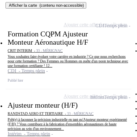
Afficher la carte
(contenu non-accessible)
Ajouter cette offre à ma sélection
CDI
Temps plein
Formation CQPM Ajusteur
Monteur Aéronautique H/F
CRIT INTERIM -
33 - MÉRIGNAC
Vous souhaitez faire évoluer votre carrière en industrie ? Ce que nous recherchons
pour cette formation ? Des Femmes ou Hommes en quête d'un poste technique avec
une formation certifiante ! 12...
CDI - Temps plein
Publié hier
Ajouter cette offre à ma sélection
Intérim
Temps plein
Ajusteur monteur (H/F)
RANDSTAD AERO ET TERTIAIRE -
33 - MÉRIGNAC
Prêt(e) à façonner la précision industrielle en tant qu'Ajusteur monteur expérimenté
(F/H) ? Vous contribuez à la fabrication d'ensembles aéronautiques de haute
précision au sein d'un environnement...
Intérim - Temps plein