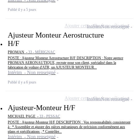
Publié il y a 5 jours
Ajouter cette offre à ma sélection
Intérim
Non renseigné
Ajusteur Monteur Aerostructure
H/F
PROMAN -
33 - MÉRIGNAC
POSTE : Ajusteur Monteur Aerostructure H/F DESCRIPTION : Notre agence
PROMAN AERONAUTIQUE, recrute pour son client, spécialisé dans la
fabrication de voilure d'ATR, un AJUSTEUR MONTEUR...
Intérim - Non renseigné
Publié il y a 6 jours
Ajouter cette offre à ma sélection
Intérim
Non renseigné
Ajusteur-Monteur H/F
MICHAEL PAGE -
33 - PESSAC
POSTE : Ajusteur-Monteur H/F DESCRIPTION : Vos responsabilités consisteront
à : * Assembler et ajuster des pièces mécaniques de précision conformément aux
plans et spécifications ; * Contrôler...
Intérim - Non renseigné