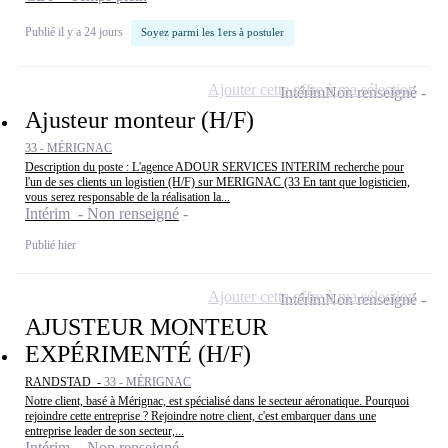
Publié il y a 24 jours
Soyez parmi les 1ers à postuler
Ajouter cette offre à ma sélection
Intérim
Non renseigné
Ajusteur monteur (H/F)
33 - MÉRIGNAC
Description du poste : L'agence ADOUR SERVICES INTERIM recherche pour
l'un de ses clients un logistien (H/F) sur MERIGNAC (33 En tant que logisticien,
vous serez responsable de la réalisation la...
Intérim - Non renseigné
Publié hier
Ajouter cette offre à ma sélection
Intérim
Non renseigné
AJUSTEUR MONTEUR
EXPÉRIMENTÉ (H/F)
RANDSTAD -
33 - MÉRIGNAC
Notre client, basé à Mérignac, est spécialisé dans le secteur aéronatique. Pourquoi
rejoindre cette entreprise ? Rejoindre notre client, c'est embarquer dans une
entreprise leader de son secteur,...
Intérim - Non renseigné