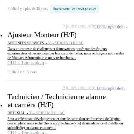
Publié il y a plus de 30 jours
Soyez parmi les 1ers à postuler
Ajouter cette offre à ma sélection
CDI
Temps plein
Ajusteur Monteur (H/F)
AERONEFS SERVICES -
33 - ST JEAN D ILLAC
Dans un contexte de challenges et d'innovations portés par des équipes
expérimentées et passionnées par leur cœur de métier, nous renforçons notre atelier
de Montage Aéronautique et nous recherchons...
CDI - Temps plein
Publié il y a 13 jours
Ajouter cette offre à ma sélection
CDI
Temps plein
Technicien / Technicienne alarme
et caméra (H/F)
DETEXIAL -
33 - ST JEAN D ILLAC
Pour accélérer son développement et dans le cadre d'un renforcement de l'équipe
déjà en place, nous recherchons un(e) technicien(ne) de maintenance et installation
spécialisé(e) en alarme et caméra...
CDI - Temps plein