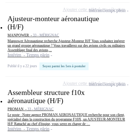
Ajouter cette offre à ma sélection
Intérim
Temps plein
Ajusteur-monteur aéronautique
(H/F)
MANPOWER -
33 - MÉRIGNAC
Manpower Aéronautique recherche Ajusteur-Monteur H/F Vous souhaitez intégrer
un grand groupe aéronautique ? Vous travaillerez sur des avions civils ou militaires
Assemblage final des avions,...
Intérim - Temps plein
Publié il y a 22 jours
Soyez parmi les 1ers à postuler
Ajouter cette offre à ma sélection
Intérim
Temps plein
Assembleur structure f10x
aéronautique (H/F)
PROMAN -
33 - MÉRIGNAC
Le poste : Notre agence PROMAN AERONAUTIQUE recherche pour son client,
spécialisé dans la construction du programme F10X, un AJUSTEUR-MONTEUR
H/F Rattaché au chef d'équipe, vous serez en charge de :...
Intérim - Temps plein