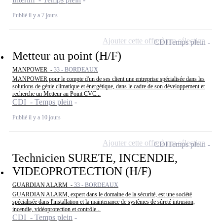
Publié il y a 7 jours
Ajouter cette offre à ma sélection
CDI
Temps plein
Metteur au point (H/F)
MANPOWER -
33 - BORDEAUX
MANPOWER pour le compte d'un de ses client une entreprise spécialisée dans les
solutions de génie climatique et énergétique, dans le cadre de son développement et
recherche un Metteur au Point CVC...
CDI - Temps plein
Publié il y a 10 jours
Ajouter cette offre à ma sélection
CDI
Temps plein
Technicien SURETE, INCENDIE,
VIDEOPROTECTION (H/F)
GUARDIAN ALARM -
33 - BORDEAUX
GUARDIAN ALARM, expert dans le domaine de la sécurité, est une société
spécialisée dans l'installation et la maintenance de systèmes de sûreté intrusion,
incendie, vidéoprotection et contrôle...
CDI - Temps plein