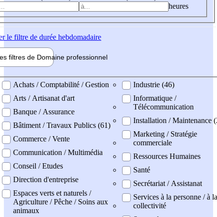
heures
er
le filtre de durée hebdomadaire
les filtres de
Domaine pro
fessionnel
ne professionel
Achats / Comptabilité / Gestion
Industrie (46)
Arts / Artisanat d'art
Informatique /
Télécommunication
Banque / Assurance
Installation / Maintenance (
Bâtiment / Travaux Publics (61)
Marketing / Stratégie
Commerce / Vente
commerciale
Communication / Multimédia
Ressources Humaines
Conseil / Etudes
Santé
Direction d'entreprise
Secrétariat / Assistanat
Espaces verts et naturels /
Services à la personne / à l
Agriculture / Pêche / Soins aux
collectivité
animaux