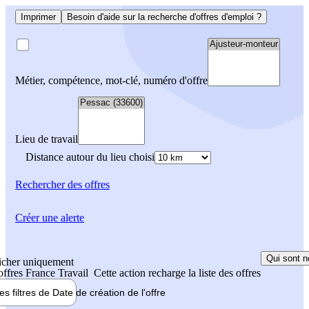
Imprimer
Besoin d'aide sur la recherche d'offres d'emploi ?
Métier, compétence, mot-clé, numéro d'offre
Lieu de travail
Distance autour du lieu choisi
Rechercher
des offres
Créer une alerte
Qui sont n
icher uniquement
 offres France Travail
Cette action recharge la liste des offres
les filtres de
Date de création
de l'offre