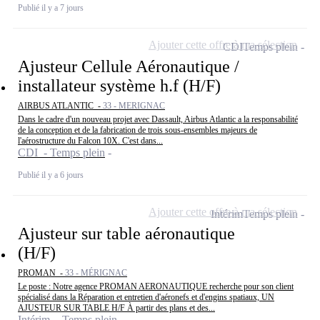
Publié il y a 7 jours
Ajouter cette offre à ma sélection
CDI
Temps plein
Ajusteur Cellule Aéronautique /
installateur système h.f (H/F)
AIRBUS ATLANTIC -
33 - MERIGNAC
Dans le cadre d'un nouveau projet avec Dassault, Airbus Atlantic a la responsabilité
de la conception et de la fabrication de trois sous-ensembles majeurs de
l'aérostructure du Falcon 10X. C'est dans...
CDI - Temps plein
Publié il y a 6 jours
Ajouter cette offre à ma sélection
Intérim
Temps plein
Ajusteur sur table aéronautique
(H/F)
PROMAN -
33 - MÉRIGNAC
Le poste : Notre agence PROMAN AERONAUTIQUE recherche pour son client
spécialisé dans la Réparation et entretien d'aéronefs et d'engins spatiaux, UN
AJUSTEUR SUR TABLE H/F À partir des plans et des...
Intérim - Temps plein