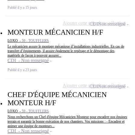
Publié il y a 15 jours
Ajouter cette offre à ma sélection
CDI
Non renseigné
MONTEUR MÉCANICIEN H/F
LOXO -
59 - TOUFFLERS
Le mécanicien assure le montage mécanique d’installations industrielles. En cas de
transfert d’équipements, il assure également le repérage et le démontage des
matériels de façon à pouvoir assurer...
CDI - Non renseigné
Publié il y a 23 jours
Ajouter cette offre à ma sélection
CDI
Non renseigné
CHEF D'ÉQUIPE MÉCANICIEN
MONTEUR H/F
LOXO -
59 - TOUFFLERS
Nous recherchons un Chef d'équipe Mécanicien Monteur pour encadrer nos équipes
terrain et garantir la bonne exécution de nos chantiers. Vos missions : - Encadrer et
animer une équipe de monteurs...
CDI - Non renseigné