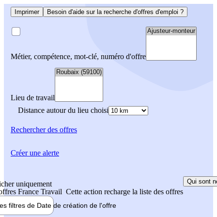
Imprimer
Besoin d'aide sur la recherche d'offres d'emploi ?
Métier, compétence, mot-clé, numéro d'offre
Lieu de travail
Distance autour du lieu choisi
Rechercher
des offres
Créer une alerte
Qui sont n
icher uniquement
 offres France Travail
Cette action recharge la liste des offres
les filtres de
Date de création
de l'offre