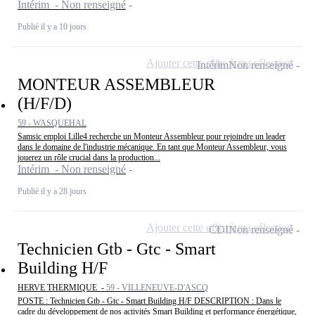
Intérim - Non renseigné
Publié il y a 10 jours
Ajouter cette offre à ma sélection
Intérim
Non renseigné
MONTEUR ASSEMBLEUR
(H/F/D)
59 - WASQUEHAL
Samsic emploi Lille4 recherche un Monteur Assembleur pour rejoindre un leader
dans le domaine de l'industrie mécanique. En tant que Monteur Assembleur, vous
jouerez un rôle crucial dans la production...
Intérim - Non renseigné
Publié il y a 28 jours
Ajouter cette offre à ma sélection
CDI
Non renseigné
Technicien Gtb - Gtc - Smart
Building H/F
HERVE THERMIQUE -
59 - VILLENEUVE-D'ASCQ
POSTE : Technicien Gtb - Gtc - Smart Building H/F DESCRIPTION : Dans le
cadre du développement de nos activités Smart Building et performance énergétique,