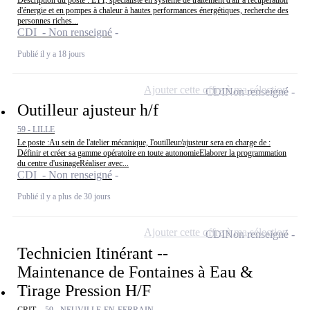
d'énergie et en pompes à chaleur à hautes performances énergétiques, recherche des
personnes riches...
CDI - Non renseigné
Publié il y a 18 jours
Ajouter cette offre à ma sélection
CDI
Non renseigné
Outilleur ajusteur h/f
59 - LILLE
Le poste :Au sein de l'atelier mécanique, l'outilleur/ajusteur sera en charge de :
Définir et créer sa gamme opératoire en toute autonomieElaborer la programmation
du centre d'usinageRéaliser avec...
CDI - Non renseigné
Publié il y a plus de 30 jours
Ajouter cette offre à ma sélection
CDI
Non renseigné
Technicien Itinérant --
Maintenance de Fontaines à Eau &
Tirage Pression H/F