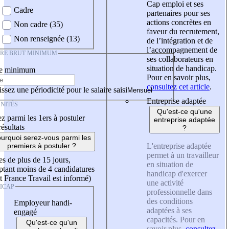
Cap emploi et ses
Cadre
partenaires pour ses
actions concrètes en
Non cadre (35)
faveur du recrutement,
Non renseignée (13)
de l’intégration et de
l’accompagnement de
IRE BRUT MINIMUM
ses collaborateurs en
situation de handicap.
re minimum
Pour en savoir plus,
consultez cet article
.
ssez une périodicité pour le salaire saisi
Entreprise adaptée
NITÉS
Qu'est-ce qu'une
z parmi les 1ers à postuler
entreprise adaptée
résultats
?
urquoi serez-vous parmi les
L'entreprise adaptée
premiers à postuler ?
permet à un travailleur
es de plus de 15 jours,
en situation de
tant moins de 4 candidatures
handicap d'exercer
t France Travail est informé)
une activité
ICAP
professionnelle dans
des conditions
Employeur handi-
adaptées à ses
engagé
capacités. Pour en
Qu'est-ce qu'un
savoir plus,
consultez