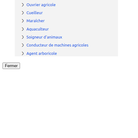
Fermer
Fermer
le détail de l'offre
/
Offre
sur
Offre précéden