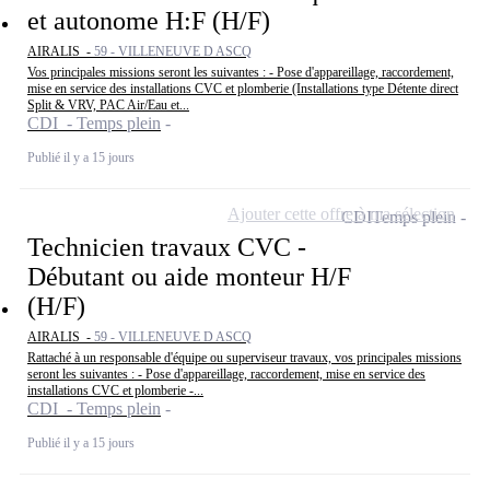
et autonome H:F (H/F)
AIRALIS -
59 - VILLENEUVE D ASCQ
Vos principales missions seront les suivantes : - Pose d'appareillage, raccordement,
mise en service des installations CVC et plomberie (Installations type Détente direct
Split & VRV, PAC Air/Eau et...
CDI - Temps plein
Publié il y a 15 jours
Ajouter cette offre à ma sélection
CDI
Temps plein
Technicien travaux CVC -
Débutant ou aide monteur H/F
(H/F)
AIRALIS -
59 - VILLENEUVE D ASCQ
Rattaché à un responsable d'équipe ou superviseur travaux, vos principales missions
seront les suivantes : - Pose d'appareillage, raccordement, mise en service des
installations CVC et plomberie -...
CDI - Temps plein
Publié il y a 15 jours