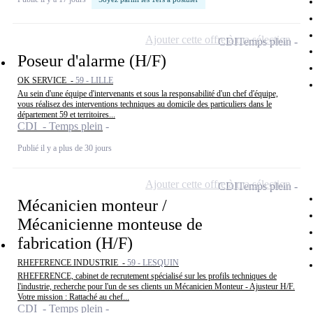
Ajouter cette offre à ma sélection
CDI
Temps plein
Poseur d'alarme (H/F)
OK SERVICE -
59 - LILLE
Au sein d'une équipe d'intervenants et sous la responsabilité d'un chef d'équipe,
vous réalisez des interventions techniques au domicile des particuliers dans le
département 59 et territoires...
CDI - Temps plein
Publié il y a plus de 30 jours
Ajouter cette offre à ma sélection
CDI
Temps plein
Mécanicien monteur /
Mécanicienne monteuse de
fabrication (H/F)
RHEFERENCE INDUSTRIE -
59 - LESQUIN
RHEFERENCE, cabinet de recrutement spécialisé sur les profils techniques de
l'industrie, recherche pour l'un de ses clients un Mécanicien Monteur - Ajusteur H/F.
Votre mission : Rattaché au chef...
CDI - Temps plein