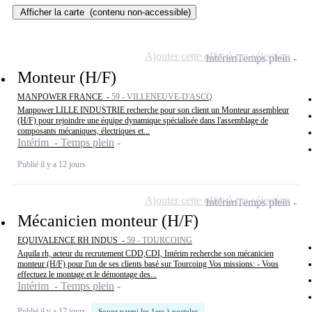
Afficher la carte
(contenu non-accessible)
Ajouter cette offre à ma sélection
Intérim
Temps plein
Monteur (H/F)
MANPOWER FRANCE -
59 - VILLENEUVE-D'ASCQ
Manpower LILLE INDUSTRIE recherche pour son client un Monteur assembleur
(H/F) pour rejoindre une équipe dynamique spécialisée dans l'assemblage de
composants mécaniques, électriques et...
Intérim - Temps plein
Publié il y a 12 jours
Ajouter cette offre à ma sélection
Intérim
Temps plein
Mécanicien monteur (H/F)
EQUIVALENCE RH INDUS -
59 - TOURCOING
Aquila rh, acteur du recrutement CDD,CDI, Intérim recherche son mécanicien
monteur (H/F) pour l'un de ses clients basé sur Tourcoing Vos missions: - Vous
effectuez le montage et le démontage des...
Intérim - Temps plein
Publié il y a 17 jours
Soyez parmi les 1ers à postuler