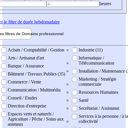
heures
er
le filtre de durée hebdomadaire
les filtres de
Domaine pro
fessionnel
ne professionel
Achats / Comptabilité / Gestion
Industrie (11)
Arts / Artisanat d'art
Informatique /
Télécommunication
Banque / Assurance
Installation / Maintenance (
Bâtiment / Travaux Publics (35)
Marketing / Stratégie
Commerce / Vente
commerciale
Communication / Multimédia
Ressources Humaines
Conseil / Etudes
Santé
Direction d'entreprise
Secrétariat / Assistanat
Espaces verts et naturels /
Services à la personne / à l
Agriculture / Pêche / Soins aux
collectivité
animaux