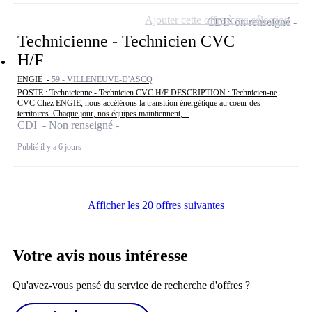
Ajouter cette offre à ma sélection
CDI
Non renseigné
Technicienne - Technicien CVC
H/F
ENGIE -
59 - VILLENEUVE-D'ASCQ
POSTE : Technicienne - Technicien CVC H/F DESCRIPTION : Technicien-ne
CVC Chez ENGIE, nous accélérons la transition énergétique au coeur des
territoires. Chaque jour, nos équipes maintiennent,...
CDI - Non renseigné
Publié il y a 6 jours
Afficher les 20 offres suivantes
Votre avis nous intéresse
Qu'avez-vous pensé du service de recherche d'offres ?