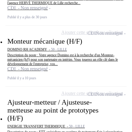
l'agence HERVÉ THERMIQUE de Lille recherche...
CDI - Non renseigné
Publié il y a plus de 30 jours
Ajouter cette offre à ma sélection
CDI
Non renseigné
Monteur mécanique (H/F)
DOMINO RH ACADEMY -
59 - LILLE
Description du poste : Votre agence Domino est à la recherche d'un Monteur-
mécanicien (h/f) pour son partenaire en intérim. Vous jouerez un rôle clé dans le
développement de l'entreprise, vos...
CDI - Non renseigné
Publié il y a 10 jours
Ajouter cette offre à ma sélection
CDI
Non renseigné
Ajusteur-metteur / Ajusteuse-
metteuse au point de prototypes
(H/F)
ENERGIE TRANSFERT THERMIQUE -
59 - LILLE
Description du poste : ETT, spécialiste en système de traitement d'air à récupération