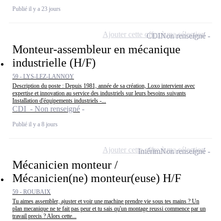
Publié il y a 23 jours
Ajouter cette offre à ma sélection
CDI
Non renseigné
Monteur-assembleur en mécanique
industrielle (H/F)
59 - LYS-LEZ-LANNOY
Description du poste : Depuis 1981, année de sa création, Loxo intervient avec
expertise et innovation au service des industriels sur leurs besoins suivants
Installation d'équipements industriels -...
CDI - Non renseigné
Publié il y a 8 jours
Ajouter cette offre à ma sélection
Intérim
Non renseigné
Mécanicien monteur /
Mécanicien(ne) monteur(euse) H/F
59 - ROUBAIX
Tu aimes assembler, ajuster et voir une machine prendre vie sous tes mains ? Un
plan mecanique ne te fait pas peur et tu sais qu'un montage reussi commence par un
travail precis ? Alors cette...