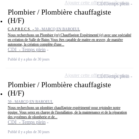
Ajouter cette offre à ma sélection
CDI
Temps plein
Plombier / Plombière chauffagiste
(H/F)
C.A.P.R.E.C.S. -
59 - MARCQ EN BAROEUL
Nous recherchons un Plombier (re) Chauffagiste Expérimenté (e) avec une spécialité
en création de Salle de Bains Vous êtes capable de maitre en œuvre, de manière
autonome, la création complète d'une...
CDI - Temps plein
Publié il y a plus de 30 jours
Ajouter cette offre à ma sélection
CDI
Temps plein
Plombier / Plombière chauffagiste
(H/F)
59 - MARCQ EN BAROEUL
Nous recherchons un plombier chauffagiste expérimenté pour rejoindre notre
équipe. Vous serez en charge de l'installation, de la maintenance et de la réparation
des systèmes de plomberie et de...
CDI - Temps plein
Publié il y a plus de 30 jours