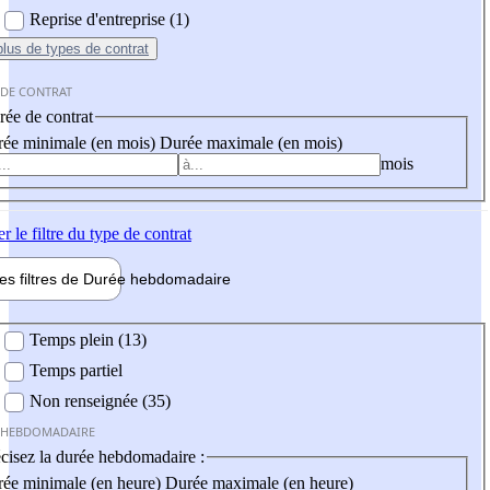
Reprise d'entreprise (1)
plus
de types de contrat
 DE CONTRAT
ée de contrat
ée minimale (en mois)
Durée maximale (en mois)
mois
er
le filtre du type de contrat
les filtres de
Durée hebdo
madaire
 hebdomadaire
Temps plein (13)
Temps partiel
Non renseignée (35)
 HEBDOMADAIRE
cisez la durée hebdomadaire :
ée minimale (en heure)
Durée maximale (en heure)