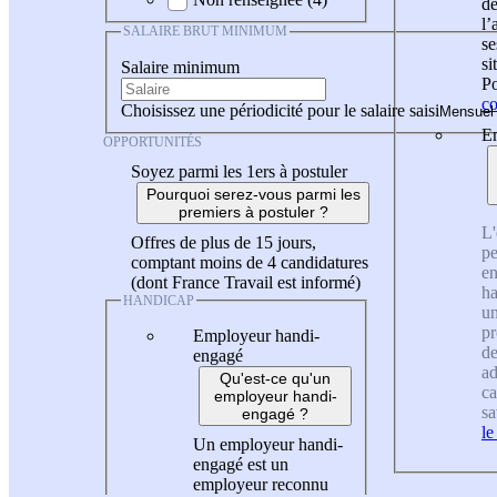
de
l
SALAIRE BRUT MINIMUM
se
si
Salaire minimum
Po
co
Choisissez une périodicité pour le salaire saisi
En
OPPORTUNITÉS
Soyez parmi les 1ers à postuler
Pourquoi serez-vous parmi les
premiers à postuler ?
L'
Offres de plus de 15 jours,
pe
comptant moins de 4 candidatures
en
(dont France Travail est informé)
ha
HANDICAP
un
pr
Employeur handi-
de
engagé
ad
Qu'est-ce qu'un
ca
employeur handi-
sa
engagé ?
le
Un employeur handi-
engagé est un
employeur reconnu