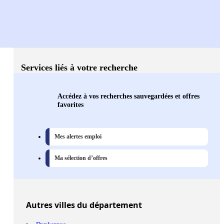
Services liés à votre recherche
Accédez à vos recherches sauvegardées et offres
favorites
Mes alertes emploi
Ma sélection d’offres
Autres
villes
du département