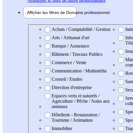
Appliquer
le filtre de durée hebdomadaire
Afficher les filtres de
Domaine pro
fessionnel
Domaine professionel
Achats / Comptabilité / Gestion
Indu
Arts / Artisanat d'art
Info
Tél
Banque / Assurance
Inst
Bâtiment / Travaux Publics
Mark
Commerce / Vente
com
Communication / Multimédia
Res
Conseil / Etudes
San
Direction d'entreprise
Secr
Espaces verts et naturels /
Serv
Agriculture / Pêche / Soins aux
coll
animaux
Spe
Hôtellerie - Restauration /
Tourisme / Animation
Spo
Immobilier
Tran