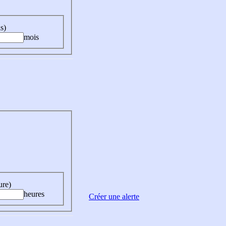
s)
mois
ure)
heures
Créer une alerte