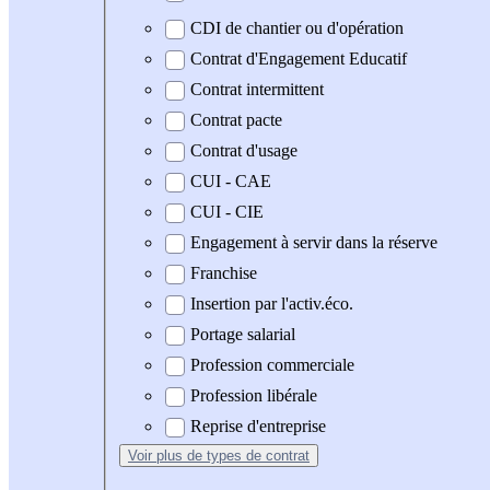
CDI de chantier ou d'opération
Contrat d'Engagement Educatif
Contrat intermittent
Contrat pacte
Contrat d'usage
CUI - CAE
CUI - CIE
Engagement à servir dans la réserve
Franchise
Insertion par l'activ.éco.
Portage salarial
Profession commerciale
Profession libérale
Reprise d'entreprise
Voir plus
de types de contrat