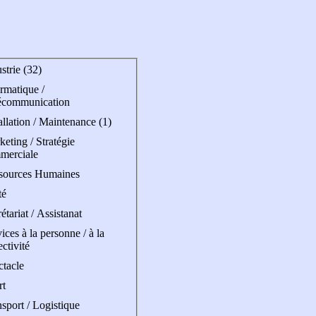
strie (32)
rmatique /
écommunication
allation / Maintenance (1)
eting / Stratégie
merciale
sources Humaines
té
étariat / Assistanat
ices à la personne / à la
ectivité
ctacle
rt
sport / Logistique