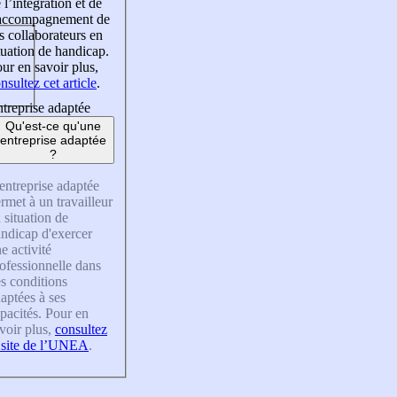
 l’intégration et de
’accompagnement de
s collaborateurs en
tuation de handicap.
ur en savoir plus,
nsultez cet article
.
treprise adaptée
Qu'est-ce qu'une
entreprise adaptée
?
entreprise adaptée
rmet à un travailleur
 situation de
ndicap d'exercer
e activité
ofessionnelle dans
s conditions
aptées à ses
pacités. Pour en
voir plus,
consultez
 site de l’UNEA
.