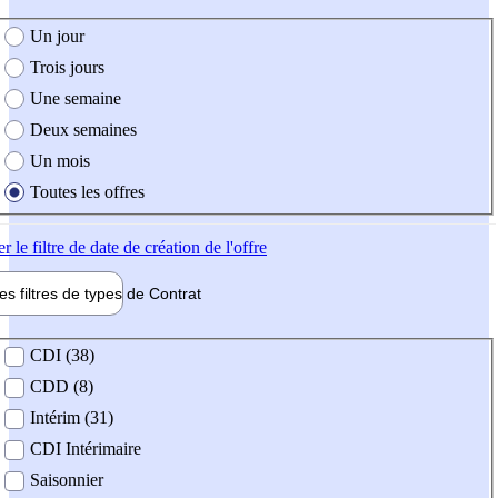
e création de l'offre
Un jour
Trois jours
Une semaine
Deux semaines
Un mois
Toutes les offres
er
le filtre de date de création de l'offre
les filtres de types de
Contrat
de contrat
CDI (38)
CDD (8)
Intérim (31)
CDI Intérimaire
Saisonnier