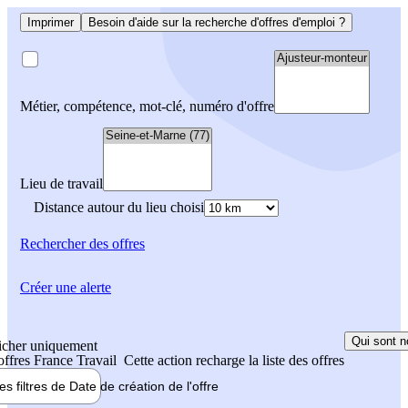
Imprimer
Besoin d'aide sur la recherche d'offres d'emploi ?
Métier, compétence, mot-clé, numéro d'offre
Lieu de travail
Distance autour du lieu choisi
Rechercher
des offres
Créer une alerte
Qui sont n
icher uniquement
 offres France Travail
Cette action recharge la liste des offres
les filtres de
Date de création
de l'offre