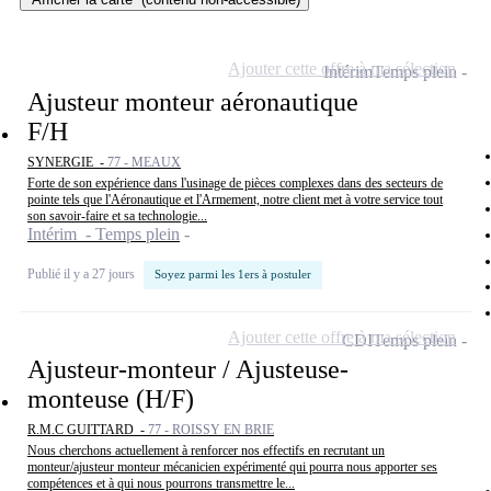
Ajouter cette offre à ma sélection
Intérim
Temps plein
Ajusteur monteur aéronautique
F/H
SYNERGIE -
77 - MEAUX
Forte de son expérience dans l'usinage de pièces complexes dans des secteurs de
pointe tels que l'Aéronautique et l'Armement, notre client met à votre service tout
son savoir-faire et sa technologie...
Intérim - Temps plein
Publié il y a 27 jours
Soyez parmi les 1ers à postuler
Ajouter cette offre à ma sélection
CDI
Temps plein
Ajusteur-monteur / Ajusteuse-
monteuse (H/F)
R.M.C GUITTARD -
77 - ROISSY EN BRIE
Nous cherchons actuellement à renforcer nos effectifs en recrutant un
monteur/ajusteur monteur mécanicien expérimenté qui pourra nous apporter ses
compétences et à qui nous pourrons transmettre le...