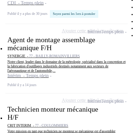
CDI - Temps plein
Publié il y a plus de 30 jours
Soyez parmi les 1ers à postuler
Ajouter cette offre à ma sélection
Intérim
Temps plein
Agent de montage assemblage
mécanique F/H
SYNERGIE -
77 - BAILLY-ROMAINVILLIERS
Notre client, leader dans le domaine de la métrologie, spécialisé dans la conception et
la fabrication d'outillages industriels destinés notamment aux secteurs de
l'aéronautique et de l'automobile,...
Intérim - Temps plein
Publié il y a 14 jours
Ajouter cette offre à ma sélection
Intérim
Temps plein
Technicien monteur mécanique
H/F
CRIT INTERIM -
77 - COULOMMIERS
Votre mission en tant que technicien.ne monteur.se mécanique est d'assembler