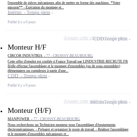
l'ensemble de pièces mécaniques afin de mettre en forme des machines. *Votre
mission** - Exécution du montage et...
Intérim - Temps plein
Publié il y a 6 jours
Ajouter cette offre à ma sélection
CDD
Temps plein
Monteur H/F
CIRCOR INDUSTRIA -
77 - CROISSY-BEAUBOURG
Cette offre d'emploi est confiée à France Travail par LINDUSTRIE-RECRUTE.FR
Il/elle effectue l'assemblage et le montage d'ensembles (ou de sous-ensembles)
élémentaires ou complexes à partir d'une...
CDD - Temps plein
Publié il y a 9 jours
Ajouter cette offre à ma sélection
Intérim
Temps plein
Monteur (H/F)
MANPOWER -
77 - CROISSY-BEAUBOURG
Nous recherchons un Technicien monteur pour l'assemblage d'équipements
électromécaniques. - Préparer et organiser le poste de travail. - Réaliser l'assemblage
et le montage d'ensembles mécaniques et...