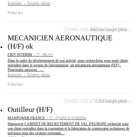
Intérim - Temps plein
Publié hier
Ajouter cette offre à ma sélection
Intérim
Temps plein
MECANICIEN AERONAUTIQUE
(H/F) ok
CRIT INTERIM -
77 - RÉAU
Dans le cadre du développement de son activité, nous recherchons pour notre client,
spécialisé dans le secteur de l'aéronautique, un mécanicien aéronautique (H/F) .
Principales missions : -...
Intérim - Temps plein
Publié hier
Ajouter cette offre à ma sélection
CDI
Temps plein
Outilleur (H/F)
MANPOWER FRANCE -
77 - QUINCY-VOISINS
Manpower CABINET DE RECRUTEMENT DE VAL D'EUROPE recherche pour
son client spécialisé dans la conception et la fabrication de composants techniques de
précision pour des secteurs exigeants....