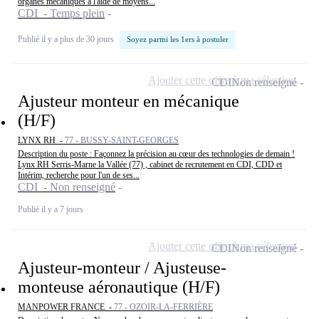
organes mécaniques à l'aide de moyens...
CDI - Temps plein
Publié il y a plus de 30 jours
Soyez parmi les 1ers à postuler
Ajouter cette offre à ma sélection
CDI
Non renseigné
Ajusteur monteur en mécanique
(H/F)
LYNX RH -
77 - BUSSY-SAINT-GEORGES
Description du poste : Façonnez la précision au cœur des technologies de demain !
Lynx RH Serris-Marne la Vallée (77) , cabinet de recrutement en CDI, CDD et
Intérim, recherche pour l'un de ses...
CDI - Non renseigné
Publié il y a 7 jours
Ajouter cette offre à ma sélection
CDI
Non renseigné
Ajusteur-monteur / Ajusteuse-
monteuse aéronautique (H/F)
MANPOWER FRANCE -
77 - OZOIR-LA-FERRIÈRE