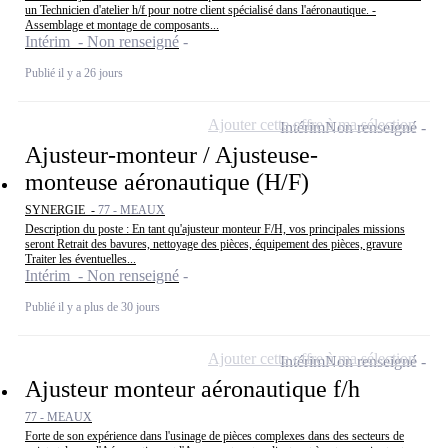
un Technicien d'atelier h/f pour notre client spécialisé dans l'aéronautique. -
Assemblage et montage de composants...
Intérim - Non renseigné
Publié il y a 26 jours
Ajouter cette offre à ma sélection
Intérim
Non renseigné
Ajusteur-monteur / Ajusteuse-
monteuse aéronautique (H/F)
SYNERGIE -
77 - MEAUX
Description du poste : En tant qu'ajusteur monteur F/H, vos principales missions
seront Retrait des bavures, nettoyage des pièces, équipement des pièces, gravure
Traiter les éventuelles...
Intérim - Non renseigné
Publié il y a plus de 30 jours
Ajouter cette offre à ma sélection
Intérim
Non renseigné
Ajusteur monteur aéronautique f/h
77 - MEAUX
Forte de son expérience dans l'usinage de pièces complexes dans des secteurs de