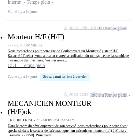
Intérim - Temps plein
Publié il y a 13 jours
Ajouter cette offre à ma sélection
CDI
Temps plein
Monteur H/F (H/F)
77 - COULOMMIERS
Nous recherchons pour notre site de Coulommiers un Monteur Ajusteur H/F.
Rattaché à l'atelier, vous aurez en charge la réalisation du montage et de l'assemblage
mécanique des machines. Vos missions...
CDI - Temps plein
Publié il y a 17 jours
Soyez parmi les 1ers à postuler
Ajouter cette offre à ma sélection
Intérim
Temps plein
MECANICIEN MONTEUR
(H/F)ok
CRIT INTERIM -
77 - MOISSY-CRAMAYEL
Dans le cadre du développement de son activité, nous recherchons pour notre client,
spécialisé dans le secteur de l'aéronautique , un mécanicien monteur (h/f) à Moissy-
Cramayel (77550). Principales...