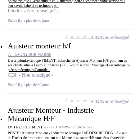
pointe tels que l'Aéronautique et l'Armement, notre client met à votre service tout
son savoir-faire et sa technologie...
Intérim - Non renseigné
Publié il y a plus de 30 jours
Ajouter cette offre à ma sélection
CDI
Non renseigné
Ajusteur monteur h/f
77 - LAGNY-SUR-MARNE
DescriptionLe Groupe PIMENT recherche un Ajusteur Monteur H/F pour l'un de
ses clients situé à Lagny sur Marne (77) : Vos missions : Montage et assemblage de
pièces mécaniquesContrôle...
CDI - Non renseigné
Publié il y a plus de 30 jours
Ajouter cette offre à ma sélection
CDI
Non renseigné
Ajusteur Monteur - Industrie
Mécanique H/F
LVH RECRUITMENT -
77 - CHAMPS-SUR-MARNE
POSTE : Ajusteur Monteur - Industrie Mécanique H/F DESCRIPTION : Au sein
de l'atelier de production, en tant que Monteur-ajusteur H/F vous êtes chargé de