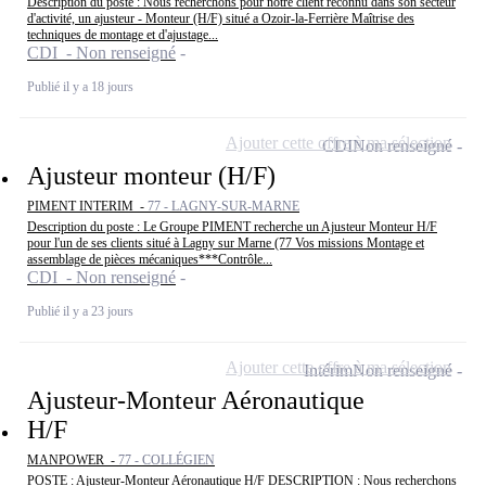
Description du poste : Nous recherchons pour notre client reconnu dans son secteur
d'activité, un ajusteur - Monteur (H/F) situé a Ozoir-la-Ferrière Maîtrise des
techniques de montage et d'ajustage...
CDI - Non renseigné
Publié il y a 18 jours
Ajouter cette offre à ma sélection
CDI
Non renseigné
Ajusteur monteur (H/F)
PIMENT INTERIM -
77 - LAGNY-SUR-MARNE
Description du poste : Le Groupe PIMENT recherche un Ajusteur Monteur H/F
pour l'un de ses clients situé à Lagny sur Marne (77 Vos missions Montage et
assemblage de pièces mécaniques***Contrôle...
CDI - Non renseigné
Publié il y a 23 jours
Ajouter cette offre à ma sélection
Intérim
Non renseigné
Ajusteur-Monteur Aéronautique
H/F
MANPOWER -
77 - COLLÉGIEN
POSTE : Ajusteur-Monteur Aéronautique H/F DESCRIPTION : Nous recherchons