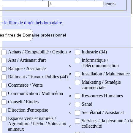
heures
er
le filtre de durée hebdomadaire
les filtres de
Domaine pro
fessionnel
ne professionel
Achats / Comptabilité / Gestion
Industrie (34)
Arts / Artisanat d'art
Informatique /
Télécommunication
Banque / Assurance
Installation / Maintenance
Bâtiment / Travaux Publics (44)
Marketing / Stratégie
Commerce / Vente
commerciale
Communication / Multimédia
Ressources Humaines
Conseil / Etudes
Santé
Direction d'entreprise
Secrétariat / Assistanat
Espaces verts et naturels /
Services à la personne / à l
Agriculture / Pêche / Soins aux
collectivité
animaux