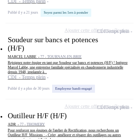
CDI - Temps plein
Publié il y a 21 jours
Soyez parmi les 1ers à postuler
Ajouter cette offre à ma sélection
CDI
Temps plein
Soudeur sur bancs et potences
(H/F)
MARCEL LABBE -
77 - TOURNAN-EN-BRIE
Rejoignez notre équipe en tant que Soudeur sur bancs et potences (H/F) ! Intégrez
Marcel Labbe, une entreprise familiale spécialisée en chaudronnerie industrielle
depuis 1948, implantée à...
CDI - Temps plein
Publié il y a plus de 30 jours
Employeur handi-engagé
Ajouter cette offre à ma sélection
CDI
Temps plein
Outilleur H/F (H/F)
ADR -
77 - THOMERY
Pour renforcer nos équipes de l'atelier de Rectification, nous recherchons un
Outilleur H/F. Missions : - Créer, améliorer et réparer des outillages ou autres