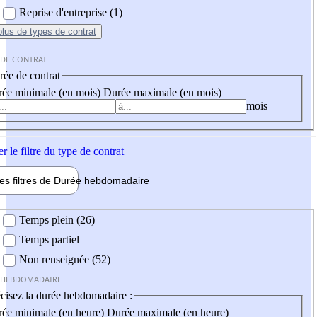
Reprise d'entreprise (1)
plus
de types de contrat
 DE CONTRAT
ée de contrat
ée minimale (en mois)
Durée maximale (en mois)
mois
er
le filtre du type de contrat
les filtres de
Durée hebdo
madaire
 hebdomadaire
Temps plein (26)
Temps partiel
Non renseignée (52)
 HEBDOMADAIRE
cisez la durée hebdomadaire :
ée minimale (en heure)
Durée maximale (en heure)