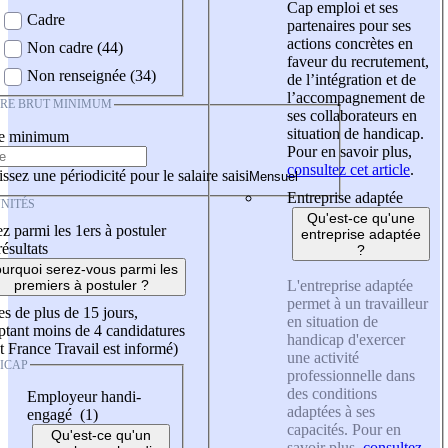
Cap emploi et ses
Cadre
partenaires pour ses
actions concrètes en
Non cadre (44)
faveur du recrutement,
Non renseignée (34)
de l’intégration et de
l’accompagnement de
IRE BRUT MINIMUM
ses collaborateurs en
situation de handicap.
re minimum
Pour en savoir plus,
consultez cet article
.
ssez une périodicité pour le salaire saisi
Entreprise adaptée
NITÉS
Qu'est-ce qu'une
z parmi les 1ers à postuler
entreprise adaptée
résultats
?
urquoi serez-vous parmi les
L'entreprise adaptée
premiers à postuler ?
permet à un travailleur
es de plus de 15 jours,
en situation de
tant moins de 4 candidatures
handicap d'exercer
t France Travail est informé)
une activité
ICAP
professionnelle dans
des conditions
Employeur handi-
adaptées à ses
engagé (1)
capacités. Pour en
Qu'est-ce qu'un
savoir plus,
consultez