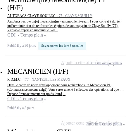
(H/F)
AUTOBACS CLAYE-SOUILLY -
77 - CLAYE SOUILLY
Autobacs recrute un(e) mécanicien(ne) automobile niveau P1 sous contrat à durée
indéterminée afin de renforcer les équipes de son magasin de Claye-Souilly (77).
Véritable expert en mécanique, vos...
CDI - Temps plein
Publié il y a 20 jours
Soyez parmi les 1ers à postuler
Ajouter cette offre à ma sélection
CDI
Temps plein
MECANICIEN (H/F)
R.D.M.C. -
77 - NANTEUIL LES MEAUX
Dans le cadre de notre développement nous recherchons un Mécanicien PL
(Connaissance moteur exigé) Vous serez amené à effectuer des opérations tel que : -
Dépose / repose moteur sur poids lourd,...
CDI - Temps plein
Publié il y a 8 jours
Ajouter cette offre à ma sélection
Intérim
Temps plein