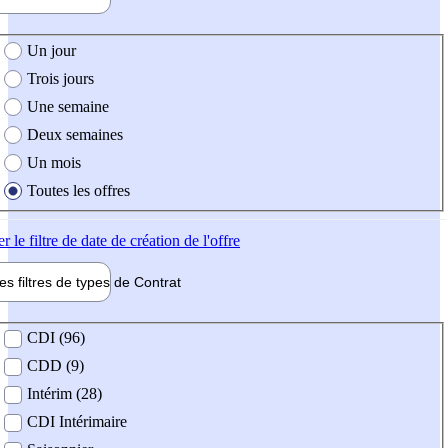
e création de l'offre
Un jour
Trois jours
Une semaine
Deux semaines
Un mois
Toutes les offres
er
le filtre de date de création de l'offre
les filtres de types de
Contrat
de contrat
CDI (96)
CDD (9)
Intérim (28)
CDI Intérimaire