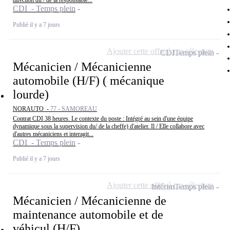
direction du / de la responsable...
CDI - Temps plein
Publié il y a 7 jours
Ajouter cette offre à ma sélection
CDI
Temps plein
Mécanicien / Mécanicienne
automobile (H/F) ( mécanique
lourde)
NORAUTO -
77 - SAMOREAU
Contrat CDI 38 heures. Le contexte du poste : Intégré au sein d'une équipe
dynamique sous la supervision du/ de la cheffe) d'atelier. Il / Elle collabore avec
d'autres mécaniciens et interagit...
CDI - Temps plein
Publié il y a 7 jours
Ajouter cette offre à ma sélection
Intérim
Temps plein
Mécanicien / Mécanicienne de
maintenance automobile et de
véhicul (H/F)