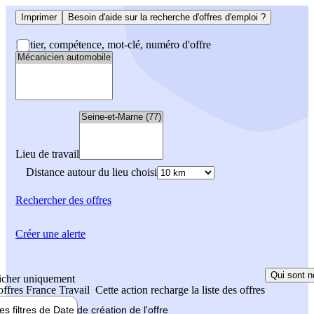
Imprimer
Besoin d'aide sur la recherche d'offres d'emploi ?
Métier, compétence, mot-clé, numéro d'offre
Lieu de travail
Distance autour du lieu choisi
Rechercher
des offres
Créer une alerte
Qui sont n
icher uniquement
 offres France Travail
Cette action recharge la liste des offres
les filtres de
Date de création
de l'offre