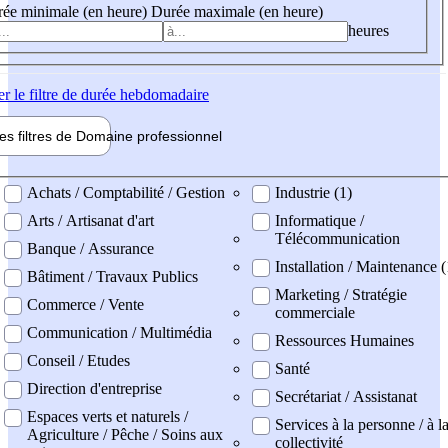
ée minimale (en heure)
Durée maximale (en heure)
heures
er
le filtre de durée hebdomadaire
les filtres de
Domaine pro
fessionnel
ne professionel
Achats / Comptabilité / Gestion
Industrie (1)
Arts / Artisanat d'art
Informatique /
Télécommunication
Banque / Assurance
Installation / Maintenance 
Bâtiment / Travaux Publics
Marketing / Stratégie
Commerce / Vente
commerciale
Communication / Multimédia
Ressources Humaines
Conseil / Etudes
Santé
Direction d'entreprise
Secrétariat / Assistanat
Espaces verts et naturels /
Services à la personne / à l
Agriculture / Pêche / Soins aux
collectivité