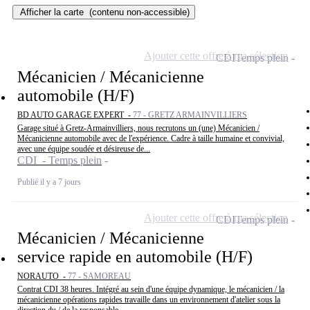
Afficher la carte
(contenu non-accessible)
Ajouter cette offre à ma sélection
CDI
Temps plein
Mécanicien / Mécanicienne
automobile (H/F)
BD AUTO GARAGE EXPERT -
77 - GRETZ ARMAINVILLIERS
Garage situé à Gretz-Armainvilliers, nous recrutons un (une) Mécanicien /
Mécanicienne automobile avec de l'expérience. Cadre à taille humaine et convivial,
avec une équipe soudée et désireuse de...
CDI - Temps plein
Publié il y a 7 jours
Ajouter cette offre à ma sélection
CDI
Temps plein
Mécanicien / Mécanicienne
service rapide en automobile (H/F)
NORAUTO -
77 - SAMOREAU
Contrat CDI 38 heures. Intégré au sein d'une équipe dynamique, le mécanicien / la
mécanicienne opérations rapides travaille dans un environnement d'atelier sous la