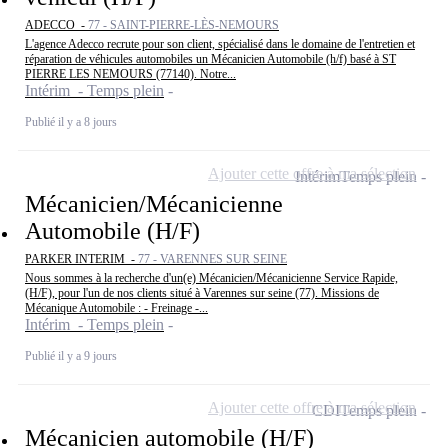
ADECCO -
77 - SAINT-PIERRE-LÈS-NEMOURS
L'agence Adecco recrute pour son client, spécialisé dans le domaine de l'entretien et
réparation de véhicules automobiles un Mécanicien Automobile (h/f) basé à ST
PIERRE LES NEMOURS (77140). Notre...
Intérim - Temps plein
Publié il y a 8 jours
Ajouter cette offre à ma sélection
Intérim
Temps plein
Mécanicien/Mécanicienne
Automobile (H/F)
PARKER INTERIM -
77 - VARENNES SUR SEINE
Nous sommes à la recherche d'un(e) Mécanicien/Mécanicienne Service Rapide,
(H/F), pour l'un de nos clients situé à Varennes sur seine (77). Missions de
Mécanique Automobile : - Freinage -...
Intérim - Temps plein
Publié il y a 9 jours
Ajouter cette offre à ma sélection
CDI
Temps plein
Mécanicien automobile (H/F)