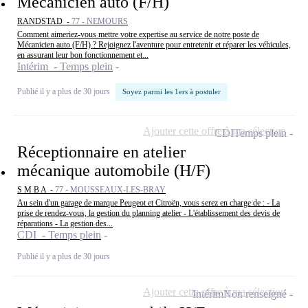
Mécanicien auto (F/H)
RANDSTAD -
77 - NEMOURS
Comment aimeriez-vous mettre votre expertise au service de notre poste de
Mécanicien auto (F/H) ? Rejoignez l'aventure pour entretenir et réparer les véhicules,
en assurant leur bon fonctionnement et...
Intérim - Temps plein
Publié il y a plus de 30 jours
Soyez parmi les 1ers à postuler
Ajouter cette offre à ma sélection
CDI
Temps plein
Réceptionnaire en atelier
mécanique automobile (H/F)
S M B A -
77 - MOUSSEAUX-LES-BRAY
Au sein d'un garage de marque Peugeot et Citroën, vous serez en charge de : - La
prise de rendez-vous, la gestion du planning atelier - L'établissement des devis de
réparations - La gestion des...
CDI - Temps plein
Publié il y a plus de 30 jours
Ajouter cette offre à ma sélection
Intérim
Non renseigné