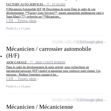
FACTORY AUTO SERVICES -
77 - ST MARD
# Mécanicien Automobile H/F ## Description du poste Dans le cadre de son
développement, **Factory Auto Services**, garage automobile multimarque situé à
Saint-Mard (77), recherche un **Mécanicien...
CDI - Temps plein
Publié il y a 11 jours
Ajouter cette offre à ma sélection
CDI
Temps plein
Mécanicien / carrossier automobile
(H/F)
AKM GARAGE -
77 - BRIE COMTE ROBERT
Dans le cadre du développement de notre activité, nous recherchons un
mécanicien/carrossier (H/F) motivé et autonome pour renforcer notre équipe. Les
missions : Réaliser l'entretien courant et les...
CDI - Temps plein
Publié il y a 14 jours
Ajouter cette offre à ma sélection
CDI
Temps plein
Mécanicien / Mécanicienne