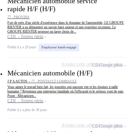
Mécanicien automobile service
rapide H/F (H/F)
77 - PROVINS
Fort de près d'un siècle d'expérience dans le domaine de l'automobile, LE GROUPE
RIESTER a su démontrer un savoir-faire unique et une expertise reconnue. Le
GROUPE RIESTER propose un large choix de...
CDI - Temps plein
Publié il y a 29 jours
Employeur handi-engagé
Ajouter cette offre à ma sélection
CDI
Temps plein
Mécanicien automobile (H/F)
J P A AUTOS -
77 - PONTAULT COMBAULT
Vous aimez le travail bien fait, les journées qui passent vite et les équipes à taille
humaine ? Rejoignez une entreprise familiale où l'efficacité et le sérieux vont de pair.
Poste : Mécanicien...
CDI - Temps plein
Publié il y a plus de 30 jours
Ajouter cette offre à ma sélection
CDI
Temps plein