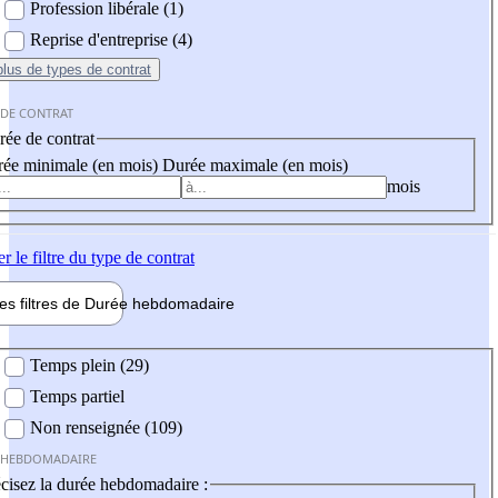
Profession libérale (1)
Reprise d'entreprise (4)
plus
de types de contrat
 DE CONTRAT
ée de contrat
ée minimale (en mois)
Durée maximale (en mois)
mois
er
le filtre du type de contrat
les filtres de
Durée hebdo
madaire
 hebdomadaire
Temps plein (29)
Temps partiel
Non renseignée (109)
 HEBDOMADAIRE
cisez la durée hebdomadaire :