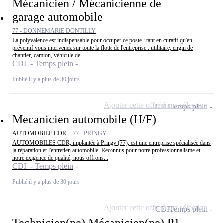
Mécanicien / Mécanicienne de
garage automobile
77 - DONNEMARIE DONTILLY
La polyvalence est indispensable pour occuper ce poste : tant en curatif qu'en
préventif vous intervenez sur toute la flotte de l'entreprise : utilitaire, engin de
chantier, camion, véhicule de...
CDI - Temps plein
Publié il y a plus de 30 jours
Ajouter cette offre à ma sélection
CDI
Temps plein
Mecanicien automobile (H/F)
AUTOMOBILE CDR -
77 - PRINGY
AUTOMOBILES CDR, implantée à Pringy (77), est une entreprise spécialisée dans
la réparation et l'entretien automobile. Reconnus pour notre professionnalisme et
notre exigence de qualité, nous offrons...
CDI - Temps plein
Publié il y a plus de 30 jours
Ajouter cette offre à ma sélection
CDI
Temps plein
Technicien(ne) Mécanicien(ne) P1