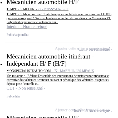
Mécanicien automobile H/F
TEMPORIS MELUN -
77 - ROISSY-EN-BRIE
TEMPORIS Melun recrute ! Toute l'équipe est mobilisée pour vous trouver LE JOB
qui vous correspond ! Nous recherchons pour l'un de nos clients un Mécanicien VL
Polyvalent expérimenté et autonome sur...
Intérim - Non renseigné
Publié aujourd'hui
Ajouter cette offre à ma sélection
CDI
Non renseigné
Mécanicien automobile itinérant -
Indépendant H/ F (H/F)
MONSPECIALISTEAUTO.COM -
77 - MAREUIL-LÈS-MEAUX
Vos missions : - Réaliser l'ensemble des interventions de maintenance préventive et
corrective des véhicules : entretien courant et périodique des véhicules, diagnostic /
dépose pose / contrôle et...
CDI - Non renseigné
Publié hier
Ajouter cette offre à ma sélection
Intérim
Non renseigné
Mécanicien automobile H/F