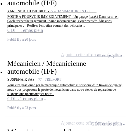
automobile (H/F)
YM-LINE AUTOMOBILE -
77 - DAMMARTIN EN GOELE
POSTE A POURVOIR IMMEDIATEMENT : Un garage, basé à Dammartin en
Goele recherche urgemment un/une mécanicien/ne, expérimenté/e. Missions
principales : - Réaliser l'entretien courant des véhicules...
CDI - Temps plein
Publié il y a 20 jours
Ajouter cette offre à ma sélection
CDI
Temps plein
Mécanicien / Mécanicienne
automobile (H/F)
SUSPENAIR SAS -
77 - TRILPORT
Vous êtes passionné par la mécanique automobile et soucieux d'un travail de qualité,
nous vous proposons le poste de mécanicien dans notre atelier de réparation de
suspensions pneumatiques pour...
CDI - Temps plein
Publié il y a 23 jours
Ajouter cette offre à ma sélection
CDI
Temps plein