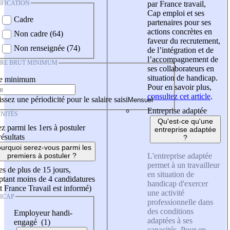
IFICATION
par France travail,
Cap emploi et ses
Cadre
partenaires pour ses
actions concrètes en
Non cadre (64)
faveur du recrutement,
Non renseignée (74)
de l’intégration et de
l’accompagnement de
IRE BRUT MINIMUM
ses collaborateurs en
situation de handicap.
re minimum
Pour en savoir plus,
consultez cet article
.
ssez une périodicité pour le salaire saisi
Entreprise adaptée
NITÉS
Qu'est-ce qu'une
z parmi les 1ers à postuler
entreprise adaptée
résultats
?
urquoi serez-vous parmi les
L'entreprise adaptée
premiers à postuler ?
permet à un travailleur
es de plus de 15 jours,
en situation de
tant moins de 4 candidatures
handicap d'exercer
t France Travail est informé)
une activité
ICAP
professionnelle dans
des conditions
Employeur handi-
adaptées à ses
engagé (1)
capacités. Pour en