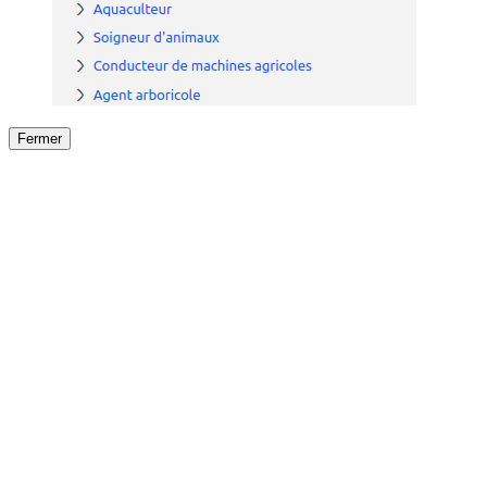
Fermer
Fermer
le détail de l'offre
/
Offre
sur
Offre précéden