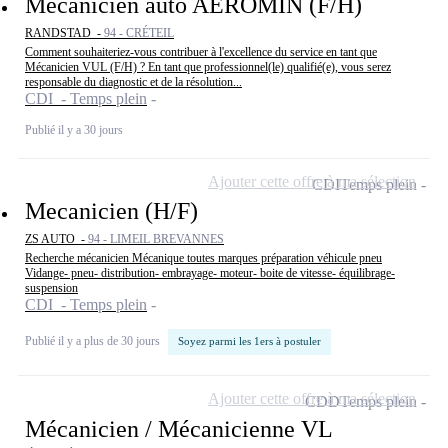
Mécanicien auto AEROMIN (F/H)
RANDSTAD -
94 - CRÉTEIL
Comment souhaiteriez-vous contribuer à l'excellence du service en tant que
Mécanicien VUL (F/H) ? En tant que professionnel(le) qualifié(e), vous serez
responsable du diagnostic et de la résolution...
CDI - Temps plein
Publié il y a 30 jours
Ajouter cette offre à ma sélection
CDI
Temps plein
Mecanicien (H/F)
ZS AUTO -
94 - LIMEIL BREVANNES
Recherche mécanicien Mécanique toutes marques préparation véhicule pneu
Vidange- pneu- distribution- embrayage- moteur- boite de vitesse- équilibrage-
suspension
CDI - Temps plein
Publié il y a plus de 30 jours
Soyez parmi les 1ers à postuler
Ajouter cette offre à ma sélection
CDD
Temps plein
Mécanicien / Mécanicienne VL