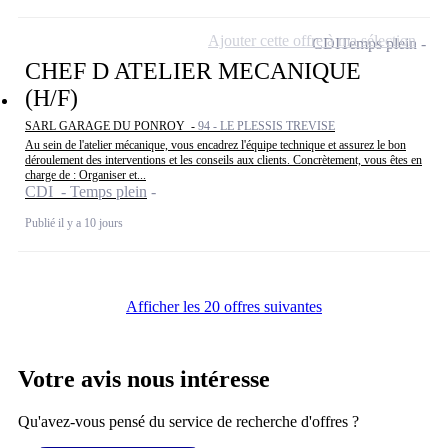
Ajouter cette offre à ma sélection
CDI
Temps plein
CHEF D ATELIER MECANIQUE
(H/F)
SARL GARAGE DU PONROY -
94 - LE PLESSIS TREVISE
Au sein de l'atelier mécanique, vous encadrez l'équipe technique et assurez le bon
déroulement des interventions et les conseils aux clients. Concrètement, vous êtes en
charge de : Organiser et...
CDI - Temps plein
Publié il y a 10 jours
Afficher les 20 offres suivantes
Votre avis nous intéresse
Qu'avez-vous pensé du service de recherche d'offres ?