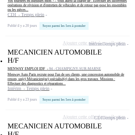
Vos journées en quelques mots ? - Vous aurez la charge de : Effectuer les différentes
opérations de révision et d'entretien de véhicules et de retour par-pose les ensembles
ou les pièces...
CDI - Temps plein
Publié il y a 20 jours
Soyez parmi les 1ers à postuler
Ajouter cette offre à ma sélection
Intérim
Temps plein
MECANICIEN AUTOMOBILE
H/F
MENWAY EMPLOI IDF -
94 - CHAMPIGNY-SUR-MARNE
Menway Auto Paris recrute pour l'un de ses clients, une concession automobile de
renom, un(e) Mécanicien(ne) spécialisé(e) dans les gros travaux. Missions :
Effectuer des diagnostics et réparations...
Intérim - Temps plein
Publié il y a 23 jours
Soyez parmi les 1ers à postuler
Ajouter cette offre à ma sélection
CDI
Temps plein
MECANICIEN AUTOMOBILE
H/F