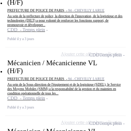
(H/F)
PREFECTURE DE POLICE DE PARIS -
94 - CHEVILLY LARUE
Au sein de la préfecture de police, la direction de l'innovation, de la logistique et des
technologies (DILT) a pour volonté de renforcer les fonctions support, de
promouvoir et développer...
CDD - Temps plein
Publié il y a 3 jours
Ajouter cette offre à ma sélection
CDD
Temps plein
Mécanicien / Mécanicienne VL
(H/F)
PREFECTURE DE POLICE DE PARIS -
94 - CHEVILLY LARUE
Au sein de la Sous-direction de l'équipement et de la logistique (SDEL), le Service
des Moyens Mobiles (SMM) a la responsabilité de la gestion et du maintien en
condition opérationnelle de tous les...
CDD - Temps plein
Publié il y a 3 jours
Ajouter cette offre à ma sélection
CDD
Temps plein