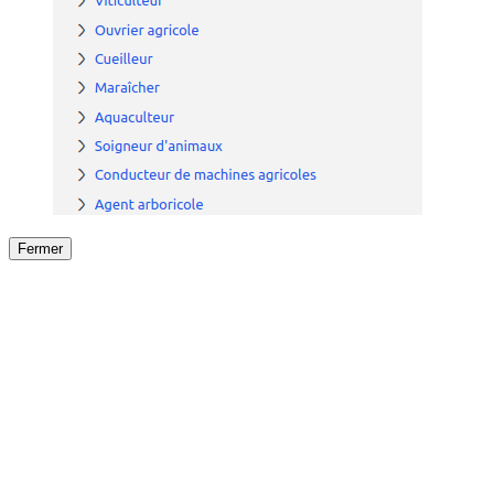
Fermer
Fermer
le détail de l'offre
/
Offre
sur
Offre précéden