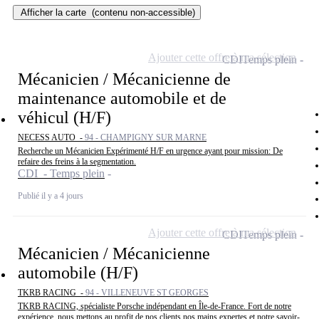
Afficher la carte
(contenu non-accessible)
Ajouter cette offre à ma sélection
CDI
Temps plein
Mécanicien / Mécanicienne de
maintenance automobile et de
véhicul (H/F)
NECESS AUTO -
94 - CHAMPIGNY SUR MARNE
Recherche un Mécanicien Expérimenté H/F en urgence ayant pour mission: De
refaire des freins à la segmentation.
CDI - Temps plein
Publié il y a 4 jours
Ajouter cette offre à ma sélection
CDI
Temps plein
Mécanicien / Mécanicienne
automobile (H/F)
TKRB RACING -
94 - VILLENEUVE ST GEORGES
TKRB RACING, spécialiste Porsche indépendant en Île-de-France. Fort de notre
expérience, nous mettons au profit de nos clients nos mains expertes et notre savoir-