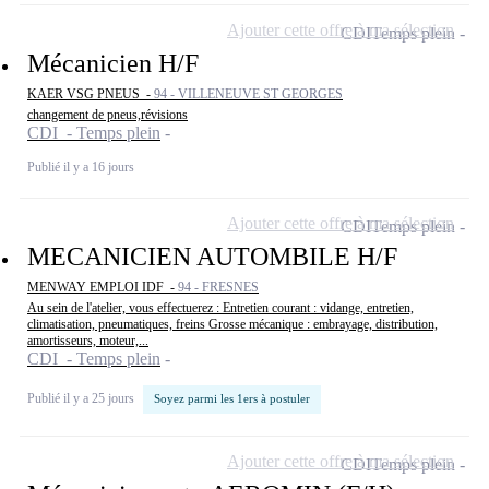
Ajouter cette offre à ma sélection
CDI
Temps plein
Mécanicien H/F
KAER VSG PNEUS -
94 - VILLENEUVE ST GEORGES
changement de pneus,révisions
CDI - Temps plein
Publié il y a 16 jours
Ajouter cette offre à ma sélection
CDI
Temps plein
MECANICIEN AUTOMBILE H/F
MENWAY EMPLOI IDF -
94 - FRESNES
Au sein de l'atelier, vous effectuerez : Entretien courant : vidange, entretien,
climatisation, pneumatiques, freins Grosse mécanique : embrayage, distribution,
amortisseurs, moteur,...
CDI - Temps plein
Publié il y a 25 jours
Soyez parmi les 1ers à postuler
Ajouter cette offre à ma sélection
CDI
Temps plein