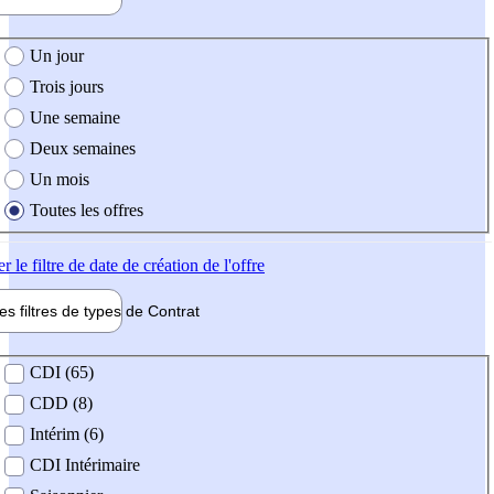
e création de l'offre
Un jour
Trois jours
Une semaine
Deux semaines
Un mois
Toutes les offres
er
le filtre de date de création de l'offre
les filtres de types de
Contrat
de contrat
CDI (65)
CDD (8)
Intérim (6)
CDI Intérimaire