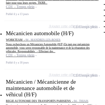
faire pour tous leurs projets. TKRB...
CDI - Temps plein
Publié il y a 13 jours
Ajouter cette offre à ma sélection
CDI
Temps plein
Mécanicien automobile (H/F)
WORKTEAM -
94 - MANDRES-LES-ROSES
Nous recherchons un Mécanicien Automobile (H/F) En tant que mécanicien
automobile, vous serez responsable de la maintenance et de la réparation des
véhicules. Responsabilités : - Effectuer des...
CDI - Temps plein
Publié il y a 18 jours
Ajouter cette offre à ma sélection
CDI
Temps plein
Mécanicien / Mécanicienne de
maintenance automobile et de
véhicul (H/F)
REGIE AUTONOME DES TRANSPORTS PARISIENS -
94 - THIAIS