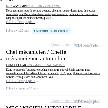
MENWAY EMPLOI IDF -
94 - VINCENNES
Nous recrutons pour le compte de notre client, un acteur dynamique du secteur
automobile, un Mécanicien Automobile passionné et expérimenté. Vos missions :
Diagnostiquer les pannes mécaniques et...
CDI - Temps plein
Publié il y a 25 jours
Soyez parmi les 1ers à postuler
Ajouter cette offre à ma sélection
CDI
Temps plein
Chef mécanicien / Cheffe
mécanicienne automobile
CONCEPT CAR -
94 - MANDRES-LES-ROSES
Dans le cadre de l'ouverture prochaine de notre nouvel établissement, nous
recherchons un Chef Mécanicien expérimenté (H/F) pour piloter et structurer notre
activité technique dès son lancement. Vos...
CDI - Temps plein
Publié il y a plus de 30 jours
Ajouter cette offre à ma sélection
CDI
Temps plein