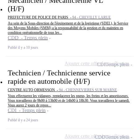
Mécanicien / Mécanicienne VL
(H/F)
PREFECTURE DE POLICE DE PARIS -
94 - CHEVILLY LARUE
Au sein de la Sous-direction de l'équipement et de la logistique (SDEL), le Service
des Moyens Mobiles (SMM) a la responsabilité de la gestion et du maintien en
condition opérationnelle de tous les...
CDD - Temps plein
Publié il y a 10 jours
Ajouter cette offre à ma sélection
CDI
Temps plein
Technicien / Technicienne service
rapide en automobile (H/F)
CENTRE AUTO ORMESSON -
94 - CHENNEVIERES SUR MARNE
Vous effectuerez les vidanges, remplacerez les pneus, les freins et les amortisseurs.
Vous travaillerez de 9h00 à 13h00 et de 14h00 à 18h30. Vous travaillerez le samedi.
Vous aurez 2 jours de repos...
CDI - Temps plein
Publié il y a 24 jours
Ajouter cette offre à ma sélection
CDD
Temps plein