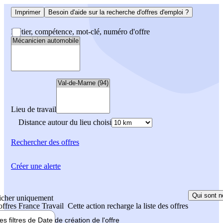
Imprimer
Besoin d'aide sur la recherche d'offres d'emploi ?
Métier, compétence, mot-clé, numéro d'offre
Lieu de travail
Distance autour du lieu choisi
Rechercher
des offres
Créer une alerte
Qui sont n
icher uniquement
 offres France Travail
Cette action recharge la liste des offres
les filtres de
Date de création
de l'offre