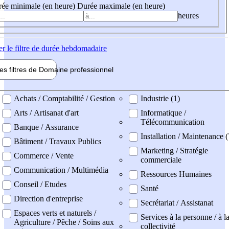
ée minimale (en heure)
Durée maximale (en heure)
heures
er
le filtre de durée hebdomadaire
les filtres de
Domaine pro
fessionnel
ne professionel
Achats / Comptabilité / Gestion
Industrie (1)
Arts / Artisanat d'art
Informatique /
Télécommunication
Banque / Assurance
Installation / Maintenance 
Bâtiment / Travaux Publics
Marketing / Stratégie
Commerce / Vente
commerciale
Communication / Multimédia
Ressources Humaines
Conseil / Etudes
Santé
Direction d'entreprise
Secrétariat / Assistanat
Espaces verts et naturels /
Services à la personne / à l
Agriculture / Pêche / Soins aux
collectivité