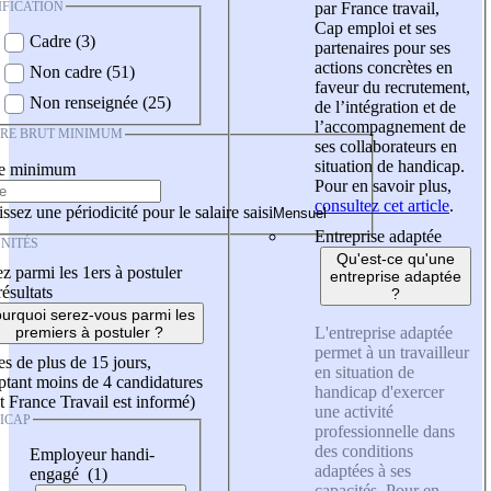
IFICATION
par France travail,
Cap emploi et ses
Cadre (3)
partenaires pour ses
actions concrètes en
Non cadre (51)
faveur du recrutement,
Non renseignée (25)
de l’intégration et de
l’accompagnement de
IRE BRUT MINIMUM
ses collaborateurs en
situation de handicap.
re minimum
Pour en savoir plus,
consultez cet article
.
ssez une périodicité pour le salaire saisi
Entreprise adaptée
NITÉS
Qu'est-ce qu'une
z parmi les 1ers à postuler
entreprise adaptée
résultats
?
urquoi serez-vous parmi les
L'entreprise adaptée
premiers à postuler ?
permet à un travailleur
es de plus de 15 jours,
en situation de
tant moins de 4 candidatures
handicap d'exercer
t France Travail est informé)
une activité
ICAP
professionnelle dans
des conditions
Employeur handi-
adaptées à ses
engagé (1)
capacités. Pour en