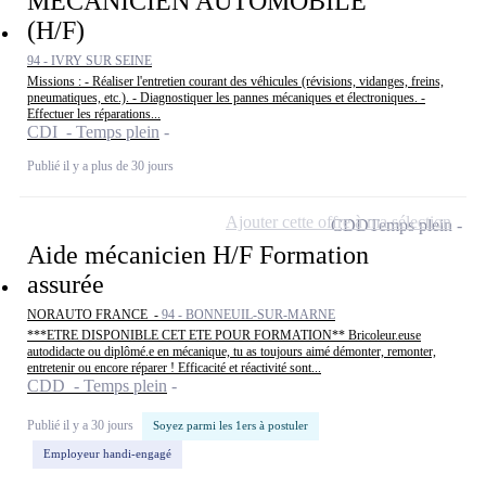
MÉCANICIEN AUTOMOBILE
(H/F)
94 - IVRY SUR SEINE
Missions : - Réaliser l'entretien courant des véhicules (révisions, vidanges, freins,
pneumatiques, etc.). - Diagnostiquer les pannes mécaniques et électroniques. -
Effectuer les réparations...
CDI - Temps plein
Publié il y a plus de 30 jours
Ajouter cette offre à ma sélection
CDD
Temps plein
Aide mécanicien H/F Formation
assurée
NORAUTO FRANCE -
94 - BONNEUIL-SUR-MARNE
***ETRE DISPONIBLE CET ETE POUR FORMATION** Bricoleur.euse
autodidacte ou diplômé.e en mécanique, tu as toujours aimé démonter, remonter,
entretenir ou encore réparer ! Efficacité et réactivité sont...
CDD - Temps plein
Publié il y a 30 jours
Soyez parmi les 1ers à postuler
Employeur handi-engagé