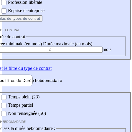
Profession libérale
Reprise d'entreprise
plus
de types de contrat
 DE CONTRAT
ée de contrat
ée minimale (en mois)
Durée maximale (en mois)
mois
er
le filtre du type de contrat
les filtres de
Durée hebdo
madaire
 hebdomadaire
Temps plein (23)
Temps partiel
Non renseignée (56)
 HEBDOMADAIRE
cisez la durée hebdomadaire :