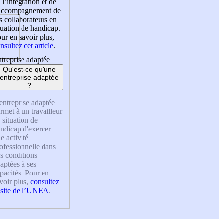
 l’intégration et de
’accompagnement de
s collaborateurs en
tuation de handicap.
ur en savoir plus,
nsultez cet article
.
treprise adaptée
Qu'est-ce qu'une
entreprise adaptée
?
entreprise adaptée
rmet à un travailleur
 situation de
ndicap d'exercer
e activité
ofessionnelle dans
s conditions
aptées à ses
pacités. Pour en
voir plus,
consultez
 site de l’UNEA
.