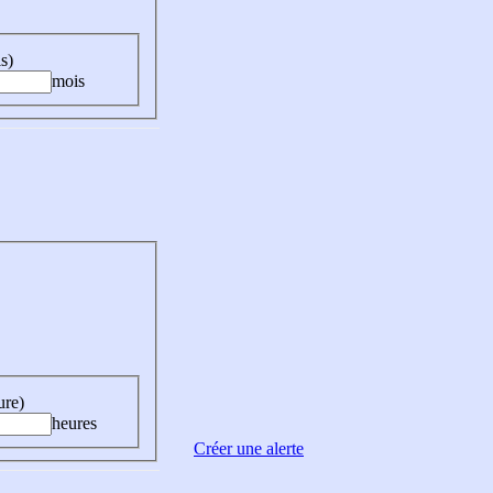
s)
mois
ure)
heures
Créer une alerte