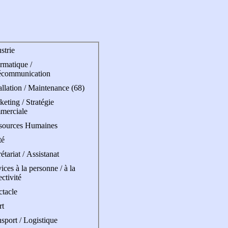
strie
rmatique /
écommunication
allation / Maintenance (68)
eting / Stratégie
merciale
sources Humaines
té
étariat / Assistanat
ices à la personne / à la
ectivité
ctacle
rt
sport / Logistique