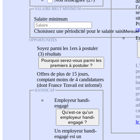
de
l
SALAIRE BRUT MINIMUM
se
si
Salaire minimum
Po
co
Choisissez une périodicité pour le salaire saisi
En
OPPORTUNITÉS
Soyez parmi les 1ers à postuler
(3)
résultats
Pourquoi serez-vous parmi les
L'
premiers à postuler ?
pe
Offres de plus de 15 jours,
en
comptant moins de 4 candidatures
ha
(dont France Travail est informé)
un
HANDICAP
pr
de
Employeur handi-
ad
engagé
ca
Qu'est-ce qu'un
sa
employeur handi-
le
engagé ?
Un employeur handi-
engagé est un