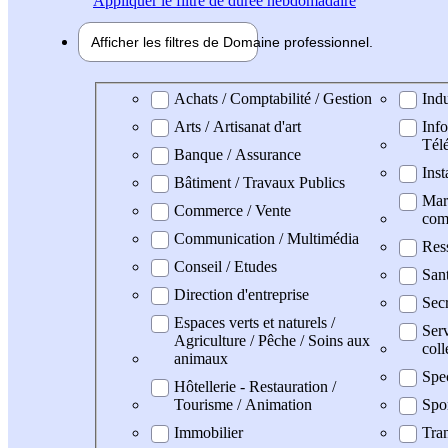
Appliquer
le filtre de durée hebdomadaire
Afficher les filtres de
Domaine pro
fessionnel
Domaine professionel
Achats / Comptabilité / Gestion
Indu
Arts / Artisanat d'art
Info
Tél
Banque / Assurance
Inst
Bâtiment / Travaux Publics
Mark
Commerce / Vente
com
Communication / Multimédia
Res
Conseil / Etudes
San
Direction d'entreprise
Secr
Espaces verts et naturels /
Serv
Agriculture / Pêche / Soins aux
coll
animaux
Spe
Hôtellerie - Restauration /
Tourisme / Animation
Spo
Immobilier
Tran