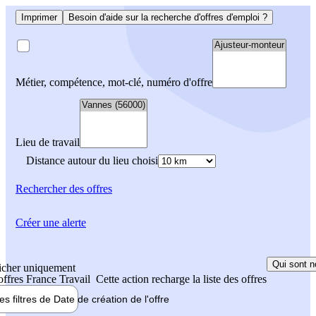
Imprimer
Besoin d'aide sur la recherche d'offres d'emploi ?
Métier, compétence, mot-clé, numéro d'offre
Lieu de travail
Distance autour du lieu choisi
Rechercher
des offres
Créer une alerte
Qui sont n
icher uniquement
 offres France Travail
Cette action recharge la liste des offres
les filtres de
Date de création
de l'offre