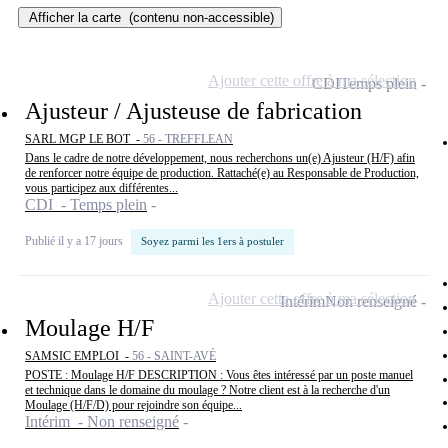
Afficher la carte
(contenu non-accessible)
Ajouter cette offre à ma sélection
CDI
Temps plein
Ajusteur / Ajusteuse de fabrication
SARL MGP LE BOT -
56 - TREFFLEAN
Dans le cadre de notre développement, nous recherchons un(e) Ajusteur (H/F) afin
de renforcer notre équipe de production. Rattaché(e) au Responsable de Production,
vous participez aux différentes...
CDI - Temps plein
Publié il y a 17 jours
Soyez parmi les 1ers à postuler
Ajouter cette offre à ma sélection
Intérim
Non renseigné
Moulage H/F
SAMSIC EMPLOI -
56 - SAINT-AVÉ
POSTE : Moulage H/F DESCRIPTION : Vous êtes intéressé par un poste manuel
et technique dans le domaine du moulage ? Notre client est à la recherche d'un
Moulage (H/F/D) pour rejoindre son équipe...
Intérim - Non renseigné