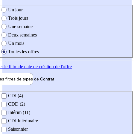
e création de l'offre
Un jour
Trois jours
Une semaine
Deux semaines
Un mois
Toutes les offres
er
le filtre de date de création de l'offre
les filtres de types de
Contrat
de contrat
CDI (4)
CDD (2)
Intérim (11)
CDI Intérimaire
Saisonnier