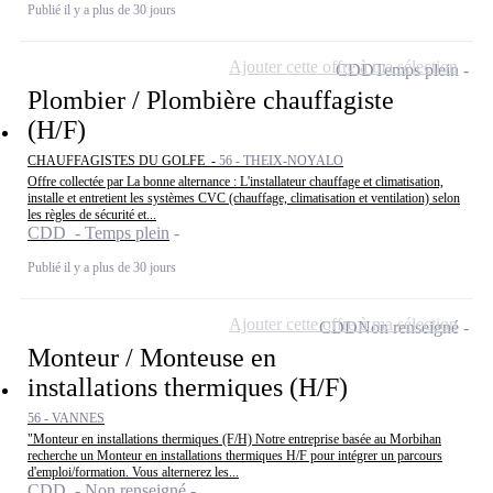
Publié il y a plus de 30 jours
Ajouter cette offre à ma sélection
CDD
Temps plein
Plombier / Plombière chauffagiste
(H/F)
CHAUFFAGISTES DU GOLFE -
56 - THEIX-NOYALO
Offre collectée par La bonne alternance : L'installateur chauffage et climatisation,
installe et entretient les systèmes CVC (chauffage, climatisation et ventilation) selon
les règles de sécurité et...
CDD - Temps plein
Publié il y a plus de 30 jours
Ajouter cette offre à ma sélection
CDD
Non renseigné
Monteur / Monteuse en
installations thermiques (H/F)
56 - VANNES
"Monteur en installations thermiques (F/H) Notre entreprise basée au Morbihan
recherche un Monteur en installations thermiques H/F pour intégrer un parcours
d'emploi/formation. Vous alternerez les...
CDD - Non renseigné