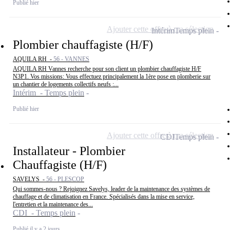
Publié hier
Ajouter cette offre à ma sélection
Intérim
Temps plein
Plombier chauffagiste (H/F)
AQUILA RH -
56 - VANNES
AQUILA RH Vannes recherche pour son client un plombier chauffagiste H/F
N3P1. Vos missions: Vous effectuez principalement la 1ère pose en plomberie sur
un chantier de logements collectifs neufs :...
Intérim - Temps plein
Publié hier
Ajouter cette offre à ma sélection
CDI
Temps plein
Installateur - Plombier
Chauffagiste (H/F)
SAVELYS -
56 - PLESCOP
Qui sommes-nous ? Rejoignez Savelys, leader de la maintenance des systèmes de
chauffage et de climatisation en France. Spécialisés dans la mise en service,
l'entretien et la maintenance des...
CDI - Temps plein
Publié il y a 2 jours