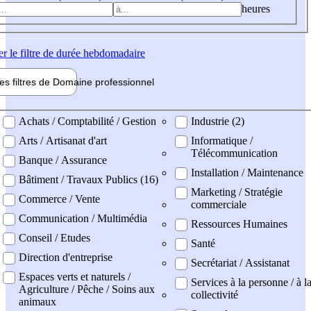
heures
er
le filtre de durée hebdomadaire
les filtres de
Domaine pro
fessionnel
ne professionel
Achats / Comptabilité / Gestion
Industrie (2)
Arts / Artisanat d'art
Informatique /
Télécommunication
Banque / Assurance
Installation / Maintenance
Bâtiment / Travaux Publics (16)
Marketing / Stratégie
Commerce / Vente
commerciale
Communication / Multimédia
Ressources Humaines
Conseil / Etudes
Santé
Direction d'entreprise
Secrétariat / Assistanat
Espaces verts et naturels /
Services à la personne / à l
Agriculture / Pêche / Soins aux
collectivité
animaux