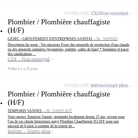
Ajouter cette offre à ma sélection
CDI
Non renseigné
Plombier / Plombière chauffagiste
(H/F)
GESEC - GROUPEMENT D'ENTREPRISES SANITAI -
56 - VANNES
Description du poste : Vos missions Poser des appareils de production d'eau chaude
ou des appareils sanitaires (tuyauteries, toilettes, salles de bain) * Implanter et tracer
des canalisations,...
CDI - Non renseigné
Publié il y a 29 jours
Ajouter cette offre à ma sélection
Intérim
Temps plein
Plombier / Plombière chauffagiste
(H/F)
TEMPORIS VANNES -
56 - SAINT-AVÉ
Votre agence Temporis Vannes, implantée localement depuis 15 ans, recrute pour
l’un de ses clients historiques un(e) Plombier Chauffagiste N2 H/F pour une
mission de 6 mois à compter de la rentrée de...
Intérim - Temps plein