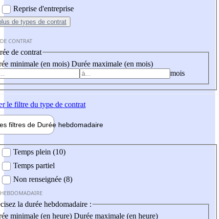
Reprise d'entreprise
plus
de types de contrat
 DE CONTRAT
ée de contrat
ée minimale (en mois)
Durée maximale (en mois)
mois
er
le filtre du type de contrat
les filtres de
Durée hebdo
madaire
 hebdomadaire
Temps plein (10)
Temps partiel
Non renseignée (8)
 HEBDOMADAIRE
cisez la durée hebdomadaire :
ée minimale (en heure)
Durée maximale (en heure)