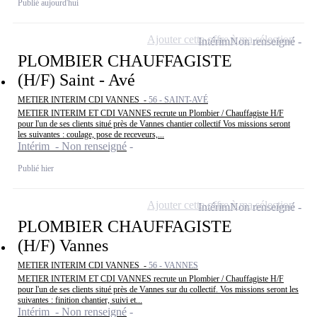
Publié aujourd'hui
Ajouter cette offre à ma sélection
Intérim
Non renseigné
PLOMBIER CHAUFFAGISTE
(H/F) Saint - Avé
METIER INTERIM CDI VANNES -
56 - SAINT-AVÉ
METIER INTERIM ET CDI VANNES recrute un Plombier / Chauffagiste H/F
pour l'un de ses clients situé près de Vannes chantier collectif Vos missions seront
les suivantes : coulage, pose de receveurs,...
Intérim - Non renseigné
Publié hier
Ajouter cette offre à ma sélection
Intérim
Non renseigné
PLOMBIER CHAUFFAGISTE
(H/F) Vannes
METIER INTERIM CDI VANNES -
56 - VANNES
METIER INTERIM ET CDI VANNES recrute un Plombier / Chauffagiste H/F
pour l'un de ses clients situé près de Vannes sur du collectif. Vos missions seront les
suivantes : finition chantier, suivi et...
Intérim - Non renseigné