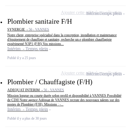
Ajouter cette offre à ma sélection
Intérim
Temps plein
Plombier sanitaire F/H
SYNERGIE -
56 - VANNES
Notre client, entreprise spécialisé dans la conception, installation et maintenance
d'équipement de chauffage et sanitaire, recherche un.e plombier chauffagiste
expérimenté N3P1 (F/H).Vos missions...
Intérim - Temps plein
Publié il y a 25 jours
Ajouter cette offre à ma sélection
Intérim
Temps plein
Plombier / Chauffagiste (F/H)
ADEQUAT INTERIM -
56 - VANNES
Mission longue ou courte durée selon profil et disponibilité à VANNES Possibilité
de CDII Notre agence Adéquat de VANNES recrute des nouveaux talents sur des
postes de Plombier (F/H). Missions : -...
Intérim - Temps plein
Publié il y a plus de 30 jours