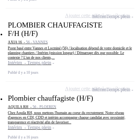
Ajouter cette offre à ma sélection
Intérim
Temps plein
PLOMBIER CHAUFFAGISTE
F/H (H/F)
AXIA 16 -
56 - VANNES
Poste basé entre Vannes et Locminé (56) / localisation dépend de votre domicile et le
planning chantiers / Intérim (mission longue) / Démarrage dès que possible. Le
contexte ? L'un de nos clients,...
Intérim - Temps plein
Publié il y a 10 jours
Ajouter cette offre à ma sélection
Intérim
Temps plein
Plombier chauffagiste (H/F)
AQUILA RH -
56 - PLOEREN
Chez Aquila RH, nous mettons l'humain au coeur du recrutement. Notre réseau
d'agences en CDI, CDD et intérim accompagne chaque candidat avec proximité,
transparence et réactivité afin de favoriser...
Intérim - Temps plein
Publié il y a 16 jours