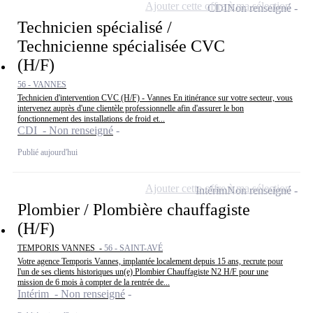
Ajouter cette offre à ma sélection
CDI
Non renseigné
Technicien spécialisé /
Technicienne spécialisée CVC
(H/F)
56 - VANNES
Technicien d'intervention CVC (H/F) - Vannes En itinérance sur votre secteur, vous
intervenez auprès d'une clientèle professionnelle afin d'assurer le bon
fonctionnement des installations de froid et...
CDI - Non renseigné
Publié aujourd'hui
Ajouter cette offre à ma sélection
Intérim
Non renseigné
Plombier / Plombière chauffagiste
(H/F)
TEMPORIS VANNES -
56 - SAINT-AVÉ
Votre agence Temporis Vannes, implantée localement depuis 15 ans, recrute pour
l'un de ses clients historiques un(e) Plombier Chauffagiste N2 H/F pour une
mission de 6 mois à compter de la rentrée de...
Intérim - Non renseigné