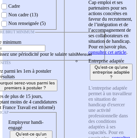
Cap emploi et ses
Cadre
partenaires pour ses
actions concrètes en
Non cadre (13)
faveur du recrutement,
Non renseignée (5)
de l’intégration et de
l’accompagnement de
IRE BRUT MINIMUM
ses collaborateurs en
situation de handicap.
re minimum
Pour en savoir plus,
consultez cet article
.
ssez une périodicité pour le salaire saisi
Entreprise adaptée
NITÉS
Qu'est-ce qu'une
z parmi les 1ers à postuler
entreprise adaptée
résultats
?
urquoi serez-vous parmi les
L'entreprise adaptée
premiers à postuler ?
permet à un travailleur
es de plus de 15 jours,
en situation de
tant moins de 4 candidatures
handicap d'exercer
t France Travail est informé)
une activité
ICAP
professionnelle dans
des conditions
Employeur handi-
adaptées à ses
engagé
capacités. Pour en
Qu'est-ce qu'un
savoir plus,
consultez