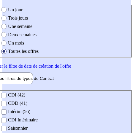
e création de l'offre
Un jour
Trois jours
Une semaine
Deux semaines
Un mois
Toutes les offres
er
le filtre de date de création de l'offre
les filtres de types de
Contrat
de contrat
CDI (42)
CDD (41)
Intérim (56)
CDI Intérimaire
Saisonnier