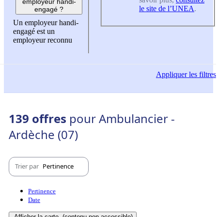
employeur handi-
le site de l’UNEA
.
engagé ?
Un employeur handi-
engagé est un
employeur reconnu
Appliquer
les filtres
139 offres
pour Ambulancier -
Ardèche (07)
Trier par
Pertinence
Pertinence
Date
Afficher la carte
(contenu non-accessible)