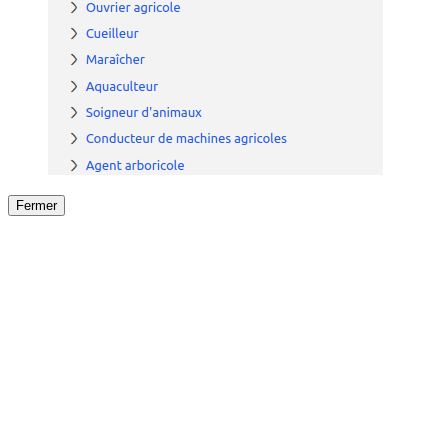
Fermer
Fermer
le détail de l'offre
/
Offre
sur
Offre précéden