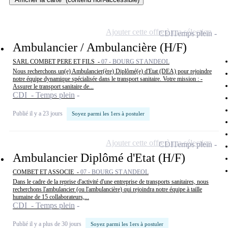
Ajouter cette offre à ma sélection
CDI
Temps plein
Ambulancier / Ambulancière (H/F)
SARL COMBET PERE ET FILS -
07 - BOURG ST ANDEOL
Nous recherchons un(e) Ambulancier(ère) Diplômé(e) d'Etat (DEA) pour rejoindre
notre équipe dynamique spécialisée dans le transport sanitaire. Votre mission : -
Assurer le transport sanitaire de...
CDI - Temps plein
Publié il y a 23 jours
Soyez parmi les 1ers à postuler
Ajouter cette offre à ma sélection
CDI
Temps plein
Ambulancier Diplômé d'Etat (H/F)
COMBET ET ASSOCIE -
07 - BOURG ST ANDEOL
Dans le cadre de la reprise d'activité d'une entreprise de transports sanitaires, nous
recherchons l'ambulancier (ou l'ambulancière) qui rejoindra notre équipe à taille
humaine de 15 collaborateurs,...
CDI - Temps plein
Publié il y a plus de 30 jours
Soyez parmi les 1ers à postuler