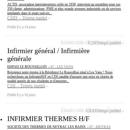
ACTIS, association interentreprises créée en 1939, intervient au quotidien pour ses
350 clients, administrations, PME et plus grands groupes industriels ou de services
implantés dans le quart sud-est...
CDD - Temps partiel
Publié il y a 14 jours
Ajouter cette offre à ma sélection
CDI
Temps partiel
Infirmier général / Infirmière
générale
EHPAD LE ROUSSILLON -
07 - LES VANS
Rejoignez notre équipe à la Résidence Le Roussillon situé à Les Vans ! Nous
recherchons un InfirmierH/F en CDI capable d'assurer une prise en charge de
qualité auprès de nos résidents et d'apporter...
CDI - Temps partiel
Publié il y a 16 jours
Ajouter cette offre à ma sélection
CDD
Temps partiel
INFIRMIER THERMES H/F
SOCIETE DES THERMES DE NEYRAC LES BAINS -
07 - MEYRAS