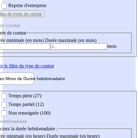
Reprise d'entreprise
plus
de types de contrat
 DE CONTRAT
ée de contrat
ée minimale (en mois)
Durée maximale (en mois)
mois
er
le filtre du type de contrat
les filtres de
Durée hebdo
madaire
 hebdomadaire
Temps plein (27)
Temps partiel (12)
Non renseignée (100)
 HEBDOMADAIRE
cisez la durée hebdomadaire :
ée minimale (en heure)
Durée maximale (en heure)