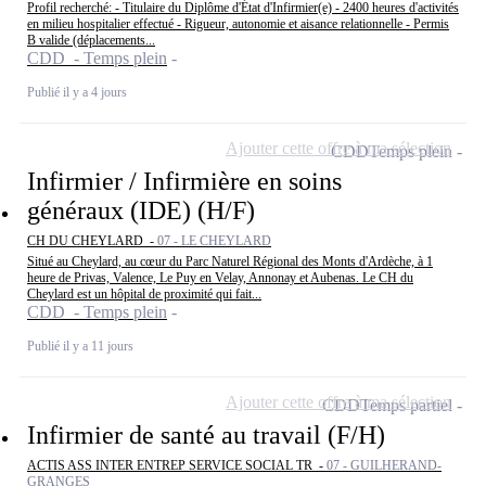
Profil recherché: - Titulaire du Diplôme d'État d'Infirmier(e) - 2400 heures d'activités
en milieu hospitalier effectué - Rigueur, autonomie et aisance relationnelle - Permis
B valide (déplacements...
CDD - Temps plein
Publié il y a 4 jours
Ajouter cette offre à ma sélection
CDD
Temps plein
Infirmier / Infirmière en soins
généraux (IDE) (H/F)
CH DU CHEYLARD -
07 - LE CHEYLARD
Situé au Cheylard, au cœur du Parc Naturel Régional des Monts d'Ardèche, à 1
heure de Privas, Valence, Le Puy en Velay, Annonay et Aubenas. Le CH du
Cheylard est un hôpital de proximité qui fait...
CDD - Temps plein
Publié il y a 11 jours
Ajouter cette offre à ma sélection
CDD
Temps partiel
Infirmier de santé au travail (F/H)
ACTIS ASS INTER ENTREP SERVICE SOCIAL TR -
07 - GUILHERAND-
GRANGES