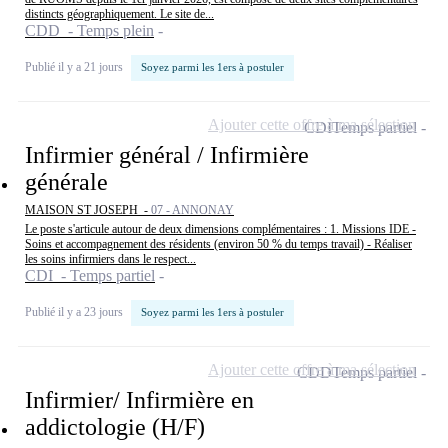
distincts géographiquement. Le site de...
CDD - Temps plein
Publié il y a 21 jours
Soyez parmi les 1ers à postuler
Ajouter cette offre à ma sélection
CDI
Temps partiel
Infirmier général / Infirmière
générale
MAISON ST JOSEPH -
07 - ANNONAY
Le poste s'articule autour de deux dimensions complémentaires : 1. Missions IDE -
Soins et accompagnement des résidents (environ 50 % du temps travail) - Réaliser
les soins infirmiers dans le respect...
CDI - Temps partiel
Publié il y a 23 jours
Soyez parmi les 1ers à postuler
Ajouter cette offre à ma sélection
CDD
Temps partiel
Infirmier/ Infirmière en
addictologie (H/F)