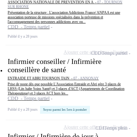
ASSOCIATION NATIONALE DE PREVENTION EN A -
07 - TOURNON
SUR RHONE
Présentation de la structure : L'association Addictions France/ ANPAA est une
association porteuse de missions spécialisées dans la prévention et
l'accompagnement des personnes addictions avec ou...
CDD - Temps partiel
Publié il y a 28 jours
Ajouter cette offre à ma sélection
CDD
Temps partiel
Infirmier conseiller / Infirmière
conseillère de santé
ENTRAIDE ET ABRI TOURNON TAIN -
07 - ANNONAY
Prise de poste dès que possible L'Association Entraide et Abri gère 3 places de
LHSS (Lits halte Soins Santé) et 3 places d'ACT (Appartements de Coordination
Thérapeutique) et 3 places ACT hors les...
CDD - Temps partiel
Publié il y a 28 jours
Soyez parmi les 1ers à postuler
Ajouter cette offre à ma sélection
CDI
Temps plein
Infirmier / Infirmière de jour à