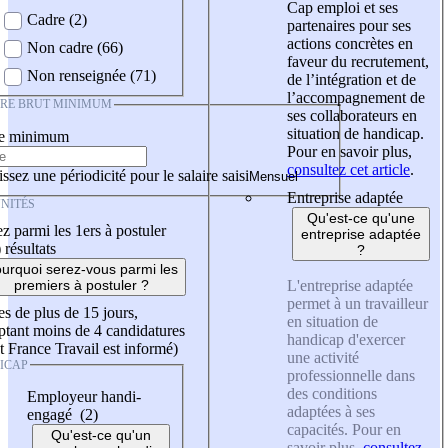
Cap emploi et ses
Cadre (2)
partenaires pour ses
actions concrètes en
Non cadre (66)
faveur du recrutement,
Non renseignée (71)
de l’intégration et de
l’accompagnement de
IRE BRUT MINIMUM
ses collaborateurs en
situation de handicap.
re minimum
Pour en savoir plus,
consultez cet article
.
ssez une périodicité pour le salaire saisi
Entreprise adaptée
NITÉS
Qu'est-ce qu'une
z parmi les 1ers à postuler
entreprise adaptée
)
résultats
?
urquoi serez-vous parmi les
L'entreprise adaptée
premiers à postuler ?
permet à un travailleur
es de plus de 15 jours,
en situation de
tant moins de 4 candidatures
handicap d'exercer
t France Travail est informé)
une activité
ICAP
professionnelle dans
des conditions
Employeur handi-
adaptées à ses
engagé (2)
capacités. Pour en
Qu'est-ce qu'un
savoir plus,
consultez