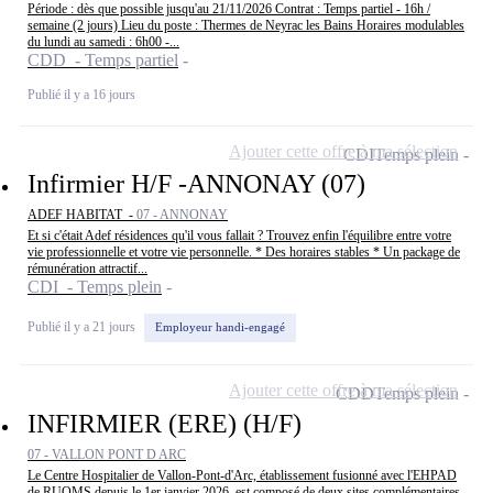
Période : dès que possible jusqu'au 21/11/2026 Contrat : Temps partiel - 16h /
semaine (2 jours) Lieu du poste : Thermes de Neyrac les Bains Horaires modulables
du lundi au samedi : 6h00 -...
CDD - Temps partiel
Publié il y a 16 jours
Ajouter cette offre à ma sélection
CDI
Temps plein
Infirmier H/F -ANNONAY (07)
ADEF HABITAT -
07 - ANNONAY
Et si c'était Adef résidences qu'il vous fallait ? Trouvez enfin l'équilibre entre votre
vie professionnelle et votre vie personnelle. * Des horaires stables * Un package de
rémunération attractif...
CDI - Temps plein
Publié il y a 21 jours
Employeur handi-engagé
Ajouter cette offre à ma sélection
CDD
Temps plein
INFIRMIER (ERE) (H/F)
07 - VALLON PONT D ARC
Le Centre Hospitalier de Vallon-Pont-d'Arc, établissement fusionné avec l'EHPAD
de RUOMS depuis le 1er janvier 2026, est composé de deux sites complémentaires