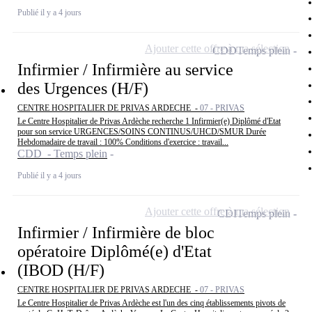
Publié il y a 4 jours
Ajouter cette offre à ma sélection
CDD
Temps plein
Infirmier / Infirmière au service
des Urgences (H/F)
CENTRE HOSPITALIER DE PRIVAS ARDECHE -
07 - PRIVAS
Le Centre Hospitalier de Privas Ardèche recherche 1 Infirmier(e) Diplômé d'Etat
pour son service URGENCES/SOINS CONTINUS/UHCD/SMUR Durée
Hebdomadaire de travail : 100% Conditions d'exercice : travail...
CDD - Temps plein
Publié il y a 4 jours
Ajouter cette offre à ma sélection
CDI
Temps plein
Infirmier / Infirmière de bloc
opératoire Diplômé(e) d'Etat
(IBOD (H/F)
CENTRE HOSPITALIER DE PRIVAS ARDECHE -
07 - PRIVAS
Le Centre Hospitalier de Privas Ardèche est l'un des cinq établissements pivots de