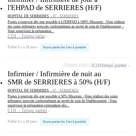
l'EHPAD de SERRIERES (H/F)
HOPITAL DE SERRIERES -
07 - SERRIERES
Postes à pourvoir dès que possible à à l'EHPAD à 100% Missions: -Vous réalisez
des soins infirmiers prescrits conformément au projet de soin de l'établissement, -
Vous supervisez la préparation...
CDI - Temps plein
Publié il y a 28 jours
Soyez parmi les 1ers à postuler
Ajouter cette offre à ma sélection
CDI
Temps partiel
Infirmier / Infirmière de nuit au
SMR de SERRIERES à 50% (H/F)
HOPITAL DE SERRIERES -
07 - SERRIERES
Postes à pourvoir dès que possible à 50% Missions: -Vous réalisez des soins
infirmiers prescrits conformément au projet de soin de l'établissement, -Vous
supervisez la préparation externalisée des...
CDI - Temps partiel
Publié il y a 28 jours
Soyez parmi les 1ers à postuler