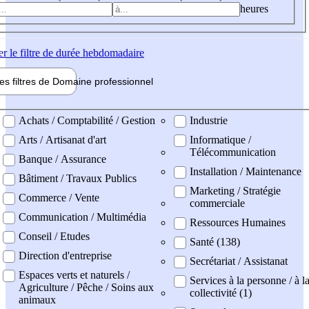
heures
er
le filtre de durée hebdomadaire
les filtres de
Domaine pro
fessionnel
ne professionel
Achats / Comptabilité / Gestion
Industrie
Arts / Artisanat d'art
Informatique /
Télécommunication
Banque / Assurance
Installation / Maintenance
Bâtiment / Travaux Publics
Marketing / Stratégie
Commerce / Vente
commerciale
Communication / Multimédia
Ressources Humaines
Conseil / Etudes
Santé (138)
Direction d'entreprise
Secrétariat / Assistanat
Espaces verts et naturels /
Services à la personne / à l
Agriculture / Pêche / Soins aux
collectivité (1)
animaux