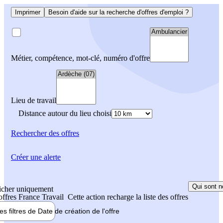
Imprimer
Besoin d'aide sur la recherche d'offres d'emploi ?
Métier, compétence, mot-clé, numéro d'offre
Lieu de travail
Distance autour du lieu choisi
Rechercher
des offres
Créer une alerte
Qui sont n
icher uniquement
 offres France Travail
Cette action recharge la liste des offres
les filtres de
Date de création
de l'offre