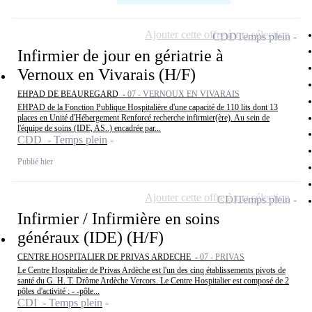
Ajouter cette offre à ma sélection
CDD
Temps plein
Infirmier de jour en gériatrie à
Vernoux en Vivarais (H/F)
EHPAD DE BEAUREGARD -
07 - VERNOUX EN VIVARAIS
EHPAD de la Fonction Publique Hospitalière d'une capacité de 110 lits dont 13
places en Unité d'Hébergement Renforcé recherche infirmier(ère). Au sein de
l'équipe de soins (IDE, AS..) encadrée par...
CDD - Temps plein
Publié hier
Ajouter cette offre à ma sélection
CDI
Temps plein
Infirmier / Infirmière en soins
généraux (IDE) (H/F)
CENTRE HOSPITALIER DE PRIVAS ARDECHE -
07 - PRIVAS
Le Centre Hospitalier de Privas Ardèche est l'un des cinq établissements pivots de
santé du G. H. T. Drôme Ardèche Vercors. Le Centre Hospitalier est composé de 2
pôles d'activité : - -pôle...
CDI - Temps plein