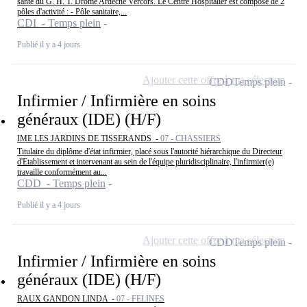
santé du G. H. T. Drôme Ardèche Vercors. Le Centre Hospitalier est composé de 2
pôles d'activité : - Pôle sanitaire,...
CDI - Temps plein
Publié il y a 4 jours
Ajouter cette offre à ma sélection
CDD
Temps plein
Infirmier / Infirmière en soins
généraux (IDE) (H/F)
IME LES JARDINS DE TISSERANDS -
07 - CHASSIERS
Titulaire du diplôme d'état infirmier, placé sous l'autorité hiérarchique du Directeur
d'Etablissement et intervenant au sein de l'équipe pluridisciplinaire, l'infirmier(e)
travaille conformément au...
CDD - Temps plein
Publié il y a 4 jours
Ajouter cette offre à ma sélection
CDD
Temps plein
Infirmier / Infirmière en soins
généraux (IDE) (H/F)
RAUX GANDON LINDA -
07 - FELINES