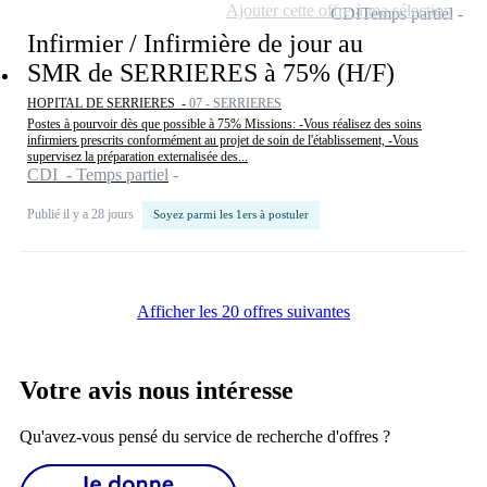
Ajouter cette offre à ma sélection
CDI
Temps partiel
Infirmier / Infirmière de jour au
SMR de SERRIERES à 75% (H/F)
HOPITAL DE SERRIERES -
07 - SERRIERES
Postes à pourvoir dès que possible à 75% Missions: -Vous réalisez des soins
infirmiers prescrits conformément au projet de soin de l'établissement, -Vous
supervisez la préparation externalisée des...
CDI - Temps partiel
Publié il y a 28 jours
Soyez parmi les 1ers à postuler
Afficher les 20 offres suivantes
Votre avis nous intéresse
Qu'avez-vous pensé du service de recherche d'offres ?