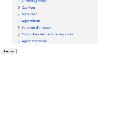
Fermer
Fermer
le détail de l'offre
/
Offre
sur
Offre précéden