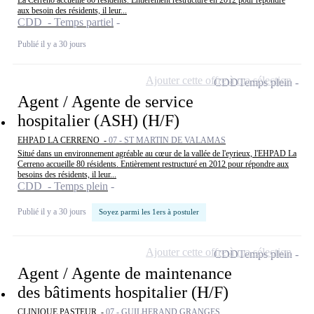
aux besoin des résidents, il leur...
CDD - Temps partiel
Publié il y a 30 jours
Ajouter cette offre à ma sélection
CDD
Temps plein
Agent / Agente de service
hospitalier (ASH) (H/F)
EHPAD LA CERRENO -
07 - ST MARTIN DE VALAMAS
Situé dans un environnement agréable au cœur de la vallée de l'eyrieux, l'EHPAD La
Cerreno accueille 80 résidents. Entièrement restructuré en 2012 pour répondre aux
besoins des résidents, il leur...
CDD - Temps plein
Publié il y a 30 jours
Soyez parmi les 1ers à postuler
Ajouter cette offre à ma sélection
CDD
Temps plein
Agent / Agente de maintenance
des bâtiments hospitalier (H/F)
CLINIQUE PASTEUR -
07 - GUILHERAND GRANGES