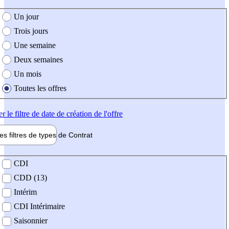
e création de l'offre
Un jour
Trois jours
Une semaine
Deux semaines
Un mois
Toutes les offres
er
le filtre de date de création de l'offre
les filtres de types de
Contrat
de contrat
CDI
CDD (13)
Intérim
CDI Intérimaire
Saisonnier