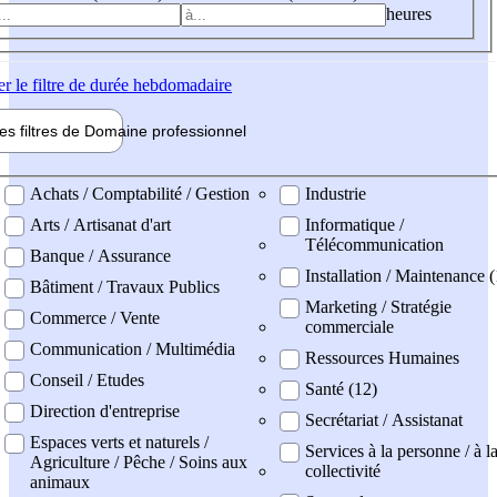
heures
er
le filtre de durée hebdomadaire
les filtres de
Domaine pro
fessionnel
ne professionel
Achats / Comptabilité / Gestion
Industrie
Arts / Artisanat d'art
Informatique /
Télécommunication
Banque / Assurance
Installation / Maintenance (
Bâtiment / Travaux Publics
Marketing / Stratégie
Commerce / Vente
commerciale
Communication / Multimédia
Ressources Humaines
Conseil / Etudes
Santé (12)
Direction d'entreprise
Secrétariat / Assistanat
Espaces verts et naturels /
Services à la personne / à l
Agriculture / Pêche / Soins aux
collectivité
animaux