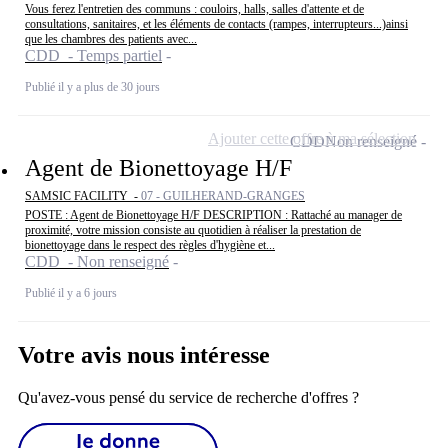
Vous ferez l'entretien des communs : couloirs, halls, salles d'attente et de
consultations, sanitaires, et les éléments de contacts (rampes, interrupteurs...)ainsi
que les chambres des patients avec...
CDD - Temps partiel
Publié il y a plus de 30 jours
Ajouter cette offre à ma sélection
CDD
Non renseigné
Agent de Bionettoyage H/F
SAMSIC FACILITY -
07 - GUILHERAND-GRANGES
POSTE : Agent de Bionettoyage H/F DESCRIPTION : Rattaché au manager de
proximité, votre mission consiste au quotidien à réaliser la prestation de
bionettoyage dans le respect des règles d'hygiène et...
CDD - Non renseigné
Publié il y a 6 jours
Votre avis nous intéresse
Qu'avez-vous pensé du service de recherche d'offres ?