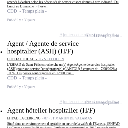
amenés à évoluer selon les nécessités de service et sont donnés à titre indicatif : Du
Lundi au Dimanche : - Poste...
CDD - Temps plein
Publié il y a 30 jours
Ajouter cette offre à ma sélection
CDD
Temps plein
Agent / Agente de service
hospitalier (ASH) (H/F)
HOPITAL LOCAL -
07 - ST FELICIEN
L'EHPAD de Saint-Félicien recherche un(e) Agent/Agente de service hospitalier
(ASH) pour son service "unité protégée" (CANTOU) à compter du 17/08/2026 à
100%. Les postes sont organisés en 12h00 tous...
CDD - Temps plein
Publié il y a 30 jours
Ajouter cette offre à ma sélection
CDD
Temps partiel
Agent hôtelier hospitalier (H/F)
EHPAD LA CERRENO -
07 - ST MARTIN DE VALAMAS
Situé dans un environnement d agréable au cœur de la vallée de l'Eyrieux, l'EHPAD
La Cerreno accueille 80 résidents. Entièrement restructuré en 2012 pour répondre