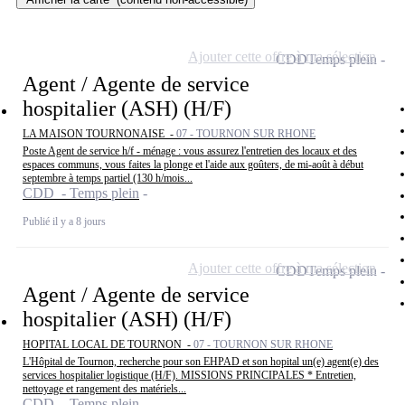
Ajouter cette offre à ma sélection
CDD
Temps plein
Agent / Agente de service
hospitalier (ASH) (H/F)
LA MAISON TOURNONAISE -
07 - TOURNON SUR RHONE
Poste Agent de service h/f - ménage : vous assurez l'entretien des locaux et des
espaces communs, vous faites la plonge et l'aide aux goûters, de mi-août à début
septembre à temps partiel (130 h/mois...
CDD - Temps plein
Publié il y a 8 jours
Ajouter cette offre à ma sélection
CDD
Temps plein
Agent / Agente de service
hospitalier (ASH) (H/F)
HOPITAL LOCAL DE TOURNON -
07 - TOURNON SUR RHONE
L'Hôpital de Tournon, recherche pour son EHPAD et son hopital un(e) agent(e) des
services hospitalier logistique (H/F). MISSIONS PRINCIPALES * Entretien,
nettoyage et rangement des matériels...
CDD - Temps plein