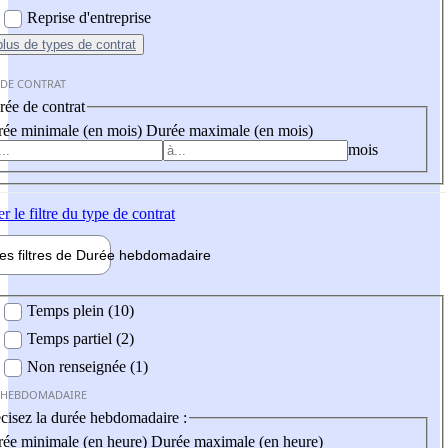
Reprise d'entreprise
plus
de types de contrat
 DE CONTRAT
ée de contrat
ée minimale (en mois)
Durée maximale (en mois)
mois
er
le filtre du type de contrat
les filtres de
Durée hebdo
madaire
 hebdomadaire
Temps plein (10)
Temps partiel (2)
Non renseignée (1)
 HEBDOMADAIRE
cisez la durée hebdomadaire :
ée minimale (en heure)
Durée maximale (en heure)