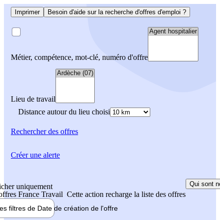
Imprimer
Besoin d'aide sur la recherche d'offres d'emploi ?
Métier, compétence, mot-clé, numéro d'offre
Lieu de travail
Distance autour du lieu choisi
Rechercher
des offres
Créer une alerte
Qui sont n
icher uniquement
 offres France Travail
Cette action recharge la liste des offres
les filtres de
Date de création
de l'offre