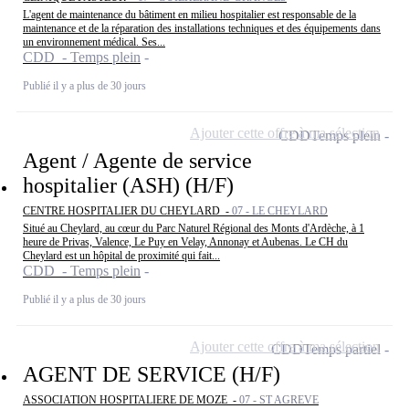
L'agent de maintenance du bâtiment en milieu hospitalier est responsable de la
maintenance et de la réparation des installations techniques et des équipements dans
un environnement médical. Ses...
CDD - Temps plein
Publié il y a plus de 30 jours
Ajouter cette offre à ma sélection
CDD
Temps plein
Agent / Agente de service
hospitalier (ASH) (H/F)
CENTRE HOSPITALIER DU CHEYLARD -
07 - LE CHEYLARD
Situé au Cheylard, au cœur du Parc Naturel Régional des Monts d'Ardèche, à 1
heure de Privas, Valence, Le Puy en Velay, Annonay et Aubenas. Le CH du
Cheylard est un hôpital de proximité qui fait...
CDD - Temps plein
Publié il y a plus de 30 jours
Ajouter cette offre à ma sélection
CDD
Temps partiel
AGENT DE SERVICE (H/F)
ASSOCIATION HOSPITALIERE DE MOZE -
07 - ST AGREVE