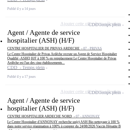
Publié il y a 14 jours
Ajouter cette offre à ma sélection
CDD
Temps plein
Agent / Agente de service
hospitalier (ASH) (H/F)
CENTRE HOSPITALIER DE PRIVAS ARDECHE -
07 - PRIVAS
Le Centre Hospitalier de Privas Ardèche recrute un Agent de Service Hospitalier
Qualifié -ASHQ H/F à 100 % en remplacement Le Centre Hospitalier de Privas
Ardèche est l'un des cinq établissements...
CDD - Temps plein
Publié il y a 17 jours
Ajouter cette offre à ma sélection
CDD
Temps plein
Agent / Agente de service
hospitalier (ASH) (H/F)
CENTRE HOSPITALIER ARDECHE NORD -
07 - ANNONAY
Le Centre Hospitalier d'ANNONAY recherche un(e) ASH Bio nettoyage à 100 %
dans notre service réanimation à 100% à compter du 24/08/2026 Vaccin Hépatite B