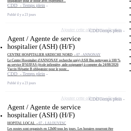
obligatoire pour le poste avec expérience...
CDD - Temps plein
Publié il y a 23 jours
Ajouter cette offre à ma sélection
CDD
Temps plein
Agent / Agente de service
hospitalier (ASH) (H/F)
CENTRE HOSPITALIER ARDECHE NORD -
07 - ANNONAY
Le Centre Hospitalier d'ANNONAY recherche un(e) ASH Bio nettoyage à 100 %
au service IFSI/IFAS (école infirmière, aide-soignante) à compter du 24/08/2026
Vaccin Hépatite B obligatoire pour le poste...
CDD - Temps plein
Publié il y a 23 jours
Ajouter cette offre à ma sélection
CDD
Temps plein
Agent / Agente de service
hospitalier (ASH) (H/F)
HOPITAL LOCAL -
07 - LALOUVESC
Les postes sont organisés en 12h00 tous les jours. Les horaires pourront être