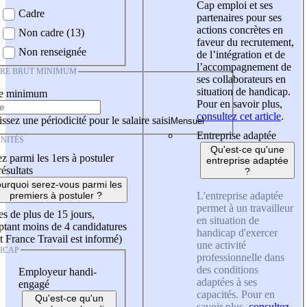
Cap emploi et ses
Cadre
partenaires pour ses
actions concrètes en
Non cadre (13)
faveur du recrutement,
Non renseignée
de l’intégration et de
l’accompagnement de
IRE BRUT MINIMUM
ses collaborateurs en
situation de handicap.
re minimum
Pour en savoir plus,
consultez cet article
.
ssez une périodicité pour le salaire saisi
Entreprise adaptée
NITÉS
Qu'est-ce qu'une
z parmi les 1ers à postuler
entreprise adaptée
résultats
?
urquoi serez-vous parmi les
L'entreprise adaptée
premiers à postuler ?
permet à un travailleur
es de plus de 15 jours,
en situation de
tant moins de 4 candidatures
handicap d'exercer
t France Travail est informé)
une activité
ICAP
professionnelle dans
des conditions
Employeur handi-
adaptées à ses
engagé
capacités. Pour en
Qu'est-ce qu'un
savoir plus,
consultez