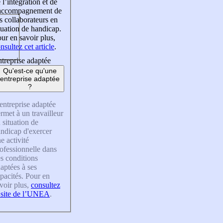
 l’intégration et de
’accompagnement de
s collaborateurs en
tuation de handicap.
ur en savoir plus,
nsultez cet article
.
treprise adaptée
Qu'est-ce qu'une
entreprise adaptée
?
entreprise adaptée
rmet à un travailleur
 situation de
ndicap d'exercer
e activité
ofessionnelle dans
s conditions
aptées à ses
pacités. Pour en
voir plus,
consultez
 site de l’UNEA
.