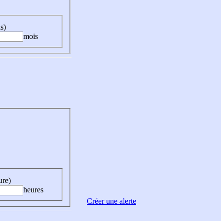
s)
mois
ure)
heures
Créer une alerte