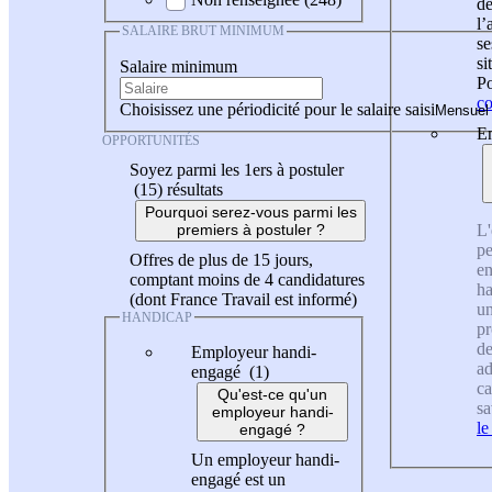
de
l
SALAIRE BRUT MINIMUM
se
si
Salaire minimum
Po
co
Choisissez une périodicité pour le salaire saisi
En
OPPORTUNITÉS
Soyez parmi les 1ers à postuler
(15)
résultats
Pourquoi serez-vous parmi les
L'
premiers à postuler ?
pe
Offres de plus de 15 jours,
en
comptant moins de 4 candidatures
ha
(dont France Travail est informé)
un
HANDICAP
pr
de
Employeur handi-
ad
engagé (1)
ca
Qu'est-ce qu'un
sa
employeur handi-
le
engagé ?
Un employeur handi-
engagé est un