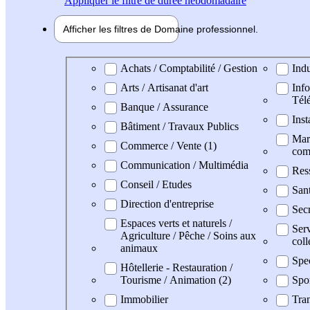
Appliquer
le filtre de durée hebdomadaire
Afficher les filtres de
Domaine pro
fessionnel
Domaine professionel
Achats / Comptabilité / Gestion
Indu
Arts / Artisanat d'art
Info
Tél
Banque / Assurance
Inst
Bâtiment / Travaux Publics
Mark
Commerce / Vente (1)
com
Communication / Multimédia
Res
Conseil / Etudes
San
Direction d'entreprise
Secr
Espaces verts et naturels /
Serv
Agriculture / Pêche / Soins aux
coll
animaux
Spe
Hôtellerie - Restauration /
Tourisme / Animation (2)
Spo
Immobilier
Tran