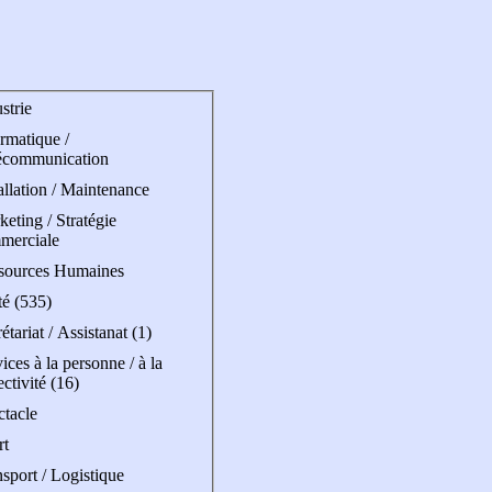
strie
rmatique /
écommunication
allation / Maintenance
eting / Stratégie
merciale
sources Humaines
té (535)
étariat / Assistanat (1)
ices à la personne / à la
ectivité (16)
ctacle
rt
sport / Logistique