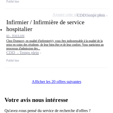
Publié hier
Ajouter cette offre à ma sélection
CDD
Temps plein
Infirmier / Infirmière de service
hospitalier
83 - TOULON
Chez Domusvi, en qualité d'infirmier(e), vous êtes indispensable à la qualité de la
prise en soins des résidents, de leur bien-être et de leur confort. Vous participez au
processus d'admission des...
CDD - Temps plein
Publié hier
Afficher les 20 offres suivantes
Votre avis nous intéresse
Qu'avez-vous pensé du service de recherche d'offres ?