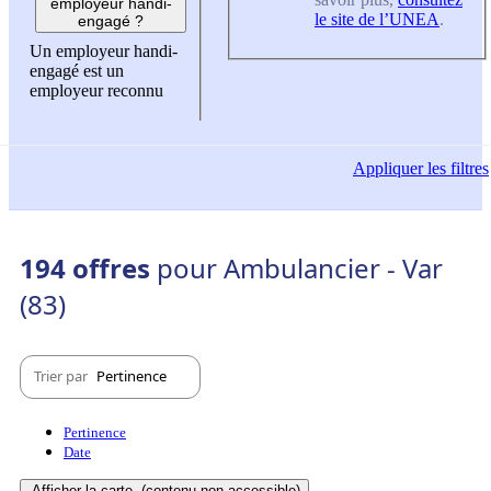
employeur handi-
le site de l’UNEA
.
engagé ?
Un employeur handi-
engagé est un
employeur reconnu
Appliquer
les filtres
194 offres
pour Ambulancier - Var
(83)
Trier par
Pertinence
Pertinence
Date
Afficher la carte
(contenu non-accessible)