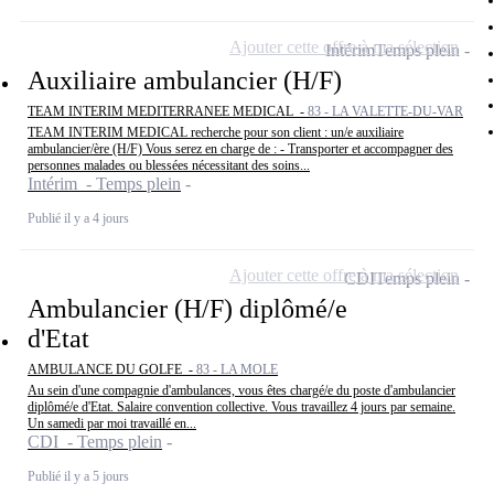
Ajouter cette offre à ma sélection
Intérim
Temps plein
Auxiliaire ambulancier (H/F)
TEAM INTERIM MEDITERRANEE MEDICAL -
83 - LA VALETTE-DU-VAR
TEAM INTERIM MEDICAL recherche pour son client : un/e auxiliaire
ambulancier/ère (H/F) Vous serez en charge de : - Transporter et accompagner des
personnes malades ou blessées nécessitant des soins...
Intérim - Temps plein
Publié il y a 4 jours
Ajouter cette offre à ma sélection
CDI
Temps plein
Ambulancier (H/F) diplômé/e
d'Etat
AMBULANCE DU GOLFE -
83 - LA MOLE
Au sein d'une compagnie d'ambulances, vous êtes chargé/e du poste d'ambulancier
diplômé/e d'Etat. Salaire convention collective. Vous travaillez 4 jours par semaine.
Un samedi par moi travaillé en...
CDI - Temps plein
Publié il y a 5 jours