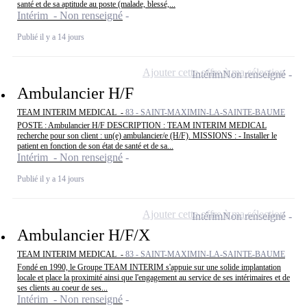
santé et de sa aptitude au poste (malade, blessé,...
Intérim - Non renseigné
Publié il y a 14 jours
Ajouter cette offre à ma sélection
Intérim
Non renseigné
Ambulancier H/F
TEAM INTERIM MEDICAL -
83 - SAINT-MAXIMIN-LA-SAINTE-BAUME
POSTE : Ambulancier H/F DESCRIPTION : TEAM INTERIM MEDICAL
recherche pour son client : un(e) ambulancier/e (H/F). MISSIONS : - Installer le
patient en fonction de son état de santé et de sa...
Intérim - Non renseigné
Publié il y a 14 jours
Ajouter cette offre à ma sélection
Intérim
Non renseigné
Ambulancier H/F/X
TEAM INTERIM MEDICAL -
83 - SAINT-MAXIMIN-LA-SAINTE-BAUME
Fondé en 1990, le Groupe TEAM INTERIM s'appuie sur une solide implantation
locale et place la proximité ainsi que l'engagement au service de ses intérimaires et de
ses clients au coeur de ses...
Intérim - Non renseigné