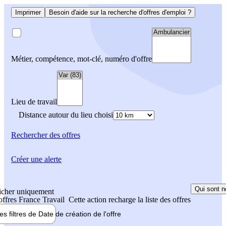
Imprimer
Besoin d'aide sur la recherche d'offres d'emploi ?
Métier, compétence, mot-clé, numéro d'offre
Lieu de travail
Distance autour du lieu choisi
Rechercher
des offres
Créer une alerte
Qui sont n
icher uniquement
 offres France Travail
Cette action recharge la liste des offres
les filtres de
Date de création
de l'offre