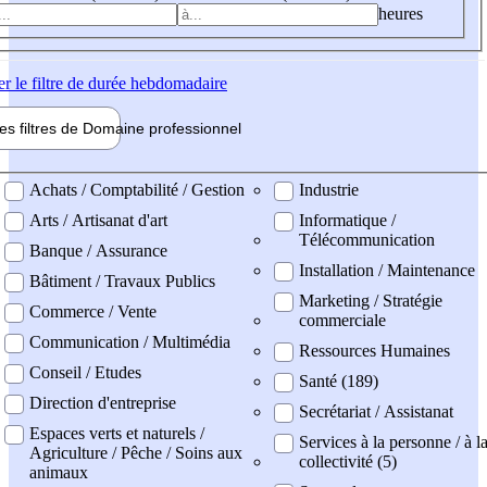
heures
er
le filtre de durée hebdomadaire
les filtres de
Domaine pro
fessionnel
ne professionel
Achats / Comptabilité / Gestion
Industrie
Arts / Artisanat d'art
Informatique /
Télécommunication
Banque / Assurance
Installation / Maintenance
Bâtiment / Travaux Publics
Marketing / Stratégie
Commerce / Vente
commerciale
Communication / Multimédia
Ressources Humaines
Conseil / Etudes
Santé (189)
Direction d'entreprise
Secrétariat / Assistanat
Espaces verts et naturels /
Services à la personne / à l
Agriculture / Pêche / Soins aux
collectivité (5)
animaux