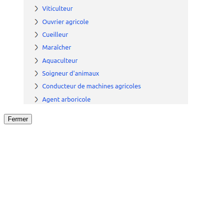
Fermer
Fermer
le détail de l'offre
/
Offre
sur
Offre précéden