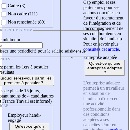
Cap emploi et ses
Cadre (3)
partenaires pour ses
actions concrètes en
Non cadre (111)
faveur du recrutement,
Non renseignée (80)
de l’intégration et de
l’accompagnement de
IRE BRUT MINIMUM
ses collaborateurs en
situation de handicap.
re minimum
Pour en savoir plus,
consultez cet article
.
ssez une périodicité pour le salaire saisi
Entreprise adaptée
NITÉS
Qu'est-ce qu'une
z parmi les 1ers à postuler
entreprise adaptée
résultats
?
urquoi serez-vous parmi les
L'entreprise adaptée
premiers à postuler ?
permet à un travailleur
es de plus de 15 jours,
en situation de
tant moins de 4 candidatures
handicap d'exercer
t France Travail est informé)
une activité
ICAP
professionnelle dans
des conditions
Employeur handi-
adaptées à ses
engagé
capacités. Pour en
Qu'est-ce qu'un
savoir plus,
consultez