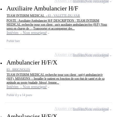
Ajouter cette offre à ma sélection
Intérim
Non renseigné
Auxiliaire Ambulancier H/F
TEAM INTERIM MEDICAL -
83 - VALETTE-DU-VAR
POSTE : Auxiliaire Ambulancier H/F DESCRIPTION : TEAM INTERIM
MEDICAL recherche pour son client : un/e auxiliaire ambulancier/ère (H/F) Vous
serez en charge de : - Transporter et accompagner des...
Intérim - Non renseigné
Publié hier
Ajouter cette offre à ma sélection
Intérim
Non renseigné
Ambulancier H/F/X
83 - BRIGNOLES
TEAM INTERIM MEDICAL recherche pour son client : un(e) ambulancier/e
(H/F). MISSIONS :- Installer le patient en fonction de son état de santé et de sa
aptitude au poste (malade, blessé, femme...
Intérim - Non renseigné
Publié il y a 14 jours
Ajouter cette offre à ma sélection
Intérim
Non renseigné
Ambulancier H/F/X