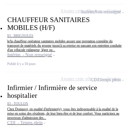
Ajouter cette offre à ma sélection
Intérim
Non renseigné
CHAUFFEUR SANITAIRES
MOBILES (H/F)
83 - BRIGNOLES
le/la chauffeur opérateur sanitaires mobiles assure une prestation complète du
transport de matériels du groupe jusqu'à sa reprise en passant son entretien conduite
d'un véhicule vidangeur, léger ou...
Intérim - Non renseigné
Publié il y a 18 jours
Ajouter cette offre à ma sélection
CDI
Temps plein
Infirmier / Infirmière de service
hospitalier
83 - TOULON
Chez Domusvi, en qualité d'infirmier(e), vous êtes indispensable à la qualité de la
prise en soins des résidents, de leur bien-être et de leur confort. Vous participez au
processus d'admission des...
CDI - Temps plein