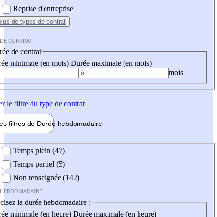
Reprise d'entreprise
plus
de types de contrat
 DE CONTRAT
ée de contrat
ée minimale (en mois)
Durée maximale (en mois)
mois
er
le filtre du type de contrat
les filtres de
Durée hebdo
madaire
 hebdomadaire
Temps plein (47)
Temps partiel (5)
Non renseignée (142)
 HEBDOMADAIRE
cisez la durée hebdomadaire :
ée minimale (en heure)
Durée maximale (en heure)