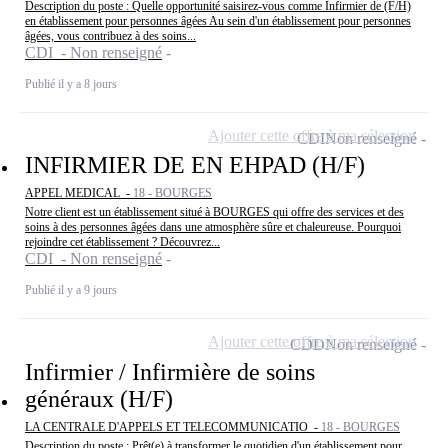
Description du poste : Quelle opportunité saisirez-vous comme Infirmier de (F/H)
en établissement pour personnes âgées Au sein d'un établissement pour personnes
âgées, vous contribuez à des soins...
CDI - Non renseigné
Publié il y a 8 jours
Ajouter cette offre à ma sélection
CDI
Non renseigné
INFIRMIER DE EN EHPAD (H/F)
APPEL MEDICAL -
18 - BOURGES
Notre client est un établissement situé à BOURGES qui offre des services et des
soins à des personnes âgées dans une atmosphère sûre et chaleureuse. Pourquoi
rejoindre cet établissement ? Découvrez...
CDI - Non renseigné
Publié il y a 9 jours
Ajouter cette offre à ma sélection
CDD
Non renseigné
Infirmier / Infirmière de soins
généraux (H/F)
LA CENTRALE D'APPELS ET TELECOMMUNICATIO -
18 - BOURGES
Description du poste : Prêt(e) à transformer le quotidien d'un établissement pour