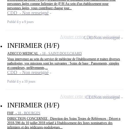
personnes âgées comme Infirmier de (F/H Au sein d'un établissement pour
personnes âgées, vous contribuez chaque jour...
CDD - Non renseigné
Publié il y a 9 jours
Ajouter cette offre à ma sélection
CDD
Non renseigné
INFIRMIER (H/F)
ADECCO MEDICAL -
18 - SAINT-DOULCHARD
Vous intervenez au sein du service de médecine de l'établissement et traitez diverses
pathologies, vos missions sont les suivantes : Soins de base : Pansements, simples
et complexes, prélèvements,...
CDD - Non renseigné
Publié il y a 10 jours
Ajouter cette offre à ma sélection
CDI
Non renseigné
INFIRMIER (H/F)
FHF -
18 - BOURGES
DIRECTION CONCERNEE : Direction des Soins Textes de Références : Décret n
2018-596 du 10 juillet 2018 relatif à l'établissement des listes nominatives des
infirmiers et des pédicures-podologues...