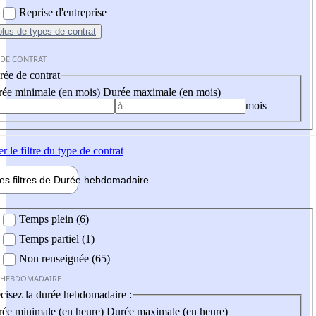
Reprise d'entreprise
plus
de types de contrat
 DE CONTRAT
ée de contrat
ée minimale (en mois)
Durée maximale (en mois)
mois
er
le filtre du type de contrat
les filtres de
Durée hebdo
madaire
 hebdomadaire
Temps plein (6)
Temps partiel (1)
Non renseignée (65)
 HEBDOMADAIRE
cisez la durée hebdomadaire :
ée minimale (en heure)
Durée maximale (en heure)