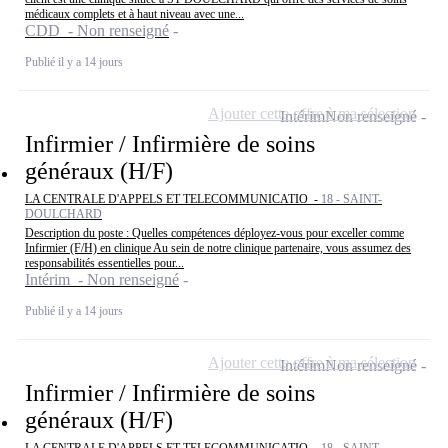
médicaux complets et à haut niveau avec une...
CDD - Non renseigné
Publié il y a 14 jours
Ajouter cette offre à ma sélection
Intérim
Non renseigné
Infirmier / Infirmière de soins
généraux (H/F)
LA CENTRALE D'APPELS ET TELECOMMUNICATIO -
18 - SAINT-
DOULCHARD
Description du poste : Quelles compétences déployez-vous pour exceller comme
Infirmier (F/H) en clinique Au sein de notre clinique partenaire, vous assumez des
responsabilités essentielles pour...
Intérim - Non renseigné
Publié il y a 14 jours
Ajouter cette offre à ma sélection
Intérim
Non renseigné
Infirmier / Infirmière de soins
généraux (H/F)
LA CENTRALE D'APPELS ET TELECOMMUNICATIO -
18 - SAINT-