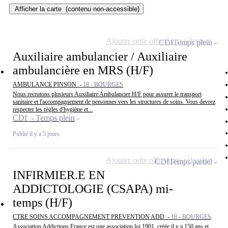
Afficher la carte
(contenu non-accessible)
Ajouter cette offre à ma sélection
CDI
Temps plein
Auxiliaire ambulancier / Auxiliaire
ambulancière en MRS (H/F)
AMBULANCE PINSON -
18 - BOURGES
Nous recrutons plusieurs Auxiliaire Ambulancier H/F pour assurer le transport
sanitaire et l'accompagnement de personnes vers les structures de soins. Vous devrez
respecter les règles d'hygiène et...
CDI - Temps plein
Publié il y a 5 jours
Ajouter cette offre à ma sélection
CDI
Temps partiel
INFIRMIER.E EN
ADDICTOLOGIE (CSAPA) mi-
temps (H/F)
CTRE SOINS ACCOMPAGNEMENT PREVENTION ADD -
18 - BOURGES
Association Addictions France est une association loi 1901, créée il y a 150 ans et