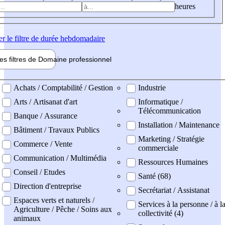
heures
er
le filtre de durée hebdomadaire
les filtres de
Domaine pro
fessionnel
ne professionel
Achats / Comptabilité / Gestion
Industrie
Arts / Artisanat d'art
Informatique /
Télécommunication
Banque / Assurance
Installation / Maintenance
Bâtiment / Travaux Publics
Marketing / Stratégie
Commerce / Vente
commerciale
Communication / Multimédia
Ressources Humaines
Conseil / Etudes
Santé (68)
Direction d'entreprise
Secrétariat / Assistanat
Espaces verts et naturels /
Services à la personne / à l
Agriculture / Pêche / Soins aux
collectivité (4)
animaux