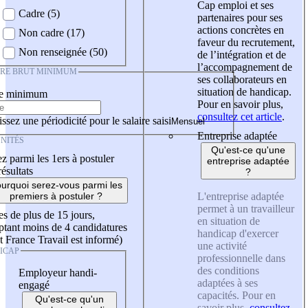
Cap emploi et ses
Cadre (5)
partenaires pour ses
actions concrètes en
Non cadre (17)
faveur du recrutement,
Non renseignée (50)
de l’intégration et de
l’accompagnement de
IRE BRUT MINIMUM
ses collaborateurs en
situation de handicap.
re minimum
Pour en savoir plus,
consultez cet article
.
ssez une périodicité pour le salaire saisi
Entreprise adaptée
NITÉS
Qu'est-ce qu'une
z parmi les 1ers à postuler
entreprise adaptée
résultats
?
urquoi serez-vous parmi les
L'entreprise adaptée
premiers à postuler ?
permet à un travailleur
es de plus de 15 jours,
en situation de
tant moins de 4 candidatures
handicap d'exercer
t France Travail est informé)
une activité
ICAP
professionnelle dans
des conditions
Employeur handi-
adaptées à ses
engagé
capacités. Pour en
Qu'est-ce qu'un
savoir plus,
consultez