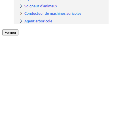
Fermer
Fermer
le détail de l'offre
/
Offre
sur
Offre précéden