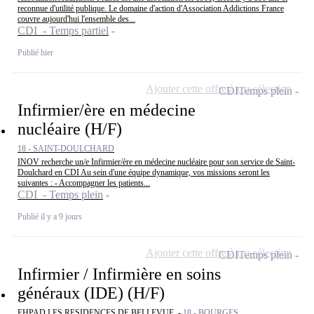
reconnue d'utilité publique. Le domaine d'action d'Association Addictions France
couvre aujourd'hui l'ensemble des...
CDI - Temps partiel
Publié hier
Ajouter cette offre à ma sélection
CDI
Temps plein
Infirmier/ère en médecine
nucléaire (H/F)
18 - SAINT-DOULCHARD
INOV recherche un/e Infirmier/ère en médecine nucléaire pour son service de Saint-
Doulchard en CDI Au sein d'une équipe dynamique, vos missions seront les
suivantes : - Accompagner les patients...
CDI - Temps plein
Publié il y a 9 jours
Ajouter cette offre à ma sélection
CDI
Temps plein
Infirmier / Infirmière en soins
généraux (IDE) (H/F)
EHPAD LES RESIDENCES DE BELLEVUE -
18 - BOURGES