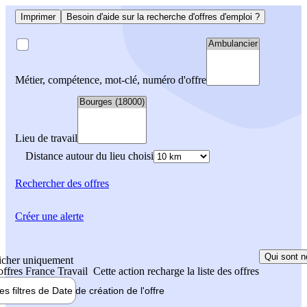
Imprimer
Besoin d'aide sur la recherche d'offres d'emploi ?
Métier, compétence, mot-clé, numéro d'offre
Lieu de travail
Distance autour du lieu choisi
Rechercher
des offres
Créer une alerte
Qui sont n
icher uniquement
 offres France Travail
Cette action recharge la liste des offres
les filtres de
Date de création
de l'offre