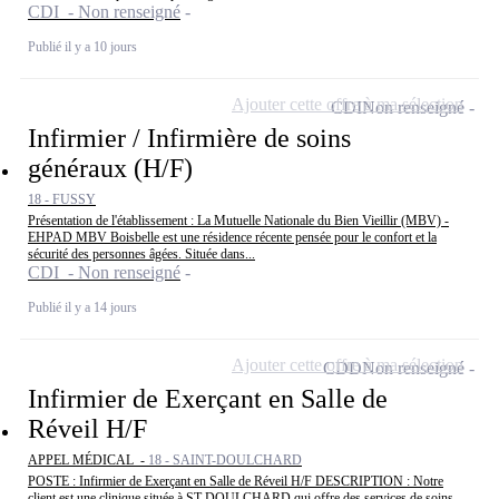
CDI - Non renseigné
Publié il y a 10 jours
Ajouter cette offre à ma sélection
CDI
Non renseigné
Infirmier / Infirmière de soins
généraux (H/F)
18 - FUSSY
Présentation de l'établissement : La Mutuelle Nationale du Bien Vieillir (MBV) -
EHPAD MBV Boisbelle est une résidence récente pensée pour le confort et la
sécurité des personnes âgées. Située dans...
CDI - Non renseigné
Publié il y a 14 jours
Ajouter cette offre à ma sélection
CDD
Non renseigné
Infirmier de Exerçant en Salle de
Réveil H/F
APPEL MÉDICAL -
18 - SAINT-DOULCHARD
POSTE : Infirmier de Exerçant en Salle de Réveil H/F DESCRIPTION : Notre
client est une clinique située à ST DOULCHARD qui offre des services de soins