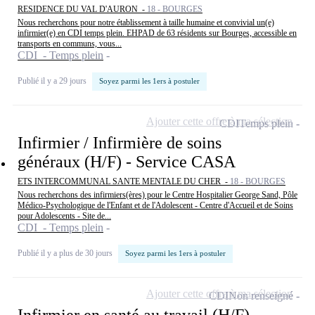
RESIDENCE DU VAL D'AURON -
18 - BOURGES
Nous recherchons pour notre établissement à taille humaine et convivial un(e)
infirmier(e) en CDI temps plein. EHPAD de 63 résidents sur Bourges, accessible en
transports en communs, vous...
CDI - Temps plein
Publié il y a 29 jours
Soyez parmi les 1ers à postuler
Ajouter cette offre à ma sélection
CDI
Temps plein
Infirmier / Infirmière de soins
généraux (H/F) - Service CASA
ETS INTERCOMMUNAL SANTE MENTALE DU CHER -
18 - BOURGES
Nous recherchons des infirmiers(ères) pour le Centre Hospitalier George Sand, Pôle
Médico-Psychologique de l'Enfant et de l'Adolescent - Centre d'Accueil et de Soins
pour Adolescents - Site de...
CDI - Temps plein
Publié il y a plus de 30 jours
Soyez parmi les 1ers à postuler
Ajouter cette offre à ma sélection
CDI
Non renseigné
Infirmier en santé au travail (H/F)