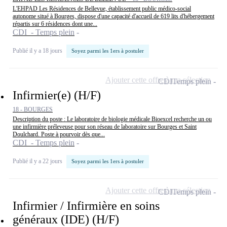
L'EHPAD Les Résidences de Bellevue, établissement public médico-social
autonome situé à Bourges, dispose d'une capacité d'accueil de 619 lits d'hébergement
répartis sur 6 résidences dont une...
CDI - Temps plein
Publié il y a 18 jours
Soyez parmi les 1ers à postuler
Ajouter cette offre à ma sélection
CDI
Temps plein
Infirmier(e) (H/F)
18 - BOURGES
Description du poste : Le laboratoire de biologie médicale Bioexcel recherche un ou
une infirmière préleveuse pour son réseau de laboratoire sur Bourges et Saint
Doulchard. Poste à pourvoir dès que...
CDI - Temps plein
Publié il y a 22 jours
Soyez parmi les 1ers à postuler
Ajouter cette offre à ma sélection
CDI
Temps plein
Infirmier / Infirmière en soins
généraux (IDE) (H/F)