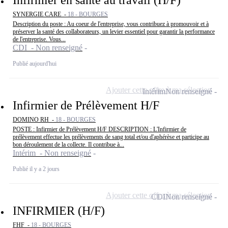
SYNERGIE CARE -
18 - BOURGES
Description du poste : Au coeur de l'entreprise, vous contribuez à promouvoir et à
préserver la santé des collaborateurs, un levier essentiel pour garantir la performance
de l'entreprise. Vous...
CDI - Non renseigné
Publié aujourd'hui
Ajouter cette offre à ma sélection
Intérim
Non renseigné
Infirmier de Prélèvement H/F
DOMINO RH -
18 - BOURGES
POSTE : Infirmier de Prélèvement H/F DESCRIPTION : L'Infirmier de
prélèvement effectue les prélèvements de sang total et/ou d'aphérèse et participe au
bon déroulement de la collecte. Il contribue à...
Intérim - Non renseigné
Publié il y a 2 jours
Ajouter cette offre à ma sélection
CDI
Non renseigné
INFIRMIER (H/F)
FHF -
18 - BOURGES