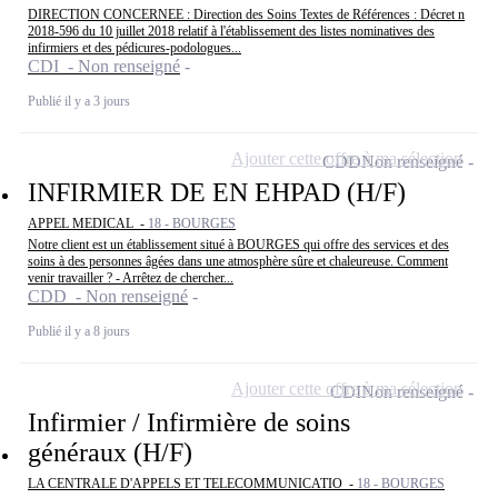
DIRECTION CONCERNEE : Direction des Soins Textes de Références : Décret n
2018-596 du 10 juillet 2018 relatif à l'établissement des listes nominatives des
infirmiers et des pédicures-podologues...
CDI - Non renseigné
Publié il y a 3 jours
Ajouter cette offre à ma sélection
CDD
Non renseigné
INFIRMIER DE EN EHPAD (H/F)
APPEL MEDICAL -
18 - BOURGES
Notre client est un établissement situé à BOURGES qui offre des services et des
soins à des personnes âgées dans une atmosphère sûre et chaleureuse. Comment
venir travailler ? - Arrêtez de chercher...
CDD - Non renseigné
Publié il y a 8 jours
Ajouter cette offre à ma sélection
CDI
Non renseigné
Infirmier / Infirmière de soins
généraux (H/F)
LA CENTRALE D'APPELS ET TELECOMMUNICATIO -
18 - BOURGES