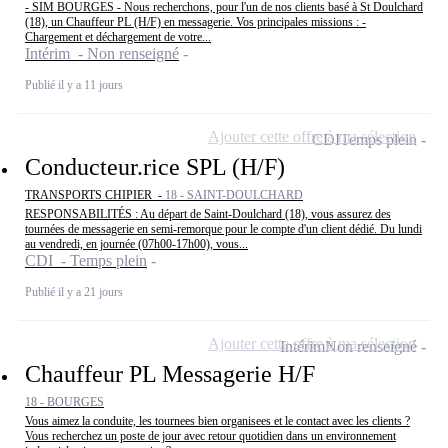
- SIM BOURGES - Nous recherchons, pour l'un de nos clients basé à St Doulchard
(18), un Chauffeur PL (H/F) en messagerie. Vos principales missions : -
Chargement et déchargement de votre...
Intérim - Non renseigné
Publié il y a 11 jours
Ajouter cette offre à ma sélection
CDI
Temps plein
Conducteur.rice SPL (H/F)
TRANSPORTS CHIPIER -
18 - SAINT-DOULCHARD
RESPONSABILITÉS : Au départ de Saint-Doulchard (18), vous assurez des
tournées de messagerie en semi-remorque pour le compte d'un client dédié. Du lundi
au vendredi, en journée (07h00-17h00), vous...
CDI - Temps plein
Publié il y a 21 jours
Ajouter cette offre à ma sélection
Intérim
Non renseigné
Chauffeur PL Messagerie H/F
18 - BOURGES
Vous aimez la conduite, les tournees bien organisees et le contact avec les clients ?
Vous recherchez un poste de jour avec retour quotidien dans un environnement