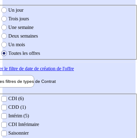
e création de l'offre
Un jour
Trois jours
Une semaine
Deux semaines
Un mois
Toutes les offres
er
le filtre de date de création de l'offre
les filtres de types de
Contrat
de contrat
CDI (6)
CDD (1)
Intérim (5)
CDI Intérimaire
Saisonnier