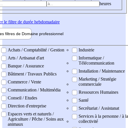
heures
er
le filtre de durée hebdomadaire
les filtres de
Domaine pro
fessionnel
ne professionel
Achats / Comptabilité / Gestion
Industrie
Arts / Artisanat d'art
Informatique /
Télécommunication
Banque / Assurance
Installation / Maintenance
Bâtiment / Travaux Publics
Marketing / Stratégie
Commerce / Vente
commerciale
Communication / Multimédia
Ressources Humaines
Conseil / Etudes
Santé
Direction d'entreprise
Secrétariat / Assistanat
Espaces verts et naturels /
Services à la personne / à l
Agriculture / Pêche / Soins aux
collectivité
animaux