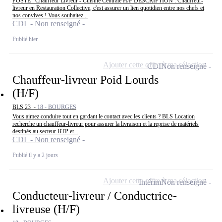
POSTE : Chauffeur Livreur - Cuisine Centrale H/F DESCRIPTION : Chauffeur-
livreur en Restauration Collective, c'est assurer un lien quotidien entre nos chefs et
nos convives ! Vous souhaitez...
CDI - Non renseigné
Publié hier
Ajouter cette offre à ma sélection
CDI
Non renseigné
Chauffeur-livreur Poid Lourds
(H/F)
BLS 23 -
18 - BOURGES
Vous aimez conduire tout en gardant le contact avec les clients ? BLS Location
recherche un chauffeur-livreur pour assurer la livraison et la reprise de matériels
destinés au secteur BTP et...
CDI - Non renseigné
Publié il y a 2 jours
Ajouter cette offre à ma sélection
Intérim
Non renseigné
Conducteur-livreur / Conductrice-
livreuse (H/F)