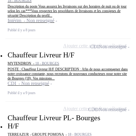
18 - BOURGES
Description du poste Vous assurez les livraisons sur des horaires de nuit ou de jour
selon les cas***Vous respectez les procédures de livraisons et les consignes de
sécurité Description du profil...
Intérim - Non renseigné
Publié il y a 8 jours
Ajouter cette offre à ma sélection
CDI
Non renseigné
Chauffeur Livreur H/F
MYTENDRON -
18 - BOURGES
POSTE : Chauffeur Livreur H/F DESCRIPTION : Afin de nous accompagner dans
notre croissance constante, nous recrutons de nouveaux conducteurs pour notre site
de Bourges (18). Vos missions...
CDI - Non renseigné
Publié il y a 9 jours
Ajouter cette offre à ma sélection
CDD
Non renseigné
Chauffeur Livreur PL- Bourges
H/F
TERREAZUR - GROUPE POMONA -
18 - BOURGES