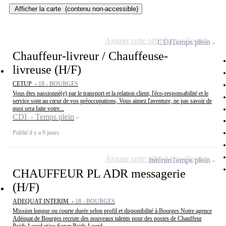
Afficher la carte
(contenu non-accessible)
Ajouter cette offre à ma sélection
CDI
Temps plein
Chauffeur-livreur / Chauffeuse-
livreuse (H/F)
CETUP -
18 - BOURGES
Vous êtes passionné(e) par le transport et la relation client, l'éco-responsabilité et le
service sont au cœur de vos préoccupations, Vous aimez l'aventure, ne pas savoir de
quoi sera faite votre...
CDI - Temps plein
Publié il y a 9 jours
Ajouter cette offre à ma sélection
Intérim
Temps plein
CHAUFFEUR PL ADR messagerie
(H/F)
ADEQUAT INTERIM -
18 - BOURGES
Mission longue ou courte durée selon profil et disponibilité à Bourges Notre agence
Adéquat de Bourges recrute des nouveaux talents pour des postes de Chauffeur