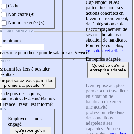
Cap emploi et ses
Cadre
partenaires pour ses
actions concrètes en
Non cadre (9)
faveur du recrutement,
Non renseignée (3)
de l’intégration et de
l’accompagnement de
IRE BRUT MINIMUM
ses collaborateurs en
situation de handicap.
re minimum
Pour en savoir plus,
consultez cet article
.
ssez une périodicité pour le salaire saisi
Entreprise adaptée
NITÉS
Qu'est-ce qu'une
z parmi les 1ers à postuler
entreprise adaptée
résultats
?
urquoi serez-vous parmi les
L'entreprise adaptée
premiers à postuler ?
permet à un travailleur
es de plus de 15 jours,
en situation de
tant moins de 4 candidatures
handicap d'exercer
t France Travail est informé)
une activité
ICAP
professionnelle dans
des conditions
Employeur handi-
adaptées à ses
engagé
capacités. Pour en
Qu'est-ce qu'un
savoir plus,
consultez