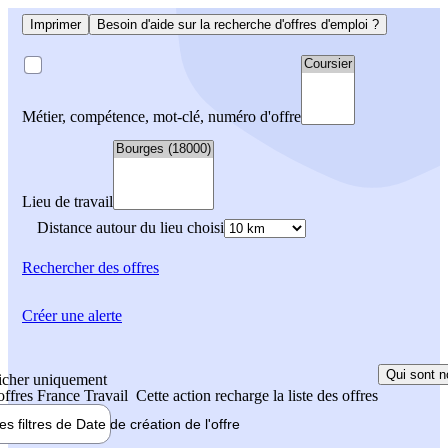
Imprimer
Besoin d'aide sur la recherche d'offres d'emploi ?
Métier, compétence, mot-clé, numéro d'offre
Lieu de travail
Distance autour du lieu choisi
Rechercher
des offres
Créer une alerte
Qui sont n
icher uniquement
 offres France Travail
Cette action recharge la liste des offres
les filtres de
Date de création
de l'offre