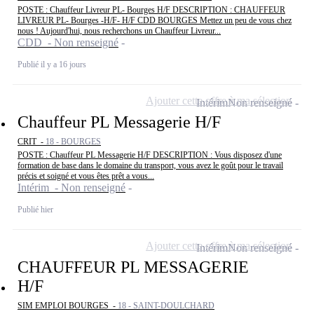
POSTE : Chauffeur Livreur PL- Bourges H/F DESCRIPTION : CHAUFFEUR
LIVREUR PL- Bourges -H/F- H/F CDD BOURGES Mettez un peu de vous chez
nous ! Aujourd'hui, nous recherchons un Chauffeur Livreur...
CDD - Non renseigné
Publié il y a 16 jours
Ajouter cette offre à ma sélection
Intérim
Non renseigné
Chauffeur PL Messagerie H/F
CRIT -
18 - BOURGES
POSTE : Chauffeur PL Messagerie H/F DESCRIPTION : Vous disposez d'une
formation de base dans le domaine du transport, vous avez le goût pour le travail
précis et soigné et vous êtes prêt a vous...
Intérim - Non renseigné
Publié hier
Ajouter cette offre à ma sélection
Intérim
Non renseigné
CHAUFFEUR PL MESSAGERIE
H/F
SIM EMPLOI BOURGES -
18 - SAINT-DOULCHARD