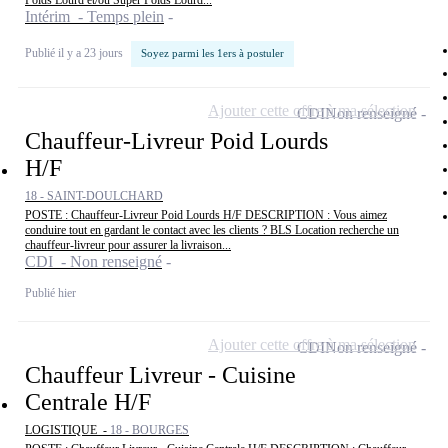
Poids Lourd et/ou Super Poids Lourd...
Intérim - Temps plein
Publié il y a 23 jours
Soyez parmi les 1ers à postuler
Ajouter cette offre à ma sélection
CDI
Non renseigné
Chauffeur-Livreur Poid Lourds
H/F
18 - SAINT-DOULCHARD
POSTE : Chauffeur-Livreur Poid Lourds H/F DESCRIPTION : Vous aimez
conduire tout en gardant le contact avec les clients ? BLS Location recherche un
chauffeur-livreur pour assurer la livraison...
CDI - Non renseigné
Publié hier
Ajouter cette offre à ma sélection
CDI
Non renseigné
Chauffeur Livreur - Cuisine
Centrale H/F
LOGISTIQUE -
18 - BOURGES