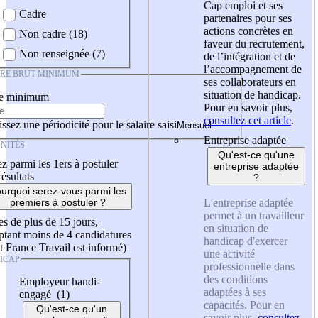
Cap emploi et ses
Cadre
partenaires pour ses
actions concrètes en
Non cadre (18)
faveur du recrutement,
Non renseignée (7)
de l’intégration et de
l’accompagnement de
IRE BRUT MINIMUM
ses collaborateurs en
situation de handicap.
re minimum
Pour en savoir plus,
consultez cet article
.
ssez une périodicité pour le salaire saisi
Entreprise adaptée
NITÉS
Qu'est-ce qu'une
z parmi les 1ers à postuler
entreprise adaptée
résultats
?
urquoi serez-vous parmi les
L'entreprise adaptée
premiers à postuler ?
permet à un travailleur
es de plus de 15 jours,
en situation de
tant moins de 4 candidatures
handicap d'exercer
t France Travail est informé)
une activité
ICAP
professionnelle dans
des conditions
Employeur handi-
adaptées à ses
engagé (1)
capacités. Pour en
Qu'est-ce qu'un
savoir plus,
consultez