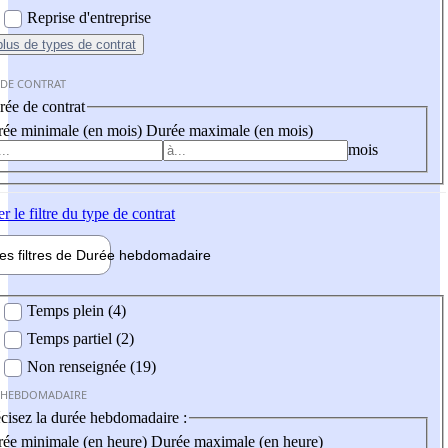
Reprise d'entreprise
plus
de types de contrat
 DE CONTRAT
ée de contrat
ée minimale (en mois)
Durée maximale (en mois)
mois
er
le filtre du type de contrat
les filtres de
Durée hebdo
madaire
 hebdomadaire
Temps plein (4)
Temps partiel (2)
Non renseignée (19)
 HEBDOMADAIRE
cisez la durée hebdomadaire :
ée minimale (en heure)
Durée maximale (en heure)