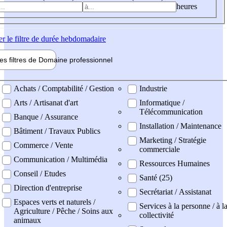
heures
er
le filtre de durée hebdomadaire
les filtres de
Domaine pro
fessionnel
ne professionel
Achats / Comptabilité / Gestion
Industrie
Arts / Artisanat d'art
Informatique /
Télécommunication
Banque / Assurance
Installation / Maintenance
Bâtiment / Travaux Publics
Marketing / Stratégie
Commerce / Vente
commerciale
Communication / Multimédia
Ressources Humaines
Conseil / Etudes
Santé (25)
Direction d'entreprise
Secrétariat / Assistanat
Espaces verts et naturels /
Services à la personne / à l
Agriculture / Pêche / Soins aux
collectivité
animaux