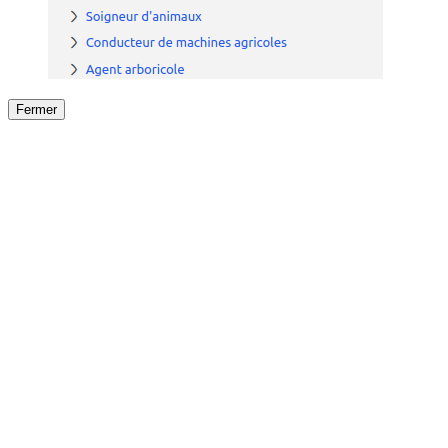
Fermer
Fermer
le détail de l'offre
/
Offre
sur
Offre précéden