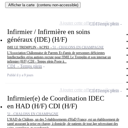
Afficher la carte
(contenu non-accessible)
Ajouter cette offre à ma sélection
CDI
Temps plein
Infirmier / Infirmière en soins
généraux (IDE) (H/F)
IME LE TREMPLIN - ACPEI -
51 - CHALONS EN CHAMPAGNE
L'Association Châlonnaise de Parents Et d'amis de personnes déficientes
Intellectuelles et/ou autistes recrute pour l'IME Le Tremplin et son internat un
infirmier (H/F) CDI - Temps plein Poste à...
CDI - Temps plein
Publié il y a 9 jours
Ajouter cette offre à ma sélection
CDI
Temps plein
Infirmier(e) de Coordination IDEC
en HAD (H/F) CDI (H/F)
51 - CHALONS EN CHAMPAGNE
L'HAD de Châlons, un des 5 établissements d'HaD France, est un établissement de
santé assurant la prise en charge, à domicile, de patients de tout âge nécessitant des