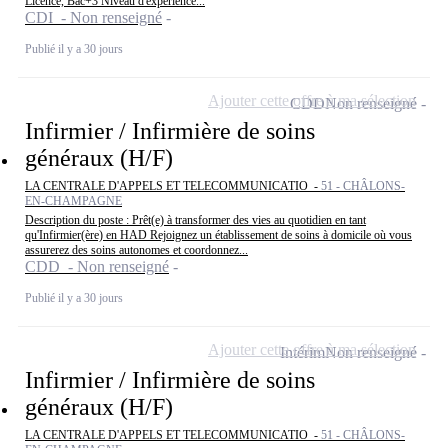
Licence, Bac+3 Niveau d'expérience...
CDI - Non renseigné
Publié il y a 30 jours
Ajouter cette offre à ma sélection
CDD
Non renseigné
Infirmier / Infirmière de soins
généraux (H/F)
LA CENTRALE D'APPELS ET TELECOMMUNICATIO -
51 - CHÂLONS-
EN-CHAMPAGNE
Description du poste : Prêt(e) à transformer des vies au quotidien en tant
qu'Infirmier(ère) en HAD Rejoignez un établissement de soins à domicile où vous
assurerez des soins autonomes et coordonnez...
CDD - Non renseigné
Publié il y a 30 jours
Ajouter cette offre à ma sélection
Intérim
Non renseigné
Infirmier / Infirmière de soins
généraux (H/F)
LA CENTRALE D'APPELS ET TELECOMMUNICATIO -
51 - CHÂLONS-