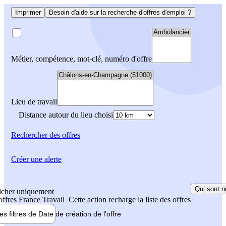
Imprimer
Besoin d'aide sur la recherche d'offres d'emploi ?
Métier, compétence, mot-clé, numéro d'offre
Lieu de travail
Distance autour du lieu choisi
Rechercher
des offres
Créer une alerte
Qui sont n
icher uniquement
 offres France Travail
Cette action recharge la liste des offres
les filtres de
Date de création
de l'offre