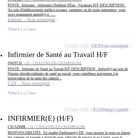
POSTE : Infirmier - Infirmière Diplômé d'État - Vacations H/F DESCRIPTION :
Au sein d'établissements médico-sociaux, sanitaires ou de soins partenaires, vous
serez notamment amené(e) à : -...
Intérim - Non renseigné
Publié il y a 2 jours
Ajouter cette offre à ma sélection
CDI
Non renseigné
Infirmier de Santé au Travail H/F
SWITCH -
51 - CHÂLONS-EN-CHAMPAGNE
POSTE : Infirmier de Santé au Travail H/F DESCRIPTION : Intégré(e) au sein de
l'équipe pluridisciplinaire de santé au travail, vous contribuez activement à la
préservation de la santé des salariés...
CDI - Non renseigné
Publié il y a 2 jours
Ajouter cette offre à ma sélection
CDI
Temps partiel
INFIRMIER(E) (H/F)
CSI ADMR -
51 - CHÂLONS-EN-CHAMPAGNE
RESPONSABILITÉS : En qualité d'infirmier(e) DE, vous assurer la prise en charge
des patients en tournée à domicile avec véhicule de service et au Centre, sous la