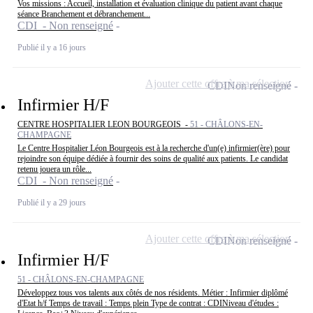
Vos missions : Accueil, installation et évaluation clinique du patient avant chaque
séance Branchement et débranchement...
CDI - Non renseigné
Publié il y a 16 jours
Ajouter cette offre à ma sélection
CDI
Non renseigné
Infirmier H/F
CENTRE HOSPITALIER LEON BOURGEOIS -
51 - CHÂLONS-EN-
CHAMPAGNE
Le Centre Hospitalier Léon Bourgeois est à la recherche d'un(e) infirmier(ère) pour
rejoindre son équipe dédiée à fournir des soins de qualité aux patients. Le candidat
retenu jouera un rôle...
CDI - Non renseigné
Publié il y a 29 jours
Ajouter cette offre à ma sélection
CDI
Non renseigné
Infirmier H/F
51 - CHÂLONS-EN-CHAMPAGNE
Développez tous vos talents aux côtés de nos résidents. Métier : Infirmier diplômé
d'Etat h/f Temps de travail : Temps plein Type de contrat : CDINiveau d'études :