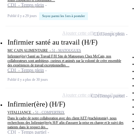
soins complexes et coordonnés....
CDI - Temps plein
Publié il y a 29 jours
Soyez parmi les 1ers à postuler
Ajouter cette offre à ma sélection
CDI
Temps plein
Infirmier santé au travail (H/F)
MC CAIN ALIMENTAIRE -
51 - MATOUGUES
Infirmier(ère) Santé au Travail F/H Site de Matougues Chez McCain, nos
collaborateurs sont ambitieux, curieux et animés par la volonté de créer ensemble
des expériences de travail exceptionnelles....
CDI - Temps plein
Publié il y a plus de 30 jours
Ajouter cette offre à ma sélection
CDI
Temps partiel
Infirmier(ère) (H/F)
VITALLIANCE -
51 - COMPERTRIX
Dans le cadre de notre collaboration avec des client AET (trachéotomie), nous
recherchons des Infirmier(ère)s H/F afin d'assurer la prise en charge et le suivi des
patients dans le respect des...
CDI - Temps partiel