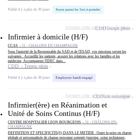
Publié il y a plus de 30 jours
Soyez parmi les 1ers à postuler
Ajouter cette offre à ma sélection
CDD
Temps plein
Infirmier à domicile (H/F)
CCAS -
51 - CHALONS EN CHAMPAGNE
Sous l'autorité de la Responsable du SAD et de l'ESAD, vos missions seront les
suivantes : Accueillir les patients, assurer les relations avec les familles et les
médecins, Accompagner l'IDEC dans...
CDD - Temps plein
Publié il y a plus de 30 jours
Employeur handi-engagé
Ajouter cette offre à ma sélection
CDI
Non renseigné
Infirmier(ère) en Réanimation et
Unité de Soins Continus (H/F)
CENTRE HOSPITALIER LEON BOURGEOIS -
51 - CHÂLONS-EN-
CHAMPAGNE
DEFINITION ET SPECIFICITE(S) DANS LE METIER : Outre la prise en charge
globale et personnalisée de chaque personne soignée (nursing, soins techniques,