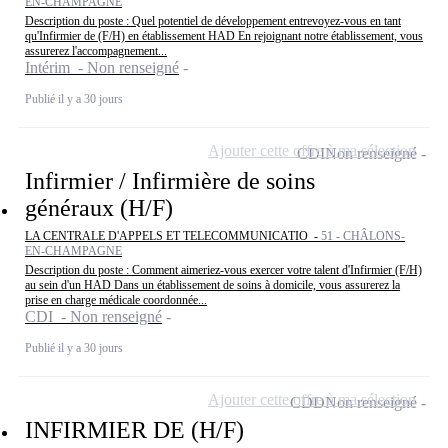
EN-CHAMPAGNE
Description du poste : Quel potentiel de développement entrevoyez-vous en tant
qu'Infirmier de (F/H) en établissement HAD En rejoignant notre établissement, vous
assurerez l'accompagnement...
Intérim - Non renseigné
Publié il y a 30 jours
Ajouter cette offre à ma sélection
CDI
Non renseigné
Infirmier / Infirmière de soins
généraux (H/F)
LA CENTRALE D'APPELS ET TELECOMMUNICATIO -
51 - CHÂLONS-
EN-CHAMPAGNE
Description du poste : Comment aimeriez-vous exercer votre talent d'Infirmier (F/H)
au sein d'un HAD Dans un établissement de soins à domicile, vous assurerez la
prise en charge médicale coordonnée...
CDI - Non renseigné
Publié il y a 30 jours
Ajouter cette offre à ma sélection
CDD
Non renseigné
INFIRMIER DE (H/F)