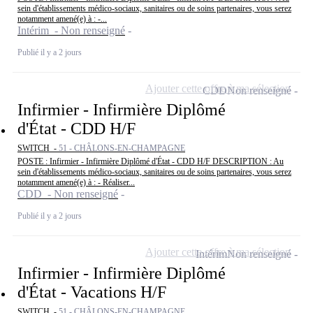
sein d'établissements médico-sociaux, sanitaires ou de soins partenaires, vous serez
notamment amené(e) à : -...
Intérim - Non renseigné
Publié il y a 2 jours
Ajouter cette offre à ma sélection
CDD
Non renseigné
Infirmier - Infirmière Diplômé
d'État - CDD H/F
SWITCH -
51 - CHÂLONS-EN-CHAMPAGNE
POSTE : Infirmier - Infirmière Diplômé d'État - CDD H/F DESCRIPTION : Au
sein d'établissements médico-sociaux, sanitaires ou de soins partenaires, vous serez
notamment amené(e) à : - Réaliser...
CDD - Non renseigné
Publié il y a 2 jours
Ajouter cette offre à ma sélection
Intérim
Non renseigné
Infirmier - Infirmière Diplômé
d'État - Vacations H/F
SWITCH -
51 - CHÂLONS-EN-CHAMPAGNE