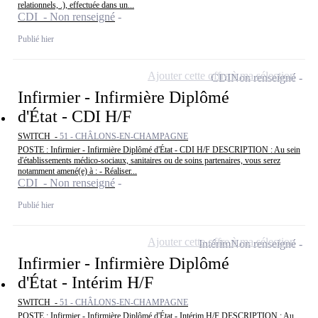
relationnels, .), effectuée dans un...
CDI - Non renseigné
Publié hier
Ajouter cette offre à ma sélection
CDI
Non renseigné
Infirmier - Infirmière Diplômé
d'État - CDI H/F
SWITCH -
51 - CHÂLONS-EN-CHAMPAGNE
POSTE : Infirmier - Infirmière Diplômé d'État - CDI H/F DESCRIPTION : Au sein
d'établissements médico-sociaux, sanitaires ou de soins partenaires, vous serez
notamment amené(e) à : - Réaliser...
CDI - Non renseigné
Publié hier
Ajouter cette offre à ma sélection
Intérim
Non renseigné
Infirmier - Infirmière Diplômé
d'État - Intérim H/F
SWITCH -
51 - CHÂLONS-EN-CHAMPAGNE
POSTE : Infirmier - Infirmière Diplômé d'État - Intérim H/F DESCRIPTION : Au