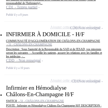
responsabilité de l'Infirmier(e)...
CDI - Temps partiel
Publié il y a 8 jours
Ajouter cette offre à ma sélection
CDD
Non renseigné
INFIRMIER À DOMICILE - H/F
COMMUNAUTÉ D'AGGLOMÉRATION DE CHÂLONS-EN-CHAMPAGNE
-
51 - CHÂLONS-EN-CHAMPAGNE
Description : Sous l'autorité de la Responsable du SAD et de l'ESAD, vos missions
seront les suivantes : - Accueillir les patients, assurer les relations avec les familles et
les médecins, -...
CDD - Non renseigné
Publié il y a 10 jours
Ajouter cette offre à ma sélection
CDI
Non renseigné
Infirmier en Hémodialyse
Châlons-En-Champagne H/F
SWITCH -
51 - CHÂLONS-EN-CHAMPAGNE
POSTE : Infirmier en Hémodialyse Châlons-En-Champagne H/F DESCRIPTION :