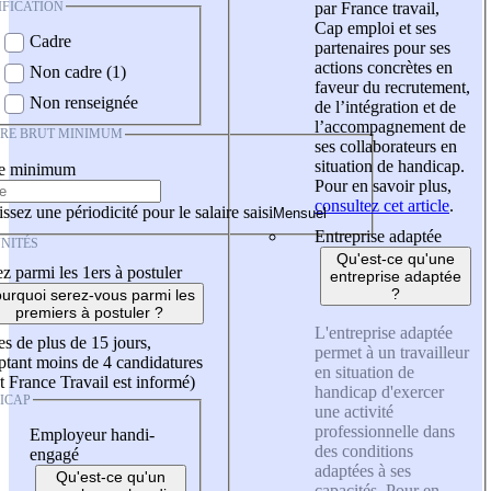
IFICATION
par France travail,
Cap emploi et ses
Cadre
partenaires pour ses
actions concrètes en
Non cadre (1)
faveur du recrutement,
Non renseignée
de l’intégration et de
l’accompagnement de
IRE BRUT MINIMUM
ses collaborateurs en
situation de handicap.
re minimum
Pour en savoir plus,
consultez cet article
.
ssez une périodicité pour le salaire saisi
Entreprise adaptée
NITÉS
Qu'est-ce qu'une
z parmi les 1ers à postuler
entreprise adaptée
?
urquoi serez-vous parmi les
premiers à postuler ?
L'entreprise adaptée
es de plus de 15 jours,
permet à un travailleur
tant moins de 4 candidatures
en situation de
t France Travail est informé)
handicap d'exercer
ICAP
une activité
professionnelle dans
Employeur handi-
des conditions
engagé
adaptées à ses
Qu'est-ce qu'un
capacités. Pour en