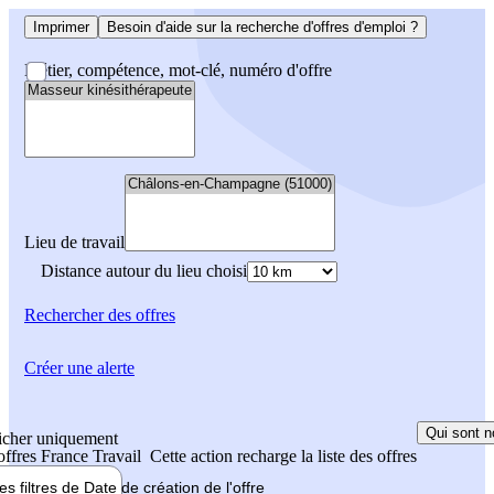
Imprimer
Besoin d'aide sur la recherche d'offres d'emploi ?
Métier, compétence, mot-clé, numéro d'offre
Lieu de travail
Distance autour du lieu choisi
Rechercher
des offres
Créer une alerte
Qui sont n
icher uniquement
 offres France Travail
Cette action recharge la liste des offres
les filtres de
Date de création
de l'offre