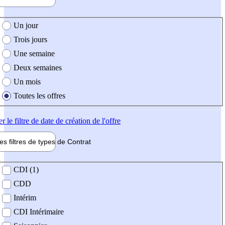
e création de l'offre
Un jour
Trois jours
Une semaine
Deux semaines
Un mois
Toutes les offres
er
le filtre de date de création de l'offre
les filtres de types de
Contrat
de contrat
CDI (1)
CDD
Intérim
CDI Intérimaire