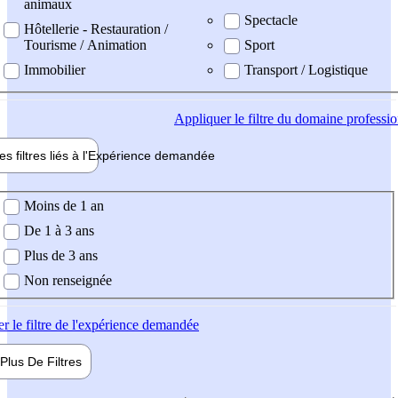
animaux
Spectacle
Hôtellerie - Restauration /
Tourisme / Animation
Sport
Immobilier
Transport / Logistique
Appliquer
le filtre du domaine professi
es filtres liés à l'
Expérience
demandée
ience demandée
Moins de 1 an
De 1 à 3 ans
Plus de 3 ans
Non renseignée
er
le filtre de l'expérience demandée
Plus De
Filtres