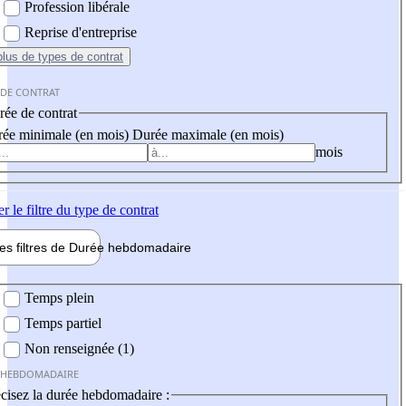
Profession libérale
Reprise d'entreprise
plus
de types de contrat
 DE CONTRAT
ée de contrat
ée minimale (en mois)
Durée maximale (en mois)
mois
er
le filtre du type de contrat
les filtres de
Durée hebdo
madaire
 hebdomadaire
Temps plein
Temps partiel
Non renseignée (1)
 HEBDOMADAIRE
cisez la durée hebdomadaire :