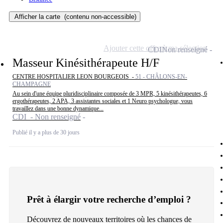
Afficher la carte
(contenu non-accessible)
Ajouter cette offre à ma sélection
CDI
Non renseigné
Masseur Kinésithérapeute H/F
CENTRE HOSPITALIER LEON BOURGEOIS -
51 - CHÂLONS-EN-
CHAMPAGNE
Au sein d'une équipe pluridisciplinaire composée de 3 MPR, 5 kinésithérapeutes, 6
ergothérapeutes, 2 APA, 3 assistantes sociales et 1 Neuro psychologue, vous
travaillez dans une bonne dynamique...
CDI - Non renseigné
Publié il y a plus de 30 jours
Prêt à élargir votre recherche d’emploi ?
Découvrez de nouveaux territoires où les chances de