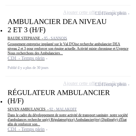
Ajouter cette offre à ma sélection
CDI
Temps plein
AMBULANCIER DEA NIVEAU
2 ET 3 (H/F)
BAUDE STEPHANE -
95 - SANNOIS
Groupement entreprise implanté sur le Val D'Oise recherche ambulancier DEA
niveau 2 et 3 pour renforcer son équipe actuelle. Activité mixte chronique et Urgence
Nous recherchons des Ambulanciers...
CDI - Temps plein
Publié il y a plus de 30 jours
Ajouter cette offre à ma sélection
CDI
Temps plein
RÉGULATEUR AMBULANCIER
(H/F)
SEVEN AMBULANCES -
92 - MALAKOFF
Dans le cadre du développement de notre activité de transport sanitaire, notre société
d'ambulances recherche un(e) Régulateur(trice) Ambulancier(ère) Diplômé(e) d'État
afin de renforcer son...
CDI - Temps plein