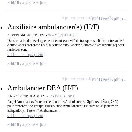
Publié il y a plus de 30 jours
Ajouter cette offre à ma sélection
CDI
Temps plein
Auxiliaire ambulancier(e) (H/F)
SEVEN AMBULANCES -
92 - MONTROUGE
Dans le cadre du développement de notre activité de transport sanitaire, notre société
d'ambulances recherche un(e) auxiliaire ambulancier(e) motivé(e) et sérieux(se) pour
renforcer son...
CDI - Temps plein
Publié il y a plus de 30 jours
Ajouter cette offre à ma sélection
CDI
Temps plein
Ambulancier DEA (H/F)
ANGEL AMBULANCES -
95 - EAUBONNE
Angel Ambulances Nous recherchons : 3 Ambulanciers Diplômés d'État (DEA)
pour renforcer son équipe. Possibilité d'Ambulancier Auxiliaire aussi (salaire en
adéquation)... Poste : * Ambulancier...
CDI - Temps plein
Publié il y a plus de 30 jours