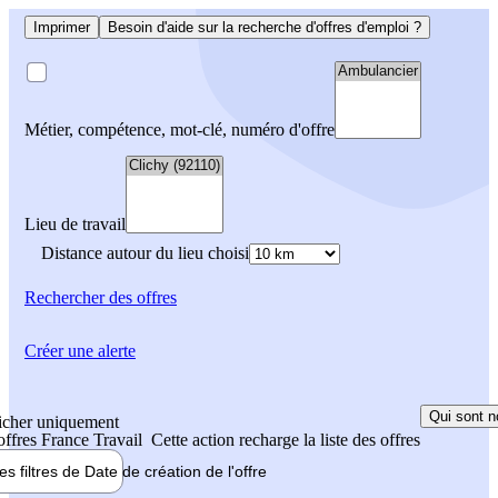
Imprimer
Besoin d'aide sur la recherche d'offres d'emploi ?
Métier, compétence, mot-clé, numéro d'offre
Lieu de travail
Distance autour du lieu choisi
Rechercher
des offres
Créer une alerte
Qui sont n
icher uniquement
 offres France Travail
Cette action recharge la liste des offres
les filtres de
Date de création
de l'offre