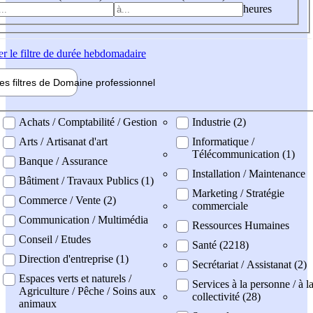
heures
er
le filtre de durée hebdomadaire
les filtres de
Domaine pro
fessionnel
ne professionel
Achats / Comptabilité / Gestion
Industrie (2)
Arts / Artisanat d'art
Informatique /
Télécommunication (1)
Banque / Assurance
Installation / Maintenance
Bâtiment / Travaux Publics (1)
Marketing / Stratégie
Commerce / Vente (2)
commerciale
Communication / Multimédia
Ressources Humaines
Conseil / Etudes
Santé (2218)
Direction d'entreprise (1)
Secrétariat / Assistanat (2)
Espaces verts et naturels /
Services à la personne / à l
Agriculture / Pêche / Soins aux
collectivité (28)
animaux