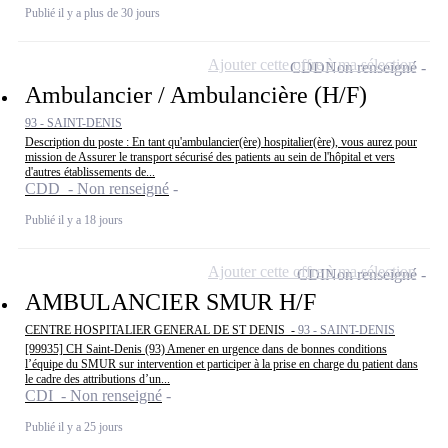
Publié il y a plus de 30 jours
Ajouter cette offre à ma sélection
CDD
Non renseigné
Ambulancier / Ambulancière (H/F)
93 - SAINT-DENIS
Description du poste : En tant qu'ambulancier(ère) hospitalier(ère), vous aurez pour
mission de Assurer le transport sécurisé des patients au sein de l'hôpital et vers
d'autres établissements de...
CDD - Non renseigné
Publié il y a 18 jours
Ajouter cette offre à ma sélection
CDI
Non renseigné
AMBULANCIER SMUR H/F
CENTRE HOSPITALIER GENERAL DE ST DENIS -
93 - SAINT-DENIS
[99935] CH Saint-Denis (93) Amener en urgence dans de bonnes conditions
l’équipe du SMUR sur intervention et participer à la prise en charge du patient dans
le cadre des attributions d’un...
CDI - Non renseigné
Publié il y a 25 jours