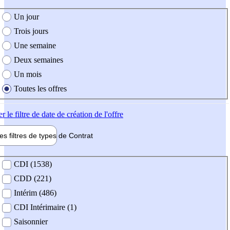
e création de l'offre
Un jour
Trois jours
Une semaine
Deux semaines
Un mois
Toutes les offres
er
le filtre de date de création de l'offre
les filtres de types de
Contrat
de contrat
CDI (1538)
CDD (221)
Intérim (486)
CDI Intérimaire (1)
Saisonnier