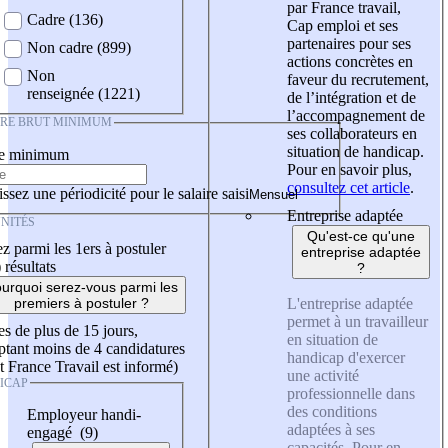
par France travail,
Cadre (136)
Cap emploi et ses
partenaires pour ses
Non cadre (899)
actions concrètes en
Non
faveur du recrutement,
renseignée (1221)
de l’intégration et de
l’accompagnement de
IRE BRUT MINIMUM
ses collaborateurs en
situation de handicap.
re minimum
Pour en savoir plus,
consultez cet article
.
ssez une périodicité pour le salaire saisi
Entreprise adaptée
NITÉS
Qu'est-ce qu'une
z parmi les 1ers à postuler
entreprise adaptée
)
résultats
?
urquoi serez-vous parmi les
L'entreprise adaptée
premiers à postuler ?
permet à un travailleur
es de plus de 15 jours,
en situation de
tant moins de 4 candidatures
handicap d'exercer
t France Travail est informé)
une activité
ICAP
professionnelle dans
des conditions
Employeur handi-
adaptées à ses
engagé (9)
capacités. Pour en