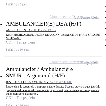
Publié il y a 6 jours
Ajouter cette offre à ma sélection
CDI
Temps plein
AMBULANCIER(E) DEA (H/F)
AMBULANCES BASTILLE -
75 - PARIS
RECHERCHE AMBULANCIER DEA CONNAISSANCE DE PARIS SALAIRE
MOTIVANT
CDI - Temps plein
Publié il y a 10 jours
Ajouter cette offre à ma sélection
CDI
Temps plein
Ambulancier / Ambulancière
SMUR - Argenteuil (H/F)
JUSSIEU SECOURS YVELINES -
95 - ARGENTEUIL
Leader dans le secteur du transport sanitaire, Jussieu Secours œuvre chaque jour à la
proposition de services de haute qualité, que ce soit pour les transports programmés
ou les transports d'urgence....
CDI - Temps plein
Publié il y a 14 jours