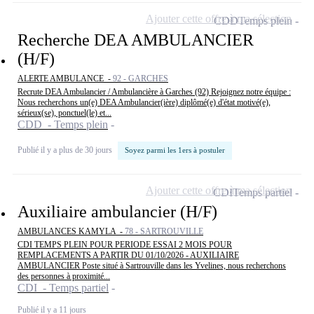
Ajouter cette offre à ma sélection
CDD
Temps plein
Recherche DEA AMBULANCIER
(H/F)
ALERTE AMBULANCE -
92 - GARCHES
Recrute DEA Ambulancier / Ambulancière à Garches (92) Rejoignez notre équipe :
Nous recherchons un(e) DEA Ambulancier(ière) diplômé(e) d'état motivé(e),
sérieux(se), ponctuel(le) et...
CDD - Temps plein
Publié il y a plus de 30 jours
Soyez parmi les 1ers à postuler
Ajouter cette offre à ma sélection
CDI
Temps partiel
Auxiliaire ambulancier (H/F)
AMBULANCES KAMYLA -
78 - SARTROUVILLE
CDI TEMPS PLEIN POUR PERIODE ESSAI 2 MOIS POUR
REMPLACEMENTS A PARTIR DU 01/10/2026 - AUXILIAIRE
AMBULANCIER Poste situé à Sartrouville dans les Yvelines, nous recherchons
des personnes à proximité...
CDI - Temps partiel
Publié il y a 11 jours