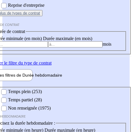
Reprise d'entreprise
plus
de types de contrat
 DE CONTRAT
ée de contrat
ée minimale (en mois)
Durée maximale (en mois)
mois
er
le filtre du type de contrat
les filtres de
Durée hebdo
madaire
 hebdomadaire
Temps plein (253)
Temps partiel (28)
Non renseignée (1975)
 HEBDOMADAIRE
cisez la durée hebdomadaire :
ée minimale (en heure)
Durée maximale (en heure)