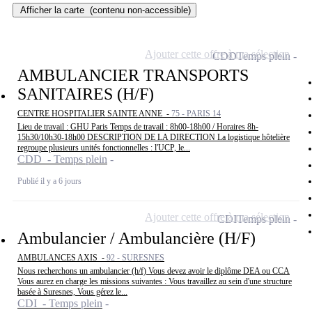
Afficher la carte
(contenu non-accessible)
Ajouter cette offre à ma sélection
CDD
Temps plein
AMBULANCIER TRANSPORTS
SANITAIRES (H/F)
CENTRE HOSPITALIER SAINTE ANNE -
75 - PARIS 14
Lieu de travail : GHU Paris Temps de travail : 8h00-18h00 / Horaires 8h-
15h30/10h30-18h00 DESCRIPTION DE LA DIRECTION La logistique hôtelière
regroupe plusieurs unités fonctionnelles : l'UCP, le...
CDD - Temps plein
Publié il y a 6 jours
Ajouter cette offre à ma sélection
CDI
Temps plein
Ambulancier / Ambulancière (H/F)
AMBULANCES AXIS -
92 - SURESNES
Nous recherchons un ambulancier (h/f) Vous devez avoir le diplôme DEA ou CCA
Vous aurez en charge les missions suivantes : Vous travaillez au sein d'une structure
basée à Suresnes, Vous gérez le...
CDI - Temps plein