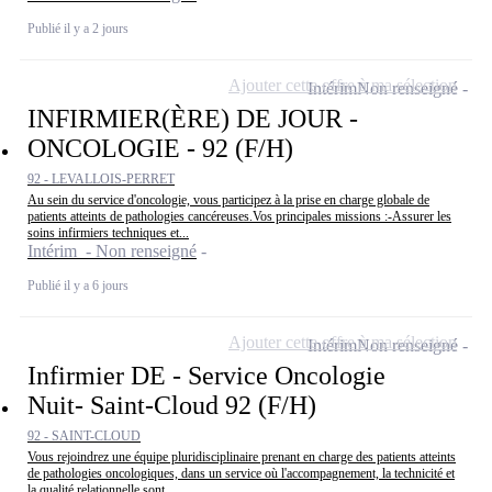
Publié il y a 2 jours
Ajouter cette offre à ma sélection
Intérim
Non renseigné
INFIRMIER(ÈRE) DE JOUR -
ONCOLOGIE - 92 (F/H)
92 - LEVALLOIS-PERRET
Au sein du service d'oncologie, vous participez à la prise en charge globale de
patients atteints de pathologies cancéreuses.Vos principales missions :-Assurer les
soins infirmiers techniques et...
Intérim - Non renseigné
Publié il y a 6 jours
Ajouter cette offre à ma sélection
Intérim
Non renseigné
Infirmier DE - Service Oncologie
Nuit- Saint-Cloud 92 (F/H)
92 - SAINT-CLOUD
Vous rejoindrez une équipe pluridisciplinaire prenant en charge des patients atteints
de pathologies oncologiques, dans un service où l'accompagnement, la technicité et
la qualité relationnelle sont...