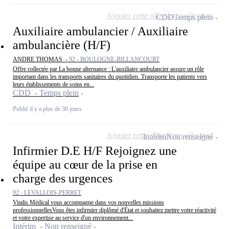
Ajouter cette offre à ma sélection
CDD
Temps plein
Auxiliaire ambulancier / Auxiliaire
ambulancière (H/F)
ANDRE THOMAS -
92 - BOULOGNE-BILLANCOURT
Offre collectée par La bonne alternance : L'auxiliaire ambulancier assure un rôle
important dans les transports sanitaires du quotidien. Transporte les patients vers
leurs établissements de soins en...
CDD - Temps plein
Publié il y a plus de 30 jours
Ajouter cette offre à ma sélection
Intérim
Non renseigné
Infirmier D.E H/F Rejoignez une
équipe au cœur de la prise en
charge des urgences
92 - LEVALLOIS-PERRET
Vitalis Médical vous accompagne dans vos nouvelles missions
professionnellesVous êtes infirmier diplômé d'État et souhaitez mettre votre réactivité
et votre expertise au service d'un environnement...
Intérim - Non renseigné