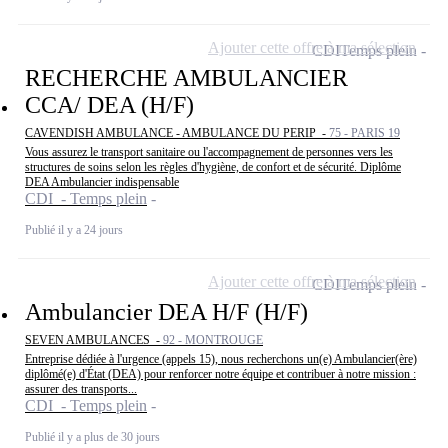
Ajouter cette offre à ma sélection
CDI
Temps plein
RECHERCHE AMBULANCIER
CCA/ DEA (H/F)
CAVENDISH AMBULANCE - AMBULANCE DU PERIP -
75 - PARIS 19
Vous assurez le transport sanitaire ou l'accompagnement de personnes vers les
structures de soins selon les règles d'hygiène, de confort et de sécurité. Diplôme
DEA Ambulancier indispensable
CDI - Temps plein
Publié il y a 24 jours
Ajouter cette offre à ma sélection
CDI
Temps plein
Ambulancier DEA H/F (H/F)
SEVEN AMBULANCES -
92 - MONTROUGE
Entreprise dédiée à l'urgence (appels 15), nous recherchons un(e) Ambulancier(ère)
diplômé(e) d'État (DEA) pour renforcer notre équipe et contribuer à notre mission :
assurer des transports...
CDI - Temps plein
Publié il y a plus de 30 jours