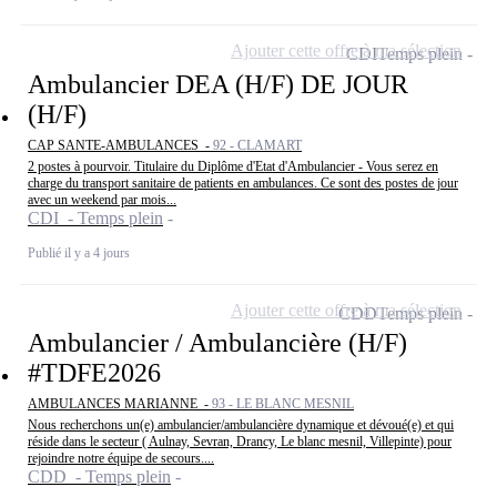
Ajouter cette offre à ma sélection
CDI
Temps plein
Ambulancier DEA (H/F) DE JOUR
(H/F)
CAP SANTE-AMBULANCES -
92 - CLAMART
2 postes à pourvoir. Titulaire du Diplôme d'Etat d'Ambulancier - Vous serez en
charge du transport sanitaire de patients en ambulances. Ce sont des postes de jour
avec un weekend par mois...
CDI - Temps plein
Publié il y a 4 jours
Ajouter cette offre à ma sélection
CDD
Temps plein
Ambulancier / Ambulancière (H/F)
#TDFE2026
AMBULANCES MARIANNE -
93 - LE BLANC MESNIL
Nous recherchons un(e) ambulancier/ambulancière dynamique et dévoué(e) et qui
réside dans le secteur ( Aulnay, Sevran, Drancy, Le blanc mesnil, Villepinte) pour
rejoindre notre équipe de secours....
CDD - Temps plein