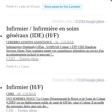
Publié il y a plus de 30 jours
Soyez parmi les 1ers à postuler
Ajouter cette offre à ma sélection
CDD
Temps plein
Infirmier / Infirmière en soins
généraux (IDE) (H/F)
CEREBRO LESIONS ASSISTANCE -
68 - COLMAR
Infirmier(ère) Diplômé(e) d'État - SAMSAH Colmar 1 ETP CDD Handicap
Services Alister Vous souhaitez mettre vos compétences infirmières au service d'un
accompagnement inclusif et innovant ?...
CDD - Temps plein
Publié il y a 3 jours
Ajouter cette offre à ma sélection
CDI
Temps plein
Infirmier (H/F)
CDRS -
68 - COLMAR
QUI SOMMES NOUS ? Le Centre Départemental de Repos et de Soins de Colmar
(CDRS) est un établissement public de santé de 630 lits, situé à Colmar. Il accueille
des personnes âgées ainsi que des...
CDI - Temps plein