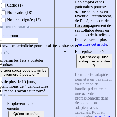
Cap emploi et ses
Cadre (1)
partenaires pour ses
actions concrètes en
Non cadre (18)
faveur du recrutement,
Non renseignée (13)
de l’intégration et de
l’accompagnement de
IRE BRUT MINIMUM
ses collaborateurs en
situation de handicap.
re minimum
Pour en savoir plus,
consultez cet article
.
ssez une périodicité pour le salaire saisi
Entreprise adaptée
NITÉS
Qu'est-ce qu'une
z parmi les 1ers à postuler
entreprise adaptée
résultats
?
urquoi serez-vous parmi les
L'entreprise adaptée
premiers à postuler ?
permet à un travailleur
es de plus de 15 jours,
en situation de
tant moins de 4 candidatures
handicap d'exercer
t France Travail est informé)
une activité
ICAP
professionnelle dans
des conditions
Employeur handi-
adaptées à ses
engagé
capacités. Pour en
Qu'est-ce qu'un
savoir plus,
consultez