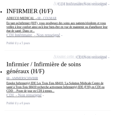
Ajouter cette offre à ma sélection
CDI Intérimaire
Non renseigné
INFIRMIER (H/F)
ADECCO MEDICAL -
68 - COLMAR
En tant qu'infirmier (H/F), vous prodiguez des soins aux patients/résidents et vous
veillez à leur confort ainsi qu'à leur bien-être en vue de maintenir ou d'améliorer leur
état de santé. Dans ce...
CDI Intérimaire - Non renseigné
Publié il y a 5 jours
Ajouter cette offre à ma sélection
CDI
Non renseigné
Infirmier / Infirmière de soins
généraux (H/F)
68 - AMMERSCHWIHR
Emploi Infirmier(e) IDE Les Trois Epis 68410 / La Solution Médicale Centre de
santé à Trois Epis 68410 recherche activement Infirmier(e) IDE (F/H) en CDI ou
CDD. - Poste de jour en CDI à temps...
CDI - Non renseigné
Publié il y a 6 jours