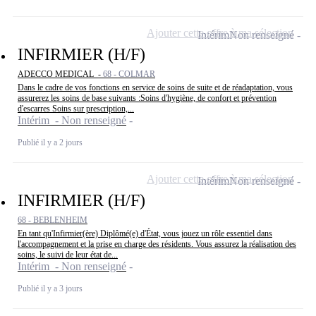
Ajouter cette offre à ma sélection
Intérim
Non renseigné
INFIRMIER (H/F)
ADECCO MEDICAL -
68 - COLMAR
Dans le cadre de vos fonctions en service de soins de suite et de réadaptation, vous
assurerez les soins de base suivants :Soins d'hygiène, de confort et prévention
d'escarres Soins sur prescription,...
Intérim - Non renseigné
Publié il y a 2 jours
Ajouter cette offre à ma sélection
Intérim
Non renseigné
INFIRMIER (H/F)
68 - BEBLENHEIM
En tant qu'Infirmier(ère) Diplômé(e) d'État, vous jouez un rôle essentiel dans
l'accompagnement et la prise en charge des résidents. Vous assurez la réalisation des
soins, le suivi de leur état de...
Intérim - Non renseigné
Publié il y a 3 jours