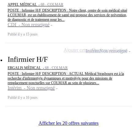
APPEL MÉDICAL -
68 - COLMAR
POSTE : Infirmier H/F DESCRIPTION : Notre client, centre de soin médical situé
à COLMAR, est un établissement de santé qui propose des services de prévention,
de diagnostic et de traitement pour les...
CDI - Non renseigné
Publié il y a 15 jours
Ajouter cette offre à ma sélection
Intérim
Non renseigné
Infirmier H/F
ERGALIS MÉDICAL -
68 - COLMAR
POSTE : Infirmier H/F DESCRIPTION : ACTUAL Médical Strasbourg est à la
recherche d'infirmier(e)s dynamiques et motivé(e)s pour des missions de
remplacement ponctuelles sur COLMAR au sein de plusieurs...
Intérim - Non renseigné
Publié il y a 16 jours
Afficher les 20 offres suivantes