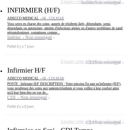
Ajouter cette offre à ma sélection
Intérim
Non renseigné
INFIRMIER (H/F)
ADECCO MEDICAL -
68 - COLMAR
Vous serez en charge des soins, auprès de résidents âgés, dépendants, semi-
dépendants ou autonomes, atteints d'infections aigües ou d'autres problèmes de santé
gérontologiques, somatiques comme...
Intérim - Non renseigné
Publié il y a 7 jours
Ajouter cette offre à ma sélection
CDI
Non renseigné
Infirmier H/F
ADECCO MEDICAL -
68 - COLMAR
POSTE : Infirmier H/F DESCRIPTION : Votre mission En tant qu'infirmier (H/F),
vous prodiguez des soins aux patients/résidents et vous veillez à leur confort ainsi
qu'à leur bien-être en vue de...
CDI - Non renseigné
Publié il y a 8 jours
Ajouter cette offre à ma sélection
CDI
Non renseigné