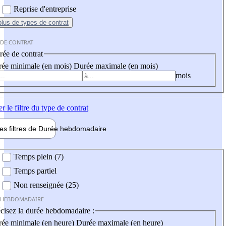
Reprise d'entreprise
plus
de types de contrat
 DE CONTRAT
ée de contrat
ée minimale (en mois)
Durée maximale (en mois)
mois
er
le filtre du type de contrat
les filtres de
Durée hebdo
madaire
 hebdomadaire
Temps plein (7)
Temps partiel
Non renseignée (25)
 HEBDOMADAIRE
cisez la durée hebdomadaire :
ée minimale (en heure)
Durée maximale (en heure)