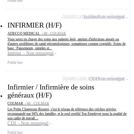
Publié hier
Ajouter cette offre à ma sélection
Intérim
Non renseigné
INFIRMIER (H/F)
ADECCO MEDICAL -
68 - COLMAR
Vous serez en charge des soins aux patients âgés, atteints d'infections aiguës ou
d'autres problèmes de santé gérontologiques, somatiques comme cognitifs :Soins de
base : Pansements, simples et...
Intérim - Non renseigné
Publié hier
Ajouter cette offre à ma sélection
CDI
Non renseigné
Infirmier / Infirmière de soins
généraux (H/F)
COLMAR -
68 - COLMAR
Les Petits Chaperons Rouges, c'est le réseau de référence des crèches privées,
recommandé par 94% des familles, et le seul certifié Top Employer pour la qualité de
son cadre de travail....
CDI - Non renseigné
Publié hier