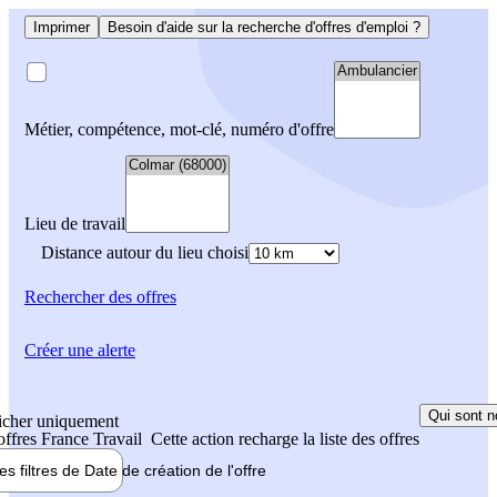
Imprimer
Besoin d'aide sur la recherche d'offres d'emploi ?
Métier, compétence, mot-clé, numéro d'offre
Lieu de travail
Distance autour du lieu choisi
Rechercher
des offres
Créer une alerte
Qui sont n
icher uniquement
 offres France Travail
Cette action recharge la liste des offres
les filtres de
Date de création
de l'offre