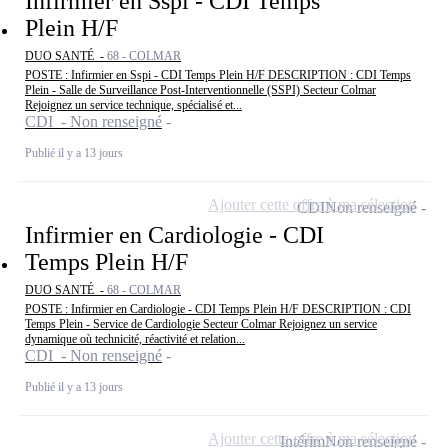
Infirmier en Sspi - CDI Temps
Plein H/F
DUO SANTÉ -
68 - COLMAR
POSTE : Infirmier en Sspi - CDI Temps Plein H/F DESCRIPTION : CDI Temps
Plein - Salle de Surveillance Post-Interventionnelle (SSPI) Secteur Colmar
Rejoignez un service technique, spécialisé et...
CDI - Non renseigné
Publié il y a 13 jours
Ajouter cette offre à ma sélection
CDI
Non renseigné
Infirmier en Cardiologie - CDI
Temps Plein H/F
DUO SANTÉ -
68 - COLMAR
POSTE : Infirmier en Cardiologie - CDI Temps Plein H/F DESCRIPTION : CDI
Temps Plein - Service de Cardiologie Secteur Colmar Rejoignez un service
dynamique où technicité, réactivité et relation...
CDI - Non renseigné
Publié il y a 13 jours
Ajouter cette offre à ma sélection
Intérim
Non renseigné