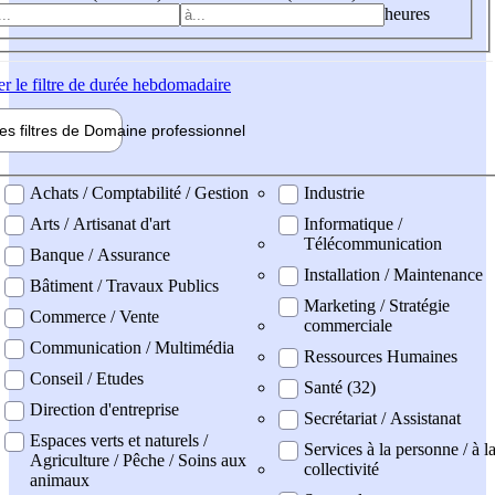
heures
er
le filtre de durée hebdomadaire
les filtres de
Domaine pro
fessionnel
ne professionel
Achats / Comptabilité / Gestion
Industrie
Arts / Artisanat d'art
Informatique /
Télécommunication
Banque / Assurance
Installation / Maintenance
Bâtiment / Travaux Publics
Marketing / Stratégie
Commerce / Vente
commerciale
Communication / Multimédia
Ressources Humaines
Conseil / Etudes
Santé (32)
Direction d'entreprise
Secrétariat / Assistanat
Espaces verts et naturels /
Services à la personne / à l
Agriculture / Pêche / Soins aux
collectivité
animaux