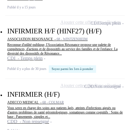
Publié il y a 15 jours
Ajouter cette offre à ma sélection
CDI
Temps plein
INFIRMIER H/F (HINF27) (H/F)
ASSOCIATION RESONANCE -
68 - WINTZENHEIM
Reconnue d'utilité publique, l'Association Résonance propose une palette de
compétences, d'actions et de dispositifs au service des familles et de l'enfance. La
diversité des dispositifs de Résonance...
CDI - Temps plein
Publié il y a plus de 30 jours
Soyez parmi les 1ers à postuler
Ajouter cette offre à ma sélection
CDD
Non renseigné
INFIRMIER (H/F)
ADECCO MEDICAL -
68 - COLMAR
Vous serez en charge des soins aux patients âgés, atteints d'infections aiguës ou
d'autres problèmes de santé gérontologiques, somatiques comme cognitifs : Soins de
base : Pansements, simples et...
CDD - Non renseigné