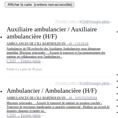
Afficher la carte
(contenu non-accessible)
Ajouter cette offre à ma sélection
CDD
Temps plein
Auxiliaire ambulancier / Auxiliaire
ambulancière (H/F)
AMBULANCES DE L'ILL BARTHOLDI SN -
68 - COLMAR
Ambulances de l'Ill recherche des Auxiliaires Ambulanciers pour démarrage
immédiat. Missions principales : - Assurer le transport et l'accompagnement des
patients en collaboration avec l'ambulancier...
CDD - Temps plein
Publié il y a plus de 30 jours
Ajouter cette offre à ma sélection
CDD
Temps plein
Ambulancier / Ambulancière (H/F)
AMBULANCES DE L'ILL BARTHOLDI SN -
68 - WINTZENHEIM
Missions principales : - Assurer le transport de patients en position couchée -
Transport de personnes handicapées à caractère commercial - Réaliser un recueil de
données cliniques et mettre en...
CDD - Temps plein