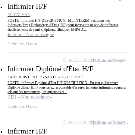
Infirmier H/F
68 - COLMAR
POSTE : Infirmier H/F DESCRIPTION : ML INTERIM, recrutons des
Infirmiers(ères) Diplômé(e)s d'État (IDE) pour intervenir au sein de différents
établissements de santé (hôpitaux, cliniques, EHPAD,...
Intérim - Non renseigné
Publié il y a 13 jours
Ajouter cette offre à ma sélection
CDI
Non renseigné
Infirmier Diplômé d'État H/F
SATIS JOBS CENTER - SANTÉ -
68 - COLMAR
POSTE : Infirmier Diplômé d'État H/F DESCRIPTION : En tant qu'Infirmier
Diplômé d'État (H/F) vous serez responsable d'assurer les soins infirmiers courants
tels que les pansements, les injections et...
CDI - Non renseigné
Publié il y a 14 jours
Ajouter cette offre à ma sélection
CDI
Non renseigné
Infirmier H/F