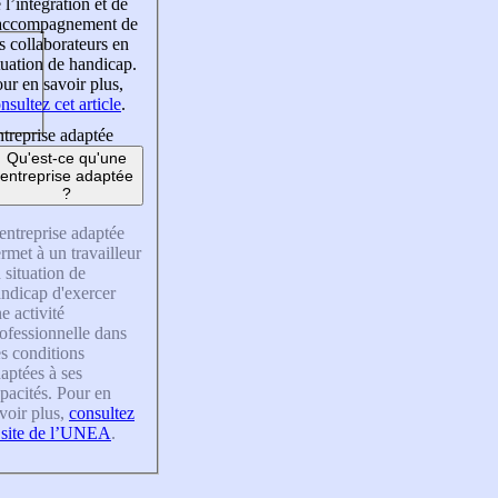
 l’intégration et de
’accompagnement de
s collaborateurs en
tuation de handicap.
ur en savoir plus,
nsultez cet article
.
treprise adaptée
Qu'est-ce qu'une
entreprise adaptée
?
entreprise adaptée
rmet à un travailleur
 situation de
ndicap d'exercer
e activité
ofessionnelle dans
s conditions
aptées à ses
pacités. Pour en
voir plus,
consultez
 site de l’UNEA
.