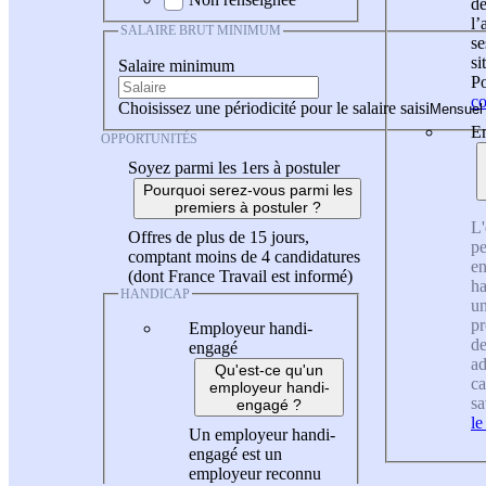
de
l
SALAIRE BRUT MINIMUM
se
si
Salaire minimum
Po
co
Choisissez une périodicité pour le salaire saisi
En
OPPORTUNITÉS
Soyez parmi les 1ers à postuler
Pourquoi serez-vous parmi les
premiers à postuler ?
L'
Offres de plus de 15 jours,
pe
comptant moins de 4 candidatures
en
(dont France Travail est informé)
ha
HANDICAP
un
pr
Employeur handi-
de
engagé
ad
Qu'est-ce qu'un
ca
employeur handi-
sa
engagé ?
le
Un employeur handi-
engagé est un
employeur reconnu