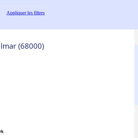
Appliquer
les filtres
olmar (68000)