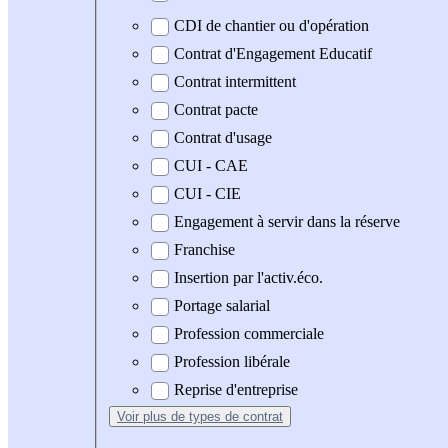
CDI de chantier ou d'opération
Contrat d'Engagement Educatif
Contrat intermittent
Contrat pacte
Contrat d'usage
CUI - CAE
CUI - CIE
Engagement à servir dans la réserve
Franchise
Insertion par l'activ.éco.
Portage salarial
Profession commerciale
Profession libérale
Reprise d'entreprise
Voir plus
de types de contrat