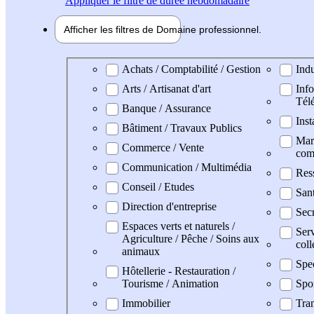
Appliquer
le filtre de durée hebdomadaire
Afficher les filtres de
Domaine pro
fessionnel
Domaine professionel
Achats / Comptabilité / Gestion
Indu
Arts / Artisanat d'art
Info
Tél
Banque / Assurance
Inst
Bâtiment / Travaux Publics
Mark
Commerce / Vente
com
Communication / Multimédia
Res
Conseil / Etudes
San
Direction d'entreprise
Secr
Espaces verts et naturels /
Serv
Agriculture / Pêche / Soins aux
coll
animaux
Spe
Hôtellerie - Restauration /
Tourisme / Animation
Spo
Immobilier
Tran