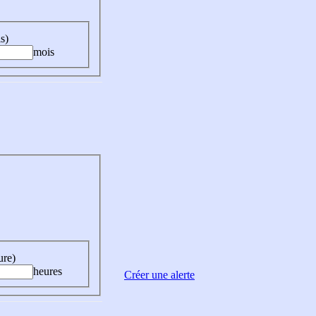
s)
mois
ure)
heures
Créer une alerte