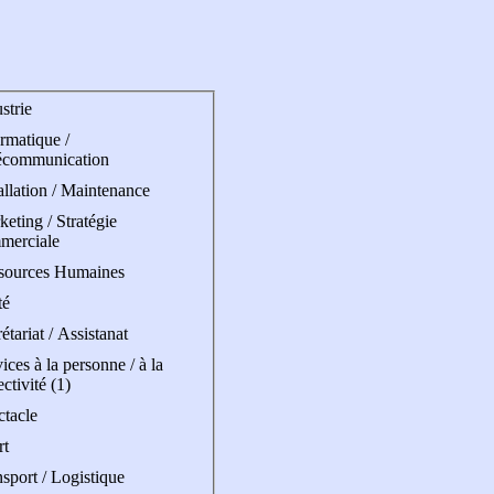
strie
rmatique /
écommunication
allation / Maintenance
eting / Stratégie
merciale
sources Humaines
té
étariat / Assistanat
ices à la personne / à la
ectivité (1)
ctacle
rt
sport / Logistique