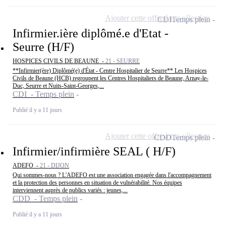
Ajouter cette offre à ma sélection
CDI
Temps plein
Infirmier.ière diplômé.e d'Etat -
Seurre (H/F)
HOSPICES CIVILS DE BEAUNE -
21 - SEURRE
**Infirmier(ère) Diplômé(e) d'État - Centre Hospitalier de Seurre** Les Hospices
Civils de Beaune (HCB) regroupent les Centres Hospitaliers de Beaune, Arnay-le-
Duc, Seurre et Nuits-Saint-Georges,...
CDI - Temps plein
Publié il y a 11 jours
Ajouter cette offre à ma sélection
CDD
Temps plein
Infirmier/infirmière SEAL ( H/F)
ADEFO -
21 - DIJON
Qui sommes-nous ? L'ADEFO est une association engagée dans l'accompagnement
et la protection des personnes en situation de vulnérabilité. Nos équipes
interviennent auprès de publics variés : jeunes,...
CDD - Temps plein
Publié il y a 11 jours