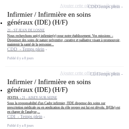
Ajouter cette offre à ma sélection
CDD
Temps plein
Infirmier / Infirmière en soins
généraux (IDE) (H/F)
21 - ST JEAN DE LOSNE
Nous recherchons un(e) infirmier(e) pour notre établissement. Vos missions: -
Dispenser des soins de nature préventive, curative et palliative visant à promouvoir,
maintenir la santé de la personne...
CDD - Temps plein
Publié il y a 8 jours
Ajouter cette offre à ma sélection
CDI
Temps plein
Infirmier / Infirmière en soins
généraux (IDE) (H/F)
JESTIA -
21 - AISEY-SUR-SEINE
Sous la responsabilité d'un Cadre infirmier, l'IDE dispense des soins sur
prescription médicale ou en application du rôle propre qui lui est dévolu. Il(Elle) est
en charge de l'analyse,...
CDI - Temps plein
Publié il y a 8 jours