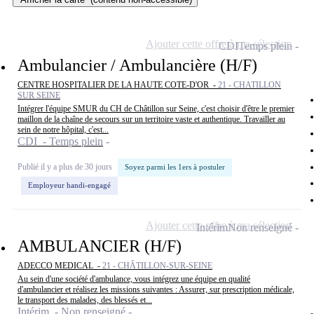
Ajouter cette offre à ma sélection
CDI
Temps plein
Ambulancier / Ambulancière (H/F)
CENTRE HOSPITALIER DE LA HAUTE COTE-D'OR -
21 - CHATILLON
SUR SEINE
Intégrer l'équipe SMUR du CH de Châtillon sur Seine, c'est choisir d'être le premier
maillon de la chaîne de secours sur un territoire vaste et authentique. Travailler au
sein de notre hôpital, c'est...
CDI - Temps plein
Publié il y a plus de 30 jours
Soyez parmi les 1ers à postuler
Employeur handi-engagé
Ajouter cette offre à ma sélection
Intérim
Non renseigné
AMBULANCIER (H/F)
ADECCO MEDICAL -
21 - CHÂTILLON-SUR-SEINE
Au sein d'une société d'ambulance, vous intégrez une équipe en qualité
d'ambulancier et réalisez les missions suivantes : Assurer, sur prescription médicale,
le transport des malades, des blessés et...
Intérim - Non renseigné