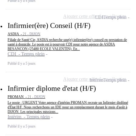
Publié il y a 4 jours
Ajouter cette offre à ma sélection
CDI
Temps plein
Infirmier(ère) Conseil (H/F)
ASDIA -
21 - DIJON
Filiale de Santé Cie, ASDIA recherche une(e) infirmier(ère) conseil en prestation de
santé à domicile. Le poste est à pourvoir CDI pour notre agence de ASDIA
BESANCON (25480 ECOLE VALENTIN). En...
CDI - Temps plein
Publié il y a 5 jours
Ajouter cette offre à ma sélection
Intérim
Temps plein
Infirmier diplome d'etat (H/F)
PROMAN -
21 - DIJON
Le poste : URGENT Votre agence d'intérim PROMAN recrute un Infirmier diplômé
d'État H/F. Nous recherchons un IDE pour un remplacement durant le mois d'août à
DIJON. Les principales missions...
Intérim - Temps plein
Publié il y a 5 jours