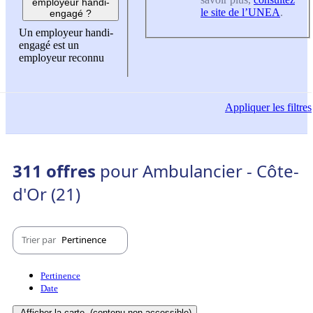
employeur handi-
le site de l’UNEA
.
engagé ?
Un employeur handi-
engagé est un
employeur reconnu
Appliquer
les filtres
311 offres
pour Ambulancier - Côte-
d'Or (21)
Trier par
Pertinence
Pertinence
Date
Afficher la carte
(contenu non-accessible)