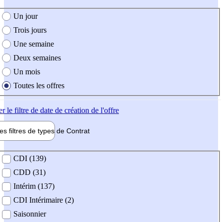
e création de l'offre
Un jour
Trois jours
Une semaine
Deux semaines
Un mois
Toutes les offres
er
le filtre de date de création de l'offre
les filtres de types de
Contrat
de contrat
CDI (139)
CDD (31)
Intérim (137)
CDI Intérimaire (2)
Saisonnier