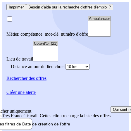
Imprimer
Besoin d'aide sur la recherche d'offres d'emploi ?
Métier, compétence, mot-clé, numéro d'offre
Lieu de travail
Distance autour du lieu choisi
Rechercher
des offres
Créer une alerte
Qui sont n
icher uniquement
 offres France Travail
Cette action recharge la liste des offres
les filtres de
Date de création
de l'offre