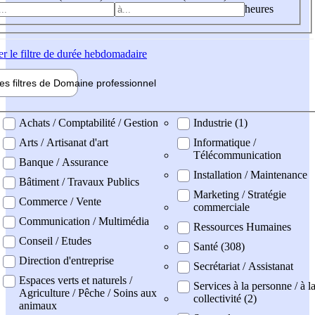
heures
er
le filtre de durée hebdomadaire
les filtres de
Domaine pro
fessionnel
ne professionel
Achats / Comptabilité / Gestion
Industrie (1)
Arts / Artisanat d'art
Informatique /
Télécommunication
Banque / Assurance
Installation / Maintenance
Bâtiment / Travaux Publics
Marketing / Stratégie
Commerce / Vente
commerciale
Communication / Multimédia
Ressources Humaines
Conseil / Etudes
Santé (308)
Direction d'entreprise
Secrétariat / Assistanat
Espaces verts et naturels /
Services à la personne / à l
Agriculture / Pêche / Soins aux
collectivité (2)
animaux