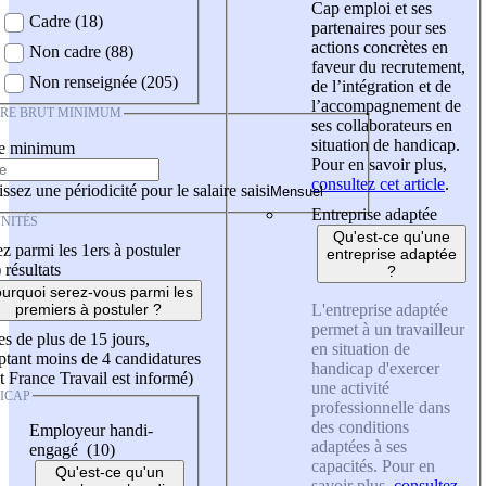
Cap emploi et ses
Cadre (18)
partenaires pour ses
actions concrètes en
Non cadre (88)
faveur du recrutement,
Non renseignée (205)
de l’intégration et de
l’accompagnement de
IRE BRUT MINIMUM
ses collaborateurs en
situation de handicap.
re minimum
Pour en savoir plus,
consultez cet article
.
ssez une périodicité pour le salaire saisi
Entreprise adaptée
NITÉS
Qu'est-ce qu'une
z parmi les 1ers à postuler
entreprise adaptée
)
résultats
?
urquoi serez-vous parmi les
L'entreprise adaptée
premiers à postuler ?
permet à un travailleur
es de plus de 15 jours,
en situation de
tant moins de 4 candidatures
handicap d'exercer
t France Travail est informé)
une activité
ICAP
professionnelle dans
des conditions
Employeur handi-
adaptées à ses
engagé (10)
capacités. Pour en
Qu'est-ce qu'un
savoir plus,
consultez