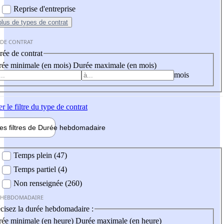
Reprise d'entreprise
plus
de types de contrat
 DE CONTRAT
ée de contrat
ée minimale (en mois)
Durée maximale (en mois)
mois
er
le filtre du type de contrat
les filtres de
Durée hebdo
madaire
 hebdomadaire
Temps plein (47)
Temps partiel (4)
Non renseignée (260)
 HEBDOMADAIRE
cisez la durée hebdomadaire :
ée minimale (en heure)
Durée maximale (en heure)