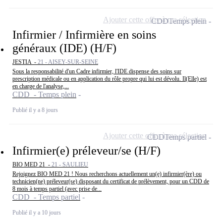
Ajouter cette offre à ma sélection
CDD
Temps plein
Infirmier / Infirmière en soins
généraux (IDE) (H/F)
JESTIA -
21 - AISEY-SUR-SEINE
Sous la responsabilité d'un Cadre infirmier, l'IDE dispense des soins sur
prescription médicale ou en application du rôle propre qui lui est dévolu. Il(Elle) est
en charge de l'analyse,...
CDD - Temps plein
Publié il y a 8 jours
Ajouter cette offre à ma sélection
CDD
Temps partiel
Infirmier(e) préleveur/se (H/F)
BIO MED 21 -
21 - SAULIEU
Rejoignez BIO MED 21 ! Nous recherchons actuellement un(e) infirmier(ère) ou
technicien(ne) préleveur(se) disposant du certificat de prélèvement, pour un CDD de
8 mois à temps partiel (avec prise de...
CDD - Temps partiel
Publié il y a 10 jours