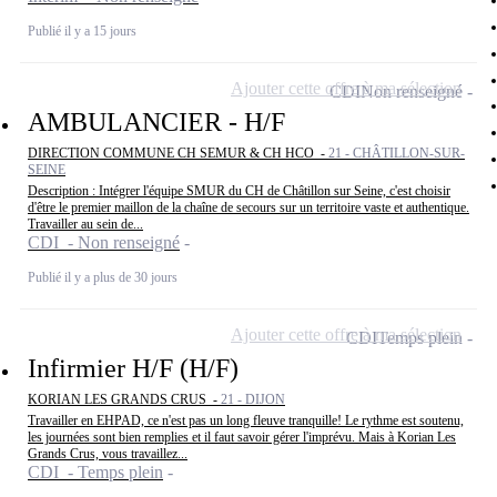
Publié il y a 15 jours
Ajouter cette offre à ma sélection
CDI
Non renseigné
AMBULANCIER - H/F
DIRECTION COMMUNE CH SEMUR & CH HCO -
21 - CHÂTILLON-SUR-
SEINE
Description : Intégrer l'équipe SMUR du CH de Châtillon sur Seine, c'est choisir
d'être le premier maillon de la chaîne de secours sur un territoire vaste et authentique.
Travailler au sein de...
CDI - Non renseigné
Publié il y a plus de 30 jours
Ajouter cette offre à ma sélection
CDI
Temps plein
Infirmier H/F (H/F)
KORIAN LES GRANDS CRUS -
21 - DIJON
Travailler en EHPAD, ce n'est pas un long fleuve tranquille! Le rythme est soutenu,
les journées sont bien remplies et il faut savoir gérer l'imprévu. Mais à Korian Les
Grands Crus, vous travaillez...
CDI - Temps plein