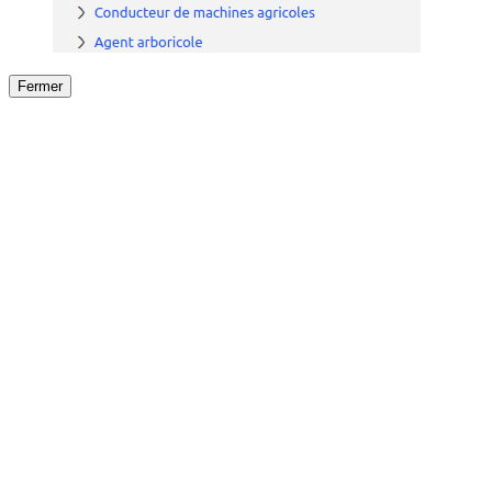
Fermer
Fermer
le détail de l'offre
/
Offre
sur
Offre précéden