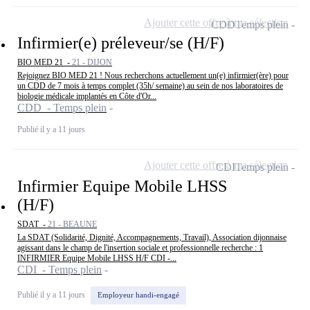
Ajouter cette offre à ma sélection
CDD
Temps plein
Infirmier(e) préleveur/se (H/F)
BIO MED 21 -
21 - DIJON
Rejoignez BIO MED 21 ! Nous recherchons actuellement un(e) infirmier(ère) pour
un CDD de 7 mois à temps complet (35h/ semaine) au sein de nos laboratoires de
biologie médicale implantés en Côte d'Or...
CDD - Temps plein
Publié il y a 11 jours
Ajouter cette offre à ma sélection
CDI
Temps plein
Infirmier Equipe Mobile LHSS
(H/F)
SDAT -
21 - BEAUNE
La SDAT (Solidarité, Dignité, Accompagnements, Travail), Association dijonnaise
agissant dans le champ de l'insertion sociale et professionnelle recherche : 1
INFIRMIER Equipe Mobile LHSS H/F CDI -...
CDI - Temps plein
Publié il y a 11 jours
Employeur handi-engagé