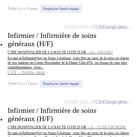
Publié il y a 11 jours
Employeur handi-engagé
Ajouter cette offre à ma sélection
CDI
Temps plein
Infirmier / Infirmière de soins
généraux (H/F)
CTRE HOSPITALIER DE LA HAUTE COTE D OR -
21 - SAULIEU
En tant qu'Infirmier(ère) en Soins Généraux, vous êtes au cœur de la prise en charge
de nos patients au Centre Hospitalier de la Haute Côte-d'Or, un réseau de cinq sites
complémentaires : trois...
CDI - Temps plein
Publié il y a 11 jours
Employeur handi-engagé
Ajouter cette offre à ma sélection
CDI
Temps plein
Infirmier / Infirmière de soins
généraux (H/F)
CTRE HOSPITALIER DE LA HAUTE COTE D OR -
21 - ALISE STE REINE
En tant qu'Infirmier(ère) en Soins Généraux, vous êtes au cœur de la prise en charge