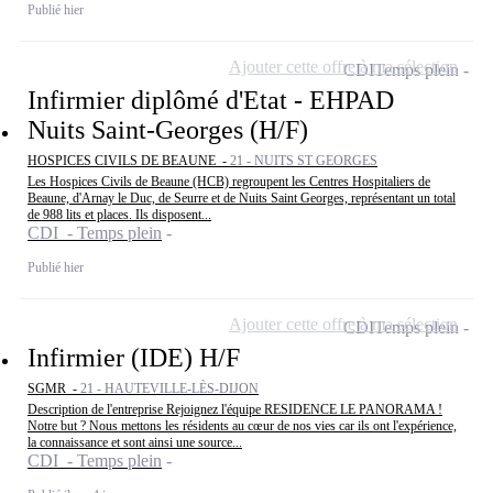
Publié hier
Ajouter cette offre à ma sélection
CDI
Temps plein
Infirmier diplômé d'Etat - EHPAD
Nuits Saint-Georges (H/F)
HOSPICES CIVILS DE BEAUNE -
21 - NUITS ST GEORGES
Les Hospices Civils de Beaune (HCB) regroupent les Centres Hospitaliers de
Beaune, d'Arnay le Duc, de Seurre et de Nuits Saint Georges, représentant un total
de 988 lits et places. Ils disposent...
CDI - Temps plein
Publié hier
Ajouter cette offre à ma sélection
CDI
Temps plein
Infirmier (IDE) H/F
SGMR -
21 - HAUTEVILLE-LÈS-DIJON
Description de l'entreprise Rejoignez l'équipe RESIDENCE LE PANORAMA !
Notre but ? Nous mettons les résidents au cœur de nos vies car ils ont l'expérience,
la connaissance et sont ainsi une source...
CDI - Temps plein