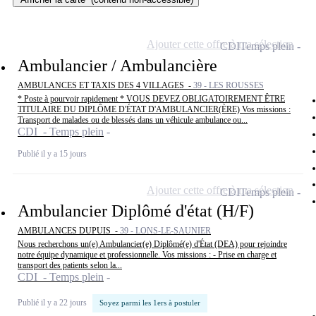
Ajouter cette offre à ma sélection
CDI
Temps plein
Ambulancier / Ambulancière
AMBULANCES ET TAXIS DES 4 VILLAGES -
39 - LES ROUSSES
* Poste à pourvoir rapidement * VOUS DEVEZ OBLIGATOIREMENT ÊTRE
TITULAIRE DU DIPLÔME D'ÉTAT D'AMBULANCIER(ÈRE) Vos missions :
Transport de malades ou de blessés dans un véhicule ambulance ou...
CDI - Temps plein
Publié il y a 15 jours
Ajouter cette offre à ma sélection
CDI
Temps plein
Ambulancier Diplômé d'état (H/F)
AMBULANCES DUPUIS -
39 - LONS-LE-SAUNIER
Nous recherchons un(e) Ambulancier(e) Diplômé(e) d'État (DEA) pour rejoindre
notre équipe dynamique et professionnelle. Vos missions : - Prise en charge et
transport des patients selon la...
CDI - Temps plein
Publié il y a 22 jours
Soyez parmi les 1ers à postuler