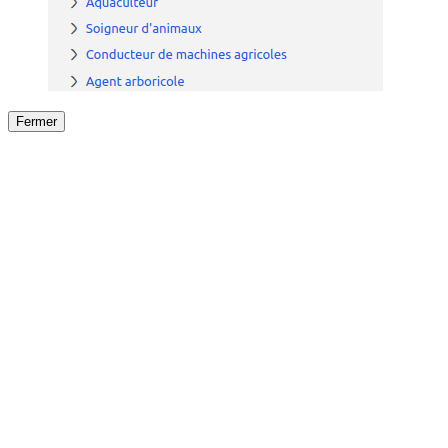
Fermer
Fermer
le détail de l'offre
/
Offre
sur
Offre précéden