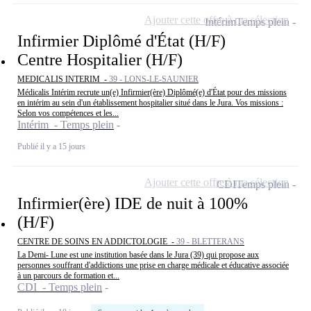
Ajouter cette offre à ma sélection
Intérim
Temps plein
Infirmier Diplômé d'État (H/F)
Centre Hospitalier (H/F)
MEDICALIS INTERIM -
39 - LONS-LE-SAUNIER
Médicalis Intérim recrute un(e) Infirmier(ère) Diplômé(e) d'État pour des missions
en intérim au sein d'un établissement hospitalier situé dans le Jura. Vos missions :
Selon vos compétences et les...
Intérim - Temps plein
Publié il y a 15 jours
Ajouter cette offre à ma sélection
CDI
Temps plein
Infirmier(ère) IDE de nuit à 100%
(H/F)
CENTRE DE SOINS EN ADDICTOLOGIE -
39 - BLETTERANS
La Demi- Lune est une institution basée dans le Jura (39) qui propose aux
personnes souffrant d'addictions une prise en charge médicale et éducative associée
à un parcours de formation et...
CDI - Temps plein