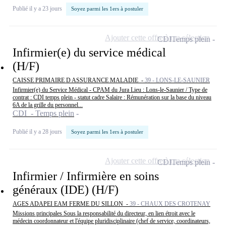
Publié il y a 23 jours
Soyez parmi les 1ers à postuler
Ajouter cette offre à ma sélection
CDI
Temps plein
Infirmier(e) du service médical
(H/F)
CAISSE PRIMAIRE D ASSURANCE MALADIE -
39 - LONS-LE-SAUNIER
Infirmier(e) du Service Médical - CPAM du Jura Lieu : Lons-le-Saunier / Type de
contrat : CDI temps plein - statut cadre Salaire : Rémunération sur la base du niveau
6A de la grille du personnel...
CDI - Temps plein
Publié il y a 28 jours
Soyez parmi les 1ers à postuler
Ajouter cette offre à ma sélection
CDI
Temps plein
Infirmier / Infirmière en soins
généraux (IDE) (H/F)
AGES ADAPEI EAM FERME DU SILLON -
39 - CHAUX DES CROTENAY
Missions principales Sous la responsabilité du directeur, en lien étroit avec le
médecin coordonnateur et l'équipe pluridisciplinaire (chef de service, coordinateurs,