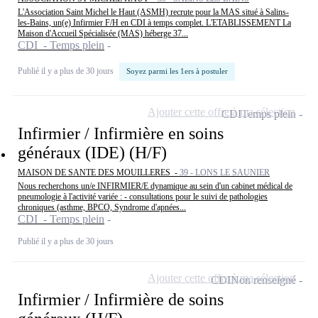
L'Association Saint Michel le Haut (ASMH) recrute pour la MAS situé à Salins-
les-Bains, un(e) Infirmier F/H en CDI à temps complet. L'ETABLISSEMENT La
Maison d'Accueil Spécialisée (MAS) héberge 37...
CDI - Temps plein
Publié il y a plus de 30 jours
Soyez parmi les 1ers à postuler
Ajouter cette offre à ma sélection
CDI
Temps plein
Infirmier / Infirmière en soins
généraux (IDE) (H/F)
MAISON DE SANTE DES MOUILLERES -
39 - LONS LE SAUNIER
Nous recherchons un/e INFIRMIER/E dynamique au sein d'un cabinet médical de
pneumologie à l'activité variée : - consultations pour le suivi de pathologies
chroniques (asthme, BPCO, Syndrome d'apnées...
CDI - Temps plein
Publié il y a plus de 30 jours
Ajouter cette offre à ma sélection
CDI
Non renseigné
Infirmier / Infirmière de soins