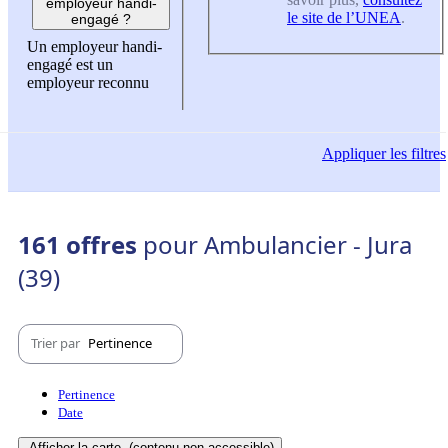
employeur handi-
le site de l’UNEA
.
engagé ?
Un employeur handi-
engagé est un
employeur reconnu
Appliquer
les filtres
161 offres
pour Ambulancier - Jura
(39)
Trier par
Pertinence
Pertinence
Date
Afficher la carte
(contenu non-accessible)