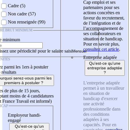
Cap emploi et ses
Cadre (5)
partenaires pour ses
actions concrètes en
Non cadre (57)
faveur du recrutement,
Non renseignée (99)
de l’intégration et de
l’accompagnement de
IRE BRUT MINIMUM
ses collaborateurs en
situation de handicap.
re minimum
Pour en savoir plus,
consultez cet article
.
ssez une périodicité pour le salaire saisi
Entreprise adaptée
NITÉS
Qu'est-ce qu'une
z parmi les 1ers à postuler
entreprise adaptée
)
résultats
?
urquoi serez-vous parmi les
L'entreprise adaptée
premiers à postuler ?
permet à un travailleur
es de plus de 15 jours,
en situation de
tant moins de 4 candidatures
handicap d'exercer
t France Travail est informé)
une activité
ICAP
professionnelle dans
des conditions
Employeur handi-
adaptées à ses
engagé
capacités. Pour en
Qu'est-ce qu'un
savoir plus,
consultez