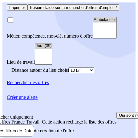
Imprimer
Besoin d'aide sur la recherche d'offres d'emploi ?
Métier, compétence, mot-clé, numéro d'offre
Lieu de travail
Distance autour du lieu choisi
Rechercher
des offres
Créer une alerte
Qui sont n
icher uniquement
 offres France Travail
Cette action recharge la liste des offres
les filtres de
Date de création
de l'offre