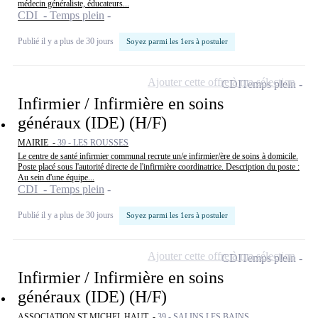
médecin généraliste, éducateurs...
CDI - Temps plein
Publié il y a plus de 30 jours
Soyez parmi les 1ers à postuler
Ajouter cette offre à ma sélection
CDI
Temps plein
Infirmier / Infirmière en soins
généraux (IDE) (H/F)
MAIRIE -
39 - LES ROUSSES
Le centre de santé infirmier communal recrute un/e infirmier/ère de soins à domicile.
Poste placé sous l'autorité directe de l'infirmière coordinatrice. Description du poste :
Au sein d'une équipe...
CDI - Temps plein
Publié il y a plus de 30 jours
Soyez parmi les 1ers à postuler
Ajouter cette offre à ma sélection
CDI
Temps plein
Infirmier / Infirmière en soins
généraux (IDE) (H/F)
ASSOCIATION ST MICHEL HAUT -
39 - SALINS LES BAINS