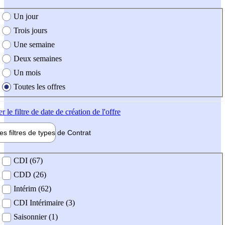
e création de l'offre
Un jour
Trois jours
Une semaine
Deux semaines
Un mois
Toutes les offres
er
le filtre de date de création de l'offre
les filtres de types de
Contrat
de contrat
CDI (67)
CDD (26)
Intérim (62)
CDI Intérimaire (3)
Saisonnier (1)