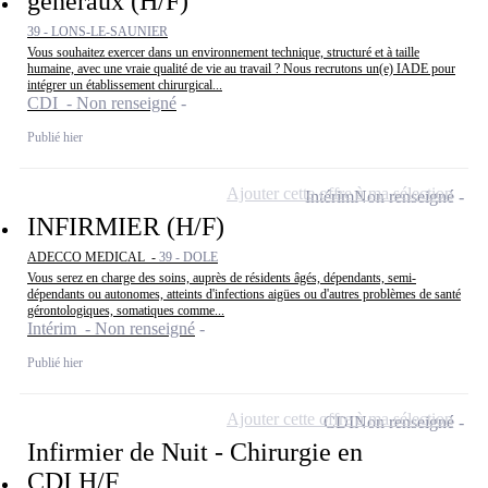
généraux (H/F)
39 - LONS-LE-SAUNIER
Vous souhaitez exercer dans un environnement technique, structuré et à taille
humaine, avec une vraie qualité de vie au travail ? Nous recrutons un(e) IADE pour
intégrer un établissement chirurgical...
CDI - Non renseigné
Publié hier
Ajouter cette offre à ma sélection
Intérim
Non renseigné
INFIRMIER (H/F)
ADECCO MEDICAL -
39 - DOLE
Vous serez en charge des soins, auprès de résidents âgés, dépendants, semi-
dépendants ou autonomes, atteints d'infections aigües ou d'autres problèmes de santé
gérontologiques, somatiques comme...
Intérim - Non renseigné
Publié hier
Ajouter cette offre à ma sélection
CDI
Non renseigné
Infirmier de Nuit - Chirurgie en
CDI H/F