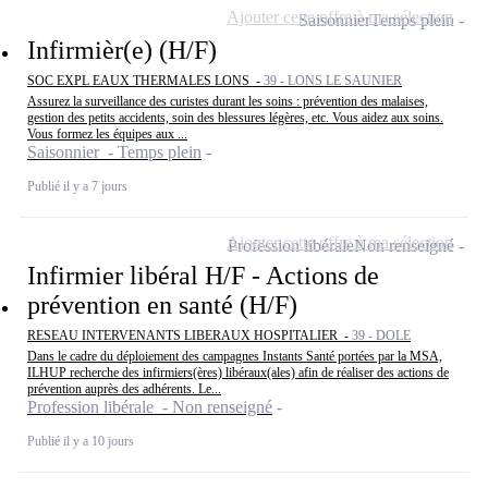
Ajouter cette offre à ma sélection
Saisonnier
Temps plein
Infirmièr(e) (H/F)
SOC EXPL EAUX THERMALES LONS -
39 - LONS LE SAUNIER
Assurez la surveillance des curistes durant les soins : prévention des malaises,
gestion des petits accidents, soin des blessures légères, etc. Vous aidez aux soins.
Vous formez les équipes aux ...
Saisonnier - Temps plein
Publié il y a 7 jours
Ajouter cette offre à ma sélection
Profession libérale
Non renseigné
Infirmier libéral H/F - Actions de
prévention en santé (H/F)
RESEAU INTERVENANTS LIBERAUX HOSPITALIER -
39 - DOLE
Dans le cadre du déploiement des campagnes Instants Santé portées par la MSA,
ILHUP recherche des infirmiers(ères) libéraux(ales) afin de réaliser des actions de
prévention auprès des adhérents. Le...
Profession libérale - Non renseigné
Publié il y a 10 jours