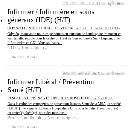
Ajouter cette offre à ma sélection
CDI
Temps plein
Infirmier / Infirmière en soins
généraux (IDE) (H/F)
ODYNEO CENTRE LE HAUT DE VERSAC -
39 - COTEAUX DU LIZON
Odynéo, association pour les personnes en situation de handicap neuromoteur et
leur famille, recrute pour le centre du Haut de Versac, basé à Saint Lupicin, un/e
Infirmier/ère en CDI. Vous souhaitez...
CDI - Temps plein
Publié il y a 10 jours
Ajouter cette offre à ma sélection
Profession libérale
Non renseigné
Infirmier Libéral / Prévention
Santé (H/F)
RESEAU INTERVENANTS LIBERAUX HOSPITALIER -
39 - DOLE
Dans le cadre des campagnes de prévention Instants Santé de la MSA, la société
ILHUP (Intervenants Libéraux Hospitaliers Unis pour le Patient) recrute un(e)
infirmier(e) libéral(e), pour des missions...
Profession libérale - Non renseigné
Publié il y a 14 jours