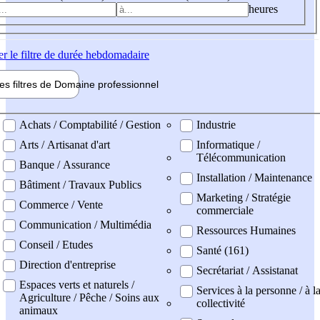
heures
er
le filtre de durée hebdomadaire
les filtres de
Domaine pro
fessionnel
ne professionel
Achats / Comptabilité / Gestion
Industrie
Arts / Artisanat d'art
Informatique /
Télécommunication
Banque / Assurance
Installation / Maintenance
Bâtiment / Travaux Publics
Marketing / Stratégie
Commerce / Vente
commerciale
Communication / Multimédia
Ressources Humaines
Conseil / Etudes
Santé (161)
Direction d'entreprise
Secrétariat / Assistanat
Espaces verts et naturels /
Services à la personne / à l
Agriculture / Pêche / Soins aux
collectivité
animaux