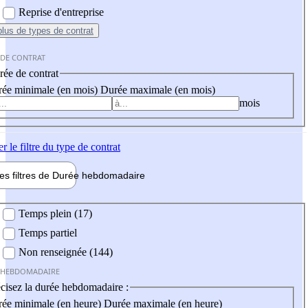
Reprise d'entreprise
plus
de types de contrat
 DE CONTRAT
ée de contrat
ée minimale (en mois)
Durée maximale (en mois)
mois
er
le filtre du type de contrat
les filtres de
Durée hebdo
madaire
 hebdomadaire
Temps plein (17)
Temps partiel
Non renseignée (144)
 HEBDOMADAIRE
cisez la durée hebdomadaire :
ée minimale (en heure)
Durée maximale (en heure)