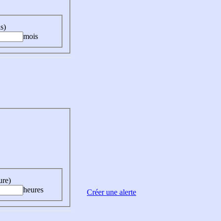
s)
mois
ure)
heures
Créer une alerte