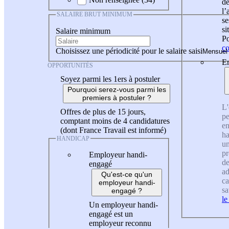
de
l
SALAIRE BRUT MINIMUM
se
si
Salaire minimum
Po
co
Choisissez une périodicité pour le salaire saisi
En
OPPORTUNITÉS
Soyez parmi les 1ers à postuler
Pourquoi serez-vous parmi les
premiers à postuler ?
L'
Offres de plus de 15 jours,
pe
comptant moins de 4 candidatures
en
(dont France Travail est informé)
ha
HANDICAP
un
pr
Employeur handi-
de
engagé
ad
Qu'est-ce qu'un
ca
employeur handi-
sa
engagé ?
le
Un employeur handi-
engagé est un
employeur reconnu