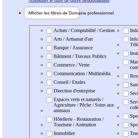
Appliquer
le filtre de durée hebdomadaire
Afficher les filtres de
Domaine pro
fessionnel
Domaine professionel
Achats / Comptabilité / Gestion
Indu
Arts / Artisanat d'art
Info
Tél
Banque / Assurance
Inst
Bâtiment / Travaux Publics
Mark
Commerce / Vente
com
Communication / Multimédia
Res
Conseil / Etudes
Sant
Direction d'entreprise
Secr
Espaces verts et naturels /
Serv
Agriculture / Pêche / Soins aux
coll
animaux
Spe
Hôtellerie - Restauration /
Tourisme / Animation
Spo
Immobilier
Tran