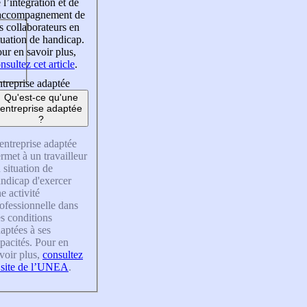
 l’intégration et de
’accompagnement de
s collaborateurs en
tuation de handicap.
ur en savoir plus,
nsultez cet article
.
treprise adaptée
Qu'est-ce qu'une
entreprise adaptée
?
entreprise adaptée
rmet à un travailleur
 situation de
ndicap d'exercer
e activité
ofessionnelle dans
s conditions
aptées à ses
pacités. Pour en
voir plus,
consultez
 site de l’UNEA
.