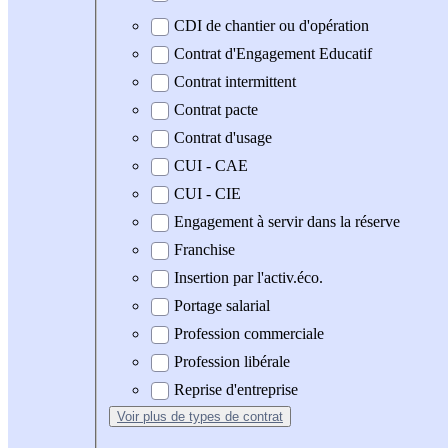
CDI de chantier ou d'opération
Contrat d'Engagement Educatif
Contrat intermittent
Contrat pacte
Contrat d'usage
CUI - CAE
CUI - CIE
Engagement à servir dans la réserve
Franchise
Insertion par l'activ.éco.
Portage salarial
Profession commerciale
Profession libérale
Reprise d'entreprise
Voir plus
de types de contrat