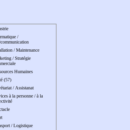
strie
rmatique /
écommunication
allation / Maintenance
eting / Stratégie
merciale
sources Humaines
é (57)
étariat / Assistanat
ices à la personne / à la
ectivité
ctacle
rt
sport / Logistique