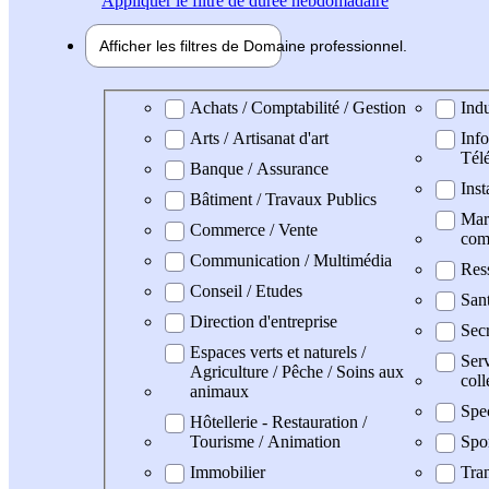
Appliquer
le filtre de durée hebdomadaire
Afficher les filtres de
Domaine pro
fessionnel
Domaine professionel
Achats / Comptabilité / Gestion
Indu
Arts / Artisanat d'art
Info
Tél
Banque / Assurance
Inst
Bâtiment / Travaux Publics
Mark
Commerce / Vente
com
Communication / Multimédia
Res
Conseil / Etudes
Sant
Direction d'entreprise
Secr
Espaces verts et naturels /
Serv
Agriculture / Pêche / Soins aux
coll
animaux
Spe
Hôtellerie - Restauration /
Tourisme / Animation
Spo
Immobilier
Tran