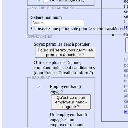
de
l
SALAIRE BRUT MINIMUM
se
si
Salaire minimum
Po
co
Choisissez une périodicité pour le salaire saisi
En
OPPORTUNITÉS
Soyez parmi les 1ers à postuler
Pourquoi serez-vous parmi les
premiers à postuler ?
L'
Offres de plus de 15 jours,
pe
comptant moins de 4 candidatures
en
(dont France Travail est informé)
ha
HANDICAP
un
pr
Employeur handi-
de
engagé
ad
Qu'est-ce qu'un
ca
employeur handi-
sa
engagé ?
le
Un employeur handi-
engagé est un
employeur reconnu