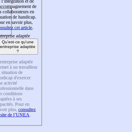
 l’intégration et de
’accompagnement de
s collaborateurs en
tuation de handicap.
ur en savoir plus,
nsultez cet article
.
treprise adaptée
Qu'est-ce qu'une
entreprise adaptée
?
entreprise adaptée
rmet à un travailleur
 situation de
ndicap d'exercer
e activité
ofessionnelle dans
s conditions
aptées à ses
pacités. Pour en
voir plus,
consultez
 site de l’UNEA
.