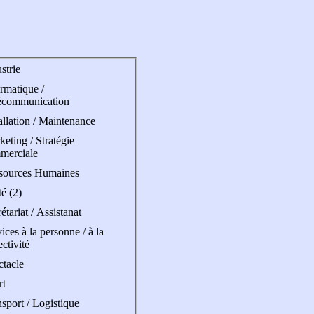
strie
rmatique /
écommunication
allation / Maintenance
eting / Stratégie
merciale
sources Humaines
é (2)
étariat / Assistanat
ices à la personne / à la
ectivité
ctacle
rt
sport / Logistique