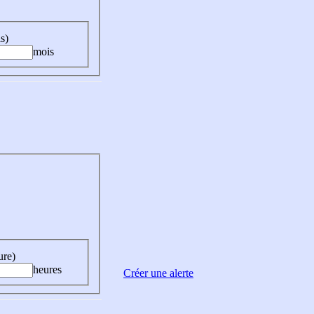
s)
mois
ure)
heures
Créer une alerte