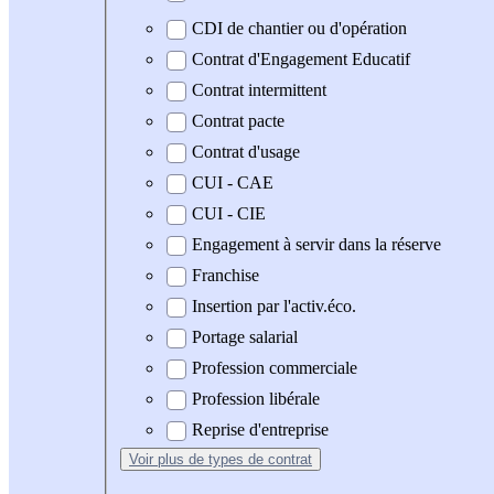
CDI de chantier ou d'opération
Contrat d'Engagement Educatif
Contrat intermittent
Contrat pacte
Contrat d'usage
CUI - CAE
CUI - CIE
Engagement à servir dans la réserve
Franchise
Insertion par l'activ.éco.
Portage salarial
Profession commerciale
Profession libérale
Reprise d'entreprise
Voir plus
de types de contrat