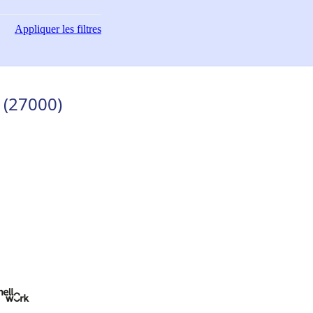
Appliquer
les filtres
 (27000)