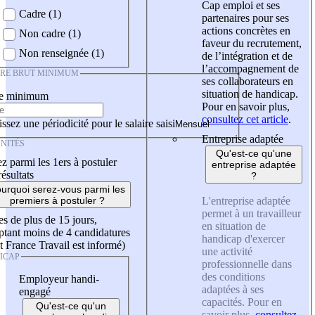
Cap emploi et ses
Cadre (1)
partenaires pour ses
actions concrètes en
Non cadre (1)
faveur du recrutement,
Non renseignée (1)
de l’intégration et de
l’accompagnement de
IRE BRUT MINIMUM
ses collaborateurs en
situation de handicap.
re minimum
Pour en savoir plus,
consultez cet article
.
ssez une périodicité pour le salaire saisi
Entreprise adaptée
NITÉS
Qu'est-ce qu'une
z parmi les 1ers à postuler
entreprise adaptée
résultats
?
urquoi serez-vous parmi les
L'entreprise adaptée
premiers à postuler ?
permet à un travailleur
es de plus de 15 jours,
en situation de
tant moins de 4 candidatures
handicap d'exercer
t France Travail est informé)
une activité
ICAP
professionnelle dans
des conditions
Employeur handi-
adaptées à ses
engagé
capacités. Pour en
Qu'est-ce qu'un
savoir plus,
consultez