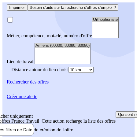
Imprimer
Besoin d'aide sur la recherche d'offres d'emploi ?
Métier, compétence, mot-clé, numéro d'offre
Lieu de travail
Distance autour du lieu choisi
Rechercher
des offres
Créer une alerte
Qui sont n
icher uniquement
 offres France Travail
Cette action recharge la liste des offres
les filtres de
Date de création
de l'offre