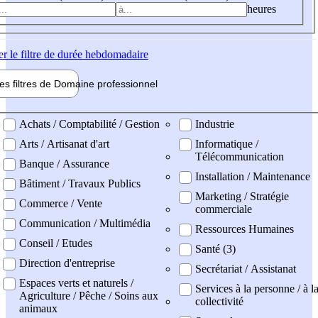
heures
er
le filtre de durée hebdomadaire
les filtres de
Domaine pro
fessionnel
ne professionel
Achats / Comptabilité / Gestion
Industrie
Arts / Artisanat d'art
Informatique /
Télécommunication
Banque / Assurance
Installation / Maintenance
Bâtiment / Travaux Publics
Marketing / Stratégie
Commerce / Vente
commerciale
Communication / Multimédia
Ressources Humaines
Conseil / Etudes
Santé (3)
Direction d'entreprise
Secrétariat / Assistanat
Espaces verts et naturels /
Services à la personne / à l
Agriculture / Pêche / Soins aux
collectivité
animaux