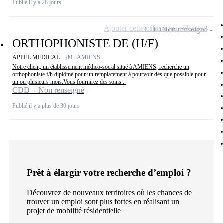
Publié il y a 28 jours
Ajouter cette offre à ma sélection
CDD
Non renseigné
ORTHOPHONISTE DE (H/F)
APPEL MEDICAL -
80 - AMIENS
Notre client, un établissement médico-social situé à AMIENS, recherche un
orthophoniste f/h diplômé pour un remplacement à pourvoir dès que possible pour
un ou plusieurs mois.Vous fournirez des soins...
CDD - Non renseigné
Publié il y a plus de 30 jours
Prêt à élargir votre recherche d’emploi ?
Découvrez de nouveaux territoires où les chances de
trouver un emploi sont plus fortes en réalisant un
projet de mobilité résidentielle