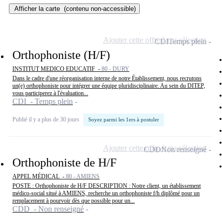
Afficher la carte
(contenu non-accessible)
Ajouter cette offre à ma sélection
CDI
Temps plein
Orthophoniste (H/F)
INSTITUT MEDICO EDUCATIF -
80 - DURY
Dans le cadre d'une réorganisation interne de notre Établissement, nous recrutons
un(e) orthophoniste pour intégrer une équipe pluridisciplinaire. Au sein du DITEP,
vous participerez à l'évaluation...
CDI - Temps plein
Publié il y a plus de 30 jours
Soyez parmi les 1ers à postuler
Ajouter cette offre à ma sélection
CDD
Non renseigné
Orthophoniste de H/F
APPEL MÉDICAL -
80 - AMIENS
POSTE : Orthophoniste de H/F DESCRIPTION : Notre client, un établissement
médico-social situé à AMIENS, recherche un orthophoniste f/h diplômé pour un
remplacement à pourvoir dès que possible pour un...
CDD - Non renseigné