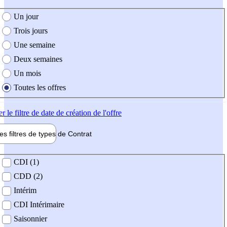
e création de l'offre
Un jour
Trois jours
Une semaine
Deux semaines
Un mois
Toutes les offres
er
le filtre de date de création de l'offre
les filtres de types de
Contrat
de contrat
CDI (1)
CDD (2)
Intérim
CDI Intérimaire
Saisonnier