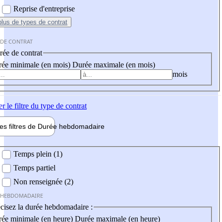
Reprise d'entreprise
plus
de types de contrat
 DE CONTRAT
ée de contrat
ée minimale (en mois)
Durée maximale (en mois)
mois
er
le filtre du type de contrat
les filtres de
Durée hebdo
madaire
 hebdomadaire
Temps plein (1)
Temps partiel
Non renseignée (2)
 HEBDOMADAIRE
cisez la durée hebdomadaire :
ée minimale (en heure)
Durée maximale (en heure)