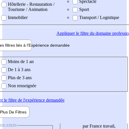
Spectacle
Hôtellerie - Restauration /
Tourisme / Animation
Sport
Immobilier
Transport / Logistique
Appliquer
le filtre du domaine professi
es filtres liés à l'
Expérience
demandée
ience demandée
Moins de 1 an
De 1 à 3 ans
Plus de 3 ans
Non renseignée
er
le filtre de l'expérience demandée
Plus De
Filtres
IFICATION
par France travail,