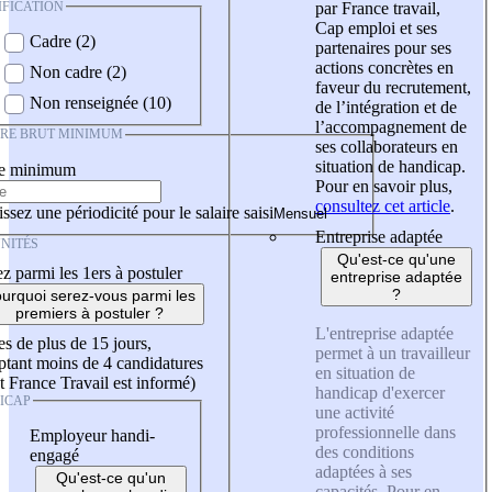
IFICATION
par France travail,
Cap emploi et ses
Cadre (2)
partenaires pour ses
actions concrètes en
Non cadre (2)
faveur du recrutement,
Non renseignée (10)
de l’intégration et de
l’accompagnement de
IRE BRUT MINIMUM
ses collaborateurs en
situation de handicap.
re minimum
Pour en savoir plus,
consultez cet article
.
ssez une périodicité pour le salaire saisi
Entreprise adaptée
NITÉS
Qu'est-ce qu'une
z parmi les 1ers à postuler
entreprise adaptée
?
urquoi serez-vous parmi les
premiers à postuler ?
L'entreprise adaptée
es de plus de 15 jours,
permet à un travailleur
tant moins de 4 candidatures
en situation de
t France Travail est informé)
handicap d'exercer
ICAP
une activité
professionnelle dans
Employeur handi-
des conditions
engagé
adaptées à ses
Qu'est-ce qu'un
capacités. Pour en