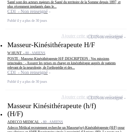
Santé sont des acteurs majeurs de Santé du territoire de la Somme depuis 1897, et
plus récemment implantés dans le...
CDI - Non renseigné
Publié il y a plus de 30 jours
Ajouter cette offre à ma sélection
CDI
Non renseigné
Masseur-Kinésithérapeute H/F
W HUNT -
80 - AMIENS
POSTE : Masseur-Kinésithérapeute H/F DESCRIPTION : Vos missions
principales : - Assurer les prises en charge en kinésithérapie auprès de patients
relevant de la neurologie, de l'orthopédie et des...
CDI - Non renseigné
Publié il y a plus de 30 jours
Ajouter cette offre à ma sélection
CDI
Non renseigné
Masseur Kinésithérapeute (h/f)
(H/F)
ADECCO MEDICAL -
80 - AMIENS
Adecco Médical recrutement recherche un Masseur(se)-Kinésithérapeute (H/F) pour
une clinique en SMR Respiratoire située à proximité d'Amiens (80). Le poste est à