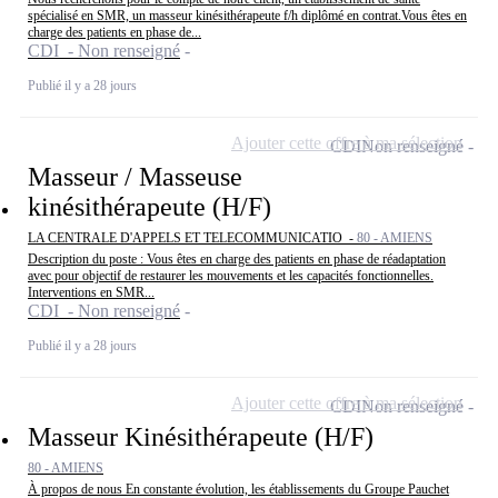
spécialisé en SMR, un masseur kinésithérapeute f/h diplômé en contrat.Vous êtes en
charge des patients en phase de...
CDI - Non renseigné
Publié il y a 28 jours
Ajouter cette offre à ma sélection
CDI
Non renseigné
Masseur / Masseuse
kinésithérapeute (H/F)
LA CENTRALE D'APPELS ET TELECOMMUNICATIO -
80 - AMIENS
Description du poste : Vous êtes en charge des patients en phase de réadaptation
avec pour objectif de restaurer les mouvements et les capacités fonctionnelles.
Interventions en SMR...
CDI - Non renseigné
Publié il y a 28 jours
Ajouter cette offre à ma sélection
CDI
Non renseigné
Masseur Kinésithérapeute (H/F)
80 - AMIENS
À propos de nous En constante évolution, les établissements du Groupe Pauchet