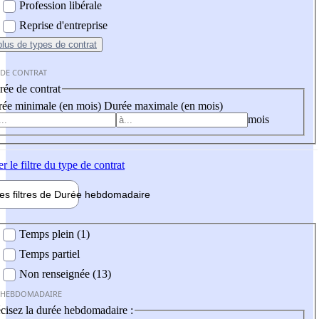
Profession libérale
Reprise d'entreprise
plus
de types de contrat
 DE CONTRAT
ée de contrat
ée minimale (en mois)
Durée maximale (en mois)
mois
er
le filtre du type de contrat
les filtres de
Durée hebdo
madaire
 hebdomadaire
Temps plein (1)
Temps partiel
Non renseignée (13)
 HEBDOMADAIRE
cisez la durée hebdomadaire :