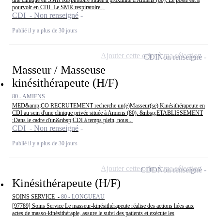
pourvoir en CDI. Le SMR respiratoire...
CDI - Non renseigné
Publié il y a plus de 30 jours
Ajouter cette offre à ma sélection
CDI
Non renseigné
Masseur / Masseuse
kinésithérapeute (H/F)
80 - AMIENS
MED&amp;CO RECRUTEMENT recherche un(e)Masseur(se) Kinésithérapeute en
CDI au sein d'une clinique privée située à Amiens (80). &nbsp;ETABLISSEMENT
:Dans le cadre d'un&nbsp;CDI à temps plein, nous...
CDI - Non renseigné
Publié il y a plus de 30 jours
Ajouter cette offre à ma sélection
CDD
Non renseigné
Kinésithérapeute (H/F)
SOINS SERVICE -
80 - LONGUEAU
[97789] Soins Service Le masseur-kinésithérapeute réalise des actions liées aux
actes de masso-kinésithérapie, assure le suivi des patients et exécute les