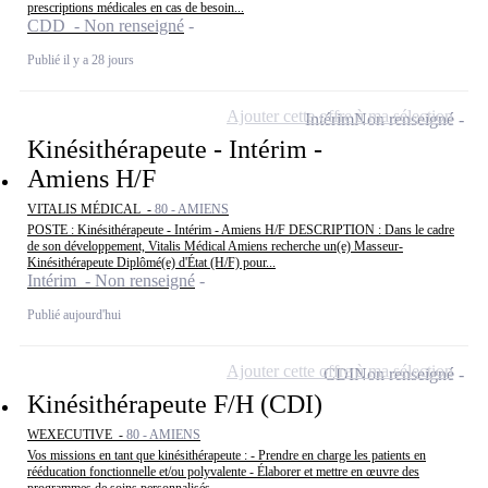
prescriptions médicales en cas de besoin...
CDD - Non renseigné
Publié il y a 28 jours
Ajouter cette offre à ma sélection
Intérim
Non renseigné
Kinésithérapeute - Intérim -
Amiens H/F
VITALIS MÉDICAL -
80 - AMIENS
POSTE : Kinésithérapeute - Intérim - Amiens H/F DESCRIPTION : Dans le cadre
de son développement, Vitalis Médical Amiens recherche un(e) Masseur-
Kinésithérapeute Diplômé(e) d'État (H/F) pour...
Intérim - Non renseigné
Publié aujourd'hui
Ajouter cette offre à ma sélection
CDI
Non renseigné
Kinésithérapeute F/H (CDI)
WEXECUTIVE -
80 - AMIENS
Vos missions en tant que kinésithérapeute : - Prendre en charge les patients en
rééducation fonctionnelle et/ou polyvalente - Élaborer et mettre en œuvre des