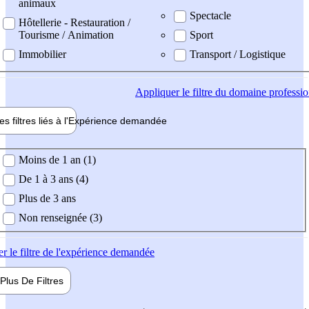
animaux
Spectacle
Hôtellerie - Restauration /
Tourisme / Animation
Sport
Immobilier
Transport / Logistique
Appliquer
le filtre du domaine professi
es filtres liés à l'
Expérience
demandée
ience demandée
Moins de 1 an (1)
De 1 à 3 ans (4)
Plus de 3 ans
Non renseignée (3)
er
le filtre de l'expérience demandée
Plus De
Filtres