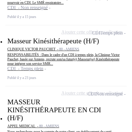
pourvoir en CDI. Le SMR respiratoire...
CDI - Non renseigné
Publié il y a 15 jours
Ajouter cette offre à ma sélection
CDI
Temps plein
Masseur Kinésithérapeute (H/F)
CLINIQUE VICTOR PAUCHET -
80 - AMIENS
RESPONSABILITÉS : Dans le cadre d'un CDI à temps plein, la Clinique Victor
Pauchet, basée sur Amiens, recrute son/sa futur(e) Masseur(se) Kinésithérapeute
pour intégrer son service SMR...
CDI - Temps plein
Publié il y a 23 jours
Ajouter cette offre à ma sélection
CDI
Non renseigné
MASSEUR
KINÉSITHÉRAPEUTE EN CDI
(H/F)
APPEL MEDICAL -
80 - AMIENS
Nous recherchons pour le compte de notre client, un établissement de santé