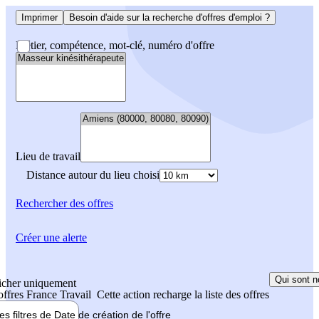
Imprimer
Besoin d'aide sur la recherche d'offres d'emploi ?
Métier, compétence, mot-clé, numéro d'offre
Lieu de travail
Distance autour du lieu choisi
Rechercher
des offres
Créer une alerte
Qui sont n
icher uniquement
 offres France Travail
Cette action recharge la liste des offres
les filtres de
Date de création
de l'offre