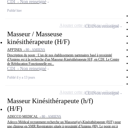
CDI - Non renseigné
Publié hier
Ajouter cette offre à ma sélection
CDI
Non renseigné
Masseur / Masseuse
kinésithérapeute (H/F)
APP'INES -
80 - AMIENS
Description du poste : L'un de nos établissements partenaires basé à proximité
d'Amiens est à la recherche d'un Masseur-Kinésithérapeute H/F, en CDI. Le Centre
de Rééducation Fonctionnelle est...
CDI - Non renseigné
Publié il y a 13 jours
Ajouter cette offre à ma sélection
CDI
Non renseigné
Masseur Kinésithérapeute (h/f)
(H/F)
ADECCO MEDICAL -
80 - AMIENS
Adecco Médical recrutement recherche un Masseur(se)-Kinésithérapeute (H/F) pour
une clinique en SMR Respiratoire située à proximité d'Amiens (80). Le poste est à