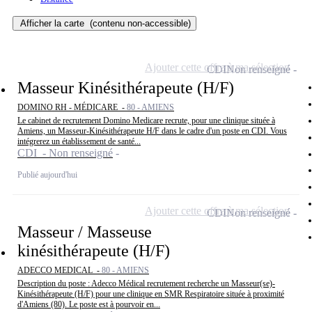
Afficher la carte
(contenu non-accessible)
Ajouter cette offre à ma sélection
CDI
Non renseigné
Masseur Kinésithérapeute (H/F)
DOMINO RH - MÉDICARE -
80 - AMIENS
Le cabinet de recrutement Domino Medicare recrute, pour une clinique située à
Amiens, un Masseur-Kinésithérapeute H/F dans le cadre d'un poste en CDI. Vous
intégrerez un établissement de santé...
CDI - Non renseigné
Publié aujourd'hui
Ajouter cette offre à ma sélection
CDI
Non renseigné
Masseur / Masseuse
kinésithérapeute (H/F)
ADECCO MEDICAL -
80 - AMIENS
Description du poste : Adecco Médical recrutement recherche un Masseur(se)-
Kinésithérapeute (H/F) pour une clinique en SMR Respiratoire située à proximité
d'Amiens (80). Le poste est à pourvoir en...