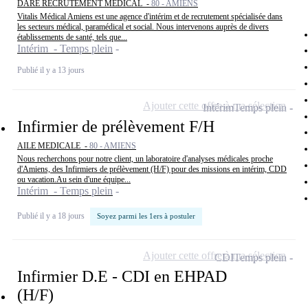
DARE RECRUTEMENT MEDICAL -
80 - AMIENS
Vitalis Médical Amiens est une agence d'intérim et de recrutement spécialisée dans
les secteurs médical, paramédical et social. Nous intervenons auprès de divers
établissements de santé, tels que...
Intérim - Temps plein
Publié il y a 13 jours
Ajouter cette offre à ma sélection
Intérim
Temps plein
Infirmier de prélèvement F/H
AILE MEDICALE -
80 - AMIENS
Nous recherchons pour notre client, un laboratoire d'analyses médicales proche
d'Amiens, des Infirmiers de prélèvement (H/F) pour des missions en intérim, CDD
ou vacation.Au sein d'une équipe...
Intérim - Temps plein
Publié il y a 18 jours
Soyez parmi les 1ers à postuler
Ajouter cette offre à ma sélection
CDI
Temps plein
Infirmier D.E - CDI en EHPAD
(H/F)