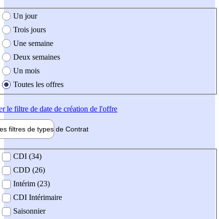
e création de l'offre
Un jour
Trois jours
Une semaine
Deux semaines
Un mois
Toutes les offres
er
le filtre de date de création de l'offre
les filtres de types de
Contrat
de contrat
CDI (34)
CDD (26)
Intérim (23)
CDI Intérimaire
Saisonnier