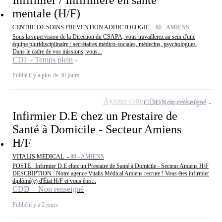
mentale (H/F)
CENTRE DE SOINS PREVENTION ADDICTOLOGIE -
80 - AMIENS
Sous la supervision de la Direction du CSAPA, vous travaillerez au sein d'une
équipe pluridisciplinaire : secrétaires médico-sociales, médecins, psychologues.
Dans le cadre de vos missions, vous...
CDI - Temps plein
Publié il y a plus de 30 jours
Ajouter cette offre à ma sélection
CDD
Non renseigné
Infirmier D.E chez un Prestaire de
Santé à Domicile - Secteur Amiens
H/F
VITALIS MÉDICAL -
80 - AMIENS
POSTE : Infirmier D.E chez un Prestaire de Santé à Domicile - Secteur Amiens H/F
DESCRIPTION : Notre agence Vitalis Médical Amiens recrute ! Vous êtes infirmier
diplômé(e) d'État H/F et vous êtes...
CDD - Non renseigné
Publié il y a 2 jours