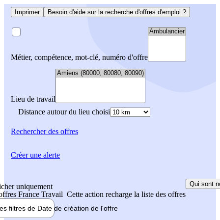
Imprimer
Besoin d'aide sur la recherche d'offres d'emploi ?
Métier, compétence, mot-clé, numéro d'offre
Lieu de travail
Distance autour du lieu choisi
Rechercher
des offres
Créer une alerte
Qui sont n
icher uniquement
 offres France Travail
Cette action recharge la liste des offres
les filtres de
Date de création
de l'offre