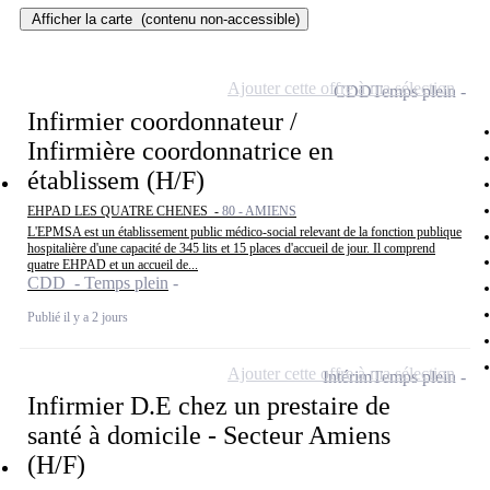
Afficher la carte
(contenu non-accessible)
Ajouter cette offre à ma sélection
CDD
Temps plein
Infirmier coordonnateur /
Infirmière coordonnatrice en
établissem (H/F)
EHPAD LES QUATRE CHENES -
80 - AMIENS
L'EPMSA est un établissement public médico-social relevant de la fonction publique
hospitalière d'une capacité de 345 lits et 15 places d'accueil de jour. Il comprend
quatre EHPAD et un accueil de...
CDD - Temps plein
Publié il y a 2 jours
Ajouter cette offre à ma sélection
Intérim
Temps plein
Infirmier D.E chez un prestaire de
santé à domicile - Secteur Amiens
(H/F)