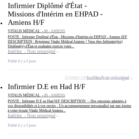
Infirmier Diplômé d'État -
Missions d'Intérim en EHPAD -
Amiens H/F
VITALIS MÉDICAL -
80 - AMIENS
POSTE : Infirmier Diplômé d'État - Missions d'Intérim en EHPAD - Amiens H/F
DESCRIPTION : Rejoignez Vitalis Médical Amiens ! Vous êtes Infirmier(ère)
Diplômé(e) d'État et souhaitez exercer votre...
Intérim - Non renseigné
Publié il y a 3 jours
Ajouter cette offre à ma sélection
Intérim
Non renseigné
Infirmier D.E en Had H/F
VITALIS MÉDICAL -
80 - AMIENS
POSTE : Infirmier D.E en Had H/F DESCRIPTION : - Des missions adaptées à
vos disponibilités et à vos envies - Un accompagnement personnalisé par une équipe
à votre écoute Vitalis Médical Amiens...
Intérim - Non renseigné
Publié il y a 3 jours