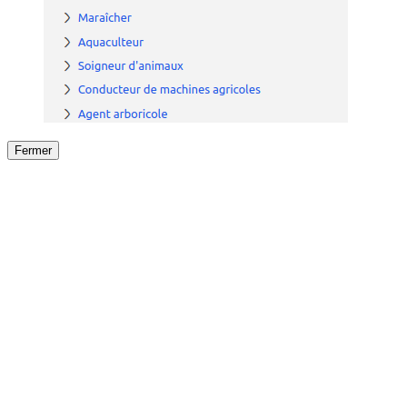
Fermer
Fermer
le détail de l'offre
/
Offre
sur
Offre précéden