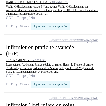
DARE RECRUTEMENT MEDICAL -
80 - AMIENS
Vitalis Médical Amiens recrute ! Notre agence Vitalis Médical Amiens est
spécialisée dans le recrutement en intérim, vacation, CDD et CDI dans les secteurs
du médical, paramédical et social. À...
CDI - Temps plein
Publié il y a 18 jours
Soyez parmi les 1ers à postuler
Ajouter cette offre à ma sélection
CDI
Temps plein
Infirmier en pratique avancée
(H/F)
CSAPA AMIENS -
80 - AMIENS
L'Association Addictions France déploie en région Hauts-de-France 13 centres
d'addictologie. Sur le département de la Somme, elle gère le CSAPA (Centre de
Soin, d'Accompagnement et de Prévention en...
CDI - Temps plein
Publié il y a 19 jours
Soyez parmi les 1ers à postuler
Ajouter cette offre à ma sélection
CDD
Temps plein
Infirmier / Infirmière en soins