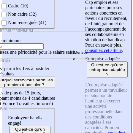
Cap emploi et ses
Cadre (10)
partenaires pour ses
actions concrètes en
Non cadre (32)
faveur du recrutement,
Non renseignée (41)
de l’intégration et de
l’accompagnement de
IRE BRUT MINIMUM
ses collaborateurs en
situation de handicap.
re minimum
Pour en savoir plus,
consultez cet article
.
ssez une périodicité pour le salaire saisi
Entreprise adaptée
NITÉS
Qu'est-ce qu'une
z parmi les 1ers à postuler
entreprise adaptée
résultats
?
urquoi serez-vous parmi les
L'entreprise adaptée
premiers à postuler ?
permet à un travailleur
es de plus de 15 jours,
en situation de
tant moins de 4 candidatures
handicap d'exercer
t France Travail est informé)
une activité
ICAP
professionnelle dans
des conditions
Employeur handi-
adaptées à ses
engagé
capacités. Pour en
Qu'est-ce qu'un
savoir plus,
consultez