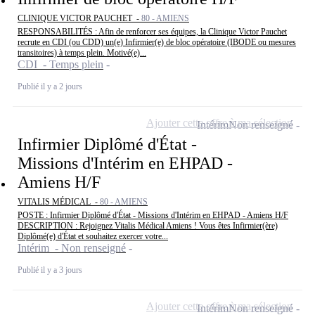
CLINIQUE VICTOR PAUCHET -
80 - AMIENS
RESPONSABILITÉS : Afin de renforcer ses équipes, la Clinique Victor Pauchet
recrute en CDI (ou CDD) un(e) Infirmier(e) de bloc opératoire (IBODE ou mesures
transitoires) à temps plein. Motivé(e)...
CDI - Temps plein
Publié il y a 2 jours
Ajouter cette offre à ma sélection
Intérim
Non renseigné
Infirmier Diplômé d'État -
Missions d'Intérim en EHPAD -
Amiens H/F
VITALIS MÉDICAL -
80 - AMIENS
POSTE : Infirmier Diplômé d'État - Missions d'Intérim en EHPAD - Amiens H/F
DESCRIPTION : Rejoignez Vitalis Médical Amiens ! Vous êtes Infirmier(ère)
Diplômé(e) d'État et souhaitez exercer votre...
Intérim - Non renseigné
Publié il y a 3 jours
Ajouter cette offre à ma sélection
Intérim
Non renseigné