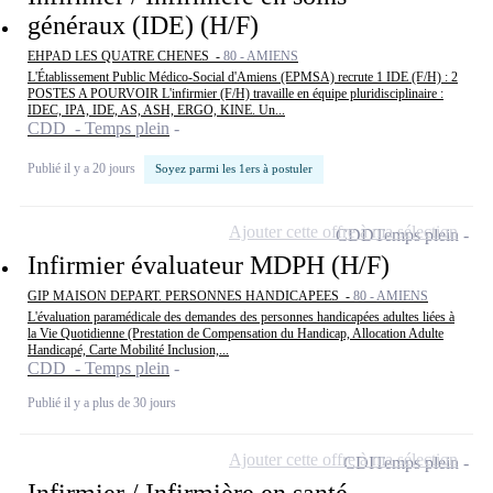
généraux (IDE) (H/F)
EHPAD LES QUATRE CHENES -
80 - AMIENS
L'Établissement Public Médico-Social d'Amiens (EPMSA) recrute 1 IDE (F/H) : 2
POSTES A POURVOIR L'infirmier (F/H) travaille en équipe pluridisciplinaire :
IDEC, IPA, IDE, AS, ASH, ERGO, KINE. Un...
CDD - Temps plein
Publié il y a 20 jours
Soyez parmi les 1ers à postuler
Ajouter cette offre à ma sélection
CDD
Temps plein
Infirmier évaluateur MDPH (H/F)
GIP MAISON DEPART. PERSONNES HANDICAPEES -
80 - AMIENS
L'évaluation paramédicale des demandes des personnes handicapées adultes liées à
la Vie Quotidienne (Prestation de Compensation du Handicap, Allocation Adulte
Handicapé, Carte Mobilité Inclusion,...
CDD - Temps plein
Publié il y a plus de 30 jours
Ajouter cette offre à ma sélection
CDI
Temps plein
Infirmier / Infirmière en santé