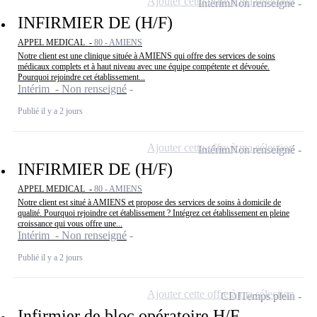
Ajouter cette offre à ma sélection
Intérim
Non renseigné
INFIRMIER DE (H/F)
APPEL MEDICAL -
80 - AMIENS
Notre client est une clinique située à AMIENS qui offre des services de soins
médicaux complets et à haut niveau avec une équipe compétente et dévouée.
Pourquoi rejoindre cet établissement...
Intérim - Non renseigné
Publié il y a 2 jours
Ajouter cette offre à ma sélection
Intérim
Non renseigné
INFIRMIER DE (H/F)
APPEL MEDICAL -
80 - AMIENS
Notre client est situé à AMIENS et propose des services de soins à domicile de
qualité. Pourquoi rejoindre cet établissement ? Intégrez cet établissement en pleine
croissance qui vous offre une...
Intérim - Non renseigné
Publié il y a 2 jours
Ajouter cette offre à ma sélection
CDI
Temps plein
Infirmier de bloc opératoire H/F