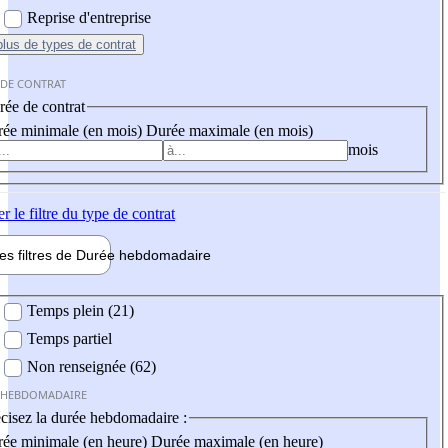
Reprise d'entreprise
plus
de types de contrat
 DE CONTRAT
ée de contrat
ée minimale (en mois)
Durée maximale (en mois)
mois
er
le filtre du type de contrat
les filtres de
Durée hebdo
madaire
 hebdomadaire
Temps plein (21)
Temps partiel
Non renseignée (62)
 HEBDOMADAIRE
cisez la durée hebdomadaire :
ée minimale (en heure)
Durée maximale (en heure)