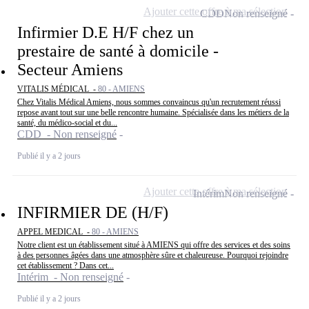
Ajouter cette offre à ma sélection
CDD
Non renseigné
Infirmier D.E H/F chez un
prestaire de santé à domicile -
Secteur Amiens
VITALIS MÉDICAL -
80 - AMIENS
Chez Vitalis Médical Amiens, nous sommes convaincus qu'un recrutement réussi
repose avant tout sur une belle rencontre humaine. Spécialisée dans les métiers de la
santé, du médico-social et du...
CDD - Non renseigné
Publié il y a 2 jours
Ajouter cette offre à ma sélection
Intérim
Non renseigné
INFIRMIER DE (H/F)
APPEL MEDICAL -
80 - AMIENS
Notre client est un établissement situé à AMIENS qui offre des services et des soins
à des personnes âgées dans une atmosphère sûre et chaleureuse. Pourquoi rejoindre
cet établissement ? Dans cet...
Intérim - Non renseigné
Publié il y a 2 jours