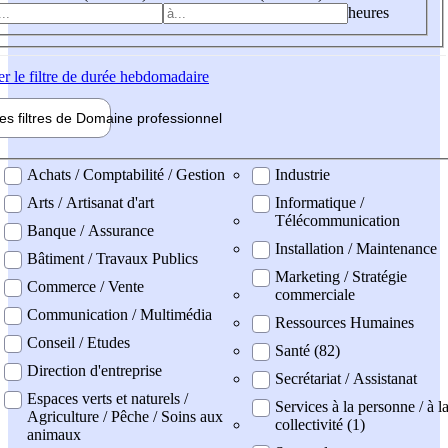
heures
er
le filtre de durée hebdomadaire
les filtres de
Domaine pro
fessionnel
ne professionel
Achats / Comptabilité / Gestion
Industrie
Arts / Artisanat d'art
Informatique /
Télécommunication
Banque / Assurance
Installation / Maintenance
Bâtiment / Travaux Publics
Marketing / Stratégie
Commerce / Vente
commerciale
Communication / Multimédia
Ressources Humaines
Conseil / Etudes
Santé (82)
Direction d'entreprise
Secrétariat / Assistanat
Espaces verts et naturels /
Services à la personne / à l
Agriculture / Pêche / Soins aux
collectivité (1)
animaux