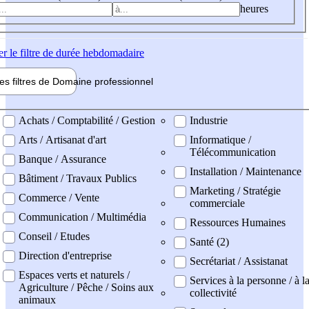
heures
er
le filtre de durée hebdomadaire
les filtres de
Domaine pro
fessionnel
ne professionel
Achats / Comptabilité / Gestion
Industrie
Arts / Artisanat d'art
Informatique /
Télécommunication
Banque / Assurance
Installation / Maintenance
Bâtiment / Travaux Publics
Marketing / Stratégie
Commerce / Vente
commerciale
Communication / Multimédia
Ressources Humaines
Conseil / Etudes
Santé (2)
Direction d'entreprise
Secrétariat / Assistanat
Espaces verts et naturels /
Services à la personne / à l
Agriculture / Pêche / Soins aux
collectivité
animaux