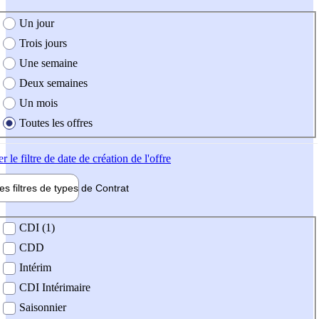
e création de l'offre
Un jour
Trois jours
Une semaine
Deux semaines
Un mois
Toutes les offres
er
le filtre de date de création de l'offre
les filtres de types de
Contrat
de contrat
CDI (1)
CDD
Intérim
CDI Intérimaire
Saisonnier