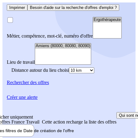
Imprimer
Besoin d'aide sur la recherche d'offres d'emploi ?
Métier, compétence, mot-clé, numéro d'offre
Lieu de travail
Distance autour du lieu choisi
Rechercher
des offres
Créer une alerte
Qui sont n
icher uniquement
 offres France Travail
Cette action recharge la liste des offres
les filtres de
Date de création
de l'offre