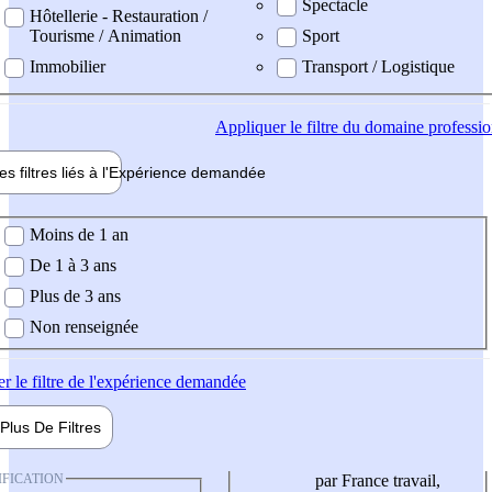
Spectacle
Hôtellerie - Restauration /
Tourisme / Animation
Sport
Immobilier
Transport / Logistique
Appliquer
le filtre du domaine professi
es filtres liés à l'
Expérience
demandée
ience demandée
Moins de 1 an
De 1 à 3 ans
Plus de 3 ans
Non renseignée
er
le filtre de l'expérience demandée
Plus De
Filtres
IFICATION
par France travail,