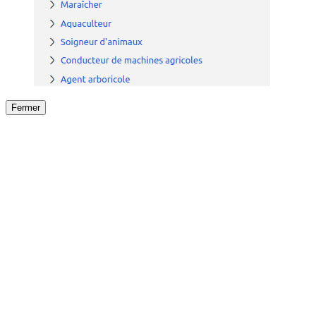
Fermer
Fermer
le détail de l'offre
/
Offre
sur
Offre précéden