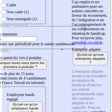
Cap emploi et ses
Cadre
partenaires pour ses
actions concrètes en
Non cadre (1)
faveur du recrutement,
Non renseignée (1)
de l’intégration et de
l’accompagnement de
IRE BRUT MINIMUM
ses collaborateurs en
situation de handicap.
re minimum
Pour en savoir plus,
consultez cet article
.
ssez une périodicité pour le salaire saisi
Entreprise adaptée
NITÉS
Qu'est-ce qu'une
z parmi les 1ers à postuler
entreprise adaptée
?
urquoi serez-vous parmi les
premiers à postuler ?
L'entreprise adaptée
es de plus de 15 jours,
permet à un travailleur
tant moins de 4 candidatures
en situation de
t France Travail est informé)
handicap d'exercer
ICAP
une activité
professionnelle dans
Employeur handi-
des conditions
engagé
adaptées à ses
Qu'est-ce qu'un
capacités. Pour en
employeur handi-
savoir plus,
consultez