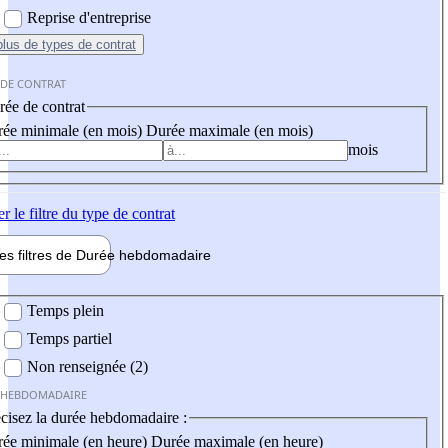
Reprise d'entreprise
plus
de types de contrat
 DE CONTRAT
ée de contrat
ée minimale (en mois)
Durée maximale (en mois)
mois
er
le filtre du type de contrat
les filtres de
Durée hebdo
madaire
 hebdomadaire
Temps plein
Temps partiel
Non renseignée (2)
 HEBDOMADAIRE
cisez la durée hebdomadaire :
ée minimale (en heure)
Durée maximale (en heure)