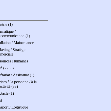
strie (1)
rmatique /
écommunication (1)
allation / Maintenance
eting / Stratégie
merciale
sources Humaines
té (2235)
étariat / Assistanat (1)
ices à la personne / à la
ectivité (33)
tacle (1)
rt
sport / Logistique