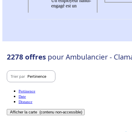
Un employeur handi-
engagé est un
2278 offres
pour Ambulancier - Clama
Trier par
Pertinence
Pertinence
Date
Distance
Afficher la carte
(contenu non-accessible)