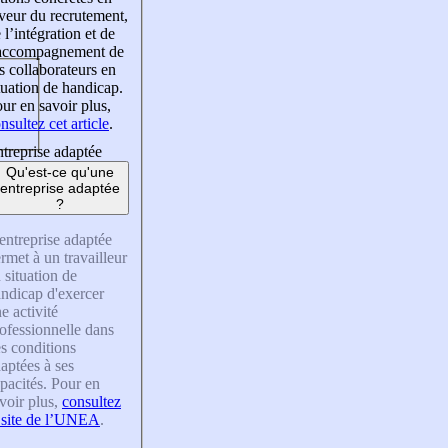
veur du recrutement,
 l’intégration et de
’accompagnement de
s collaborateurs en
tuation de handicap.
ur en savoir plus,
nsultez cet article
.
treprise adaptée
Qu'est-ce qu'une
entreprise adaptée
?
entreprise adaptée
rmet à un travailleur
 situation de
ndicap d'exercer
e activité
ofessionnelle dans
s conditions
aptées à ses
pacités. Pour en
voir plus,
consultez
 site de l’UNEA
.