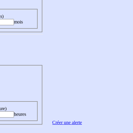
s)
mois
ure)
heures
Créer une alerte