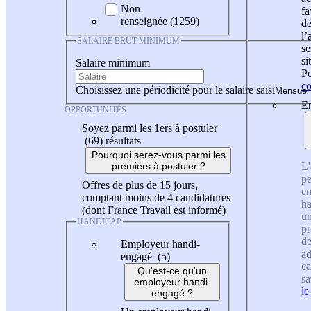
Non
fa
renseignée (1259)
de
l
SALAIRE BRUT MINIMUM
se
si
Salaire minimum
Po
co
Choisissez une périodicité pour le salaire saisi
En
OPPORTUNITÉS
Soyez parmi les 1ers à postuler
(69)
résultats
Pourquoi serez-vous parmi les
L'
premiers à postuler ?
pe
Offres de plus de 15 jours,
en
comptant moins de 4 candidatures
ha
(dont France Travail est informé)
un
HANDICAP
pr
de
Employeur handi-
ad
engagé (5)
ca
Qu'est-ce qu'un
sa
employeur handi-
le
engagé ?