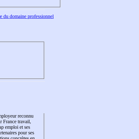
tre du domaine professionnel
mployeur reconnu
r France travail,
p emploi et ses
rtenaires pour ses
tions concrètes en