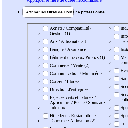
Appliquer
le filtre de durée hebdomadaire
Afficher les filtres de
Domaine pro
fessionnel
Domaine professionel
Achats / Comptabilité /
Indu
Gestion (1)
Info
Arts / Artisanat d'art
Tél
Banque / Assurance
Inst
Bâtiment / Travaux Publics (1)
Mark
com
Commerce / Vente (2)
Res
Communication / Multimédia
San
Conseil / Etudes
Secr
Direction d'entreprise
Serv
Espaces verts et naturels /
coll
Agriculture / Pêche / Soins aux
animaux
Spec
Hôtellerie - Restauration /
Spo
Tourisme / Animation (2)
Tran