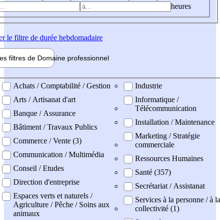
heures
er
le filtre de durée hebdomadaire
les filtres de
Domaine pro
fessionnel
ne professionel
Achats / Comptabilité / Gestion
Industrie
Arts / Artisanat d'art
Informatique /
Télécommunication
Banque / Assurance
Installation / Maintenance
Bâtiment / Travaux Publics
Marketing / Stratégie
Commerce / Vente (3)
commerciale
Communication / Multimédia
Ressources Humaines
Conseil / Etudes
Santé (357)
Direction d'entreprise
Secrétariat / Assistanat
Espaces verts et naturels /
Services à la personne / à l
Agriculture / Pêche / Soins aux
collectivité (1)
animaux