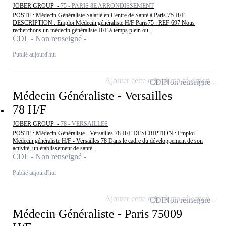
JOBER GROUP -
75 - PARIS 8E ARRONDISSEMENT
POSTE : Médecin Généraliste Salarié en Centre de Santé à Paris 75 H/F
DESCRIPTION : Emploi Médecin généraliste H/F Paris75 : REF 697 Nous
recherchons un médecin généraliste H/F à temps plein ou...
CDI - Non renseigné
Publié aujourd'hui
Ajouter cette offre à ma sélection
CDI
Non renseigné
Médecin Généraliste - Versailles
78 H/F
JOBER GROUP -
78 - VERSAILLES
POSTE : Médecin Généraliste - Versailles 78 H/F DESCRIPTION : Emploi
Médecin généraliste H/F - Versailles 78 Dans le cadre du développement de son
activité, un établissement de santé...
CDI - Non renseigné
Publié aujourd'hui
Ajouter cette offre à ma sélection
CDI
Non renseigné
Médecin Généraliste - Paris 75009