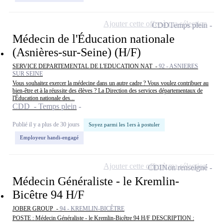
Ajouter cette offre à ma sélection
CDD
Temps plein
Médecin de l'Éducation nationale
(Asnières-sur-Seine) (H/F)
SERVICE DEPARTEMENTAL DE L'EDUCATION NAT -
92 - ASNIERES
SUR SEINE
Vous souhaitez exercer la médecine dans un autre cadre ? Vous voulez contribuer au
bien-être et à la réussite des élèves ? La Direction des services départementaux de
l'Éducation nationale des...
CDD - Temps plein
Publié il y a plus de 30 jours
Soyez parmi les 1ers à postuler
Employeur handi-engagé
Ajouter cette offre à ma sélection
CDI
Non renseigné
Médecin Généraliste - le Kremlin-
Bicêtre 94 H/F
JOBER GROUP -
94 - KREMLIN-BICÊTRE
POSTE : Médecin Généraliste - le Kremlin-Bicêtre 94 H/F DESCRIPTION :