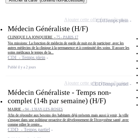
Afficher la carte
(contenu non-accessible)
Ajouter cette offre à ma sélection
CDI
Temps plein
Médecin Généraliste (H/F)
CLINIQUE LA JONQUIERE -
75 - PARIS 17
Vos missions: La fonction de médecin de garde de nuit est de participer, avec les
autres médecins de la clinique à la permanence et à continuité des soins. Il assure les
soins médicaux le temps de la...
CDI - Temps plein
Publié il y a 2 jours
Ajouter cette offre à ma sélection
CDD
Temps partiel
Médecin Généraliste - Temps non-
complet (14h par semaine) (H/F)
MAIRIE -
94 - L'HAY-LES-ROSES
Afin de répondre aux besoins des habitants déjà présents mais aussi à venir, la ville
s'engage dans une politique proactive de développement de l'écosystème santé, avec
comme pilier le centre...
CDD - Temps partiel