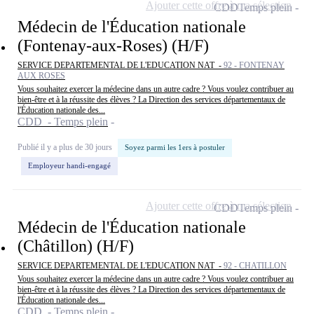
Ajouter cette offre à ma sélection
CDD
Temps plein
Médecin de l'Éducation nationale
(Fontenay-aux-Roses) (H/F)
SERVICE DEPARTEMENTAL DE L'EDUCATION NAT -
92 - FONTENAY
AUX ROSES
Vous souhaitez exercer la médecine dans un autre cadre ? Vous voulez contribuer au
bien-être et à la réussite des élèves ? La Direction des services départementaux de
l'Éducation nationale des...
CDD - Temps plein
Publié il y a plus de 30 jours
Soyez parmi les 1ers à postuler
Employeur handi-engagé
Ajouter cette offre à ma sélection
CDD
Temps plein
Médecin de l'Éducation nationale
(Châtillon) (H/F)
SERVICE DEPARTEMENTAL DE L'EDUCATION NAT -
92 - CHATILLON
Vous souhaitez exercer la médecine dans un autre cadre ? Vous voulez contribuer au
bien-être et à la réussite des élèves ? La Direction des services départementaux de
l'Éducation nationale des...
CDD - Temps plein