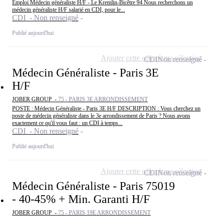
Emploi Médecin généraliste H/F - Le Kremlin-Bicêtre 94 Nous recherchons un
médecin généraliste H/F salarié en CDI, pour le...
CDI - Non renseigné
Publié aujourd'hui
Ajouter cette offre à ma sélection
CDI
Non renseigné
Médecin Généraliste - Paris 3E
H/F
JOBER GROUP -
75 - PARIS 3E ARRONDISSEMENT
POSTE : Médecin Généraliste - Paris 3E H/F DESCRIPTION : Vous cherchez un
poste de médecin généraliste dans le 3e arrondissement de Paris ? Nous avons
exactement ce qu'il vous faut : un CDI à temps...
CDI - Non renseigné
Publié aujourd'hui
Ajouter cette offre à ma sélection
CDI
Non renseigné
Médecin Généraliste - Paris 75019
- 40-45% + Min. Garanti H/F
JOBER GROUP -
75 - PARIS 19E ARRONDISSEMENT