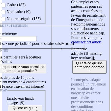
Cap emploi et ses
Cadre (187)
partenaires pour ses
actions concrètes en
Non cadre (19)
faveur du recrutement,
Non renseignée (155)
de l’intégration et de
l’accompagnement de
IRE BRUT MINIMUM
ses collaborateurs en
situation de handicap.
re minimum
Pour en savoir plus,
consultez cet article
.
ssez une périodicité pour le salaire saisi
Entreprise
NITÉS
adaptée (1
[[missing
z parmi les 1ers à postuler
key: resultats]]
)
résultats
Qu'est-ce qu'une
urquoi serez-vous parmi les
entreprise adaptée
premiers à postuler ?
?
es de plus de 15 jours,
L'entreprise adaptée
tant moins de 4 candidatures
permet à un travailleur
t France Travail est informé)
en situation de
ICAP
handicap d'exercer
une activité
Employeur handi-
professionnelle dans
engagé (9)
des conditions
Qu'est-ce qu'un
adaptées à ses