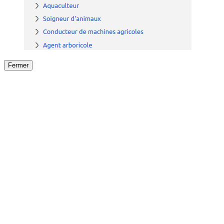
Fermer
Fermer
le détail de l'offre
/
Offre
sur
Offre précéden