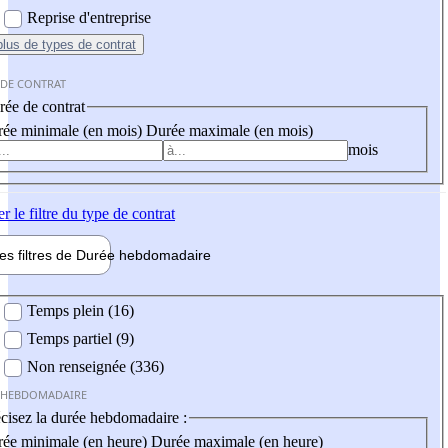
Reprise d'entreprise
plus
de types de contrat
 DE CONTRAT
ée de contrat
ée minimale (en mois)
Durée maximale (en mois)
mois
er
le filtre du type de contrat
les filtres de
Durée hebdo
madaire
 hebdomadaire
Temps plein (16)
Temps partiel (9)
Non renseignée (336)
 HEBDOMADAIRE
cisez la durée hebdomadaire :
ée minimale (en heure)
Durée maximale (en heure)