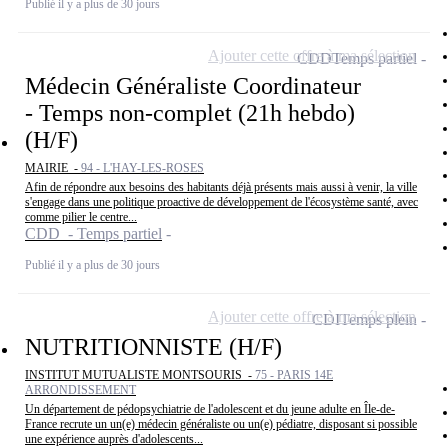
Publié il y a plus de 30 jours
Ajouter cette offre à ma sélection
CDD
Temps partiel
Médecin Généraliste Coordinateur
- Temps non-complet (21h hebdo)
(H/F)
MAIRIE -
94 - L'HAY-LES-ROSES
Afin de répondre aux besoins des habitants déjà présents mais aussi à venir, la ville
s'engage dans une politique proactive de développement de l'écosystème santé, avec
comme pilier le centre...
CDD - Temps partiel
Publié il y a plus de 30 jours
Ajouter cette offre à ma sélection
CDI
Temps plein
NUTRITIONNISTE (H/F)
INSTITUT MUTUALISTE MONTSOURIS -
75 - PARIS 14E
ARRONDISSEMENT
Un département de pédopsychiatrie de l'adolescent et du jeune adulte en Île-de-
France recrute un un(e) médecin généraliste ou un(e) pédiatre, disposant si possible
une expérience auprès d'adolescents...