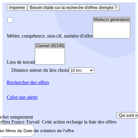
Imprimer
Besoin d'aide sur la recherche d'offres d'emploi ?
Métier, compétence, mot-clé, numéro d'offre
Lieu de travail
Distance autour du lieu choisi
Rechercher
des offres
Créer une alerte
Qui sont n
icher uniquement
 offres France Travail
Cette action recharge la liste des offres
les filtres de
Date de création
de l'offre