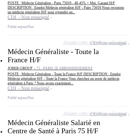
POSTE : Médecin Généraliste - Paris 75019 - 40-45% + Min. Garanti H/F
DESCRIPTION : Emploi Médecin généraliste H/F - Pairs 75019 Nous recrutons
un médecin généraliste H/F pour rejoindre un...
CDI - Non renseigné
Publié aujourd'hui
Ajouter cette offre à ma sélection
CDI
Non renseigné
Médecin Généraliste - Toute la
France H/F
JOBER GROUP -
75 - PARIS 2E ARRONDISSEMENT
POSTE : Médecin Généraliste - Toute la France H/F DESCRIPTION : Emploi
Médecin généraliste H/F - Toute la France Vous cherchez un poste de médecin
généraliste à Paris ? Nous avons exactement...
CDI - Non renseigné
Publié aujourd'hui
Ajouter cette offre à ma sélection
CDI
Non renseigné
Médecin Généraliste Salarié en
Centre de Santé à Paris 75 H/F