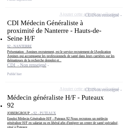
Ajouter cette offre à ma sélection
CDI
Non renseigné
CDI Médecin Généraliste à
proximité de Nanterre - Hauts-de-
Seine H/F
92 - NANTERRE
Présentation : Appines recrutement, est le service recrutement de lApplication
Appines qui accompagne les professionnels de santé dans leurs carrières sur les
thématiques de la recherche demploi et...
CDI - Non renseigné
Publié hier
Ajouter cette offre à ma sélection
CDI
Non renseigné
Médecin généraliste H/F - Puteaux
92
JOBERGROUP -
92 - PUTEAUX
Emploi Médecin Généraliste H/F - Puteaux 92 Nous recrutons un médecin
généraliste H/F en salariat ou en libéral afin d'intégrer un centre de santé spécialisé,
situé à Puteaux...