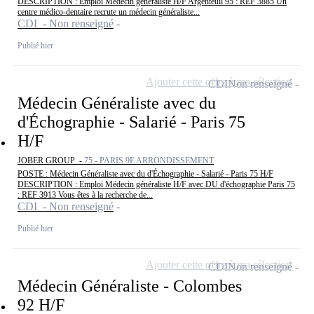
DESCRIPTION : Emploi Médecin généraliste H/F Argenteuil 95 : REF 3885 Un
centre médico-dentaire recrute un médecin généraliste...
CDI - Non renseigné
Publié hier
Ajouter cette offre à ma sélection
CDI
Non renseigné
Médecin Généraliste avec du
d'Échographie - Salarié - Paris 75
H/F
JOBER GROUP -
75 - PARIS 9E ARRONDISSEMENT
POSTE : Médecin Généraliste avec du d'Échographie - Salarié - Paris 75 H/F
DESCRIPTION : Emploi Médecin généraliste H/F avec DU d'échographie Paris 75
: REF 3913 Vous êtes à la recherche de...
CDI - Non renseigné
Publié hier
Ajouter cette offre à ma sélection
CDI
Non renseigné
Médecin Généraliste - Colombes
92 H/F