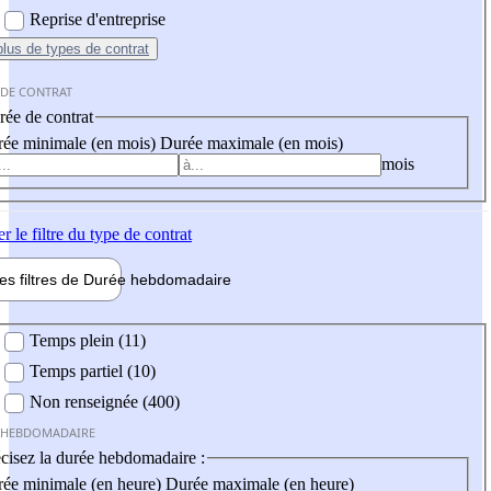
Reprise d'entreprise
plus
de types de contrat
 DE CONTRAT
ée de contrat
ée minimale (en mois)
Durée maximale (en mois)
mois
er
le filtre du type de contrat
les filtres de
Durée hebdo
madaire
 hebdomadaire
Temps plein (11)
Temps partiel (10)
Non renseignée (400)
 HEBDOMADAIRE
cisez la durée hebdomadaire :
ée minimale (en heure)
Durée maximale (en heure)