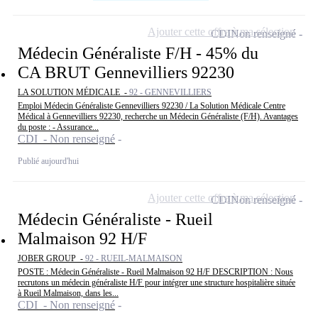
Ajouter cette offre à ma sélection
CDI
Non renseigné
Médecin Généraliste F/H - 45% du
CA BRUT Gennevilliers 92230
LA SOLUTION MÉDICALE -
92 - GENNEVILLIERS
Emploi Médecin Généraliste Gennevilliers 92230 / La Solution Médicale Centre
Médical à Gennevilliers 92230, recherche un Médecin Généraliste (F/H). Avantages
du poste : - Assurance...
CDI - Non renseigné
Publié aujourd'hui
Ajouter cette offre à ma sélection
CDI
Non renseigné
Médecin Généraliste - Rueil
Malmaison 92 H/F
JOBER GROUP -
92 - RUEIL-MALMAISON
POSTE : Médecin Généraliste - Rueil Malmaison 92 H/F DESCRIPTION : Nous
recrutons un médecin généraliste H/F pour intégrer une structure hospitalière située
à Rueil Malmaison, dans les...
CDI - Non renseigné