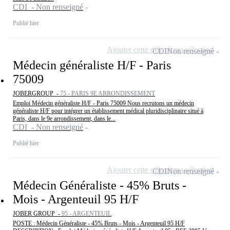
CDI - Non renseigné
Publié hier
Ajouter cette offre à ma sélection
CDI
Non renseigné
Médecin généraliste H/F - Paris
75009
JOBERGROUP -
75 - PARIS 9E ARRONDISSEMENT
Emploi Médecin généraliste H/F - Paris 75009 Nous recrutons un médecin
généraliste H/F pour intégrer un établissement médical pluridisciplinaire situé à
Paris, dans le 9e arrondissement, dans le...
CDI - Non renseigné
Publié hier
Ajouter cette offre à ma sélection
CDI
Non renseigné
Médecin Généraliste - 45% Bruts -
Mois - Argenteuil 95 H/F
JOBER GROUP -
95 - ARGENTEUIL
POSTE : Médecin Généraliste - 45% Bruts - Mois - Argenteuil 95 H/F