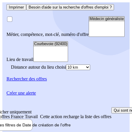
Imprimer
Besoin d'aide sur la recherche d'offres d'emploi ?
Métier, compétence, mot-clé, numéro d'offre
Lieu de travail
Distance autour du lieu choisi
Rechercher
des offres
Créer une alerte
Qui sont n
icher uniquement
 offres France Travail
Cette action recharge la liste des offres
les filtres de
Date de création
de l'offre