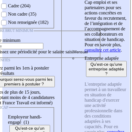
Cap emploi et ses
Cadre (204)
partenaires pour ses
actions concrètes en
Non cadre (35)
faveur du recrutement,
Non renseignée (182)
de l’intégration et de
l’accompagnement de
IRE BRUT MINIMUM
ses collaborateurs en
situation de handicap.
re minimum
Pour en savoir plus,
consultez cet article
.
ssez une périodicité pour le salaire saisi
Entreprise adaptée
NITÉS
Qu'est-ce qu'une
z parmi les 1ers à postuler
entreprise adaptée
résultats
?
urquoi serez-vous parmi les
L'entreprise adaptée
premiers à postuler ?
permet à un travailleur
es de plus de 15 jours,
en situation de
tant moins de 4 candidatures
handicap d'exercer
t France Travail est informé)
une activité
ICAP
professionnelle dans
des conditions
Employeur handi-
adaptées à ses
engagé (1)
capacités. Pour en
Qu'est-ce qu'un
savoir plus,
consultez