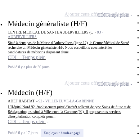
Ajouter cette offre à ma sélection
CDI
Temps plein
Médecin généraliste (H/F)
CENTRE MEDICAL DE SANTE AUBERVILLIERS (C -
93 -
AUBERVILLIERS
Situé à deux pas de la Mairie d'Aubervilliers (ligne 12), le Centre Médical de Santé
recherche un Médecin généraliste H/F. Nous accueillons avec intérêt les
candidatures de médecins disposant d'une...
CDI - Temps plein
Publié il y a plus de 30 jours
Ajouter cette offre à ma sélection
CDI
Temps plein
Médecin (H/F)
ADEF HABITAT -
92 - VILLENEUVE-LA-GARENNE
L'Hôpital Nord 92, établissement privé d'intérêt collectif de type Soins de Suite et de
Réadaptation, est situé à Villeneuve-la-Garenne (92). Il propose trois services
d'hospitalisation complète pour...
CDI - Temps plein
Publié il y a 17 jours
Employeur handi-engagé