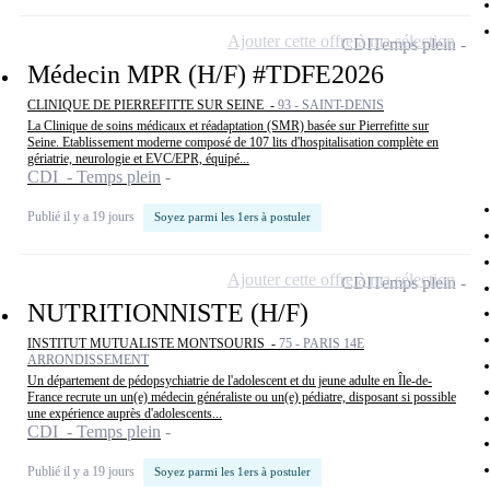
Ajouter cette offre à ma sélection
CDI
Temps plein
Médecin MPR (H/F) #TDFE2026
CLINIQUE DE PIERREFITTE SUR SEINE -
93 - SAINT-DENIS
La Clinique de soins médicaux et réadaptation (SMR) basée sur Pierrefitte sur
Seine. Etablissement moderne composé de 107 lits d'hospitalisation complète en
gériatrie, neurologie et EVC/EPR, équipé...
CDI - Temps plein
Publié il y a 19 jours
Soyez parmi les 1ers à postuler
Ajouter cette offre à ma sélection
CDI
Temps plein
NUTRITIONNISTE (H/F)
INSTITUT MUTUALISTE MONTSOURIS -
75 - PARIS 14E
ARRONDISSEMENT
Un département de pédopsychiatrie de l'adolescent et du jeune adulte en Île-de-
France recrute un un(e) médecin généraliste ou un(e) pédiatre, disposant si possible
une expérience auprès d'adolescents...
CDI - Temps plein
Publié il y a 19 jours
Soyez parmi les 1ers à postuler