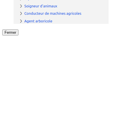
Fermer
Fermer
le détail de l'offre
/
Offre
sur
Offre précéden