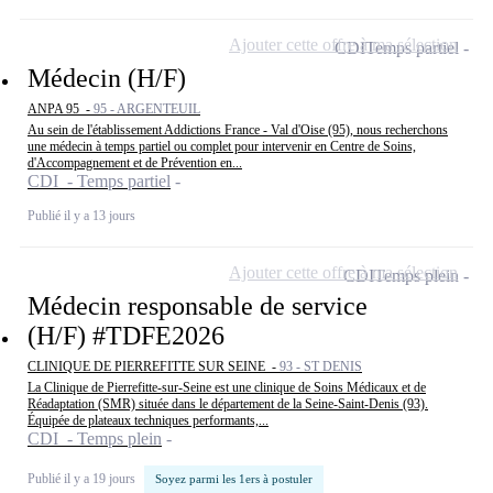
Ajouter cette offre à ma sélection
CDI
Temps partiel
Médecin (H/F)
ANPA 95 -
95 - ARGENTEUIL
Au sein de l'établissement Addictions France - Val d'Oise (95), nous recherchons
une médecin à temps partiel ou complet pour intervenir en Centre de Soins,
d'Accompagnement et de Prévention en...
CDI - Temps partiel
Publié il y a 13 jours
Ajouter cette offre à ma sélection
CDI
Temps plein
Médecin responsable de service
(H/F) #TDFE2026
CLINIQUE DE PIERREFITTE SUR SEINE -
93 - ST DENIS
La Clinique de Pierrefitte-sur-Seine est une clinique de Soins Médicaux et de
Réadaptation (SMR) située dans le département de la Seine-Saint-Denis (93).
Équipée de plateaux techniques performants,...
CDI - Temps plein
Publié il y a 19 jours
Soyez parmi les 1ers à postuler