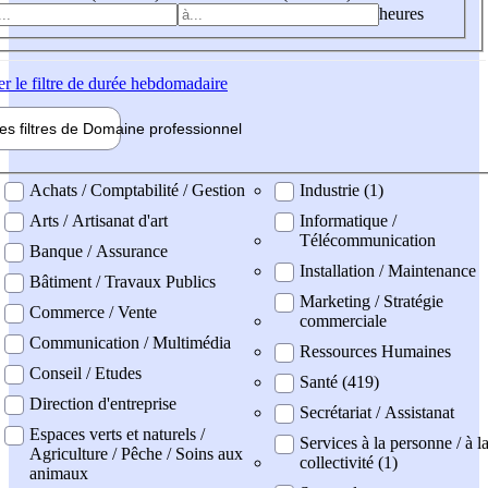
heures
er
le filtre de durée hebdomadaire
les filtres de
Domaine pro
fessionnel
ne professionel
Achats / Comptabilité / Gestion
Industrie (1)
Arts / Artisanat d'art
Informatique /
Télécommunication
Banque / Assurance
Installation / Maintenance
Bâtiment / Travaux Publics
Marketing / Stratégie
Commerce / Vente
commerciale
Communication / Multimédia
Ressources Humaines
Conseil / Etudes
Santé (419)
Direction d'entreprise
Secrétariat / Assistanat
Espaces verts et naturels /
Services à la personne / à l
Agriculture / Pêche / Soins aux
collectivité (1)
animaux