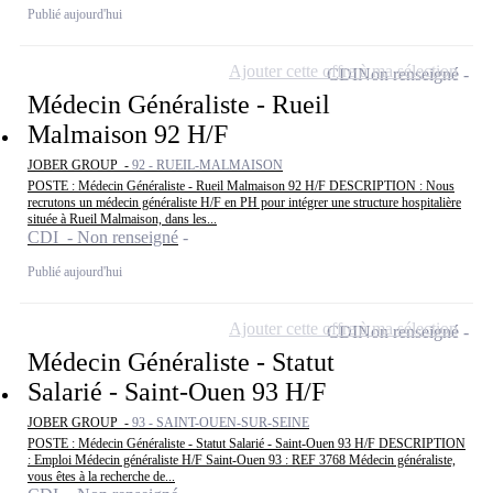
Publié aujourd'hui
Ajouter cette offre à ma sélection
CDI
Non renseigné
Médecin Généraliste - Rueil
Malmaison 92 H/F
JOBER GROUP -
92 - RUEIL-MALMAISON
POSTE : Médecin Généraliste - Rueil Malmaison 92 H/F DESCRIPTION : Nous
recrutons un médecin généraliste H/F en PH pour intégrer une structure hospitalière
située à Rueil Malmaison, dans les...
CDI - Non renseigné
Publié aujourd'hui
Ajouter cette offre à ma sélection
CDI
Non renseigné
Médecin Généraliste - Statut
Salarié - Saint-Ouen 93 H/F
JOBER GROUP -
93 - SAINT-OUEN-SUR-SEINE
POSTE : Médecin Généraliste - Statut Salarié - Saint-Ouen 93 H/F DESCRIPTION
: Emploi Médecin généraliste H/F Saint-Ouen 93 : REF 3768 Médecin généraliste,
vous êtes à la recherche de...