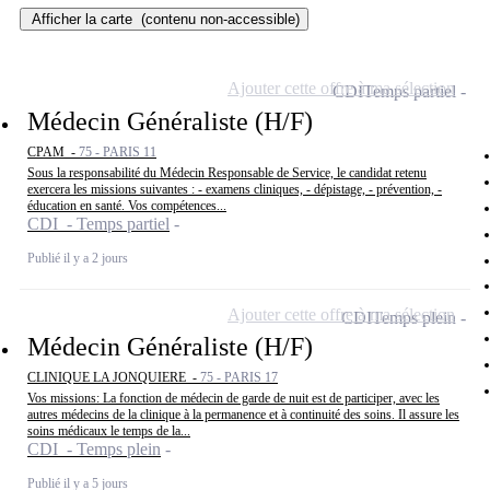
Afficher la carte
(contenu non-accessible)
Ajouter cette offre à ma sélection
CDI
Temps partiel
Médecin Généraliste (H/F)
CPAM -
75 - PARIS 11
Sous la responsabilité du Médecin Responsable de Service, le candidat retenu
exercera les missions suivantes : - examens cliniques, - dépistage, - prévention, -
éducation en santé. Vos compétences...
CDI - Temps partiel
Publié il y a 2 jours
Ajouter cette offre à ma sélection
CDI
Temps plein
Médecin Généraliste (H/F)
CLINIQUE LA JONQUIERE -
75 - PARIS 17
Vos missions: La fonction de médecin de garde de nuit est de participer, avec les
autres médecins de la clinique à la permanence et à continuité des soins. Il assure les
soins médicaux le temps de la...
CDI - Temps plein
Publié il y a 5 jours