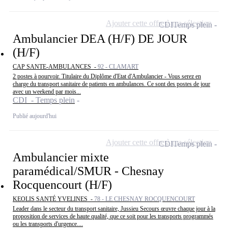
Ajouter cette offre à ma sélection
CDI
Temps plein
Ambulancier DEA (H/F) DE JOUR
(H/F)
CAP SANTE-AMBULANCES -
92 - CLAMART
2 postes à pourvoir. Titulaire du Diplôme d'Etat d'Ambulancier - Vous serez en
charge du transport sanitaire de patients en ambulances. Ce sont des postes de jour
avec un weekend par mois...
CDI - Temps plein
Publié aujourd'hui
Ajouter cette offre à ma sélection
CDI
Temps plein
Ambulancier mixte
paramédical/SMUR - Chesnay
Rocquencourt (H/F)
KEOLIS SANTÉ YVELINES -
78 - LE CHESNAY ROCQUENCOURT
Leader dans le secteur du transport sanitaire, Jussieu Secours œuvre chaque jour à la
proposition de services de haute qualité, que ce soit pour les transports programmés
ou les transports d'urgence....