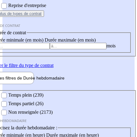
Reprise d'entreprise
plus
de types de contrat
 DE CONTRAT
ée de contrat
ée minimale (en mois)
Durée maximale (en mois)
mois
er
le filtre du type de contrat
les filtres de
Durée hebdo
madaire
 hebdomadaire
Temps plein (239)
Temps partiel (26)
Non renseignée (2173)
 HEBDOMADAIRE
cisez la durée hebdomadaire :
ée minimale (en heure)
Durée maximale (en heure)