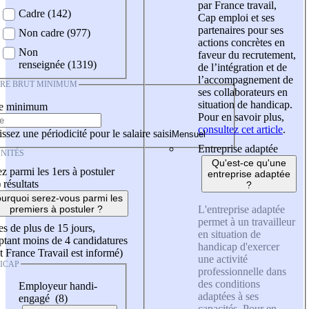
par France travail,
Cadre (142)
Cap emploi et ses
partenaires pour ses
Non cadre (977)
actions concrètes en
Non
faveur du recrutement,
renseignée (1319)
de l’intégration et de
l’accompagnement de
IRE BRUT MINIMUM
ses collaborateurs en
situation de handicap.
re minimum
Pour en savoir plus,
consultez cet article
.
ssez une périodicité pour le salaire saisi
Entreprise adaptée
NITÉS
Qu'est-ce qu'une
z parmi les 1ers à postuler
entreprise adaptée
)
résultats
?
urquoi serez-vous parmi les
L'entreprise adaptée
premiers à postuler ?
permet à un travailleur
es de plus de 15 jours,
en situation de
tant moins de 4 candidatures
handicap d'exercer
t France Travail est informé)
une activité
ICAP
professionnelle dans
des conditions
Employeur handi-
adaptées à ses
engagé (8)
capacités. Pour en