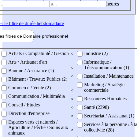
heures
er
le filtre de durée hebdomadaire
les filtres de
Domaine pro
fessionnel
ne professionel
Achats / Comptabilité / Gestion
Industrie (2)
Arts / Artisanat d'art
Informatique /
Télécommunication (1)
Banque / Assurance (1)
Installation / Maintenance
Bâtiment / Travaux Publics (2)
Marketing / Stratégie
Commerce / Vente (2)
commerciale
Communication / Multimédia
Ressources Humaines
Conseil / Etudes
Santé (2398)
Direction d'entreprise
Secrétariat / Assistanat (1)
Espaces verts et naturels /
Services à la personne / à l
Agriculture / Pêche / Soins aux
collectivité (28)
animaux