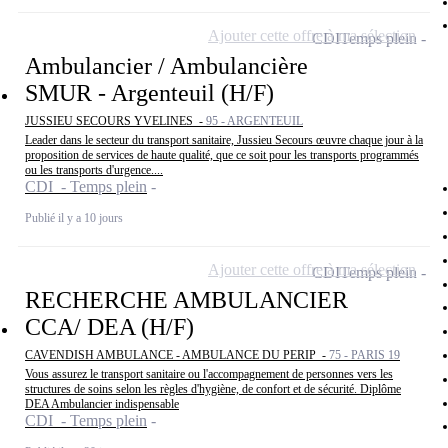
Ajouter cette offre à ma sélection
CDI
Temps plein
Ambulancier / Ambulancière
SMUR - Argenteuil (H/F)
JUSSIEU SECOURS YVELINES -
95 - ARGENTEUIL
Leader dans le secteur du transport sanitaire, Jussieu Secours œuvre chaque jour à la
proposition de services de haute qualité, que ce soit pour les transports programmés
ou les transports d'urgence....
CDI - Temps plein
Publié il y a 10 jours
Ajouter cette offre à ma sélection
CDI
Temps plein
RECHERCHE AMBULANCIER
CCA/ DEA (H/F)
CAVENDISH AMBULANCE - AMBULANCE DU PERIP -
75 - PARIS 19
Vous assurez le transport sanitaire ou l'accompagnement de personnes vers les
structures de soins selon les règles d'hygiène, de confort et de sécurité. Diplôme
DEA Ambulancier indispensable
CDI - Temps plein