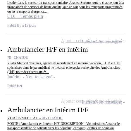
Leader dans le secteur du transport sanitaire, Jussieu Secours œuvre chaque jour à la
proposition de services de haute qualité, que ce soit pour les transports programmés
ou les transports d'urgence....
CDI - Temps plein
Publié il y a 15 jours
Ajouter cette offre à ma sélection
Intérim
Non renseigné
Ambulancier H/F en intérim
78 - CHATOU
Vitalis Médical Yvelines, agence de recrutement en intérim, vacation, CDD et CDI,
spécialisée dans le paramédical, le médical et le social recherche des Ambulanciers
(H/F) pour des clients situés...
Intérim - Non renseigné
Publié hier
Ajouter cette offre à ma sélection
Intérim
Non renseigné
Ambulancier en Intérim H/F
VITALIS MÉDICAL -
78 - CHATOU
POSTE : Ambulancier en Intérim H/F DESCRIPTION : Vos missions Assurer le
transport sanitaire de patients vers les hôpitaux, cliniques, centres de soins ou