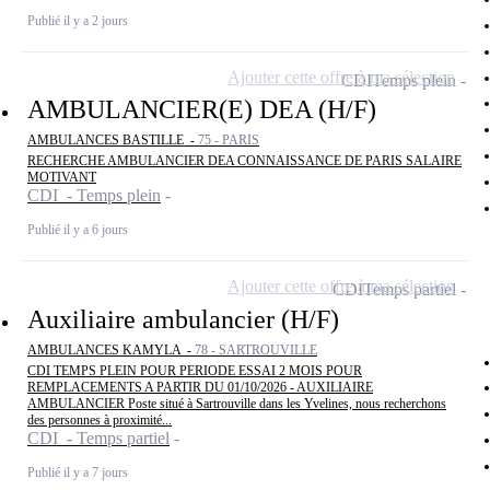
Publié il y a 2 jours
Ajouter cette offre à ma sélection
CDI
Temps plein
AMBULANCIER(E) DEA (H/F)
AMBULANCES BASTILLE -
75 - PARIS
RECHERCHE AMBULANCIER DEA CONNAISSANCE DE PARIS SALAIRE
MOTIVANT
CDI - Temps plein
Publié il y a 6 jours
Ajouter cette offre à ma sélection
CDI
Temps partiel
Auxiliaire ambulancier (H/F)
AMBULANCES KAMYLA -
78 - SARTROUVILLE
CDI TEMPS PLEIN POUR PERIODE ESSAI 2 MOIS POUR
REMPLACEMENTS A PARTIR DU 01/10/2026 - AUXILIAIRE
AMBULANCIER Poste situé à Sartrouville dans les Yvelines, nous recherchons
des personnes à proximité...
CDI - Temps partiel
Publié il y a 7 jours