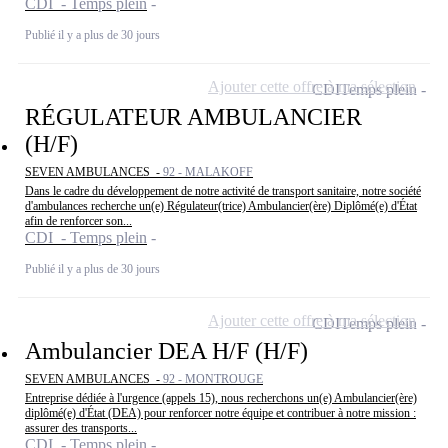
CDI - Temps plein
Publié il y a plus de 30 jours
Ajouter cette offre à ma sélection
CDI
Temps plein
RÉGULATEUR AMBULANCIER
(H/F)
SEVEN AMBULANCES -
92 - MALAKOFF
Dans le cadre du développement de notre activité de transport sanitaire, notre société
d'ambulances recherche un(e) Régulateur(trice) Ambulancier(ère) Diplômé(e) d'État
afin de renforcer son...
CDI - Temps plein
Publié il y a plus de 30 jours
Ajouter cette offre à ma sélection
CDI
Temps plein
Ambulancier DEA H/F (H/F)
SEVEN AMBULANCES -
92 - MONTROUGE
Entreprise dédiée à l'urgence (appels 15), nous recherchons un(e) Ambulancier(ère)
diplômé(e) d'État (DEA) pour renforcer notre équipe et contribuer à notre mission :
assurer des transports...
CDI - Temps plein