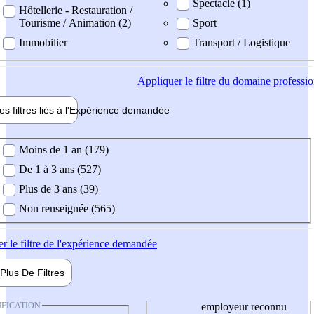
Spectacle (1)
Hôtellerie - Restauration /
Tourisme / Animation (2)
Sport
Immobilier
Transport / Logistique
Appliquer
le filtre du domaine professi
es filtres liés à l'
Expérience
demandée
ience demandée
Moins de 1 an (179)
De 1 à 3 ans (527)
Plus de 3 ans (39)
Non renseignée (565)
er
le filtre de l'expérience demandée
Plus De
Filtres
IFICATION
employeur reconnu