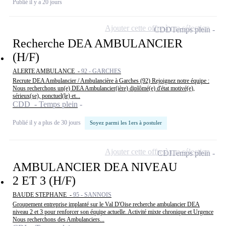
Publié il y a 20 jours
Ajouter cette offre à ma sélection
CDD
Temps plein
Recherche DEA AMBULANCIER
(H/F)
ALERTE AMBULANCE -
92 - GARCHES
Recrute DEA Ambulancier / Ambulancière à Garches (92) Rejoignez notre équipe :
Nous recherchons un(e) DEA Ambulancier(ière) diplômé(e) d'état motivé(e),
sérieux(se), ponctuel(le) et...
CDD - Temps plein
Publié il y a plus de 30 jours
Soyez parmi les 1ers à postuler
Ajouter cette offre à ma sélection
CDI
Temps plein
AMBULANCIER DEA NIVEAU
2 ET 3 (H/F)
BAUDE STEPHANE -
95 - SANNOIS
Groupement entreprise implanté sur le Val D'Oise recherche ambulancier DEA
niveau 2 et 3 pour renforcer son équipe actuelle. Activité mixte chronique et Urgence
Nous recherchons des Ambulanciers...