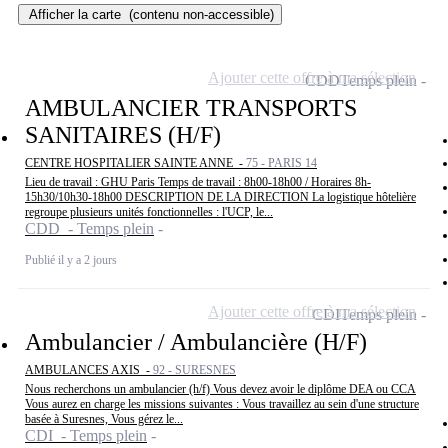
Afficher la carte
(contenu non-accessible)
Ajouter cette offre à ma sélection
CDD
Temps plein
AMBULANCIER TRANSPORTS
SANITAIRES (H/F)
CENTRE HOSPITALIER SAINTE ANNE -
75 - PARIS 14
Lieu de travail : GHU Paris Temps de travail : 8h00-18h00 / Horaires 8h-
15h30/10h30-18h00 DESCRIPTION DE LA DIRECTION La logistique hôtelière
regroupe plusieurs unités fonctionnelles : l'UCP, le...
CDD - Temps plein
Publié il y a 2 jours
Ajouter cette offre à ma sélection
CDI
Temps plein
Ambulancier / Ambulancière (H/F)
AMBULANCES AXIS -
92 - SURESNES
Nous recherchons un ambulancier (h/f) Vous devez avoir le diplôme DEA ou CCA
Vous aurez en charge les missions suivantes : Vous travaillez au sein d'une structure
basée à Suresnes, Vous gérez le...
CDI - Temps plein