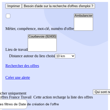
Imprimer
Besoin d'aide sur la recherche d'offres d'emploi ?
Métier, compétence, mot-clé, numéro d'offre
Lieu de travail
Distance autour du lieu choisi
Rechercher
des offres
Créer une alerte
Qui sont n
icher uniquement
 offres France Travail
Cette action recharge la liste des offres
les filtres de
Date de création
de l'offre