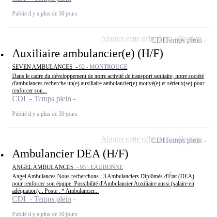
Publié il y a plus de 30 jours
Ajouter cette offre à ma sélection
CDI
Temps plein
Auxiliaire ambulancier(e) (H/F)
SEVEN AMBULANCES -
92 - MONTROUGE
Dans le cadre du développement de notre activité de transport sanitaire, notre société
d'ambulances recherche un(e) auxiliaire ambulancier(e) motivé(e) et sérieux(se) pour
renforcer son...
CDI - Temps plein
Publié il y a plus de 30 jours
Ajouter cette offre à ma sélection
CDI
Temps plein
Ambulancier DEA (H/F)
ANGEL AMBULANCES -
95 - EAUBONNE
Angel Ambulances Nous recherchons : 3 Ambulanciers Diplômés d'État (DEA)
pour renforcer son équipe. Possibilité d'Ambulancier Auxiliaire aussi (salaire en
adéquation)... Poste : * Ambulancier...
CDI - Temps plein
Publié il y a plus de 30 jours