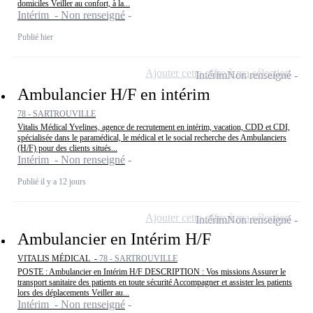
domiciles Veiller au confort, à la...
Intérim - Non renseigné
Publié hier
Ajouter cette offre à ma sélection
Intérim
Non renseigné
Ambulancier H/F en intérim
78 - SARTROUVILLE
Vitalis Médical Yvelines, agence de recrutement en intérim, vacation, CDD et CDI,
spécialisée dans le paramédical, le médical et le social recherche des Ambulanciers
(H/F) pour des clients situés...
Intérim - Non renseigné
Publié il y a 12 jours
Ajouter cette offre à ma sélection
Intérim
Non renseigné
Ambulancier en Intérim H/F
VITALIS MÉDICAL -
78 - SARTROUVILLE
POSTE : Ambulancier en Intérim H/F DESCRIPTION : Vos missions Assurer le
transport sanitaire des patients en toute sécurité Accompagner et assister les patients
lors des déplacements Veiller au...
Intérim - Non renseigné