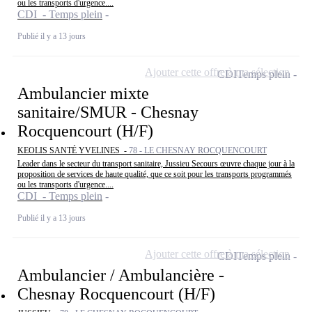
ou les transports d'urgence....
CDI - Temps plein
Publié il y a 13 jours
Ajouter cette offre à ma sélection
CDI
Temps plein
Ambulancier mixte
sanitaire/SMUR - Chesnay
Rocquencourt (H/F)
KEOLIS SANTÉ YVELINES -
78 - LE CHESNAY ROCQUENCOURT
Leader dans le secteur du transport sanitaire, Jussieu Secours œuvre chaque jour à la
proposition de services de haute qualité, que ce soit pour les transports programmés
ou les transports d'urgence....
CDI - Temps plein
Publié il y a 13 jours
Ajouter cette offre à ma sélection
CDI
Temps plein
Ambulancier / Ambulancière -
Chesnay Rocquencourt (H/F)