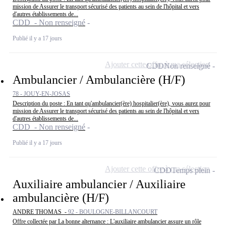
mission de Assurer le transport sécurisé des patients au sein de l'hôpital et vers
d'autres établissements de...
CDD - Non renseigné
Publié il y a 17 jours
Ajouter cette offre à ma sélection
CDD
Non renseigné
Ambulancier / Ambulancière (H/F)
78 - JOUY-EN-JOSAS
Description du poste : En tant qu'ambulancier(ère) hospitalier(ère), vous aurez pour
mission de Assurer le transport sécurisé des patients au sein de l'hôpital et vers
d'autres établissements de...
CDD - Non renseigné
Publié il y a 17 jours
Ajouter cette offre à ma sélection
CDD
Temps plein
Auxiliaire ambulancier / Auxiliaire
ambulancière (H/F)
ANDRE THOMAS -
92 - BOULOGNE-BILLANCOURT
Offre collectée par La bonne alternance : L'auxiliaire ambulancier assure un rôle