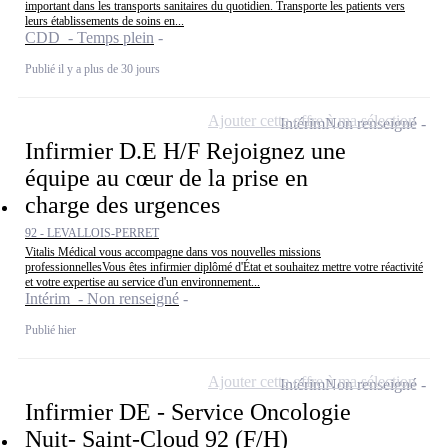
important dans les transports sanitaires du quotidien. Transporte les patients vers
leurs établissements de soins en...
CDD - Temps plein
Publié il y a plus de 30 jours
Ajouter cette offre à ma sélection
Intérim
Non renseigné
Infirmier D.E H/F Rejoignez une
équipe au cœur de la prise en
charge des urgences
92 - LEVALLOIS-PERRET
Vitalis Médical vous accompagne dans vos nouvelles missions
professionnellesVous êtes infirmier diplômé d'État et souhaitez mettre votre réactivité
et votre expertise au service d'un environnement...
Intérim - Non renseigné
Publié hier
Ajouter cette offre à ma sélection
Intérim
Non renseigné
Infirmier DE - Service Oncologie
Nuit- Saint-Cloud 92 (F/H)