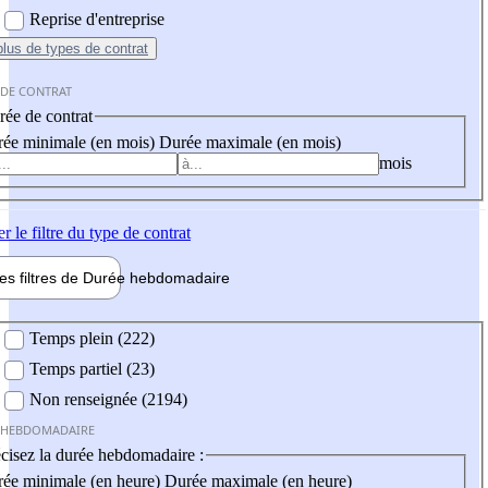
Reprise d'entreprise
plus
de types de contrat
 DE CONTRAT
ée de contrat
ée minimale (en mois)
Durée maximale (en mois)
mois
er
le filtre du type de contrat
les filtres de
Durée hebdo
madaire
 hebdomadaire
Temps plein (222)
Temps partiel (23)
Non renseignée (2194)
 HEBDOMADAIRE
cisez la durée hebdomadaire :
ée minimale (en heure)
Durée maximale (en heure)