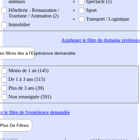
animaux
Spectacle (1)
Hôtellerie - Restauration /
Sport
Tourisme / Animation (2)
Transport / Logistique
Immobilier
Appliquer
le filtre du domaine professi
es filtres liés à l'
Expérience
demandée
ience demandée
Moins de 1 an (145)
De 1 à 3 ans (515)
Plus de 3 ans (39)
Non renseignée (591)
er
le filtre de l'expérience demandée
Plus De
Filtres