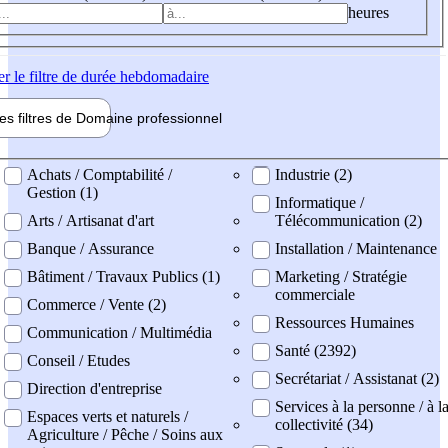
heures
er
le filtre de durée hebdomadaire
les filtres de
Domaine pro
fessionnel
ne professionel
Achats / Comptabilité /
Industrie (2)
Gestion (1)
Informatique /
Arts / Artisanat d'art
Télécommunication (2)
Banque / Assurance
Installation / Maintenance
Bâtiment / Travaux Publics (1)
Marketing / Stratégie
commerciale
Commerce / Vente (2)
Ressources Humaines
Communication / Multimédia
Santé (2392)
Conseil / Etudes
Secrétariat / Assistanat (2)
Direction d'entreprise
Services à la personne / à l
Espaces verts et naturels /
collectivité (34)
Agriculture / Pêche / Soins aux