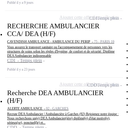
Publié il y a 9 jours
Ajouter cette offre à ma sélection
CDI
Temps plein
RECHERCHE AMBULANCIER
CCA/ DEA (H/F)
CAVENDISH AMBULANCE - AMBULANCE DU PERIP -
75 - PARIS 19
Vous assurez le transport sanitaire ou l'accompagnement de personnes vers les
structures de soins selon les règles d'hygiène, de confort et de sécurité. Diplôme
DEA Ambulancier indispensable
CDI - Temps plein
Publié il y a 23 jours
Ajouter cette offre à ma sélection
CDD
Temps plein
Recherche DEA AMBULANCIER
(H/F)
ALERTE AMBULANCE -
92 - GARCHES
Recrute DEA Ambulancier / Ambulancière à Garches (92) Rejoignez notre équipe :
Nous recherchons un(e) DEA Ambulancier(ière) diplômé(e) d'état motivé(e),
sérieux(se), ponctuel(le) et...
CDD - Temps plein