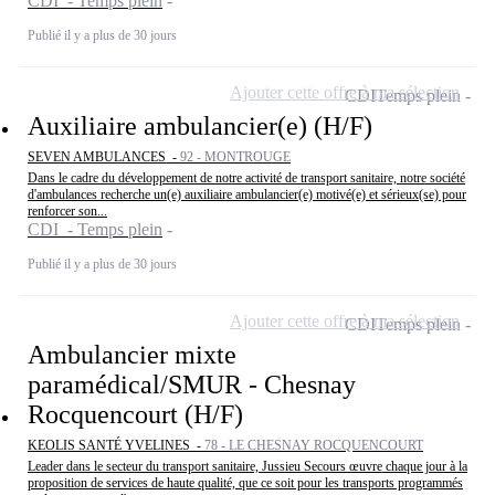
CDI - Temps plein
Publié il y a plus de 30 jours
Ajouter cette offre à ma sélection
CDI
Temps plein
Auxiliaire ambulancier(e) (H/F)
SEVEN AMBULANCES -
92 - MONTROUGE
Dans le cadre du développement de notre activité de transport sanitaire, notre société
d'ambulances recherche un(e) auxiliaire ambulancier(e) motivé(e) et sérieux(se) pour
renforcer son...
CDI - Temps plein
Publié il y a plus de 30 jours
Ajouter cette offre à ma sélection
CDI
Temps plein
Ambulancier mixte
paramédical/SMUR - Chesnay
Rocquencourt (H/F)
KEOLIS SANTÉ YVELINES -
78 - LE CHESNAY ROCQUENCOURT
Leader dans le secteur du transport sanitaire, Jussieu Secours œuvre chaque jour à la
proposition de services de haute qualité, que ce soit pour les transports programmés