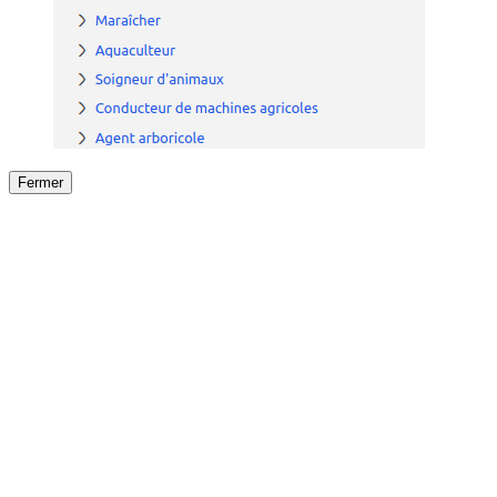
Fermer
Fermer
le détail de l'offre
/
Offre
sur
Offre précéden