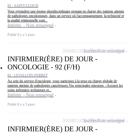
92 - SAINT-CLOUD
Vous rejoindrez une équipe pluridisciplinaire prenant en charge des patients atteints
de pathologies oncologiques, dans un service où l'accompagnement, la technicité et
la qualité relationnelle sont...
Intérim - Non renseigné
Publié il y a 5 jours
Ajouter cette offre à ma sélection
Intérim
Non renseigné
INFIRMIER(ÈRE) DE JOUR -
ONCOLOGIE - 92 (F/H)
92 - LEVALLOIS-PERRET
Au sein du service d'oncologie, vous participez à la prise en charge globale de
patients atteints de pathologies cancéreuses.Vos principales missions :-Assurer les
soins infirmiers techniques et...
Intérim - Non renseigné
Publié il y a 5 jours
Ajouter cette offre à ma sélection
Intérim
Non renseigné
INFIRMIER(ÈRE) DE JOUR -