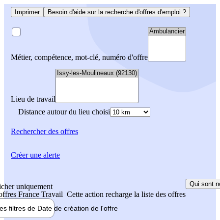
Imprimer
Besoin d'aide sur la recherche d'offres d'emploi ?
Métier, compétence, mot-clé, numéro d'offre
Lieu de travail
Distance autour du lieu choisi
Rechercher
des offres
Créer une alerte
Qui sont n
icher uniquement
 offres France Travail
Cette action recharge la liste des offres
les filtres de
Date de création
de l'offre