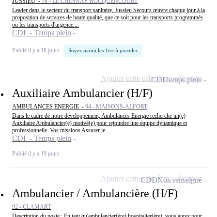
JUSSIEU -
78 - LE CHESNAY ROCQUENCOURT
Leader dans le secteur du transport sanitaire, Jussieu Secours œuvre chaque jour à la
proposition de services de haute qualité, que ce soit pour les transports programmés
ou les transports d'urgence....
CDI - Temps plein
Publié il y a 18 jours
Soyez parmi les 1ers à postuler
Ajouter cette offre à ma sélection
CDI
Temps plein
Auxiliaire Ambulancier (H/F)
AMBULANCES ENERGIE -
94 - MAISONS-ALFORT
Dans le cadre de notre développement, Ambulances Energie recherche un(e)
Auxiliaire Ambulancier(e) motivé(e) pour rejoindre une équipe dynamique et
professionnelle. Vos missions Assurer le...
CDI - Temps plein
Publié il y a 19 jours
Ajouter cette offre à ma sélection
CDD
Non renseigné
Ambulancier / Ambulancière (H/F)
92 - CLAMART
Description du poste : En tant qu'ambulancier(ère) hospitalier(ère), vous aurez pour