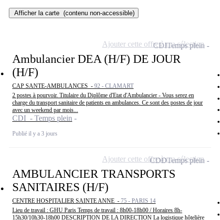
Afficher la carte
(contenu non-accessible)
Ajouter cette offre à ma sélection
CDI
Temps plein
Ambulancier DEA (H/F) DE JOUR
(H/F)
CAP SANTE-AMBULANCES -
92 - CLAMART
2 postes à pourvoir. Titulaire du Diplôme d'Etat d'Ambulancier - Vous serez en
charge du transport sanitaire de patients en ambulances. Ce sont des postes de jour
avec un weekend par mois...
CDI - Temps plein
Publié il y a 3 jours
Ajouter cette offre à ma sélection
CDD
Temps plein
AMBULANCIER TRANSPORTS
SANITAIRES (H/F)
CENTRE HOSPITALIER SAINTE ANNE -
75 - PARIS 14
Lieu de travail : GHU Paris Temps de travail : 8h00-18h00 / Horaires 8h-
15h30/10h30-18h00 DESCRIPTION DE LA DIRECTION La logistique hôtelière