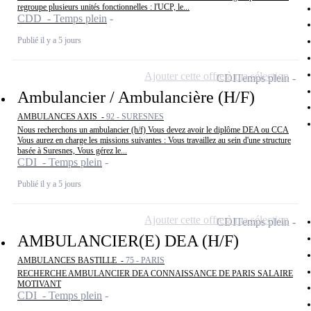
regroupe plusieurs unités fonctionnelles : l'UCP, le...
CDD - Temps plein
Publié il y a 5 jours
Ajouter cette offre à ma sélection
CDI
Temps plein
Ambulancier / Ambulancière (H/F)
AMBULANCES AXIS -
92 - SURESNES
Nous recherchons un ambulancier (h/f) Vous devez avoir le diplôme DEA ou CCA
Vous aurez en charge les missions suivantes : Vous travaillez au sein d'une structure
basée à Suresnes, Vous gérez le...
CDI - Temps plein
Publié il y a 5 jours
Ajouter cette offre à ma sélection
CDI
Temps plein
AMBULANCIER(E) DEA (H/F)
AMBULANCES BASTILLE -
75 - PARIS
RECHERCHE AMBULANCIER DEA CONNAISSANCE DE PARIS SALAIRE
MOTIVANT
CDI - Temps plein