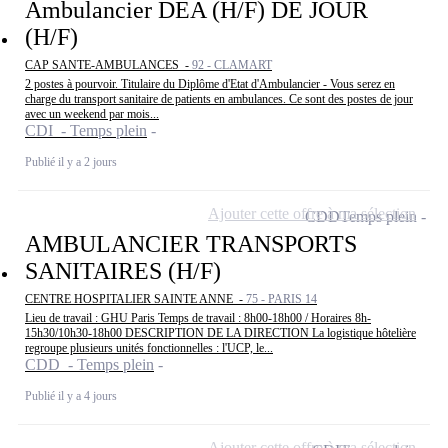
Ambulancier DEA (H/F) DE JOUR
(H/F)
CAP SANTE-AMBULANCES -
92 - CLAMART
2 postes à pourvoir. Titulaire du Diplôme d'Etat d'Ambulancier - Vous serez en
charge du transport sanitaire de patients en ambulances. Ce sont des postes de jour
avec un weekend par mois...
CDI - Temps plein
Publié il y a 2 jours
Ajouter cette offre à ma sélection
CDD
Temps plein
AMBULANCIER TRANSPORTS
SANITAIRES (H/F)
CENTRE HOSPITALIER SAINTE ANNE -
75 - PARIS 14
Lieu de travail : GHU Paris Temps de travail : 8h00-18h00 / Horaires 8h-
15h30/10h30-18h00 DESCRIPTION DE LA DIRECTION La logistique hôtelière
regroupe plusieurs unités fonctionnelles : l'UCP, le...
CDD - Temps plein
Publié il y a 4 jours
Ajouter cette offre à ma sélection