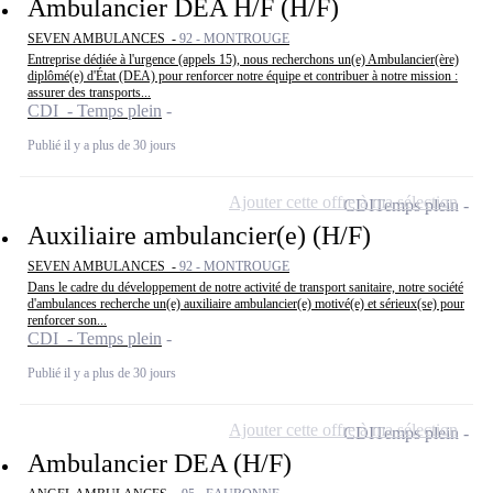
Ambulancier DEA H/F (H/F)
SEVEN AMBULANCES -
92 - MONTROUGE
Entreprise dédiée à l'urgence (appels 15), nous recherchons un(e) Ambulancier(ère)
diplômé(e) d'État (DEA) pour renforcer notre équipe et contribuer à notre mission :
assurer des transports...
CDI - Temps plein
Publié il y a plus de 30 jours
Ajouter cette offre à ma sélection
CDI
Temps plein
Auxiliaire ambulancier(e) (H/F)
SEVEN AMBULANCES -
92 - MONTROUGE
Dans le cadre du développement de notre activité de transport sanitaire, notre société
d'ambulances recherche un(e) auxiliaire ambulancier(e) motivé(e) et sérieux(se) pour
renforcer son...
CDI - Temps plein
Publié il y a plus de 30 jours
Ajouter cette offre à ma sélection
CDI
Temps plein
Ambulancier DEA (H/F)