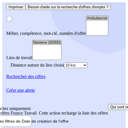
Imprimer
Besoin d'aide sur la recherche d'offres d'emploi ?
Métier, compétence, mot-clé, numéro d'offre
Lieu de travail
Distance autour du lieu choisi
Rechercher
des offres
Créer une alerte
Qui sont n
icher uniquement
 offres France Travail
Cette action recharge la liste des offres
les filtres de
Date de création
de l'offre