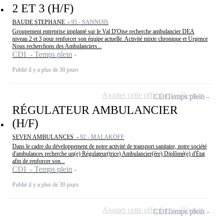
2 ET 3 (H/F)
BAUDE STEPHANE -
95 - SANNOIS
Groupement entreprise implanté sur le Val D'Oise recherche ambulancier DEA
niveau 2 et 3 pour renforcer son équipe actuelle. Activité mixte chronique et Urgence
Nous recherchons des Ambulanciers...
CDI - Temps plein
Publié il y a plus de 30 jours
Ajouter cette offre à ma sélection
CDI
Temps plein
RÉGULATEUR AMBULANCIER
(H/F)
SEVEN AMBULANCES -
92 - MALAKOFF
Dans le cadre du développement de notre activité de transport sanitaire, notre société
d'ambulances recherche un(e) Régulateur(trice) Ambulancier(ère) Diplômé(e) d'État
afin de renforcer son...
CDI - Temps plein
Publié il y a plus de 30 jours
Ajouter cette offre à ma sélection
CDI
Temps plein