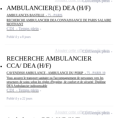
CDI
Temps plein
AMBULANCIER(E) DEA (H/F)
AMBULANCES BASTILLE -
75 - PARIS
RECHERCHE AMBULANCIER DEA CONNAISSANCE DE PARIS SALAIRE
MOTIVANT
CDI - Temps plein
Publié il y a 8 jours
Ajouter cette offre à ma sélection
CDI
Temps plein
RECHERCHE AMBULANCIER
CCA/ DEA (H/F)
CAVENDISH AMBULANCE - AMBULANCE DU PERIP -
75 - PARIS 19
Vous assurez le transport sanitaire ou l'accompagnement de personnes vers les
structures de soins selon les règles d'hygiène, de confort et de sécurité. Diplôme
DEA Ambulancier indispensable
CDI - Temps plein
Publié il y a 22 jours
Ajouter cette offre à ma sélection
CDI
Temps plein