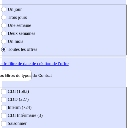
e création de l'offre
Un jour
Trois jours
Une semaine
Deux semaines
Un mois
Toutes les offres
er
le filtre de date de création de l'offre
les filtres de types de
Contrat
de contrat
CDI (1583)
CDD (227)
Intérim (724)
CDI Intérimaire (3)
Saisonnier