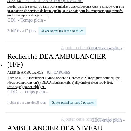
JUSSIEU -
78 - LE CHESNAY ROCQUENCOURT
Leader dans le secteur du transport sanitaire, Jussieu Secours œuvre chaque jour à la
proposition de services de haute qualité, que ce soit pour les transports programmés
ou les transports d'urgence....
CDI - Temps plein
Publié il y a 17 jours
Soyez parmi les 1ers à postuler
Ajouter cette offre à ma sélection
CDD
Temps plein
Recherche DEA AMBULANCIER
(H/F)
ALERTE AMBULANCE -
92 - GARCHES
Recrute DEA Ambulancier / Ambulancière à Garches (92) Rejoignez notre équipe :
Nous recherchons un(e) DEA Ambulancier(ière) diplômé(e) d'état motivé(e),
sérieux(se), ponctuel(le) et...
CDD - Temps plein
Publié il y a plus de 30 jours
Soyez parmi les 1ers à postuler
Ajouter cette offre à ma sélection
CDI
Temps plein
AMBULANCIER DEA NIVEAU