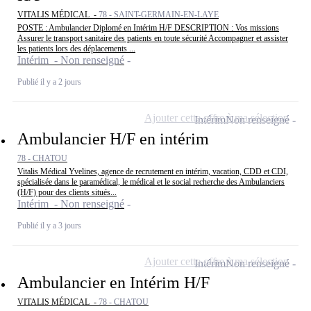
VITALIS MÉDICAL -
78 - SAINT-GERMAIN-EN-LAYE
POSTE : Ambulancier Diplomé en Intérim H/F DESCRIPTION : Vos missions
Assurer le transport sanitaire des patients en toute sécurité Accompagner et assister
les patients lors des déplacements ...
Intérim - Non renseigné
Publié il y a 2 jours
Ajouter cette offre à ma sélection
Intérim
Non renseigné
Ambulancier H/F en intérim
78 - CHATOU
Vitalis Médical Yvelines, agence de recrutement en intérim, vacation, CDD et CDI,
spécialisée dans le paramédical, le médical et le social recherche des Ambulanciers
(H/F) pour des clients situés...
Intérim - Non renseigné
Publié il y a 3 jours
Ajouter cette offre à ma sélection
Intérim
Non renseigné
Ambulancier en Intérim H/F
VITALIS MÉDICAL -
78 - CHATOU