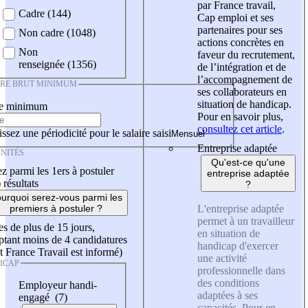
par France travail,
Cadre (144)
Cap emploi et ses
partenaires pour ses
Non cadre (1048)
actions concrètes en
Non
faveur du recrutement,
renseignée (1356)
de l’intégration et de
l’accompagnement de
IRE BRUT MINIMUM
ses collaborateurs en
situation de handicap.
re minimum
Pour en savoir plus,
consultez cet article
.
ssez une périodicité pour le salaire saisi
Entreprise adaptée
NITÉS
Qu'est-ce qu'une
z parmi les 1ers à postuler
entreprise adaptée
)
résultats
?
urquoi serez-vous parmi les
L'entreprise adaptée
premiers à postuler ?
permet à un travailleur
es de plus de 15 jours,
en situation de
tant moins de 4 candidatures
handicap d'exercer
t France Travail est informé)
une activité
ICAP
professionnelle dans
des conditions
Employeur handi-
adaptées à ses
engagé (7)
capacités. Pour en