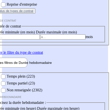
Reprise d'entreprise
plus
de types de contrat
 DE CONTRAT
ée de contrat
ée minimale (en mois)
Durée maximale (en mois)
mois
er
le filtre du type de contrat
les filtres de
Durée hebdo
madaire
 hebdomadaire
Temps plein (223)
Temps partiel (23)
Non renseignée (2302)
 HEBDOMADAIRE
cisez la durée hebdomadaire :
ée minimale (en heure)
Durée maximale (en heure)