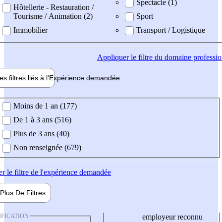
Spectacle (1)
Hôtellerie - Restauration /
Tourisme / Animation (2)
Sport
Immobilier
Transport / Logistique
Appliquer
le filtre du domaine professi
es filtres liés à l'
Expérience
demandée
ience demandée
Moins de 1 an (177)
De 1 à 3 ans (516)
Plus de 3 ans (40)
Non renseignée (679)
er
le filtre de l'expérience demandée
Plus De
Filtres
IFICATION
employeur reconnu