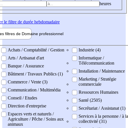
heures
er
le filtre de durée hebdomadaire
les filtres de
Domaine pro
fessionnel
ne professionel
Achats / Comptabilité / Gestion
Industrie (4)
Arts / Artisanat d'art
Informatique /
Télécommunication
Banque / Assurance
Installation / Maintenance
Bâtiment / Travaux Publics (1)
Marketing / Stratégie
Commerce / Vente (3)
commerciale
Communication / Multimédia
Ressources Humaines
Conseil / Etudes
Santé (2505)
Direction d'entreprise
Secrétariat / Assistanat (1)
Espaces verts et naturels /
Services à la personne / à l
Agriculture / Pêche / Soins aux
collectivité (31)
animaux