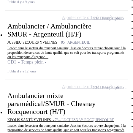
Publié il y a 9 jours
Ajouter cette offre à ma sélection
CDI
Temps plein
Ambulancier / Ambulancière
SMUR - Argenteuil (H/F)
JUSSIEU SECOURS YVELINES -
95 - ARGENTEUIL
Leader dans le secteur du transport sanitaire, Jussieu Secours œuvre chaque jour à la
proposition de services de haute qualité, que ce soit pour les transports programmés
ou les transports d'urgence....
CDI - Temps plein
Publié il y a 12 jours
Ajouter cette offre à ma sélection
CDI
Temps plein
Ambulancier mixte
paramédical/SMUR - Chesnay
Rocquencourt (H/F)
KEOLIS SANTÉ YVELINES -
78 - LE CHESNAY ROCQUENCOURT
Leader dans le secteur du transport sanitaire, Jussieu Secours œuvre chaque jour à la
proposition de services de haute qualité, que ce soit pour les transports programmés