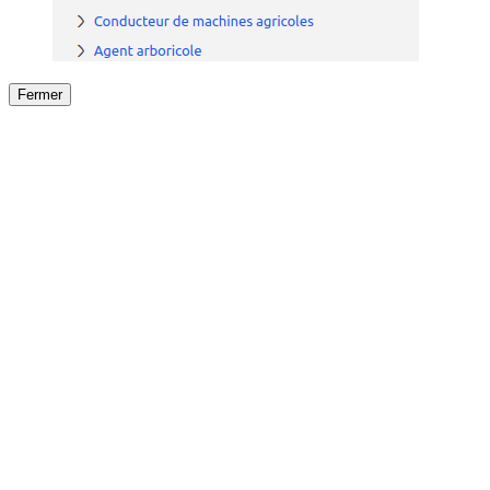
Fermer
Fermer
le détail de l'offre
/
Offre
sur
Offre précéden