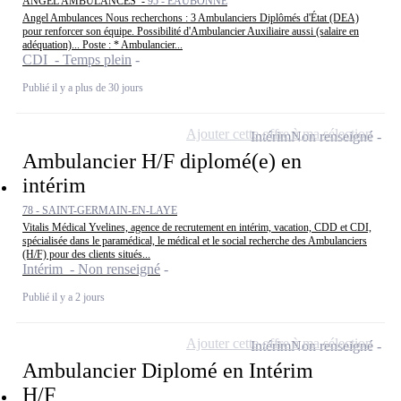
ANGEL AMBULANCES -
95 - EAUBONNE
Angel Ambulances Nous recherchons : 3 Ambulanciers Diplômés d'État (DEA)
pour renforcer son équipe. Possibilité d'Ambulancier Auxiliaire aussi (salaire en
adéquation)... Poste : * Ambulancier...
CDI - Temps plein
Publié il y a plus de 30 jours
Ajouter cette offre à ma sélection
Intérim
Non renseigné
Ambulancier H/F diplomé(e) en
intérim
78 - SAINT-GERMAIN-EN-LAYE
Vitalis Médical Yvelines, agence de recrutement en intérim, vacation, CDD et CDI,
spécialisée dans le paramédical, le médical et le social recherche des Ambulanciers
(H/F) pour des clients situés...
Intérim - Non renseigné
Publié il y a 2 jours
Ajouter cette offre à ma sélection
Intérim
Non renseigné
Ambulancier Diplomé en Intérim
H/F