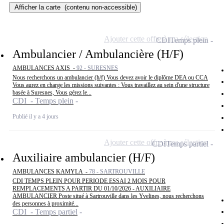
Afficher la carte
(contenu non-accessible)
Ajouter cette offre à ma sélection
CDI
Temps plein
Ambulancier / Ambulancière (H/F)
AMBULANCES AXIS -
92 - SURESNES
Nous recherchons un ambulancier (h/f) Vous devez avoir le diplôme DEA ou CCA
Vous aurez en charge les missions suivantes : Vous travaillez au sein d'une structure
basée à Suresnes, Vous gérez le...
CDI - Temps plein
Publié il y a 4 jours
Ajouter cette offre à ma sélection
CDI
Temps partiel
Auxiliaire ambulancier (H/F)
AMBULANCES KAMYLA -
78 - SARTROUVILLE
CDI TEMPS PLEIN POUR PERIODE ESSAI 2 MOIS POUR
REMPLACEMENTS A PARTIR DU 01/10/2026 - AUXILIAIRE
AMBULANCIER Poste situé à Sartrouville dans les Yvelines, nous recherchons
des personnes à proximité...
CDI - Temps partiel